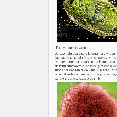
Foto virusuri de variola
De exemplu aşa-zisele fotografii ale virusuril
face acolo cu celule în care se găsesc virusu
izolate!Fotografiile arată celule în interiorul
structuri sunt foarte cunoscute şi folosesc de
sunt, spre deosebire de virusuri (care sunt 
virus), diferite ca mărime, formă şi compoziţi
izolate şi caracterizate biochimic.