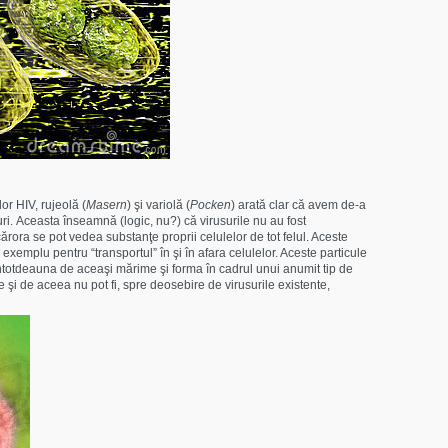
or HIV, rujeolă (
Masern
) şi variolă (
Pocken
) arată clar că avem de-a
ri. Aceasta înseamnă (logic, nu?) că virusurile nu au fost
 cărora se pot vedea substanţe proprii celulelor de tot felul. Aceste
 exemplu pentru “transportul” în şi în afara celulelor. Aceste particule
întotdeauna de aceaşi mărime şi forma în cadrul unui anumit tip de
e şi de aceea nu pot fi, spre deosebire de virusurile existente,