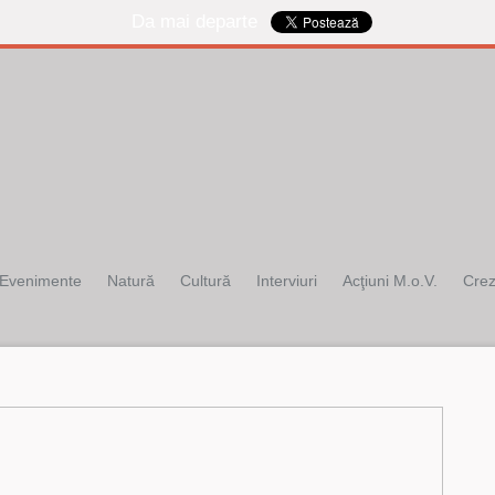
Da mai departe
Evenimente
Natură
Cultură
Interviuri
Acţiuni M.o.V.
Cre