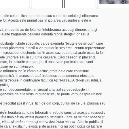
lui din celule, lichide umorale sau culturi de celule şi eliberarea
e lui
. Acesta este primul pas în izolarea virusurilor şi este o
vii, virusurile au de felul lor întotdeauna aceeaşi dimensiune şi
lelalte fragmente celulare datorită “consistenţei” lor sau a
substanţe lichide speciale, ca de exemplu “biluţele de silicon”, care
stfel păstrarea intactă a virusurilor în “izolare”. Pentru reprezentare
u microscopul electronic, iar în acest caz trebuie să arate exact la fel
idele umorale sau în culturile celulare. Căci deseori în placentă,
ntan, în culturile celulare pot fi observate particule care sunt
litate nu sunt virusuri
.
de mărimea lor, în câmp electric, proteinele care constituie
 genetică. În aceasta etapă trebuiesc de asemenea efectuate
 lucru trebuie în continuare făcut cu ADN-ul sau ARN-ul virusului, al
rafiaţi.
pe sunt documentate, iar virusul analizat se deosebeşte în
 genetice de alte virusuri cunoscute, se poate vorbi despre un nou
 recoltat acest virus: lichide din corp, culturi de celule, plasma sau
ate
În legătură cu toate fotografiile trebuie spus că acestea, respectiv
atâta timp cât
nu există publicaţii ştiinţifice unde să se menţioneze şi
it, văzut şi unde anume şi cum a fost izolat acesta
. Aceste publicaţii
 că ar exista, nu există şi de aceea nici nu pot fi citate ca lucrare