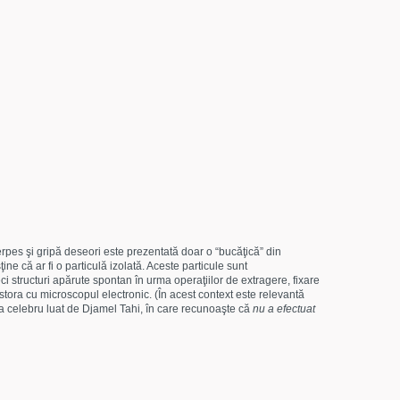
herpes şi gripă deseori este prezentată doar o “bucăţică” din
ne că ar fi o particulă izolată. Aceste particule sunt
i structuri apărute spontan în urma operaţiilor de extragere, fixare
stora cu microscopul electronic. (În acest context este relevantă
eja celebru luat de Djamel Tahi, în care recunoaşte că
nu a efectuat