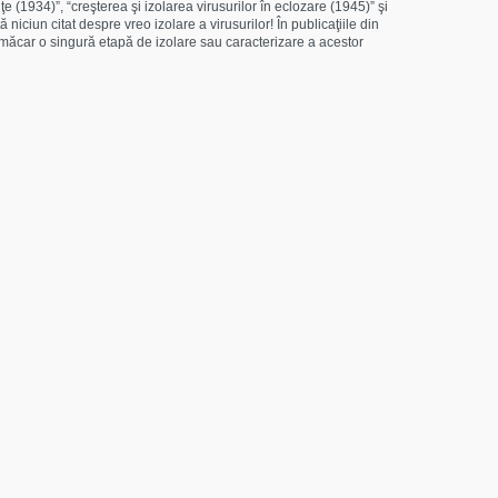
e (1934)”, “creşterea şi izolarea virusurilor în eclozare (1945)” şi
ă niciun citat despre vreo izolare a virusurilor! În publicaţiile din
măcar o singură etapă de izolare sau caracterizare a acestor