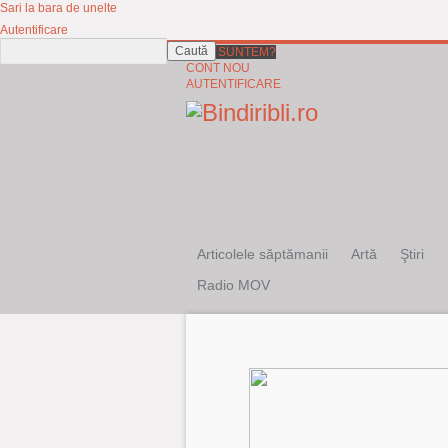
Sari la bara de unelte
Autentificare
Caută
CINE SUNTEM?
CONT NOU
AUTENTIFICARE
Articolele săptămanii
Artă
Ştiri
Radio MOV