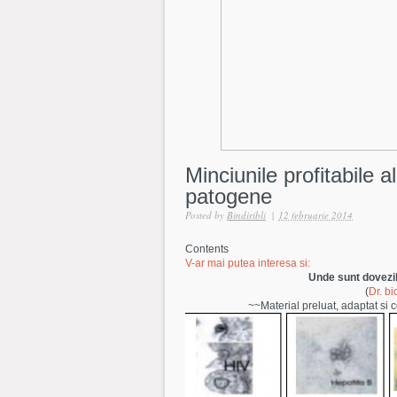
Minciunile profitabile al
patogene
Posted by
Bindiribli
|
12 februarie 2014
Contents
V-ar mai putea interesa si:
Unde sunt dovezil
(
Dr. bi
~~Material preluat, adaptat si c