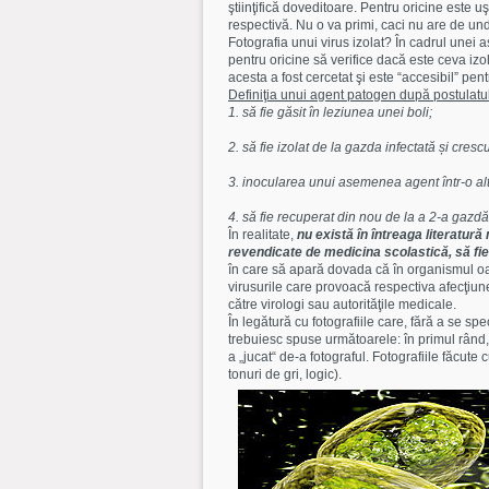
ştiinţifică doveditoare. Pentru oricine este uş
respectivă. Nu o va primi, caci nu are de u
Fotografia unui virus izolat? În cadrul unei a
pentru oricine să verifice dacă este ceva izo
acesta a fost cercetat şi este “accesibil” p
Definiţia unui agent patogen după postulatu
1. să fie găsit în leziunea unei boli;
2. să fie izolat de la gazda infectată și crescu
3. inocularea unui asemenea agent într-o alt
4. să fie recuperat din nou de la a 2-a gazdă
În realitate,
nu există în întreaga literatură
revendicate de medicina scolastică, să fie î
în care să apară dovada că în organismul oam
virusurile care provoacă respectiva afecţiune.
către virologi sau autorităţile medicale.
În legătură cu fotografiile care, fără a se spe
trebuiesc spuse următoarele: în primul rând,
a „jucat“ de-a fotograful. Fotografiile făcut
tonuri de gri, logic).