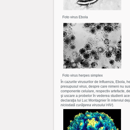
Foto virus Ebola
Foto virus herpes simplex
În cazurile virusurilor de Influenza, Ebola, 
presupusul virus, despre care nimeni nu susţi
componente celulare, respectiv artefacte, dec
şi uscare a probelor în vederea studierii ace
declaraţia lui Luc Montagnier în interviul d
niciodată curăţarea virusului HIV
).