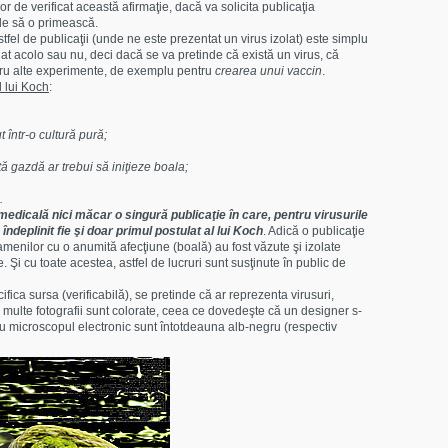
or de verificat această afirmaţie, dacă va solicita publicaţia
nde să o primească.
stfel de publicaţii (unde ne este prezentat un virus izolat) este simplu
lat acolo sau nu, deci dacă se va pretinde că există un virus, că
entru alte experimente, de exemplu pentru
crearea unui vaccin
.
l lui Koch
:
t într-o cultură pură;
ă gazdă ar trebui să iniţieze boala;
.
 medicală nici măcar o singură publicaţie în care, pentru virusurile
ndeplinit fie şi doar primul postulat al lui Koch
. Adică o publicaţie
enilor cu o anumită afecţiune (boală) au fost văzute şi izolate
 Şi cu toate acestea, astfel de lucruri sunt susţinute în public de
cifica sursa (verificabilă), se pretinde că ar reprezenta virusuri,
 multe fotografii sunt colorate, ceea ce dovedeşte că un designer s-
e cu microscopul electronic sunt întotdeauna alb-negru (respectiv