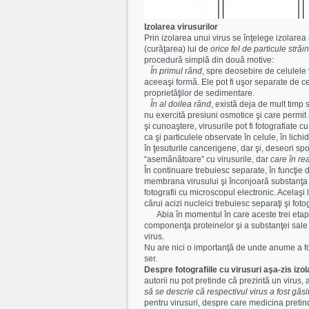
Izolarea virusurilor
Prin izolarea unui virus se înţelege izolarea 
(curăţarea) lui de
orice fel de particule străin
procedură simplă din două motive:
În primul rând
, spre deosebire de celulele 
aceeaşi formă. Ele pot fi uşor separate de ce
proprietăţilor de sedimentare.
În al doilea rând
, există deja de mult timp 
nu exercită presiuni osmotice şi care permit a
şi cunoaştere, virusurile pot fi fotografiate c
ca şi particulele observate în celule, în lich
în ţesuturile cancerigene, dar şi, deseori spo
“asemănătoare” cu virusurile, dar
care în rea
În continuare trebuiesc separate, în funcţie 
membrana virusului şi înconjoară substanţa
fotografii cu microscopul electronic. Acelaşi
cărui acizi nucleici trebuiesc separaţi şi fotog
Abia în momentul în care aceste trei eta
componenţa proteinelor şi a substanţei sale
virus.
Nu are nici o importanţă de unde anume a fost
ser.
Despre fotografiile cu virusuri aşa-zis izol
autorii nu pot pretinde că prezintă un virus, 
să se descrie că respectivul virus a fost găs
pentru virusuri, despre care medicina pretinde