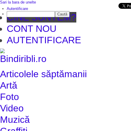
Sari la bara de unelte
Da mai departe
Autentificare
Caută
CINE SUNTEM?
CONT NOU
AUTENTIFICARE
Articolele săptămanii
Artă
Foto
Video
Muzică
Graffiti