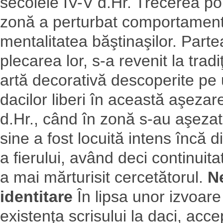
secolele IV-V d.Hr. Trecerea p
zonă a perturbat comportamentu
mentalitatea băştinaşilor. Part
plecarea lor, s-a revenit la trad
artă decorativă descoperite pe 
dacilor liberi în această aşezar
d.Hr., când în zonă s-au aşezat 
sine a fost locuită intens încă 
a fierului, având deci continuit
a mai mărturisit cercetătorul.
Ne
identitare
În lipsa unor izvoar
existenţa scrisului la daci, acce