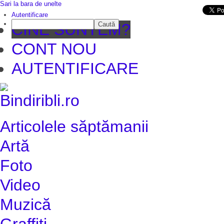
Sari la bara de unelte
Da mai departe
Autentificare
Caută
CINE SUNTEM?
CONT NOU
AUTENTIFICARE
Articolele săptămanii
Artă
Foto
Video
Muzică
Graffiti