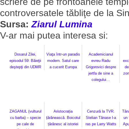
scriere de pe frontoanele templ
controversatele tăbliţe de la Si
Sursa:
Ziarul Lumina
V-ar mai putea interesa si:
Dosarul Zilei,
Viaţa într-un paradis
Academicianul
episodul 59: Băieţii
modern. Satul care
evreu Radu
exc
deştepţi din UDMR
a cucerit Europa
Grigorovici despre
de
jertfa de sine a
zo
colegului…
ZAGANUL (vulturul
Aristocrația
Cenzură la TVR.
Tână
cu barba) – specie
țărănească. Boicotul
Stelian Tănase l-a
un 
pe cale de
țărănesc al istoriei
ras pe Larry Watts
Apu