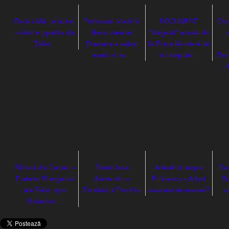
De la călăi, la lăutari
Profesorul Vladimir
DOCUMENT
Ore
– istoria ţiganilor din
Iliescu revine:
”Magnații” aurului de
s
Ţările…
Romania a salvat
la Roșia Montană de
evreii si nu…
la începutul…
Dez
u
Sfincsii din Carpati –
Poetul Ioan
Adevărul despre
Rad
Portaluri Energetice
Alexandru –
Eminescu – A fost
Br
ale Zeilor spre
Fondatorul Pro-Vita
asasinat de masoni?
sp
Universuri…