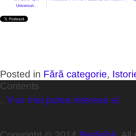
Universuri…
Posted in
Fără categorie
,
Istori
Contents
V-ar mai putea interesa si:
Copyright © 2014
Bindiribli
. All