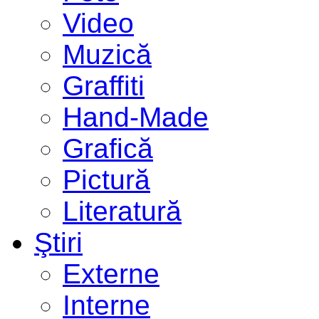
Video
Muzică
Graffiti
Hand-Made
Grafică
Pictură
Literatură
Ştiri
Externe
Interne