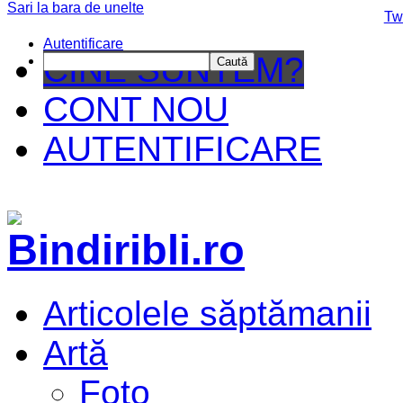
Sari la bara de unelte
Da mai departe
Tw
Autentificare
CINE SUNTEM?
Caută
CONT NOU
AUTENTIFICARE
Articolele săptămanii
Artă
Foto