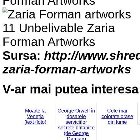
Sursa:
http://www.shre
zaria-forman-artworks
V-ar mai putea interesa 
Moarte la
George Orwell în
Cele mai
Veneția
dosarele
colorate orase
(text+foto)
serviciilor
din lume
secrete britanice
(de George
Damian)