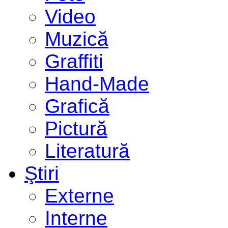
Video
Muzică
Graffiti
Hand-Made
Grafică
Pictură
Literatură
Ştiri
Externe
Interne