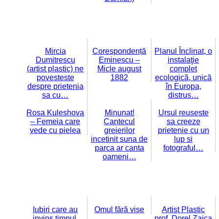
Mircia
Corespondență
Planul Înclinat, o
Dumitrescu
Eminescu –
instalaţie
(artist plastic) ne
Micle august
complet
povesteste
1882
ecologică, unică
despre prietenia
în Europa,
sa cu…
distrus…
Rosa Kuleshova
Minunat!
Ursul reuseste
– Femeia care
Cantecul
sa creeze
vede cu pielea
greierilor
prietenie cu un
incetinit suna de
lup si
parca ar canta
fotograful…
oameni…
Iubiri care au
Omul fără vise
Artist Plastic
invins timpul.
prof. Dorel Zaica