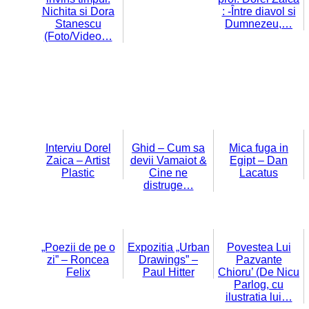
Nichita si Dora
: -Între diavol si
Stanescu
Dumnezeu,…
(Foto/Video…
Interviu Dorel
Ghid – Cum sa
Mica fuga in
Zaica – Artist
devii Vamaiot &
Egipt – Dan
Plastic
Cine ne
Lacatus
distruge…
„Poezii de pe o
Expozitia „Urban
Povestea Lui
zi” – Roncea
Drawings” –
Pazvante
Felix
Paul Hitter
Chioru’ (De Nicu
Parlog, cu
ilustratia lui…