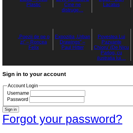
Plastic
Cine ne
Lacatus
distruge…
„Poezii de pe o
Expozitia „Urban
Povestea Lui
zi” – Roncea
Drawings” –
Pazvante
Felix
Paul Hitter
Chioru’ (De Nicu
Parlog, cu
ilustratia lui…
Sign in to your account
Account Login
Username
Password
Sign in
Forgot your password?