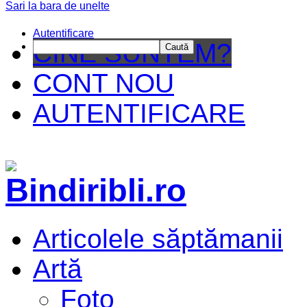
Sari la bara de unelte
Da mai depar
Autentificare
CINE SUNTEM?
Caută
CONT NOU
AUTENTIFICARE
Articolele săptămanii
Artă
Foto