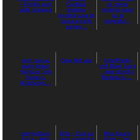
– Femeia care
Cantecul
sa creeze
vede cu pielea
greierilor
prietenie cu un
incetinit suna de
lup si
parca ar canta
fotograful…
oameni…
Iubiri care au
Omul fără vise
Artist Plastic
invins timpul.
prof. Dorel Zaica
Nichita si Dora
: -Între diavol si
Stanescu
Dumnezeu,…
(Foto/Video…
Interviu Dorel
Ghid – Cum sa
Mica fuga in
Zaica – Artist
devii Vamaiot &
Egipt – Dan