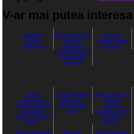
V-ar mai putea interesa 
Moarte la
George Orwell în
Cele mai
Veneția
dosarele
colorate orase
(text+foto)
serviciilor
din lume
secrete britanice
(de George
Damian)
Mircia
Corespondență
Planul Înclinat, o
Dumitrescu
Eminescu –
instalaţie
(artist plastic) ne
Micle august
complet
povesteste
1882
ecologică, unică
despre prietenia
în Europa,
sa cu…
distrus…
Rosa Kuleshova
Minunat!
Ursul reuseste