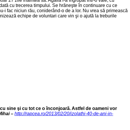
r 27 zile inaintea sa. Agafia l-a îngropat într-o vale, cu
 odată cu trecerea timpului. Se hrăneşte în continuare cu ce
şi nu-i fac niciun rău, coniderând-o de a lor. Nu vrea să primească
anizează echipe de voluntari care vin şi o ajută la treburile
 cu sine şi cu tot ce o înconjoară. Astfel de oameni vor
ihai –
http://rapcea.ro/2013/02/20/izolathi-40-de-ani-in-