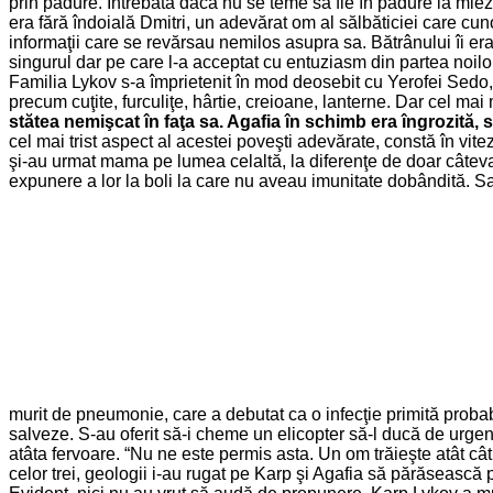
prin pădure. Întrebată daca nu se teme să fie în pădure la miez
era fără îndoială Dmitri, un adevărat om al sălbăticiei care cu
informaţii care se revărsau nemilos asupra sa. Bătrânului îi era
singurul dar pe care l-a acceptat cu entuziasm din partea noilor
Familia Lykov s-a împrietenit în mod deosebit cu Yerofei Sedo, un
precum cuţite, furculiţe, hârtie, creioane, lanterne. Dar cel mai
stătea nemişcat în faţa sa. Agafia în schimb era îngrozită, 
cel mai trist aspect al acestei poveşti adevărate, constă în viteza
şi-au urmat mama pe lumea celaltă, la diferenţe de doar câteva 
expunere a lor la boli la care nu aveau imunitate dobândită. Sa
murit de pneumonie, care a debutat ca o infecţie primită probabi
salveze. S-au oferit să-i cheme un elicopter să-l ducă de urgenţ
atâta fervoare. “Nu ne este permis asta. Un om trăieşte atât 
celor trei, geologii i-au rugat pe Karp şi Agafia să părăsească 