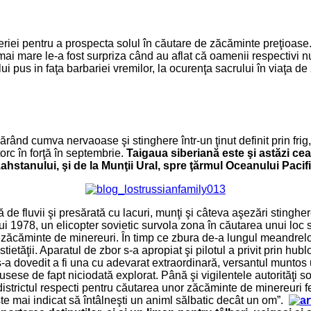
eriei pentru a prospecta solul în căutare de zăcăminte preţioase.
 mai mare le-a fost surpriza când au aflat că oamenii respectivi 
 pus in faţa barbariei vremilor, la ocurenţa sacrului în viaţa de zi
ărând cumva nervaoase şi stinghere într-un ţinut definit prin frig
orc în forţă în septembrie.
Taigaua siberiană este şi astăzi cea
ahstanului, şi de la Munţii Ural, spre ţărmul Oceanului Pacifi
 de fluvii şi presărată cu lacuri, munţi şi câteva aşezări stingher
1978, un elicopter sovietic survola zona în căutarea unui loc si
zăcăminte de minereuri. În timp ce zbura de-a lungul meandrelor
tietăţii. Aparatul de zbor s-a apropiat şi pilotul a privit prin hu
 dovedit a fi una cu adevarat extraordinară, versantul muntos un
 fusese de fapt niciodată explorat. Până şi vigilentele autorităţi
n districtul respecti pentru căutarea unor zăcăminte de minereuri 
este mai indicat să întâlneşti un animl sălbatic decât un om”.