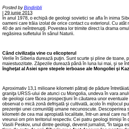
Posted by
Bindiribli
|
29 iunie 2013
În anul 1978, o echipă de geologi sovietici se afla în inima Sib
oameni care trăia izolat de orice contact cu exteriorul. Cu atât
40 de ani neîntrerupţi. Povestea lor trimite direct la drama omului
regăsirea sufletului în sânul Naturii.
Când civilizaţia vine cu elicopterul
Verile în Siberia durează puţin. Sunt scurte şi pline de toane, p
maiestuozitate. Zăpezile durează până în luna lui mai, şi se înt
îngheţat al Asiei spre stepele ierboase ale Mongoliei şi Kaz
Aproximativ 13,1 milioane kilometri pătraţi de pădure întretăiată
graniţa URSS-ului de atunci cu Mongolia, undeva în vara anului 
de geologi care făcea prospecţiuni în căutarea unor eventuale 
observat o mică zonă defrişată şi cultivată, acolo în mijlocul pus
prezenţei unei comunităţi umane necunoscute. Descoperirea s-a
kilometri de cea mai apropiată localitate, într-un areal care nu
vreunui om prin teritoriul respectiv. Cei patru geologi trimişi î
Vasili Peskov, unul dintre geologi, devenit jurnalist, “În taiga 