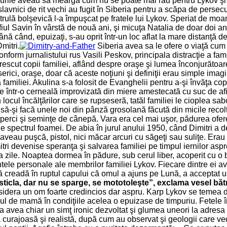
urile aveau să meargă cum nu se poate mai rău pentru Lykov şi 
lavnici de rit vechi au fugit în Siberia pentru a scăpa de persec
trulă bolşevică l-a împuşcat pe fratele lui Lykov. Speriat de moart
fiul Savin în vârstă de nouă ani, şi micuţa Natalia de doar doi ani
ână când, epuizaţi, s-au oprit într-un loc aflat la mare distanţă
mitri.
Siberia avea sa le ofere o viaţă cum 
conform jurnalistului rus Vasili Peskov, principala distracţie a f
escut copii familiei, aflând despre oraşe şi lumea înconjurătoare d
ici, oraşe, doar că aceste noţiuni şi definiţii erau simple imagin
amiliei. Akulina s-a folosit de Evanghelii pentru a-şi învăţa copii
e într-o cerneală improvizată din miere amestecată cu suc de afi
 locul încălţărilor care se rupseseră, tatăl familiei le cioplea sa
să-şi facă unele noi din pânză grosolană făcută din micile recolt
iuperci şi seminţe de cânepă. Vara era cel mai uşor, pădurea of
spectrul foamei. De abia în jurul anului 1950, când Dimitri a de
eau puşcă, pistol, nici măcar arcuri cu săgeţi sau suliţe. Erau 
ri devenise speranţa şi salvarea familiei pe timpul iernilor aspr
a zile. Noaptea dormea în pădure, sub cerul liber, acoperit cu o
entele personale ale membrilor familiei Lykov. Fiecare dintre ei a
 să creadă în ruptul capului că omul a ajuns pe Lună, a acceptat uş
 sticla, dar nu se sparge, se mototoleşte”, exclama vesel băt
onsidera un om foarte credincios dar aspru. Karp Lykov se temea 
Rolul de mamă în condiţiile acelea o epuizase de timpuriu. Fetele
 avea chiar un simţ ironic dezvoltat şi glumea uneori la adresa ei.
Era curajoasă şi realistă, după cum au observat şi geologii care