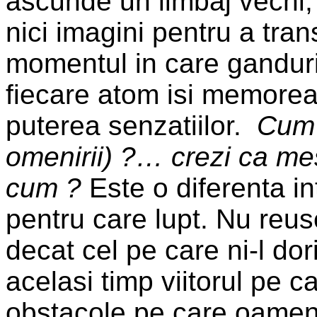
ascunde un limbaj vechi, 
nici imagini pentru a tra
momentul in care ganduril
fiecare atom isi memoreaz
puterea senzatiilor.
Cum 
omenirii) ?… crezi ca mes
cum ?
Este o diferenta int
pentru care lupt. Nu reuse
decat cel pe care ni-l dori
acelasi timp viitorul pe ca
obstacole pe care oameni