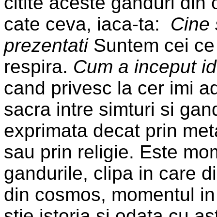
citite aceste ganduri din 
cate ceva, iaca-ta:
Cine 
prezentati
Suntem cei ce i
respira.
Cum a inceput id
cand privesc la cer imi 
sacra intre simturi si gan
exprimata decat prin metaf
sau prin religie. Este mo
gandurile, clipa in care d
din cosmos, momentul in 
stie istoria si odata cu as