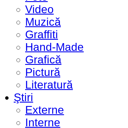
Video
Muzică
Graffiti
Hand-Made
Grafică
Pictură
Literatură
Ştiri
Externe
Interne