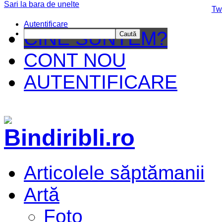
Sari la bara de unelte
Da mai departe
Tw
Autentificare
CINE SUNTEM?
Caută
CONT NOU
AUTENTIFICARE
Articolele săptămanii
Artă
Foto