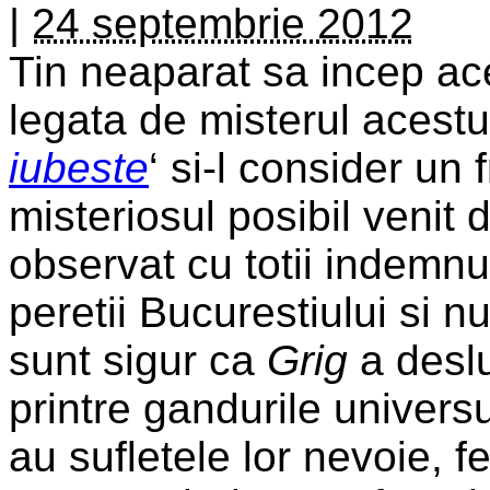
|
24 septembrie 2012
Tin neaparat sa incep ace
legata de misterul acestu
iubeste
‘ si-l consider un
misteriosul posibil venit 
observat cu totii indemnul
peretii Bucurestiului si 
sunt sigur ca
Grig
a deslu
printre gandurile universu
au sufletele lor nevoie, f