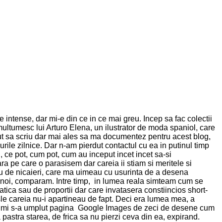
de intense, dar mi-e din ce in ce mai greu. Incep sa fac colectii
 multumesc lui Arturo Elena, un ilustrator de moda spaniol, care
ut sa scriu dar mai ales sa ma documentez pentru acest blog,
rile zilnice. Dar n-am pierdut contactul cu ea in putinul timp
, ce pot, cum pot, cum au inceput incet incet sa-si
ra pe care o parasisem dar careia ii stiam si meritele si
sau de nicaieri, care ma uimeau cu usurinta de a desena
luri noi, comparam. Intre timp, in lumea reala simteam cum se
ica sau de proportii dar care invatasera constiincios short-
esle careia nu-i apartineau de fapt. Deci era lumea mea, a
gle, mi s-a umplut pagina Google Images de zeci de desene cum
astra starea, de frica sa nu pierzi ceva din ea, expirand.