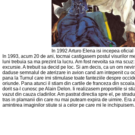
In 1992 Arturo Elena isi incepea oficia
In 1993, acum 20 de ani, tocmai castigasem postul visurilor mel
luni trebuia sa ma prezint la lucru. Am fost nevoita sa ma scuz: 
excursie. A trebuit sa decid pe loc. Si am decis, ca un om nev
daduse semnalul de aterizare in avion cand am intepenit cu ochi
pana la Turnul care imi stimulase toate fanteziile despre occide
oriunde. Pana atunci il stiam din cartile de franceza din scoala,
dorit sa-l cunosc pe Alain Delon. Ii realizasem proportiile si st
vazut din cauza cladirilor. Am pastrat directia spre el, pe stra
tras in plamanii din care nu mai puteam expira de uimire. Era
amintirea imaginilor stiute si a celor pe care mi le inchipuis