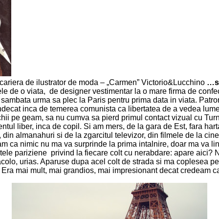
l cariera de ilustrator de moda – „Carmen” Victorio&Lucchino
…si
e de o viata, de designer vestimentar la o mare firma de confecti
sambata urma sa plec la Paris pentru prima data in viata. Patronul
indecat inca de temerea comunista ca libertatea de a vedea lumea 
i pe geam, sa nu cumva sa pierd primul contact vizual cu Turnul E
ntul liber, inca de copil. Si am mers, de la gara de Est, fara har
 din almanahuri si de la zgarcitul televizor, din filmele de la cin
iam ca nimic nu ma va surprinde la prima intalnire, doar ma va lin
dutele pariziene privind la fiecare colt cu nerabdare: apare aici?
 acolo, urias. Aparuse dupa acel colt de strada si ma coplesea 
em. Era mai mult, mai grandios, mai impresionant decat credeam c