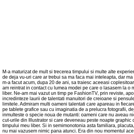
M-a maturizat de mult si trecerea timpului si multe alte experient
de deja vu-uri care ar trebui sa ma faca mai inteleapta, dar ma 
m-a facut acum, dupa 20 de ani, sa traiesc aceeasi coplesitoa
am reintrat in contact cu lumea modei pe care o lasasem la o mar
liber. Ne-am mai vazut un timp pe FashionTV, prin reviste, apoi
incredinteze laurii de talentati manuitori de creioane si pensul
limitele. Admiram multi oameni talentati care apareau in fiecar
pe tablete grafice sau cu imaginatia de a prelucra fotografii, d
inmulteste o specie noua de mutanti: oameni care nu aveau nici
cut-urile din Illustrator si care deveneau peste noapte graphic 
timpului meu liber. Si in semimonotonia asta familiara, placu
nu mai vazusem nimic pana atunci. Era din nou momentul acela in