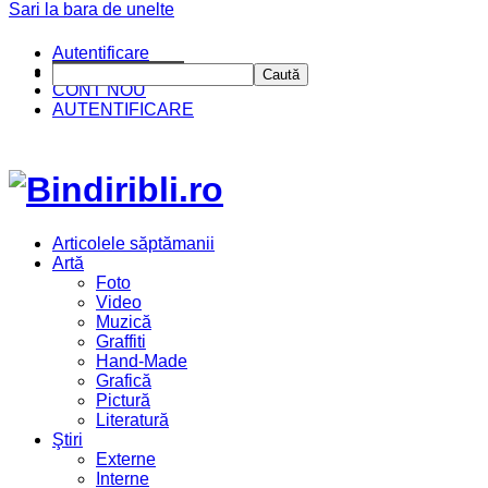
Sari la bara de unelte
Autentificare
CINE SUNTEM?
Caută
CONT NOU
AUTENTIFICARE
Articolele săptămanii
Artă
Foto
Video
Muzică
Graffiti
Hand-Made
Grafică
Pictură
Literatură
Ştiri
Externe
Interne