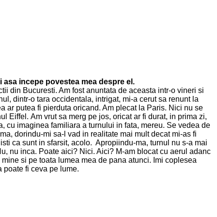
 asa incepe povestea mea despre el.
i din Bucuresti. Am fost anuntata de aceasta intr-o vineri si
, dintr-o tara occidentala, intrigat, mi-a cerut sa renunt la
ar putea fi pierduta oricand. Am plecat la Paris. Nici nu se
iffel. Am vrut sa merg pe jos, oricat ar fi durat, in prima zi,
ta, cu imaginea familiara a turnului in fata, mereu. Se vedea de
ema, dorindu-mi sa-l vad in realitate mai mult decat mi-as fi
isti ca sunt in sfarsit, acolo. Apropiindu-ma, turnul nu s-a mai
 Nu, nu inca. Poate aici? Nici. Aici? M-am blocat cu aerul adanc
pe mine si pe toata lumea mea de pana atunci. Imi coplesea
a poate fi ceva pe lume.