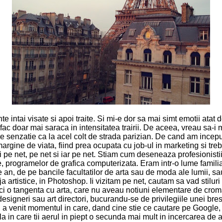
e intai visate si apoi traite. Si mi-e dor sa mai simt emotii atat 
fac doar mai saraca in intensitatea trairii. De aceea, vreau sa-i
re senzatie ca la acel colt de strada parizian. De cand am incep
gine de viata, fiind prea ocupata cu job-ul in marketing si trebu
 pe net, pe net si iar pe net. Stiam cum deseneaza profesionistii
e, programelor de grafica computerizata. Eram intr-o lume familia
e an, de pe bancile facultatilor de arta sau de moda ale lumii, 
eja artistice, in Photoshop. Ii vizitam pe net, cautam sa vad sti
 o tangenta cu arta, care nu aveau notiuni elementare de cromat
designeri sau art directori, bucurandu-se de privilegiile unei br
ta, a venit momentul in care, dand cine stie ce cautare pe Goo
 care tii aerul in piept o secunda mai mult in incercarea de a p