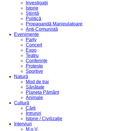
Investigaţii
Istorie
Ştiinţă
Politică
Propagandă Manipulatoare
Anti-Comunistă
Evenimente
Party
Concert
Expo
Teatru
Conferinţe
Proteste
Sportive
Natură
Mod de trai
Sănătate
Planeta Pământ
Animale
Cultură
Cărti
Întruniri
Istorie / Civilizaţie
Interviuri
M.o.V.