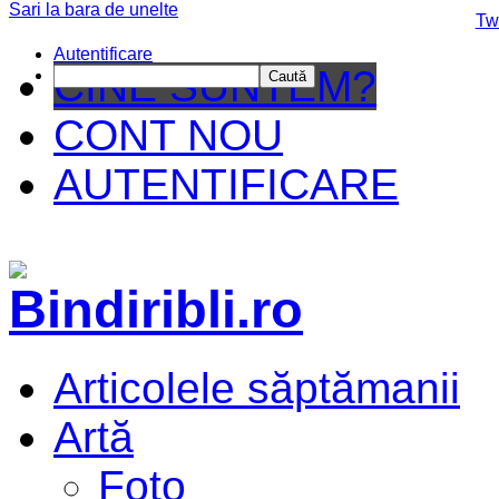
Sari la bara de unelte
Da mai departe
Tw
Autentificare
CINE SUNTEM?
Caută
CONT NOU
AUTENTIFICARE
Articolele săptămanii
Artă
Foto