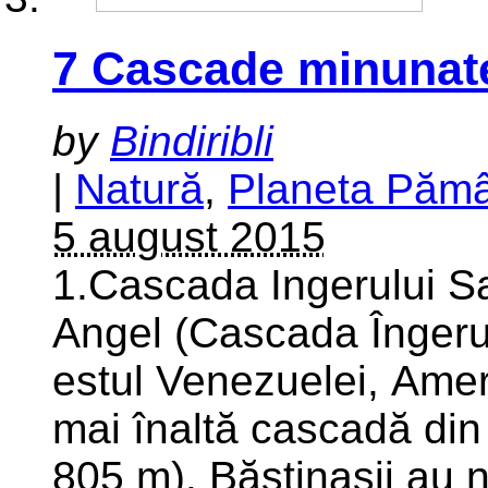
7 Cascade minunate
by
Bindiribli
|
Natură
,
Planeta Păm
5 august 2015
1.Cascada Ingerului Sa
Angel (Cascada Îngerul
estul Venezuelei, Amer
mai înaltă cascadă din
805 m). Băștinașii au