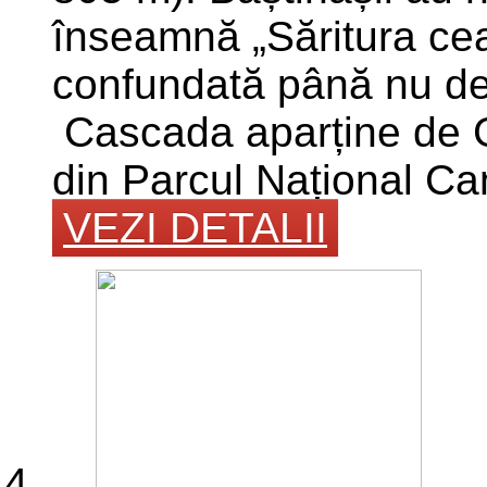
înseamnă „Săritura cea
confundată până nu d
Cascada aparține de G
din Parcul Național Ca
VEZI DETALII