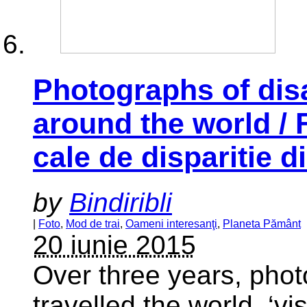
Photographs of dis
around the world / F
cale de disparitie d
by
Bindiribli
|
Foto
,
Mod de trai
,
Oameni interesanţi
,
Planeta Pământ
20 iunie 2015
Over three years, pho
travelled the world, ‘v