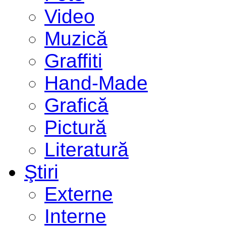
Video
Muzică
Graffiti
Hand-Made
Grafică
Pictură
Literatură
Ştiri
Externe
Interne