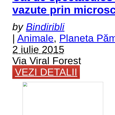
vazute prin micro
by
Bindiribli
|
Animale
,
Planeta Pă
2 iulie 2015
Via Viral Forest
VEZI DETALII