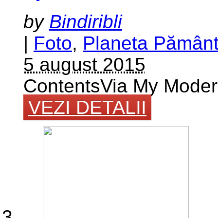
by
Bindiribli
|
Foto
,
Planeta Pămân
5 august 2015
ContentsVia My Moder
VEZI DETALII