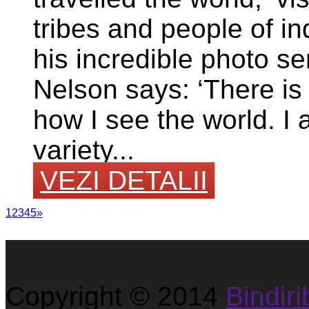
tribes and people of in
his incredible photo s
Nelson says: ‘There is n
how I see the world. I
variety...
VEZI DETALII
1
2
3
4
5
»
Copyright © 2014
Bindirib