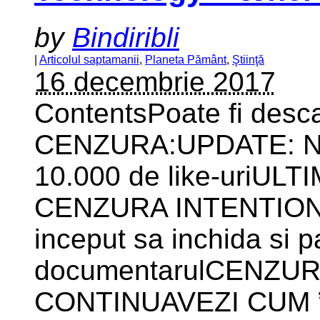
by
Bindiribli
|
Articolul saptamanii
,
Planeta Pământ
,
Ştiinţă
16 decembrie 2017
ContentsPoate fi desca
CENZURA:UPDATE: Ne-
10.000 de like-uriUL
CENZURA INTENTION
inceput sa inchida si pa
documentarulCENZUR
CONTINUAVEZI CUM ”