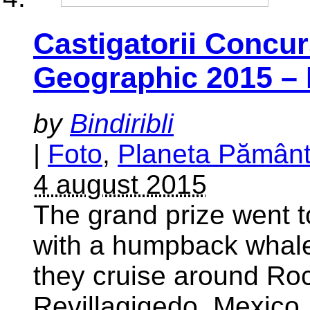
Castigatorii Concur
Geographic 2015 –
by
Bindiribli
|
Foto
,
Planeta Pămân
4 august 2015
The grand prize went t
with a humpback whale
they cruise around Roc
Revillagigedo, Mexico.