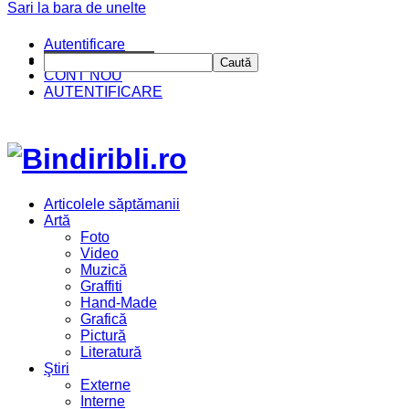
Sari la bara de unelte
Autentificare
CINE SUNTEM?
Caută
CONT NOU
AUTENTIFICARE
Articolele săptămanii
Artă
Foto
Video
Muzică
Graffiti
Hand-Made
Grafică
Pictură
Literatură
Ştiri
Externe
Interne