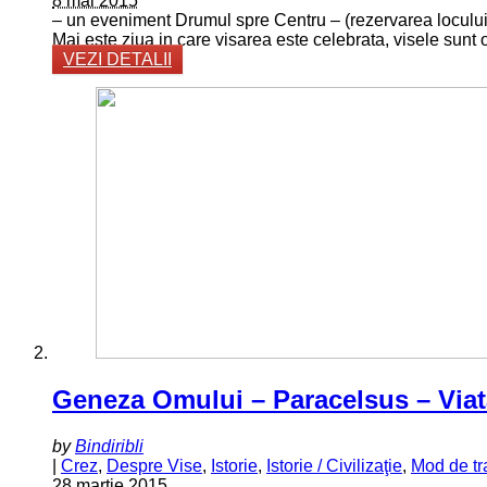
8 mai 2015
– un eveniment Drumul spre Centru – (rezervarea loculu
Mai este ziua in care visarea este celebrata, visele sunt on
VEZI DETALII
Geneza Omului – Paracelsus – Viat
by
Bindiribli
|
Crez
,
Despre Vise
,
Istorie
,
Istorie / Civilizaţie
,
Mod de tr
28 martie 2015