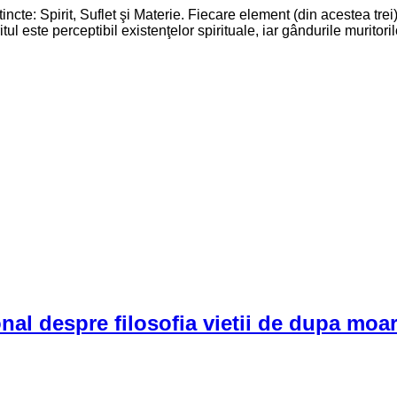
incte: Spirit, Suflet şi Materie. Fiecare element (din acestea trei) e
ste perceptibil existen­ţelor spirituale, iar gândurile muritorilor 
nal despre filosofia vietii de dupa moar