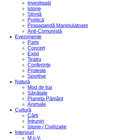
Investigaţii
Istorie
Ştiinţă
Politică
Propagandă Manipulatoare
Anti-Comunistă
Evenimente
Party
Concert
Expo
Teatru
Conferinţe
Proteste
Sportive
Natură
Mod de trai
Sănătate
Planeta Pământ
Animale
Cultură
Cărti
Întruniri
Istorie / Civilizaţie
Interviuri
M.o.V.