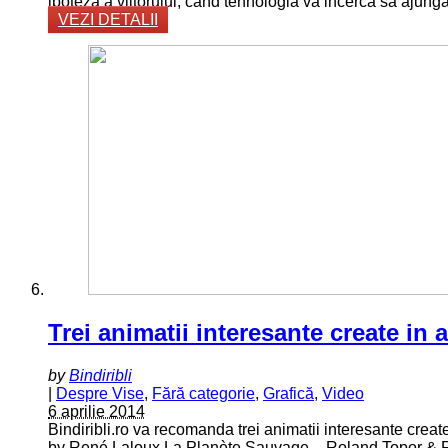
ipoteza a viitorului, cand tehnologia va incerca sa ajunga
VEZI DETALII
Trei animatii interesante create in 
by
Bindiribli
|
Despre Vise
,
Fără categorie
,
Grafică
,
Video
6 aprilie 2014
Bindiribli.ro va recomanda trei animatii interesante crea
by René Laloux La Planète Sauvage – Roland Topor & Re