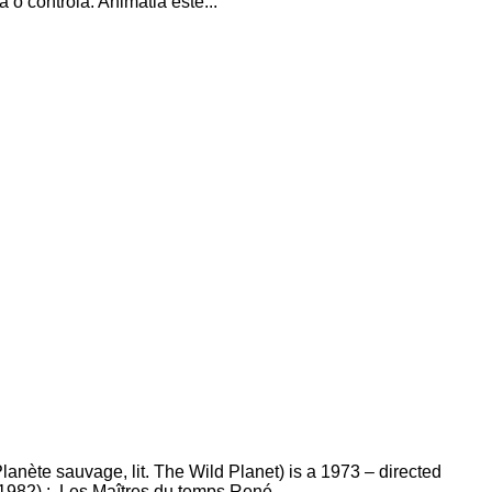
a o controla. Animatia este...
Planète sauvage, lit. The Wild Planet) is a 1973 – directed
982) : Les Maîtres du temps René...