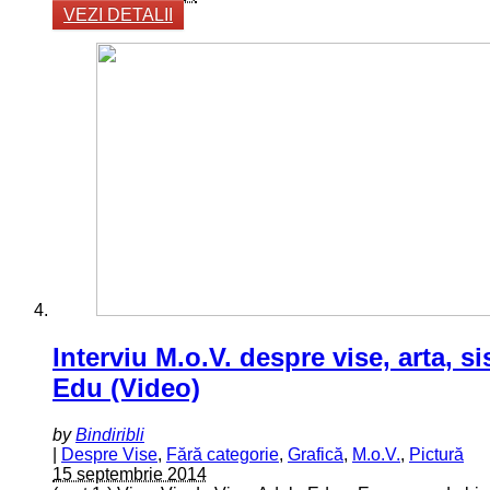
VEZI DETALII
Interviu M.o.V. despre vise, arta, si
Edu (Video)
by
Bindiribli
|
Despre Vise
,
Fără categorie
,
Grafică
,
M.o.V.
,
Pictură
15 septembrie 2014