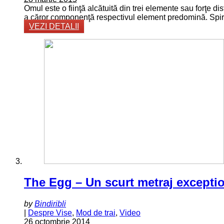
Omul este o fiinţă alcătuită din trei elemente sau forţe dist
a căror componenţă respectivul element predomină. Spiritul e
VEZI DETALII
The Egg – Un scurt metraj exceptio
by
Bindiribli
|
Despre Vise
,
Mod de trai
,
Video
26 octombrie 2014