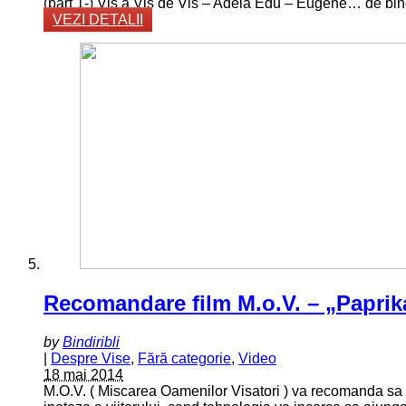
(part 1-) Vis a Vis de Vis – Adela Edu – Eugene… de bind
VEZI DETALII
Recomandare film M.o.V. – „Paprika
by
Bindiribli
|
Despre Vise
,
Fără categorie
,
Video
18 mai 2014
M.O.V. ( Miscarea Oamenilor Visatori ) va recomanda sa v