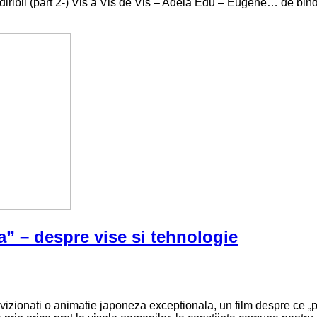
iribli (part 2-) Vis a Vis de Vis – Adela Edu – Eugene… de bindi
” – despre vise si tehnologie
izionati o animatie japoneza exceptionala, un film despre ce „p