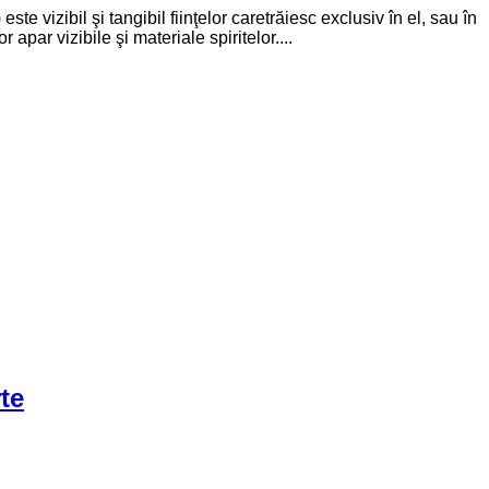
ste vizibil şi tangibil fiinţelor caretrăiesc exclusiv în el, sau în
apar vizibile şi materiale spiritelor....
te