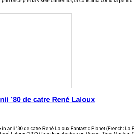
 prin orice pret la visele oamenilor, la constiinta comuna pentru 
anii ’80 de catre René Laloux
te in anii ’80 de catre René Laloux Fantastic Planet (French: La 
né Laloux (1973) from Icosahedron on Vimeo. Time Masters (1