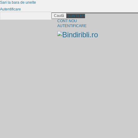
Sari la bara de unelte
Autentificare
Caută
CINE SUNTEM?
CONT NOU
AUTENTIFICARE