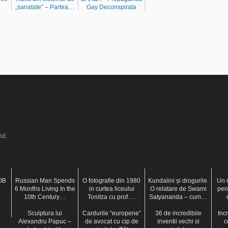
„sanatate” – Partea…
Gay Deconspirata
ed.
BOB
Russian Man Spends
O fotografie din 1980
Kundalini și drogurile.
Un m
6 Months Living In the
in curtea liceului
O relatare de Swami
pen
10th Century…
Tonitza cu prof.…
Satyananda – cum…
Sculptura lui
Cardurile “europene”
36 de incredibile
Incr
Alexandru Papuc –
de avocat cu cip de
inventii vechi si
c