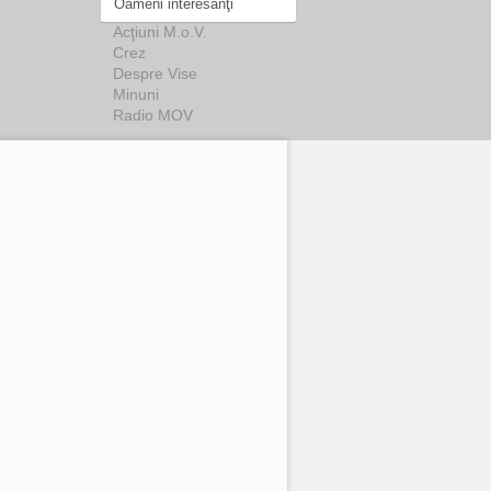
Oameni interesanţi
Acţiuni M.o.V.
Crez
Despre Vise
Minuni
Radio MOV