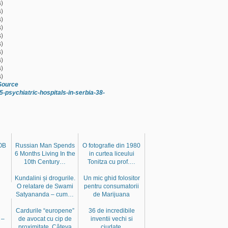
Source
5-psychiatric-hospitals-in-serbia-38-
BOB
Russian Man Spends
O fotografie din 1980
6 Months Living In the
in curtea liceului
10th Century…
Tonitza cu prof.…
Kundalini și drogurile.
Un mic ghid folositor
O relatare de Swami
pentru consumatorii
Satyananda – cum…
de Marijuana
Cardurile “europene”
36 de incredibile
 –
de avocat cu cip de
inventii vechi si
proximitate. Câteva
ciudate.