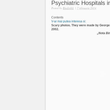
Psychiatric Hospitals i
Posted by
Bindiribli
|
7 februarie 2014
Contents
V-ar mai putea interesa si:
Scary photos. They were made by George
2002.
„Nota Bin