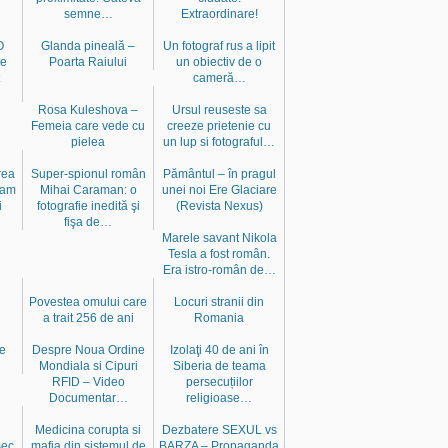
semne…
Extraordinare!
O
Glanda pineală –
Un fotograf rus a lipit
ne
Poarta Raiului
un obiectiv de o
cameră…
Rosa Kuleshova –
Ursul reuseste sa
Femeia care vede cu
creeze prietenie cu
pielea
un lup si fotograful…
rea
Super-spionul român
Pământul – în pragul
tam
Mihai Caraman: o
unei noi Ere Glaciare
i
fotografie inedită şi
(Revista Nexus)
fişa de…
Marele savant Nikola
Tesla a fost român.
Era istro-român de…
Povestea omului care
Locuri stranii din
a trait 256 de ani
Romania
le
Despre Noua Ordine
Izolaţi 40 de ani în
Mondiala si Cipuri
Siberia de teama
RFID – Video
persecuțiilor
Documentar…
religioase…
Medicina corupta si
Dezbatere SEXUL vs
şec
mafia din sistemul de
BARZA – Propaganda