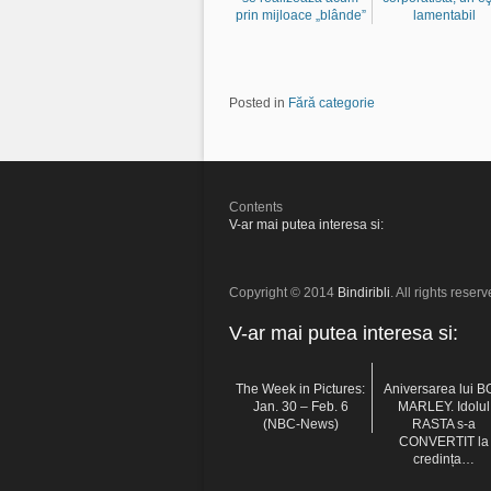
prin mijloace „blânde”
lamentabil
Posted in
Fără categorie
Contents
V-ar mai putea interesa si:
Copyright © 2014
Bindiribli
. All rights reserv
V-ar mai putea interesa si:
The Week in Pictures:
Aniversarea lui 
Jan. 30 – Feb. 6
MARLEY. Idolul
(NBC-News)
RASTA s-a
CONVERTIT la
credința…