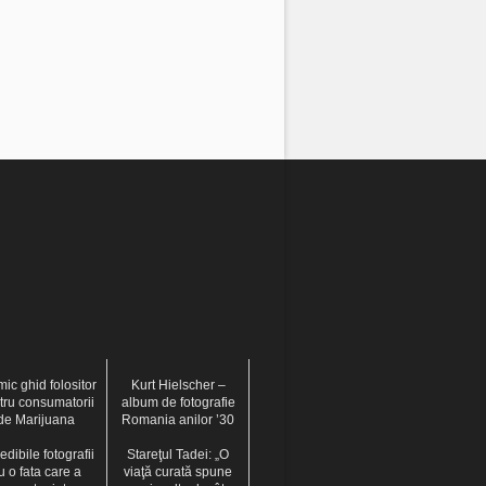
ic ghid folositor
Kurt Hielscher –
tru consumatorii
album de fotografie
de Marijuana
Romania anilor ’30
edibile fotografii
Stareţul Tadei: „O
u o fata care a
viaţă curată spune