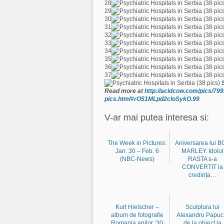
28
29
30
31
32
33
34
35
36
37
Read more at
http://acidcow.com/pics/799
pics.html#rO51MLpd2cloSykO.99
V-ar mai putea interesa si:
The Week in Pictures:
Aniversarea lui 
Jan. 30 – Feb. 6
MARLEY. Idolul
(NBC-News)
RASTA s-a
CONVERTIT la
credința…
Kurt Hielscher –
Sculptura lui
album de fotografie
Alexandru Papuc
Romania anilor ’30
de la obiect la