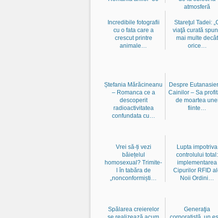
atmosferă
Incredibile fotografii
Stareţul Tadei: „
cu o fata care a
viaţă curată spu
crescut printre
mai multe decât
animale…
orice…
Ștefania Mărăcineanu
Despre Eutanasie
– Romanca ce a
Cainilor – Sa profi
descoperit
de moartea une
radioactivitatea
fiinte…
confundata cu…
Vrei să-ți vezi
Lupta impotriva
băiețelul
controlului total:
homosexual? Trimite-
implementarea
l în tabăra de
Cipurilor RFID a
„nonconformiști…
Noii Ordini…
Spălarea creierelor
Generaţia
se realizează acum
corporatistă, un e