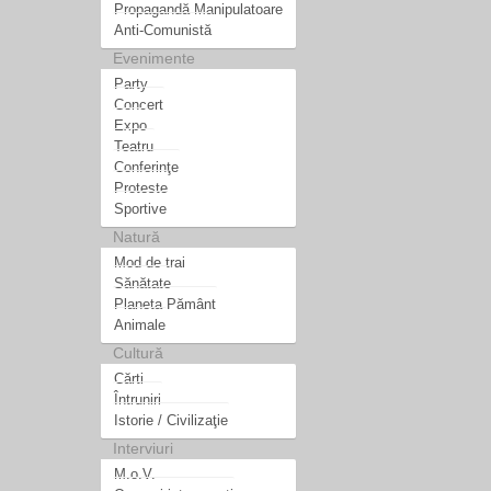
Propagandă Manipulatoare
Anti-Comunistă
Evenimente
Party
Concert
Expo
Teatru
Conferinţe
Proteste
Sportive
Natură
Mod de trai
Sănătate
Planeta Pământ
Animale
Cultură
Cărti
Întruniri
Istorie / Civilizaţie
Interviuri
M.o.V.