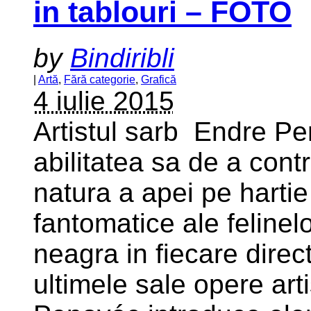
in tablouri – FOTO
by
Bindiribli
|
Artă
,
Fără categorie
,
Grafică
4 iulie 2015
Artistul sarb Endre P
abilitatea sa de a con
natura a apei pe hartie
fantomatice ale felinel
neagra in fiecare directi
ultimele sale opere art