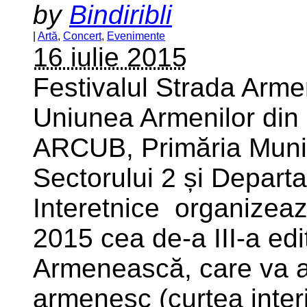
by
Bindiribli
|
Artă
,
Concert
,
Evenimente
16 iulie 2015
Festivalul Strada Ar
Uniunea Armenilor din 
ARCUB, Primăria Munici
Sectorului 2 și Depart
Interetnice organizeaz
2015 cea de-a III-a edi
Armenească, care va a
armenesc (curtea interio