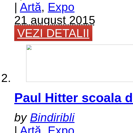
|
Artă
,
Expo
21 august 2015
VEZI DETALII
Paul Hitter scoala d
by
Bindiribli
|
Artă
,
Expo