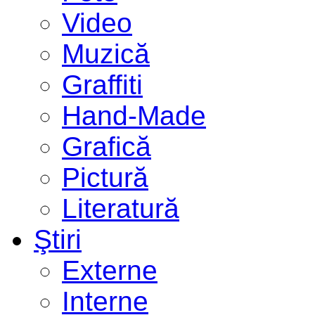
Video
Muzică
Graffiti
Hand-Made
Grafică
Pictură
Literatură
Ştiri
Externe
Interne