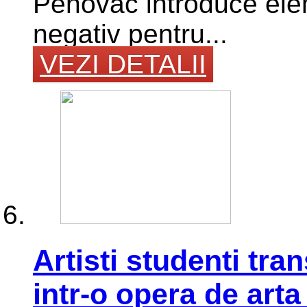
Penovác introduce elem
negativ pentru...
VEZI DETALII
Artisti studenti tra
intr-o opera de arta