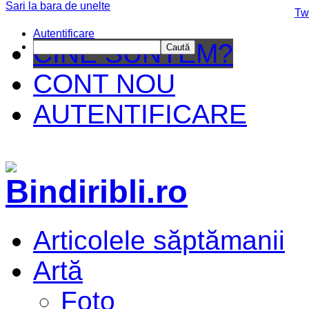
Sari la bara de unelte
Da mai departe
Tw
Autentificare
CINE SUNTEM?
Caută
CONT NOU
AUTENTIFICARE
Articolele săptămanii
Artă
Foto