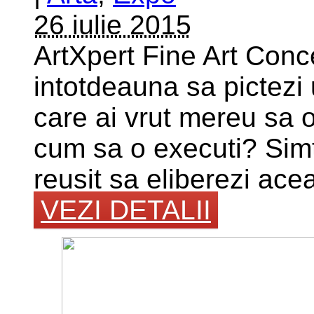
26 iulie 2015
ArtXpert Fine Art Conce
intotdeauna sa pictezi 
care ai vrut mereu sa o
cum sa o executi? Simti
reusit sa eliberezi acea
VEZI DETALII