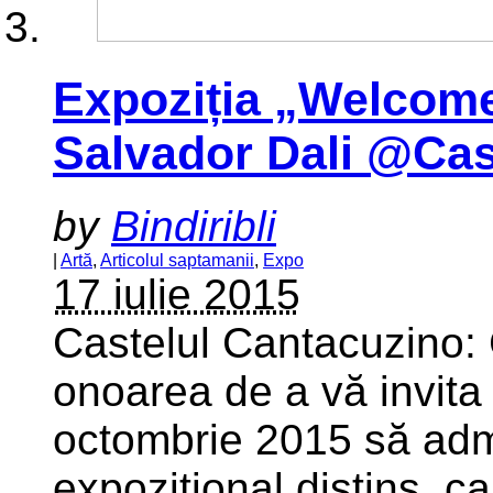
Expoziția „Welcome
Salvador Dali @Cas
by
Bindiribli
|
Artă
,
Articolul saptamanii
,
Expo
17 iulie 2015
Castelul Cantacuzino:
onoarea de a vă invita 
octombrie 2015 să admi
expozițional distins, 