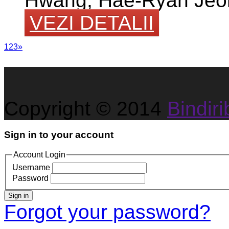
Hwang, Hae-Ryan Jeon
VEZI DETALII
1
2
3
»
Copyright © 2014
Bindirib
Sign in to your account
Account Login
Username
Password
Sign in
Forgot your password?