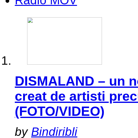
Radio MOV
DISMALAND – un nou
creat de artisti pr
(FOTO/VIDEO)
by
Bindiribli