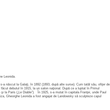
rghe Leonida.
-a născut la Galaţi, în 1892 (1893, după alte surse). Cum tatăl său, ofiţer de
 făcut debutul în 1915, la un salon naţional. După ce a luptat în Primul
) şi la Paris („Le Diable”). În 1925, s-a mutat în capitala Franţei, unde Paul
aliza, Gheorghe Leonida a fost angajat de Landowsky să sculpteze capul