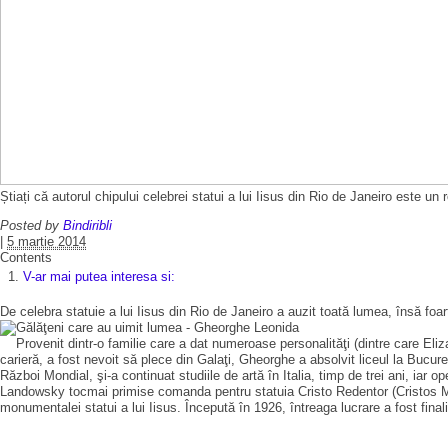
Știați că autorul chipului celebrei statui a lui Iisus din Rio de Janeiro este un
Posted by
Bindiribli
|
5 martie 2014
Contents
V-ar mai putea interesa si:
De celebra statuie a lui Iisus din Rio de Janeiro a auzit toată lumea, însă foa
Provenit dintr-o familie care a dat numeroase personalităţi (dintre care Eliz
carieră, a fost nevoit să plece din Galaţi, Gheorghe a absolvit liceul la Bucu
Război Mondial, şi-a continuat studiile de artă în Italia, timp de trei ani, iar
Landowsky tocmai primise comanda pentru statuia Cristo Redentor (Cristos Mâ
monumentalei statui a lui Iisus. Începută în 1926, întreaga lucrare a fost fi