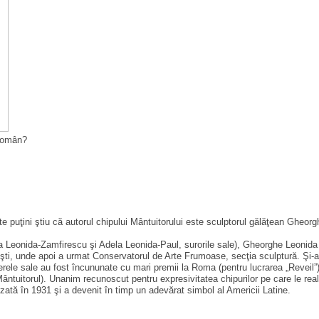
 român?
rte puţini ştiu că autorul chipului Mântuitorului este sculptorul gălăţean Gheo
a Leonida-Zamfirescu şi Adela Leonida-Paul, surorile sale), Gheorghe Leonida s
reşti, unde apoi a urmat Conservatorul de Arte Frumoase, secţia sculptură. Şi-a
 operele sale au fost încununate cu mari premii la Roma (pentru lucrarea „Reveil”
ntuitorul). Unanim recunoscut pentru expresivitatea chipurilor pe care le re
nalizată în 1931 şi a devenit în timp un adevărat simbol al Americii Latine.