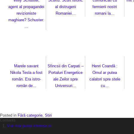
Willy Schuster,
Scurtu: Scurt istoric
comunicati cu
mit 
agent al propagandei
al distrugerii
fermierii nostri
revizioniste
Romaniei…
romani la…
maghiare? Schuster:
…
Marele savant
Sfincsii din Carpati –
Henri Coandă :
Nikola Tesla a fost
Portaluri Energetice
Omul ar putea
român. Era istro-
ale Zeilor spre
calatori spre stele
român de…
Universuri…
cu…
Posted in
Fără categorie
,
Stiri
Contents
V-ar mai putea interesa si: