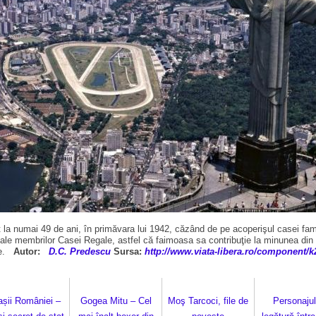
a numai 49 de ani, în primăvara lui 1942, căzând de pe acoperişul casei famili
ale membrilor Casei Regale, astfel că faimoasa sa contribuţie la minunea din Ri
ene.
Autor:
D.C. Predescu
Sursa:
http://www.viata-libera.ro/component/k2
așii României –
Gogea Mitu – Cel
Moş Tarcoci, file de
Personajul