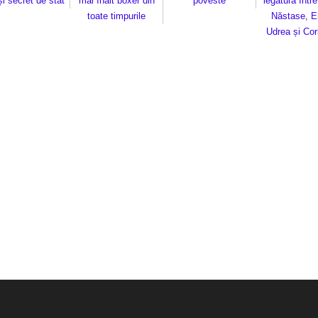
și secret de stat
mai înalt boxer din
poveste
legătură într
toate timpurile
Năstase, E
Udrea și Co