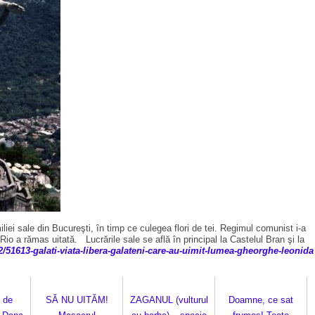
ei sale din Bucureşti, în timp ce culegea flori de tei. Regimul comunist i-a
o a rămas uitată. Lucrările sale se află în principal la Castelul Bran şi la
/51613-galati-viata-libera-galateni-care-au-uimit-lumea-gheorghe-leonida
 de
SĂ NU UITĂM!
ZAGANUL (vulturul
Doamne, ce sat