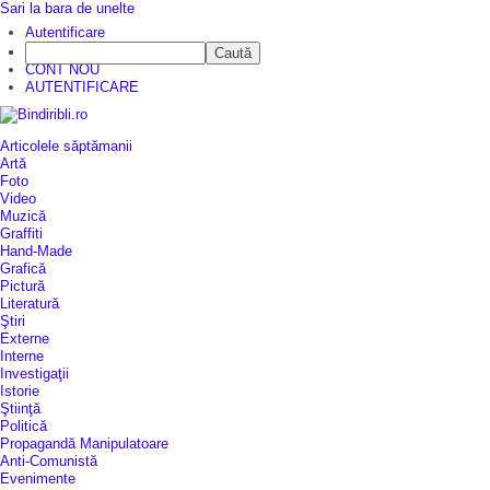
Sari la bara de unelte
Autentificare
Caută
CINE SUNTEM?
CONT NOU
AUTENTIFICARE
Articolele săptămanii
Artă
Foto
Video
Muzică
Graffiti
Hand-Made
Grafică
Pictură
Literatură
Ştiri
Externe
Interne
Investigaţii
Istorie
Ştiinţă
Politică
Propagandă Manipulatoare
Anti-Comunistă
Evenimente