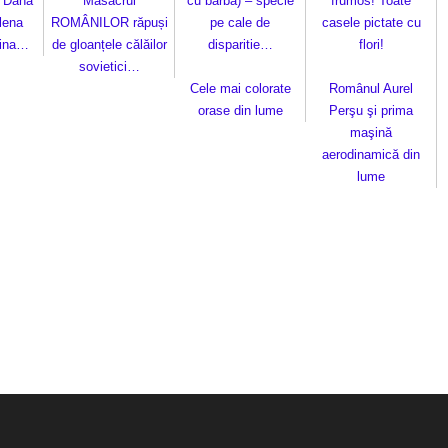
e Dana
Masacrul
cu barba) – specie
frumos! Toate
lena
ROMÂNILOR răpuși
pe cale de
casele pictate cu
rina…
de gloanțele călăilor
disparitie…
flori!
sovietici…
Cele mai colorate
Românul Aurel
orase din lume
Perşu şi prima
maşină
aerodinamică din
lume