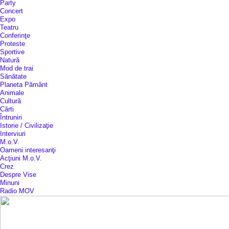
Party
Concert
Expo
Teatru
Conferinţe
Proteste
Sportive
Natură
Mod de trai
Sănătate
Planeta Pământ
Animale
Cultură
Cărti
Întruniri
Istorie / Civilizaţie
Interviuri
M.o.V.
Oameni interesanţi
Acţiuni M.o.V.
Crez
Despre Vise
Minuni
Radio MOV