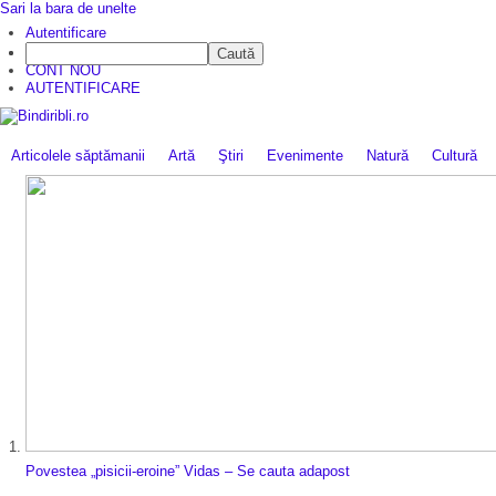
Sari la bara de unelte
Autentificare
Caută
CINE SUNTEM?
CONT NOU
AUTENTIFICARE
Articolele săptămanii
Artă
Ştiri
Evenimente
Natură
Cultură
Povestea „pisicii-eroine” Vidas – Se cauta adapost