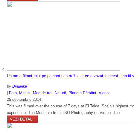
Un om a filmat raiul pe pamant pentru 7 zile, ce-a vazut in acest timp i
by
Bindiribli
|
Foto
,
Minuni
,
Mod de trai
,
Natură
,
Planeta Pământ
,
Video
25 septembrie 2014
This was filmed over the course of 7 days at El Teide, Spain’s highest mo
experience. The Mountain from TSO Photography on Vimeo. The...
VEZI DETALII