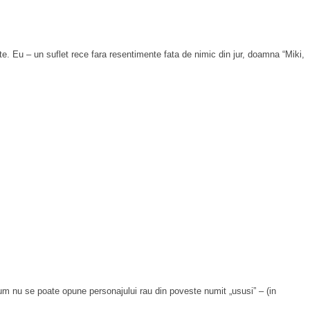
ite. Eu – un suflet rece fara resentimente fata de nimic din jur, doamna “Miki,
um nu se poate opune personajului rau din poveste numit „ususi” – (in