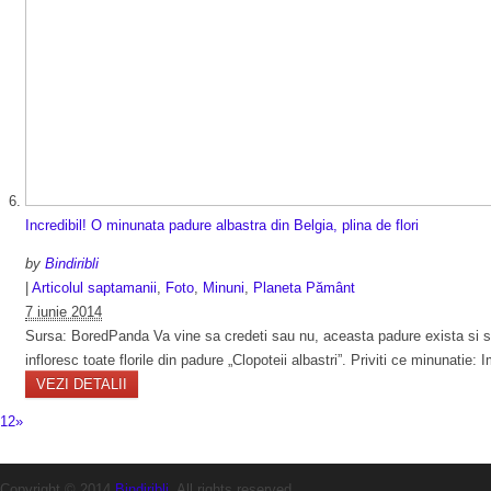
Incredibil! O minunata padure albastra din Belgia, plina de flori
by
Bindiribli
|
Articolul saptamanii
,
Foto
,
Minuni
,
Planeta Pământ
7 iunie 2014
Sursa: BoredPanda Va vine sa credeti sau nu, aceasta padure exista si se 
infloresc toate florile din padure „Clopoteii albastri”. Priviti ce minunatie
VEZI DETALII
1
2
»
Copyright © 2014
Bindiribli
. All rights reserved.