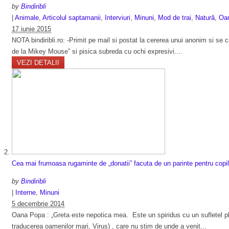
by
Bindiribli
|
Animale
,
Articolul saptamanii
,
Interviuri
,
Minuni
,
Mod de trai
,
Natură
,
Oam
17 iunie 2015
NOTA bindiribli.ro: -Primit pe mail si postat la cererea unui anonim si se 
de la Mikey Mouse” si pisica subreda cu ochi expresivi....
VEZI DETALII
Cea mai frumoasa rugaminte de „donatii” facuta de un parinte pentru copi
by
Bindiribli
|
Interne
,
Minuni
5 decembrie 2014
Oana Popa : „Greta este nepotica mea. Este un spiridus cu un sufletel pli
traducerea oamenilor mari, Virus) , care nu stim de unde a venit...