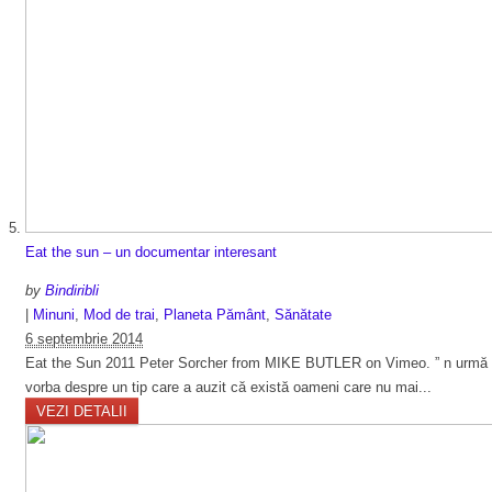
Eat the sun – un documentar interesant
by
Bindiribli
|
Minuni
,
Mod de trai
,
Planeta Pământ
,
Sănătate
6 septembrie 2014
Eat the Sun 2011 Peter Sorcher from MIKE BUTLER on Vimeo. ” n urmă cu câ
vorba despre un tip care a auzit că există oameni care nu mai...
VEZI DETALII