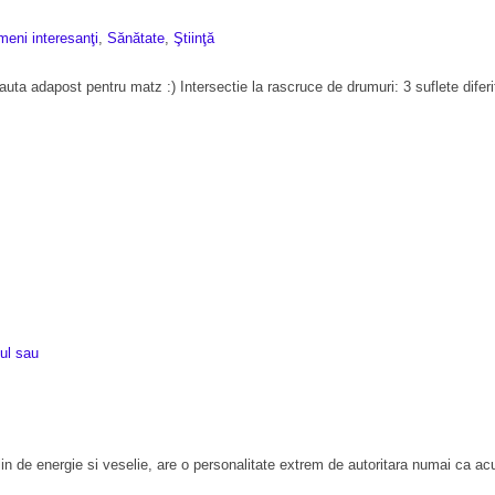
eni interesanţi
,
Sănătate
,
Ştiinţă
cauta adapost pentru matz :) Intersectie la rascruce de drumuri: 3 suflete difer
lul sau
n de energie si veselie, are o personalitate extrem de autoritara numai ca ac