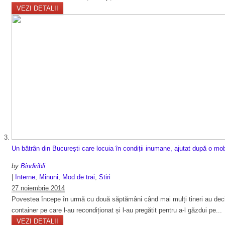
VEZI DETALII
Un bătrân din București care locuia în condiții inumane, ajutat după o mo
by
Bindiribli
|
Interne
,
Minuni
,
Mod de trai
,
Stiri
27 noiembrie 2014
Povestea începe în urmă cu două săptămâni când mai mulți tineri au decis c
container pe care l-au recondiționat și l-au pregătit pentru a-l găzdui pe...
VEZI DETALII