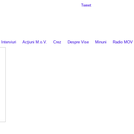
Da mai departe
Tweet
Interviuri
Acţiuni M.o.V.
Crez
Despre Vise
Minuni
Radio MOV