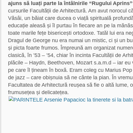
ajuns să luați parte la întâlnirile “Rugului Aprins
cursurile Facultății de Arhitectură. Am avut norocul 
Văsâi, un băiat care ducea o viață spirituală profundă
educație aleasă și îl purtau în fiecare an pe la mănăst
toate marile fețe bisericești ortodoxe. Tatăl lui era ne
Dragul de George nu era numai un mistic, ci și un bu
și picta foarte frumos. Împreună am organizat numer
clasică, în ’53 – ’54, chiar în incinta Facultății de Arh
plăcile – Haydn, Beethoven, Mozart s.a.m.d – iar eu
pe care îl țineam în boxă. Eram coleg cu Marius Po
de jazz – care obișnuia să ne cânte la pian. În vremu
Facultatea de Arhitectură reușea să fie o altă lume, 
frumusețea și delicatețea.