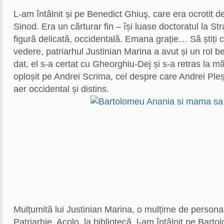
L-am întâlnit și pe Benedict Ghiuş, care era ocrotit de 
Sinod. Era un cărturar fin – își luase doctoratul la St
figură delicată, occidentală. Emana grație… Să știți 
vedere, patriarhul Justinian Marina a avut și un rol 
dat, el s-a certat cu Gheorghiu-Dej și s-a retras la m
oploșit pe Andrei Scrima, cel despre care Andrei Ple
aer occidental și distins.
Mulțumită lui Justinian Marina, o mulțime de personalit
Patriarhie. Acolo, la bibliotecă, l-am întâlnit pe Bart