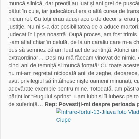
muncă silnică, dar preoții au luat și ani grei de pușcă
bătut în cuie, iar judecătorul era o altă curea de tra
niciun rol. Cu toții erau aduși acolo de decor și erau
justiție. Nu ni s-a dat posibilitatea de a aduce martori
judecat în lipsa noastră. După proces, am fost trimis la
l-am aflat chiar în celulă, de la un caraliu care m-a c
pus să semnez că am luat act de sentință. Atunci am
extraordinar… Deși nu mă făceam vinovat de nimic,
cinci ani de temniță și muncă forțată! Cu toate acest
nu mi-am regretat niciodată anii de zeghe, deoarece, 
avut privilegiul să întâlnesc niște oameni minunați, c
adevărate exemple pentru mine. Totodată, am păstra
părinților “Rugului Aprins”. I-am iubit și îi iubesc pe t
de suferință…
Rep: Povestiți-mi despre perioada 