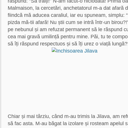
răspund: “Să trăiți!” N-am făcut-o niciodată! Prima oa
Malmaison, la cercetări, anchetatorul m-a dat afară d
fiindcă mă aducea caraliul, iar eu spuneam, simplu: “
pizda mă-tii afară! Nu știi cum se intră într-un birou?
pe nebunul și am refuzat permanent să le răspund cu “s
cea mai gravă umilință pentru mine. Păi, tu te compo
să îți răspund respectuos și să îți urez o viață lungă?
Chiar și mai târziu, când m-au trimis la Jilava, am r
să fac asta. M-au băgat la izolare și rosteam apelul s