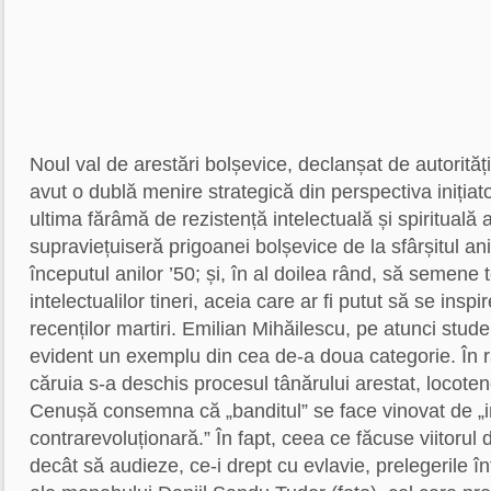
Noul val de arestări bolșevice, declanșat de autorităț
avut o dublă menire strategică din perspectiva inițiator
ultima fărâmă de rezistență intelectuală și spirituală 
supraviețuiseră prigoanei bolșevice de la sfârșitul ani
începutul anilor ’50; și, în al doilea rând, să semene 
intelectualilor tineri, aceia care ar fi putut să se insp
recenților martiri. Emilian Mihăilescu, pe atunci stude
evident un exemplu din cea de-a doua categorie. În r
căruia s-a deschis procesul tânărului arestat, locote
Cenușă consemna că „banditul” se face vinovat de „in
contrarevoluționară.” În fapt, ceea ce făcuse viitorul d
decât să audieze, ce-i drept cu evlavie, prelegerile î