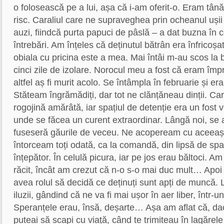
o folosească pe a lui, așa că i-am oferit-o. Eram tân
risc. Caraliul care ne supraveghea prin ocheanul ușii –
auzi, fiindcă purta papuci de pâslă – a dat buzna în ce
întrebări. Am înțeles că deținutul bătrân era înfricoș
obiala cu pricina este a mea. Mai întâi m-au scos la b
cinci zile de izolare. Norocul meu a fost că eram împr
altfel aș fi murit acolo. Se întâmpla în februarie și era
Stăteam îngrămădiți, dar tot ne clănțăneau dinții. Cara
rogojină amărâtă, iar spațiul de detenție era un fost 
unde se făcea un curent extraordinar. Lângă noi, se af
fuseseră găurile de veceu. Ne acopeream cu aceeași
întorceam toți odată, ca la comandă, din lipsă de spați
înțepător. În celulă picura, iar pe jos erau băltoci. Am
răcit, încât am crezut că n-o s-o mai duc mult… Apoi
avea rolul să decidă ce deținuți sunt apți de muncă. 
iluzii, gândind că ne va fi mai ușor în aer liber, într-
Speranțele erau, însă, deșarte… Așa am aflat că, da
puteai să scapi cu viață, când te trimiteau în lagărel