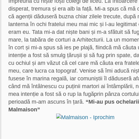
împreună cu niște foști colegi de liceu. La întoarcere
disperat, tremura și era alb la față. Mi-a spus că mă 
că agenții dăduseră buzna chiar zilele trecute, după m
lanterna în ochi fratelui meu mai mic și l-au legitima
eram eu. Tata mi-a dat niște bani și m-a sfătuit să fu
mare, la tabăra de corturi a Arhitecturii. La un momen
în cort și mi-a spus să ies pe plajă, fiindcă mă cău
intenție a fost să smulg țărușii și să fug prin spate, da
cu ochiul și am văzut că cel care mă căuta era fratel
meu, care lucra ca topograf. Venise să îmi aducă ni
fusese în marina regală, iar comuniștii îl dăduseră afa
când mă întâlnescu cu puținii martori ai întâmplării,
mea intenție a fost să o rup la fugăprin pânza cortu
perioadă m-am ascuns în țară.
“Mi-au pus ochelarii
Malmaison”