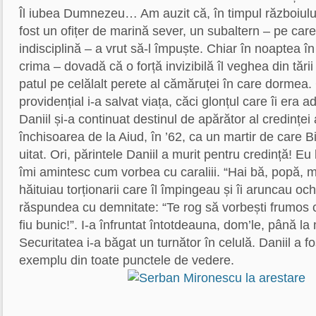
Îl iubea Dumnezeu… Am auzit că, în timpul războiulu
fost un ofițer de marină sever, un subaltern – pe car
indisciplină – a vrut să-l împuște. Chiar în noaptea î
crima – dovadă că o forță invizibilă îl veghea din tării
patul pe celălalt perete al cămăruței în care dormea.
providențial i-a salvat viața, căci glonțul care îi era adr
Daniil și-a continuat destinul de apărător al credinței 
închisoarea de la Aiud, în ’62, ca un martir de care 
uitat. Ori, părintele Daniil a murit pentru credință! Eu
îmi amintesc cum vorbea cu caraliii. “Hai bă, popă, m
hăituiau torționarii care îl împingeau și îi aruncau ochel
răspundea cu demnitate: “Te rog să vorbești frumos 
fiu bunic!”. I-a înfruntat întotdeauna, dom’le, până la
Securitatea i-a băgat un turnător în celulă. Daniil a 
exemplu din toate punctele de vedere.