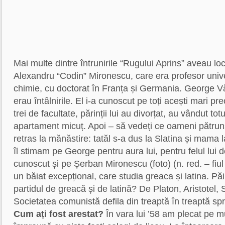
Mai multe dintre întrunirile “Rugului Aprins” aveau loc 
Alexandru “Codin” Mironescu, care era profesor univer
chimie, cu doctorat în Franța și Germania. George 
erau întâlnirile. El i-a cunoscut pe toți acești mari p
trei de facultate, părinții lui au divorțat, au vândut to
apartament micuț. Apoi – să vedeți ce oameni pătrunș
retras la mănăstire: tatăl s-a dus la Slatina și mama l
îl stimam pe George pentru aura lui, pentru felul lui 
cunoscut și pe Șerban Mironescu (foto) (n. red. – fiul
un băiat excepțional, care studia greaca și latina. Pă
partidul de greacă și de latină? De Platon, Aristotel, 
Societatea comunistă defila din treaptă în treaptă spre
Cum ați fost arestat?
În vara lui ’58 am plecat pe mu