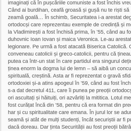
imaginați că în pușcăriile comuniste a fost închis v
Când ai burdihan, ceafă groasă și gușă nu te riști să
zeamă goală… În schimb, Securitatea i-a arestat degr
ortodocși care reprezentau exemple de credință și mo
la Vladimirești a fost închisă prima, în ’55, când au fo
duhovnic Ioan Iovan și maica Veronica. Le-au arestat
legionare. Pe urmă a fost atacată Biserica Catolică. 
conveneau catolicii și greco-catolicii, pentru că țin
putea ca într-un stat în care partidul era singurul deți
ținea enorm la dogma lui de lemn – să aibă un concu
spirituală, creștină. Asta ar fi reprezentat o gravă sf
ortodoxiei și-a atins apogeul în ’59, când au fost înch
s-a dat decretul 411, care îi punea pe preoții ortodoc
ori ascultați și hăituiți, ori azvârliți la mititica. Lotul
fost curățat încă din ’58, pentru că era format din pre
har și cu spiritualitate care emana. În jurul lor se adu
seamă și atât de mulți studenți, încât securiștii ar fi p
dacă doreau. Dar ținta Securității au fost preoții băt