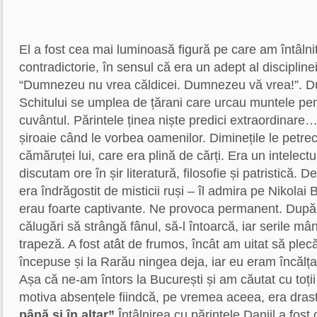
El a fost cea mai luminoasă figură pe care am întâlnit
contradictorie, în sensul că era un adept al disciplin
“Dumnezeu nu vrea căldicei. Dumnezeu vă vrea!”. Du
Schitului se umplea de țărani care urcau muntele pen
cuvântul. Părintele ținea niște predici extraordinare…
șiroaie când le vorbea oamenilor. Diminețile le petr
cămăruței lui, care era plină de cărți. Era un intelectu
discutam ore în șir literatură, filosofie și patristică. D
era îndrăgostit de misticii ruși – îl admira pe Nikolai B
erau foarte captivante. Ne provoca permanent. După-
călugări să strângă fânul, să-l întoarcă, iar serile mân
trapeză. A fost atât de frumos, încât am uitat să ple
începuse și la Rarău ningea deja, iar eu eram încălța
Așa că ne-am întors la București și am căutat cu toți
motiva absențele fiindcă, pe vremea aceea, era dras
până și în altar”
Întâlnirea cu părintele Daniil a fost