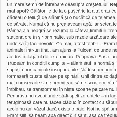
un mare semn de întrebare deasupra creștetului.
Rep
mai apoi?
Călătoriile de la o pușcărie la alta erau ceva
dădeau o feliuță de slănină și o bucățică de telemea
de sărate. Numai că nu prea aveam apă, iar setea te 
Pâinea aia neagră se rezuma la câteva firimituri.Tre
staționa ore în șir prin halte, sub razele arzătoare al
unde să îți faci nevoile. Ce mai, a fost teribil… Eram 
animale! Într-un final, am ajuns la Tulcea, de unde ne
au dus în lagărul de exterminare Periprava. Șase lun
Trudeam în condiții cumplite – tăiam stuf la normă și 
supuși unor canicule insuportabile. Nădușeam prin toți
formaseră cruste sărate pe spinări. Unii dintre solda
mai cumsecade și ne permiteau să ne scoatem cămă
îmbibau, se transformau în niște scoarțe pe care nu 
Periprava nu aveai unde să-ți speli zdrențele – în l
feruginoasă care nu făcea clăbuc în contact cu săpu
acolo nu am văzut dacă exista o baie. Noi ne spălam c
Eram siliți să beam apă direct din șanț, așa că treb