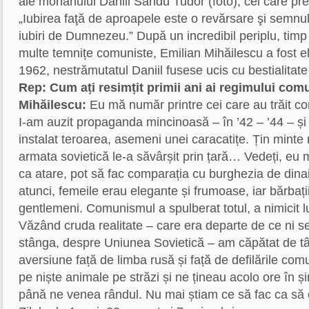
ale monahului Daniil Sandu Tudor (foto), cel care pred
„Iubirea faţă de aproapele este o revărsare şi semnul
iubiri de Dumnezeu.” După un incredibil periplu, timp 
multe temnițe comuniste, Emilian Mihăilescu a fost eli
1962, nestrămutatul Daniil fusese ucis cu bestialitate
Rep: Cum ați resimțit primii ani ai regimului com
Mihăilescu:
Eu mă număr printre cei care au trăit co
I-am auzit propaganda mincinoasă – în ’42 – ’44 – ș
instalat teroarea, asemeni unei caracatițe. Țin minte 
armata sovietică le-a săvârșit prin țară… Vedeți, eu 
ca atare, pot să fac comparația cu burghezia de dina
atunci, femeile erau elegante și frumoase, iar bărbați
gentlemeni. Comunismul a spulberat totul, a nimicit
Văzând cruda realitate – care era departe de ce ni se
stânga, despre Uniunea Sovietică – am căpătat de tâ
aversiune față de limba rusă și față de defilările co
pe niște animale pe străzi și ne țineau acolo ore în șir
până ne venea rândul. Nu mai știam ce să fac ca să o