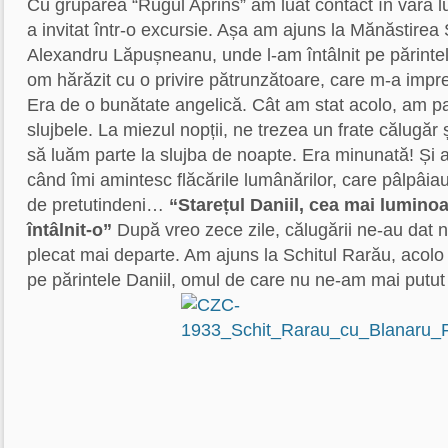
Cu gruparea “Rugul Aprins” am luat contact în vara l
a invitat într-o excursie. Așa am ajuns la Mănăstirea Sl
Alexandru Lăpușneanu, unde l-am întâlnit pe părinte
om hărăzit cu o privire pătrunzătoare, care m-a impre
Era de o bunătate angelică. Cât am stat acolo, am par
slujbele. La miezul nopții, ne trezea un frate călugăr 
să luăm parte la slujba de noapte. Era minunată! Ș
când îmi amintesc flăcările lumânărilor, care pâlpâiau 
de pretutindeni…
“Starețul Daniil, cea mai lumino
întâlnit-o”
După vreo zece zile, călugării ne-au dat 
plecat mai departe. Am ajuns la Schitul Rarău, acol
pe părintele Daniil, omul de care nu ne-am mai putut 