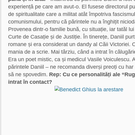
experiență pe care am avut-o. El fusese directorul pub
de spiritualitate care a militat atât împotriva fascismul
comunismului, pentru că părintele nu a înghițit nicioda
Provenea dintr-o familie bună, cu situație, iar tatăl lui
Curte de Casație și de Justiție. În tinerețe, Daniil pur
romane și era considerat un dandy al Căii Victoriei.
mania de a scrie. Mai târziu, când a intrat în călugărie
Era un poet mistic, ca și medicul Vasile Voiculescu.
părintele Daniil – ne recomanda diverși preoți cu ha
să ne spovedim.
Rep: Cu ce personalități ale “Rug
intrat în contact?