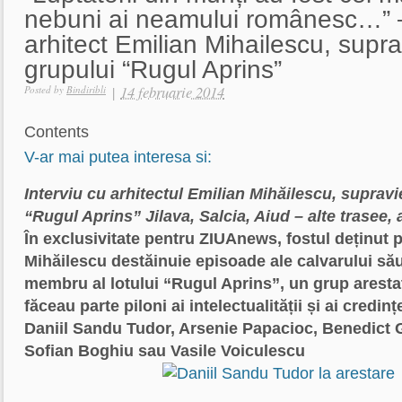
nebuni ai neamului românesc…” –
arhitect Emilian Mihailescu, suprav
grupului “Rugul Aprins”
|
14 februarie 2014
Posted by
Bindiribli
Contents
V-ar mai putea interesa si:
Interviu cu arhitectul Emilian Mihăilescu, supravie
“Rugul Aprins”
Jilava, Salcia, Aiud – alte trasee
În exclusivitate pentru ZIUAnews, fostul deținut p
Mihăilescu destăinuie episoade ale calvarului său 
membru al lotului “Rugul Aprins”, un grup arestat
făceau parte piloni ai intelectualității și ai credi
Daniil Sandu Tudor, Arsenie Papacioc, Benedict
Sofian Boghiu sau Vasile Voiculescu