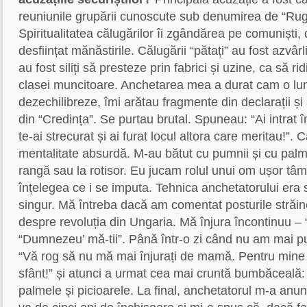
reuniunile grupării cunoscute sub denumirea de “Rug
Spiritualitatea călugărilor îi zgândărea pe comuniști,
desființat mănăstirile. Călugării “pătați” au fost azvârliți
au fost siliți să presteze prin fabrici și uzine, ca să rid
clasei muncitoare. Anchetarea mea a durat cam o lun
dezechilibreze, îmi arătau fragmente din declarații și
din “Credința”. Se purtau brutal. Spuneau: “Ai intrat î
te-ai strecurat și ai furat locul altora care meritau!”. 
mentalitate absurdă. M-au bătut cu pumnii și cu palm
rangă sau la rotisor. Eu jucam rolul unui om ușor tâm
înțelegea ce i se imputa. Tehnica anchetatorului era 
singur. Mă întreba dacă am comentat posturile străin
despre revoluția din Ungaria. Mă înjura încontinuu – “
“Dumnezeu’ mă-tii”. Până într-o zi când nu am mai pu
“Vă rog să nu mă mai înjurați de mamă. Pentru min
sfânt!” și atunci a urmat cea mai cruntă bumbăceală:
palmele și picioarele. La final, anchetatorul m-a anun