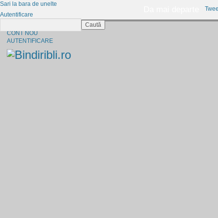
Sari la bara de unelte
Da mai departe
Twee
Autentificare
Caută
CINE SUNTEM?
CONT NOU
AUTENTIFICARE