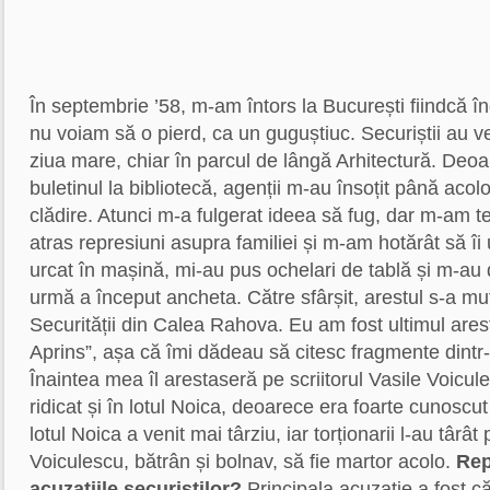
În septembrie ’58, m-am întors la București fiindcă î
nu voiam să o pierd, ca un guguștiuc. Securiștii au ve
ziua mare, chiar în parcul de lângă Arhitectură. Deo
buletinul la bibliotecă, agenții m-au însoțit până acolo
clădire. Atunci m-a fulgerat ideea să fug, dar m-am t
atras represiuni asupra familiei și m-am hotărât să îi 
urcat în mașină, mi-au pus ochelari de tablă și m-au
urmă a început ancheta. Către sfârșit, arestul s-a mut
Securității din Calea Rahova. Eu am fost ultimul arest
Aprins”, așa că îmi dădeau să citesc fragmente dintr-
Înaintea mea îl arestaseră pe scriitorul Vasile Voicules
ridicat și în lotul Noica, deoarece era foarte cunoscu
lotul Noica a venit mai târziu, iar torționarii l-au târâ
Voiculescu, bătrân și bolnav, să fie martor acolo.
Rep
acuzațiile securiștilor?
Principala acuzație a fost că