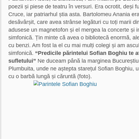
poezii și piese de teatru în versuri. Era ocrotit, deși f
Cruce, iar patriarhul știa asta. Bartolomeu Anania 
desăvârșit, care avea strânse legături cu toți marii dir
adusese un magnetofon și el mergea la concerte și 
simfonică. Țin minte că avea o bibliotecă enormă, ale 
cu benzi. Am fost la el cu mai mulți colegi și am ascu
simfonică.
“Predicile părintelui Sofian Boghiu te 
sufletului”
Ne duceam până la marginea Bucureștiulu
Plumbuita, unde ne aștepta starețul Sofian Boghiu, u
cu o barbă lungă și căruntă (foto).