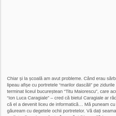
Chiar și la școală am avut probleme. Când erau sărbă
lipeau afișe cu portretele “marilor dascăli” pe zidurile
terminat liceul bucureștean “Titu Maiorescu”, care 
“Ion Luca Caragiale” – cred că bietul Caragiale ar râ
că el a devenit liceu de informatică… Mă puneam cu s
găuream cu degetele ochii portretelor. Vă dați seama