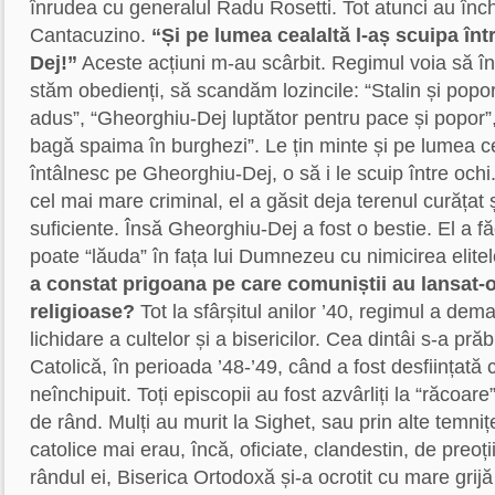
înrudea cu generalul Radu Rosetti. Tot atunci au înch
Cantacuzino.
“Și pe lumea cealaltă l-aș scuipa în
Dej!”
Aceste acțiuni m-au scârbit. Regimul voia să î
stăm obedienți, să scandăm lozincile: “Stalin și popor
adus”, “Gheorghiu-Dej luptător pentru pace și popor”
bagă spaima în burghezi”. Le țin minte și pe lumea ce
întâlnesc pe Gheorghiu-Dej, o să i le scuip între och
cel mai mare criminal, el a găsit deja terenul curățat ș
suficiente. Însă Gheorghiu-Dej a fost o bestie. El a fă
poate “lăuda” în fața lui Dumnezeu cu nimicirea elite
a constat prigoana pe care comuniștii au lansat-o
religioase?
Tot la sfârșitul anilor ’40, regimul a dem
lichidare a cultelor și a bisericilor. Cea dintâi s-a pr
Catolică, în perioada ’48-’49, când a fost desființată 
neînchipuit. Toți episcopii au fost azvârliți la “răcoar
de rând. Mulți au murit la Sighet, sau prin alte temniț
catolice mai erau, încă, oficiate, clandestin, de preoți
rândul ei, Biserica Ortodoxă și-a ocrotit cu mare grij