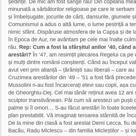
ședințe. De mic am fost sânge rău! Din copilăria mea
minunată a sărbătorilor religioase pe care le serbam î
și îmbelșugate, jocurile de cărți, dansurile, glumele și 
Comunismul a adus o altă lume, o lume pestriță a ter
nimic sfânt. Dispăruse atmosfera de la Capșa și de l
în Epoca de Aur, ne avântam pe cele mai înalte culmi
rău.
Rep: Cum a fost la sfârșitul anilor ’40, când 
arestări?
În ’47, am resimțit plecarea Regelui ca pe o
și mulți dintre românii conștienți. Când au început val
avut veri prin alianță – țărăniști sau liberali – care au 
Cruzimea arestărilor din ’49 – ’51 a fost fără precedent.
Mussolini n-au fost încarcerați elevi sau copii, așa c
de Gheorghiu-Dej. Cel mai tânăr reținut avea 12 ani ș
sculptor transilvănean. Păi cum să arestezi un puști d
palme și îl omori… S-au făcut arestări în toate liceele
plan prestabilit. Vă imaginați teroarea stârnită de în
De la mine din clasă a fost arestat Demi Lecca, fiu 
Bacău, Radu Miclescu – din familia Micleștilor – și I