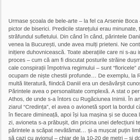
Urmase școala de bele-arte – la fel ca Arsenie Boca –
pictor de biserici. Predicile starețului erau minunate,
străfundul sufletului. Din când în când, părintele Dan
venea la București, unde avea mulți prieteni. Ne cont
inițiere duhovnicească. Toate aberațiile care ni s-au 
proces – cum că am fi discutat posturile străine duș
cale conspirații împotriva regimului – sunt “floricele” 
ocupam de niște chestii profunde… De exemplu, la R
multă literatură, fiindcă Daniil era un desăvârșit cunos
Părintele avea o personalitate complexă. A stat o pe
Athos, de unde s-a întors cu Rugăciunea Inimii. În an
ziarul “Credința”, el avea o avionetă sport la bordul c
în fiecare dimineață, apoi își lua mașina și se ducea l
zi, avioneta s-a prăbușit, din pricina unei defecțiuni t
părintele a scăpat nevătămat… și-a mușcat puțin lim
să cazi cu avionul – chiar de la 10-20 de metri – și do