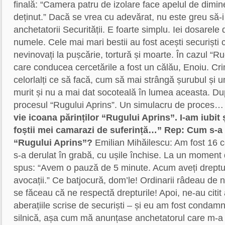
finală: “Camera patru de izolare face apelul de dimin
deținut.” Dacă se vrea cu adevărat, nu este greu să-i
anchetatorii Securității. E foarte simplu. Iei dosarele d
numele. Cele mai mari bestii au fost acești securiști
nevinovați la pușcărie, tortură și moarte. În cazul “Ru
care conducea cercetările a fost un călău, Enoiu. Cr
celorlalți ce să facă, cum să mai strângă șurubul și u
murit și nu a mai dat socoteală în lumea aceasta. D
procesul “Rugului Aprins”. Un simulacru de proces
vie icoana părinților “Rugului Aprins”. I-am iubit ș
foștii mei camarazi de suferință…”
Rep: Cum s-a 
“Rugului Aprins”?
Emilian Mihăilescu: Am fost 16 c
s-a derulat în grabă, cu ușile închise. La un moment 
spus: “Avem o pauză de 5 minute. Acum aveți dreptul
avocații.” Ce batjocură, dom’le! Ordinarii râdeau de 
se făceau că ne respectă drepturile! Apoi, ne-au citit 
aberațiile scrise de securiști – și eu am fost condam
silnică, așa cum mă anunțase anchetatorul care m-a ca