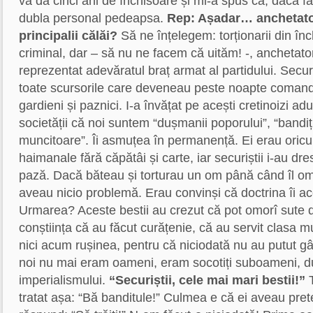
va da cinci ani de închisoare și mi-a spus că, dacă f
dubla personal pedeapsa.
Rep: Așadar… anchetatori
principalii călăi?
Să ne înțelegem: torționarii din înch
criminal, dar – să nu ne facem că uităm! -, anchetatori
reprezentat adevăratul braț armat al partidului. Secur
toate scursorile care deveneau peste noapte comanda
gardieni și paznici. I-a învățat pe acești cretinoizi ad
societății că noi suntem “dușmanii poporului”, “bandiți”
muncitoare”. Îi asmuțea în permanență. Ei erau oric
haimanale fără căpătâi și carte, iar securiștii i-au dre
pază. Dacă băteau și torturau un om până când îl omo
aveau nicio problemă. Erau convinși că doctrina îi a
Urmarea? Aceste bestii au crezut că pot omorî sute
conștiința că au făcut curățenie, că au servit clasa m
nici acum rușinea, pentru că niciodată nu au putut gând
noi nu mai eram oameni, eram socotiți suboameni, du
imperialismului.
“Securiștii, cele mai mari bestii!”
T
tratat așa: “Bă banditule!” Culmea e că ei aveau pret