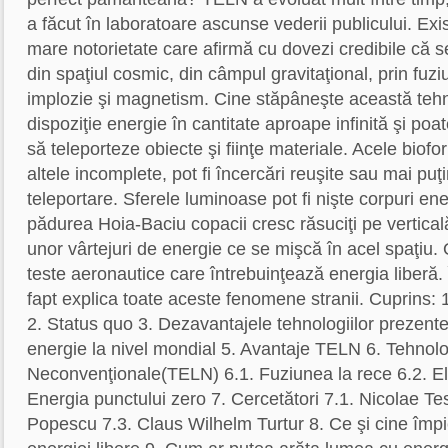
a făcut în laboratoare ascunse vederii publicului. Exi
mare notorietate care afirmă cu dovezi credibile că 
din spaţiul cosmic, din câmpul gravitaţional, prin fuzi
implozie şi magnetism. Cine stăpâneşte această tehn
dispoziţie energie în cantitate aproape infinită şi poa
să teleporteze obiecte şi fiinţe materiale. Acele bio
altele incomplete, pot fi încercări reuşite sau mai puţ
teleportare. Sferele luminoase pot fi nişte corpuri ene
pădurea Hoia-Baciu copacii cresc răsuciţi pe verticală
unor vârtejuri de energie ce se mişcă în acel spaţiu. O
teste aeronautice care întrebuinţează energia liberă.
fapt explica toate aceste fenomene stranii. Cuprins: 1. 
2. Status quo 3. Dezavantajele tehnologiilor prezen
energie la nivel mondial 5. Avantaje TELN 6. Tehnolo
Neconvenţionale(TELN) 6.1. Fuziunea la rece 6.2. Ele
Energia punctului zero 7. Cercetători 7.1. Nicolae Tes
Popescu 7.3. Claus Wilhelm Turtur 8. Ce şi cine împ