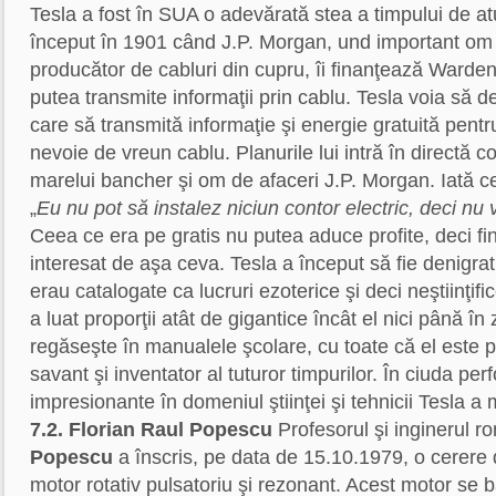
Tesla a fost în SUA o adevărată stea a timpului de at
început în 1901 când J.P. Morgan, und important om 
producător de cabluri din cupru, îi finanţează Warde
putea transmite informaţii prin cablu. Tesla voia să d
care să transmită informaţie şi energie gratuită pentr
nevoie de vreun cablu. Planurile lui intră în directă c
marelui bancher şi om de afaceri J.P. Morgan. Iată c
„
Eu nu pot să instalez niciun contor electric, deci nu 
Ceea ce era pe gratis nu putea aduce profite, deci fi
interesat de aşa ceva. Tesla a început să fie denigrat, 
erau catalogate ca lucruri ezoterice şi deci neştiinţif
a luat proporţii atât de gigantice încât el nici până în
regăseşte în manualele şcolare, cu toate că el este 
savant şi inventator al tuturor timpurilor. În ciuda pe
impresionante în domeniul ştiinţei şi tehnicii Tesla a m
7.2. Florian Raul Popescu
Profesorul şi inginerul 
Popescu
a înscris, pe data de 15.10.1979, o cerere
motor rotativ pulsatoriu şi rezonant. Acest motor se 