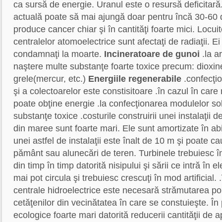
ca sursă de energie. Uranul este o resursă deficitară
actuală poate să mai ajungă doar pentru încă 30-60 de
produce cancer chiar şi în cantităţi foarte mici. Locuit
centralelor atomoelectrice sunt afectaţi de radiaţii. Ei
condamnaţi la moarte.
Incineratoare de gunoi
.la a
naştere multe substanţe foarte toxice precum: dioxin
grele(mercur, etc.)
Energiile regenerabile
.confecţi
şi a colectoarelor este constisitoare .în cazul în car
poate obţine energie .la confecţionarea modulelor so
substanţe toxice .costurile construirii unei instalaţii 
din maree sunt foarte mari. Ele sunt amortizate în abi
unei astfel de instalaţii este înalt de 10 m şi poate 
pământ sau alunecări de teren. Turbinele trebuiesc în
din timp în timp datorită nisipului şi sării ce intră în e
mai pot circula şi trebuiesc crescuţi în mod artificial. 
centrale hidroelectrice este necesară strămutarea pop
cetăţenilor din vecinătatea în care se constuieşte. În
ecologice foarte mari datorită reducerii cantităţii de