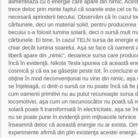
alimentează cu o energie care apare din nimic. Acest
trece deloc prin minte faptul că soarele este cel ce f
necesară aprinderii becului. Observăm că în cazul loc
cărbunele, deci un material solid, pentru producerea 
becului s-a folosit lumina solară, deci o sursă mult m
cărbunele. Ei bine, în cazul TELN sursa de energie e
chiar decât lumina soarelui. Aşa se face că oamenii 
liberă apare din „nimic”, deoarece sursa care produ
încă în evidenţă. Nikola Tesla spunea că această ener
cosmică şi că ea se găseşte peste tot. În concluzie e
obţine în mod neconvenţional nu vine din nimic, aşa
se înţeleagă, ci dintr-o sursă ce nu poate încă să fie
cum oamenii primitivi nu au putut recunoaşte sursa 
locomotivei, aşa cum un necunoscător nu poată să r
solară poate fi transformată în electricitate, aşa se
nu se poate pune în evidenţă prin mijloacele tehnice 
înseamnă deloc că această energie nu ar exista. Dim
experimente afirmă din plin existenţa acestei energii