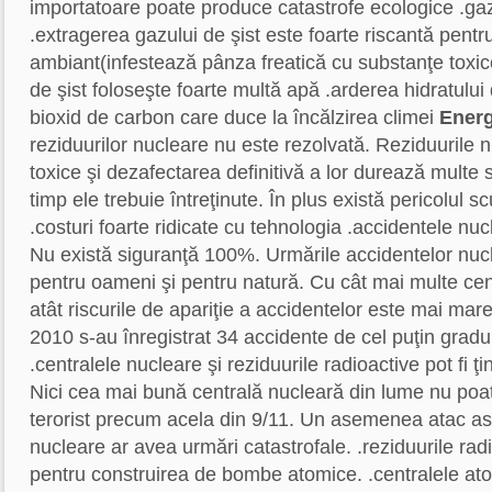
importatoare poate produce catastrofe ecologice .ga
.extragerea gazului de şist este foarte riscantă pentr
ambiant(infestează pânza freatică cu substanţe toxic
de şist foloseşte foarte multă apă .arderea hidratul
bioxid de carbon care duce la încălzirea climei
Energ
reziduurilor nucleare nu este rezolvată. Reziduurile n
toxice şi dezafectarea definitivă a lor durează multe 
timp ele trebuie întreţinute. În plus există pericolul sc
.costuri foarte ridicate cu tehnologia .accidentele nuc
Nu există siguranţă 100%. Urmările accidentelor nuc
pentru oameni şi pentru natură. Cu cât mai multe cen
atât riscurile de apariţie a accidentelor este mai mar
2010 s-au înregistrat 34 accidente de cel puţin grad
.centralele nucleare şi reziduurile radioactive pot fi ţin
Nici cea mai bună centrală nucleară din lume nu poat
terorist precum acela din 9/11. Un asemenea atac as
nucleare ar avea urmări catastrofale. .reziduurile radio
pentru construirea de bombe atomice. .centralele at