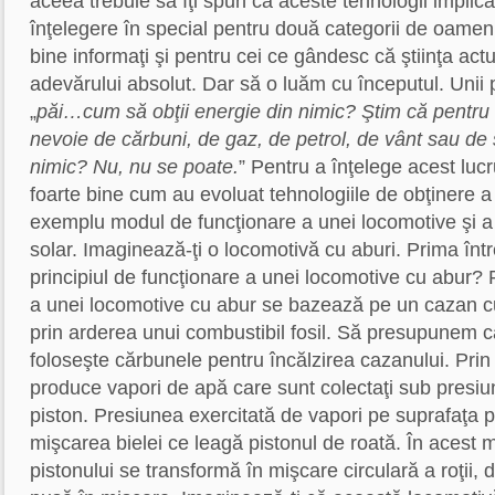
aceea trebuie să îţi spun că aceste tehnologii impli
înţelegere în special pentru două categorii de oameni
bine informaţi şi pentru cei ce gândesc că ştiinţa act
adevărului absolut. Dar să o luăm cu începutul. Unii
„
păi…cum să obţii energie din nimic? Ştim că pentru 
nevoie de cărbuni, de gaz, de petrol, de vânt sau de
nimic? Nu, nu se poate.
” Pentru a înţelege acest lu
foarte bine cum au evoluat tehnologiile de obţinere a 
exemplu modul de funcţionare a unei locomotive şi a 
solar. Imaginează-ţi o locomotivă cu aburi. Prima înt
principiul de funcţionare a unei locomotive cu abur? P
a unei locomotive cu abur se bazează pe un cazan cu
prin arderea unui combustibil fosil. Să presupunem 
foloseşte cărbunele pentru încălzirea cazanului. Prin
produce vapori de apă care sunt colectaţi sub presiune
piston. Presiunea exercitată de vapori pe suprafaţa 
mişcarea bielei ce leagă pistonul de roată. În acest 
pistonului se transformă în mişcare circulară a roţii, 