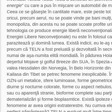
energie
” cu care a pus în mişcare un automobil de m
Ceea ce se găseşte în cantitate mare, este peste tot ş
oricui, precum aerul, nu se poate vinde pe bani mulţi
monopoliza, din acesta nu se poate scoate profite uri
tehnologia ce produce energie liberă neconvenţiona
Energiei Libere Neconveţionale) nu este în folosul ca
parazitează şi domină lumea. Există indicii, eu le-aş
precum că TELN a fost preluată şi dezvoltată în secret
numai de aşa-numita elită mondială. În pădurea Hoi
deşertul Mojave şi golful Breeze din SUA, în Spezia-A
valea Hessdalen din Norvegia, în Belo Horizonte din 
Kailasa din Tibet se petrec fenomene inexplicabile. 
OZN-uri metalice, sfere luminoase, forme geometrice
diurne şi nocturne colorate, forme cu aspect nebulo
sau cu aparenţă stranie, bioforme complete sau parţia
dematerializări şi forme bioplasmtice. Există ipoteze
fenomene ar avea origini extraterestre. Nu cumva ele
perfect pământeană? TELN a evoluat mult între timp,