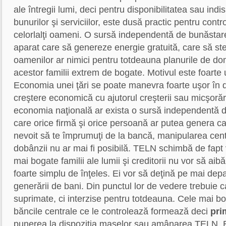
ale întregii lumi, deci pentru disponibilitatea sau indis
bunurilor şi serviciilor, este dusă practic pentru contro
celorlalţi oameni. O sursă independentă de bunăstar
aparat care să genereze energie gratuită, care să stea
oamenilor ar nimici pentru totdeauna planurile de dom
acestor familii extrem de bogate. Motivul este foarte 
Economia unei ţări se poate manevra foarte uşor în d
creştere economică cu ajutorul creşterii sau micşorăr
economia naţională ar exista o sursă independentă d
care orice firmă şi orice persoană ar putea genera capi
nevoit să te împrumuţi de la bancă, manipularea cent
dobânzii nu ar mai fi posibilă. TELN schimbă de fapt 
mai bogate familii ale lumii şi creditorii nu vor să ai
foarte simplu de înţeles. Ei vor să deţină pe mai de
generării de bani. Din punctul lor de vedere trebuie
suprimate, ci interzise pentru totdeauna. Cele mai boga
băncile centrale ce le controlează formează deci
pri
punerea la dispoziţia maselor sau amânarea TELN. E