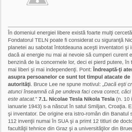
În domeniul energiei libere există foarte mulţi cercetăt
Fondatorul TELN poate fi considerat cu siguranţă Nic
planetei au sabotat întotdeauna aceşti inventatori şi in
dacă ai energie nu mai ai nevoie să cumperi curent el
benzină de la concernele lor, deci ei pierd putere, în
mai liberi şi mai independenţi. Pont:
Îndreaptă-ţi at
asupra persoanelor ce sunt tot timpul atacate de
autorităţi
. Bruce Lee ne spune motivul: „
Dacă eşti cr
atunci înseamnă că pe undeva faci ceva corect, căc
este atacat.
”
7.1. Nicolae Tesla
Nikola Tesla
(n. 10 
ianuarie 1943) s-a născut în satul Smiljan, Croaţia. 
şi inventator. De origine era istro-român din Banatul 
112 invenţii numai în SUA şi a primt 12 titluri de doc
facultăţii tehnice din Graz şi a universităţilor din Bru