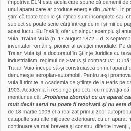
împotriva ELN este acela care spune că oamenii de ş
unui aparat care ar produce energie din „
nimic
”. În p
ştim că toate teoriile ştiinţifice sunt incomplete sau c
subiect se poate scrie cărţi întregi de mii şi mii de 
acest lucru. Eu însă îţi ofer un singur exemplu şi anu
Vuia.
Traian Vuia
(n. 17 august 1872 – d. 3 septembr
inventator român şi pionier al aviaţiei mondiale. Pe 
Traian Vuia îşi ia doctoratul în Ştiinţe Juridice cu teza
industrialism, regimul de Status şi contractus”. După 
Traian Vuia începe să-şi construiască primul aparat de
denumeşte aeroplan-automobil. Pentru a-şi promova 
Vuia îl trimite la Academia de Ştiinţe de la Paris pe 
1903. Academia îi respinge proiectul cu motivaţia că a
mențiunea că: „
Problema zborului cu un aparat ca
mult decât aerul nu poate fi rezolvată şi nu este 
de 18 martie 1906 el a realizat primul zbor autopropu
catapulte sau alte mijloace exterioare, cu un aparat 
continuare va mai breveta şi construi diferite invenţi