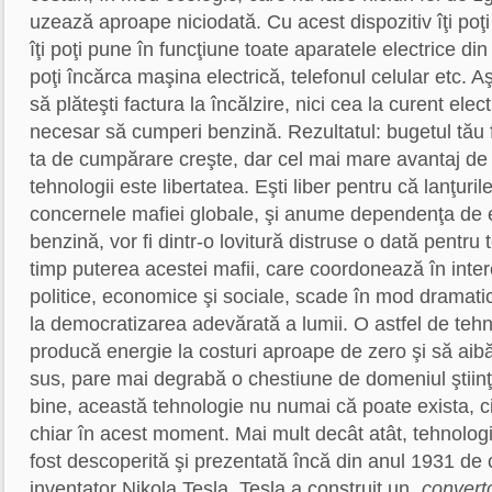
uzează aproape niciodată. Cu acest dispozitiv îţi poţi 
îţi poţi pune în funcţiune toate aparatele electrice din 
poţi încărca maşina electrică, telefonul celular etc. 
să plăteşti factura la încălzire, nici cea la curent elect
necesar să cumperi benzină. Rezultatul: bugetul tău f
ta de cumpărare creşte, dar cel mai mare avantaj de
tehnologii este libertatea. Eşti liber pentru că lanţuri
concernele mafiei globale, şi anume dependenţa de e
benzină, vor fi dintr-o lovitură distruse o dată pentru
timp puterea acestei mafii, care coordonează în inte
politice, economice şi sociale, scade în mod dramati
la democratizarea adevărată a lumii. O astfel de tehn
producă energie la costuri aproape de zero şi să aibă
sus, pare mai degrabă o chestiune de domeniul ştiinţif
bine, această tehnologie nu numai că poate exista, c
chiar în acest moment. Mai mult decât atât, tehnolog
fost descoperită şi prezentată încă din anul 1931 de 
inventator Nikola Tesla. Tesla a construit un „
converto