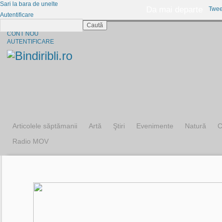
Sari la bara de unelte
Da mai departe
Twee
Autentificare
Caută
CINE SUNTEM?
CONT NOU
AUTENTIFICARE
Articolele săptămanii
Artă
Ştiri
Evenimente
Natură
C
Radio MOV