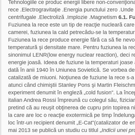
Tehnologiile ce produc energii libere non-convenţiona
rece .Electrogravitaţie .Energia punctului zero .Unde
centrifugale .Electroliză .Implozie .Magnetism
6.1. F
Fuziunea la rece este un tip de reacţie nucleară care
camerei, fuziunea la cald petrecâdu-se la temperatur
Fuziunea la rece produce energie fără ca să fie nev
temperatură şi densitate mare. Pentru fuziunea la re
sinonimul LENR(low energy nuclear reaction), deci r
energie joasă. Ideea de fuziune la temperaturi joase 
dată în anii 1940 în Uniunea Sovietică. Se vorbea d
catalizată de miuoni. Noţiunea de fuziune la rece s-
atunci când chimiştii Stanley Pons şi Martin Fleisch
experiment denumit în engleză „cold fusion”. La încep
italian Andrea Rossi împreună cu colegul său, fizicia
pretind că au reuşit obţinerea de cupru prin topirea ni
la care are loc o reacţie exotermică pe timp îndelung
loc într-un recipient denumit „E-Cat”(catalizator de e
mai 2013 se publică un studiu cu titlul „
Indicii unei pr