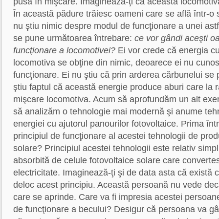
pusă în mişcare. Imaginează-ţi că această locomotivă
În această pădure trăiesc oameni care se află într-o s
nu ştiu nimic despre modul de funcţionare a unei astf
se pune următoarea întrebare:
ce vor gândi aceşti 
funcţionare a locomotivei?
Ei vor crede că energia c
locomotiva se obţine din nimic, deoarece ei nu cun
funcţionare. Ei nu ştiu că prin arderea cărbunelui se
ştiu faptul că această energie produce aburi care la r
mişcare locomotiva. Acum să aprofundăm un alt exe
să analizăm o tehnologie mai modernă şi anume tehn
energiei cu ajutorul panourilor fotovoltaice. Prima în
principiul de funcţionare al acestei tehnologii de pro
solare? Principiul acestei tehnologii este relativ sim
absorbită de celule fotovoltaice solare care converte
electricitate. Imaginează-ţi şi de data asta că există
deloc acest principiu. Această persoană nu vede decâ
care se aprinde. Care va fi impresia acestei persoan
de funcţionare a becului? Desigur că persoana va gâ