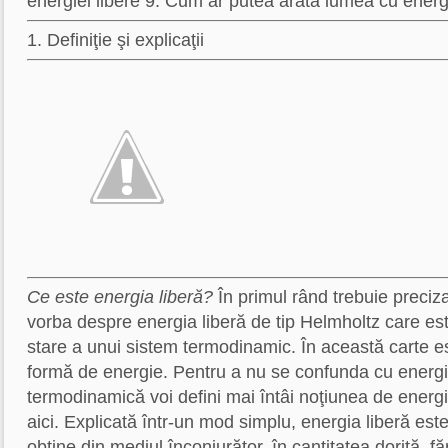
energiei libere 9. Cum ar putea arăta lumea cu energ
1. Definiţie şi explicaţii
Ce este energia liberă?
În primul rând trebuie preciza
vorba despre energia liberă de tip Helmholtz care est
stare a unui sistem termodinamic. În această carte e
formă de energie. Pentru a nu se confunda cu energia
termodinamică voi defini mai întâi noţiunea de energie
aici. Explicată într-un mod simplu, energia liberă es
obţine din mediul înconjurător, în cantitatea dorită, fă