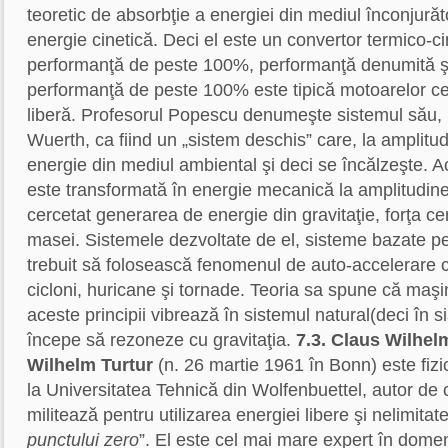
teoretic de absorbţie a energiei din mediul înconjurăto
energie cinetică. Deci el este un convertor termico-cin
performanţă de peste 100%, performanţă denumită şi
performanţă de peste 100% este tipică motoarelor ce
liberă. Profesorul Popescu denumeşte sistemul său, la
Wuerth, ca fiind un „sistem deschis” care, la amplit
energie din mediul ambiental şi deci se încălzeşte. 
este transformată în energie mecanică la amplitudin
cercetat generarea de energie din gravitaţie, forţa cen
masei. Sistemele dezvoltate de el, sisteme bazate pe 
trebuit să folosească fenomenul de auto-accelerare 
cicloni, huricane şi tornade. Teoria sa spune că maşi
aceste principii vibrează în sistemul natural(deci în s
începe să rezoneze cu gravitaţia.
7.3. Claus Wilhel
Wilhelm Turtur
(n. 26 martie 1961 în Bonn) este fiz
la Universitatea Tehnică din Wolfenbuettel, autor de c
militează pentru utilizarea energiei libere şi nelimitat
punctului zero
”. El este cel mai mare expert în domen