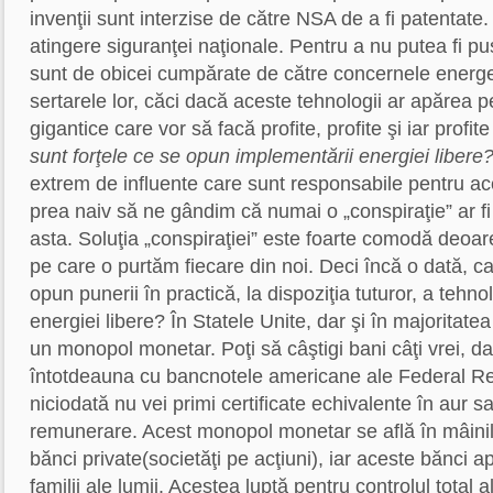
invenţii sunt interzise de către NSA de a fi patentate.
atingere siguranţei naţionale. Pentru a nu putea fi pu
sunt de obicei cumpărate de către concernele energe
sertarele lor, căci dacă aceste tehnologii ar apărea p
gigantice care vor să facă profite, profite şi iar profit
sunt forţele ce se opun implementării energiei libere
extrem de influente care sunt responsabile pentru ace
prea naiv să ne gândim că numai o „conspiraţie” ar f
asta. Soluţia „conspiraţiei” este foarte comodă deoa
pe care o purtăm fiecare din noi. Deci încă o dată, ca
opun punerii în practică, la dispoziţia tuturor, a tehno
energiei libere? În Statele Unite, dar şi în majoritatea
un monopol monetar. Poţi să câştigi bani câţi vrei, dar 
întotdeauna cu bancnotele americane ale Federal R
niciodată nu vei primi certificate echivalente în aur s
remunerare. Acest monopol monetar se află în mâini
bănci private(societăţi pe acţiuni), iar aceste bănci a
familii ale lumii. Acestea luptă pentru controlul total a