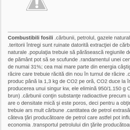
Combustibili fosili
.cărbunii, petrolul, gazele natura
.teritorii întregi sunt ruinate datorită extracţiei de căr
naturale .populaţia trebuie să părăsească regiunile de
de pământ pot să se scufunde .randamentul unei cen
de numai 31%; cea mai mare parte din energia câşti
răcire care trebuie răcită din nou în turnul de răcire 
produc până la 1,3 kg de CO2 pe oră, CO2 duce la în
producerea unui singur kw, ele elimină 950/1.150 g
brun) .cărbunii conţin substanţe radioactive precum u
are o densitate mică şi este poros, deci pentru a obţi
trebuie ars mult cărbune .cantitatea de petrol extrasă
câteva ţări producătoare de petrol care astfel pot influ
economia .transportul petrolului din ţările producătoar