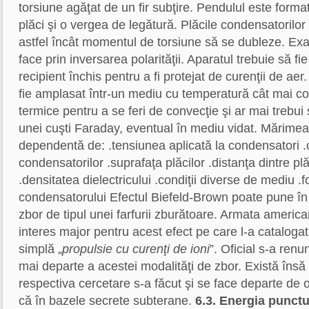
torsiune agăţat de un fir subţire. Pendulul este forma
plăci şi o vergea de legătură. Plăcile condensatorilor 
astfel încât momentul de torsiune să se dubleze. Ex
face prin inversarea polarităţii. Aparatul trebuie să fi
recipient închis pentru a fi protejat de curenţii de aer
fie amplasat într-un mediu cu temperatură cât mai cons
termice pentru a se feri de convecţie şi ar mai trebui s
unei cuşti Faraday, eventual în mediu vidat. Mărimea 
dependentă de: .tensiunea aplicată la condensatori .
condensatorilor .suprafaţa plăcilor .distanţa dintre plăc
.densitatea dielectricului .condiţii diverse de mediu 
condensatorului Efectul Biefeld-Brown poate pune în
zbor de tipul unei farfurii zburătoare. Armata americ
interes major pentru acest efect pe care l-a catalogat 
simplă „
propulsie cu curenţi de ioni
”. Oficial s-a renu
mai departe a acestei modalităţi de zbor. Există însă
respectiva cercetare s-a făcut şi se face departe de o
că în bazele secrete subterane.
6.3. Energia punctu