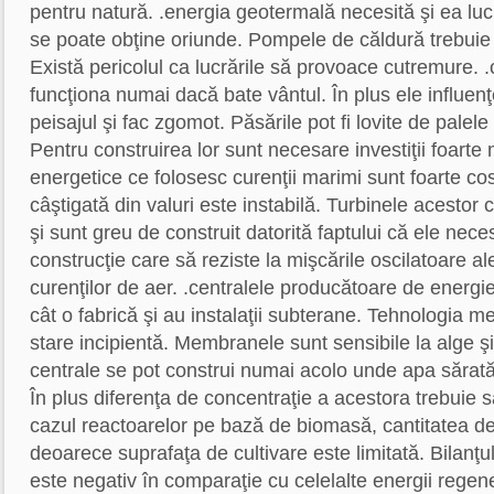
pentru natură. .energia geotermală necesită şi ea lucr
se poate obţine oriunde. Pompele de căldură trebuie
Există pericolul ca lucrările să provoace cutremure. .
funcţiona numai dacă bate vântul. În plus ele influe
peisajul şi fac zgomot. Păsările pot fi lovite de palele
Pentru construirea lor sunt necesare investiţii foarte 
energetice ce folosesc curenţii marimi sunt foarte cos
câştigată din valuri este instabilă. Turbinele acestor
şi sunt greu de construit datorită faptului că ele nece
construcţie care să reziste la mişcările oscilatoare ale
curenţilor de aer. .centralele producătoare de energi
cât o fabrică şi au instalaţii subterane. Tehnologia 
stare incipientă. Membranele sunt sensibile la alge 
centrale se pot construi numai acolo unde apa sărată
În plus diferenţa de concentraţie a acestora trebuie să
cazul reactoarelor pe bază de biomasă, cantitatea de
deoarece suprafaţa de cultivare este limitată. Bilanţu
este negativ în comparaţie cu celelalte energii regene