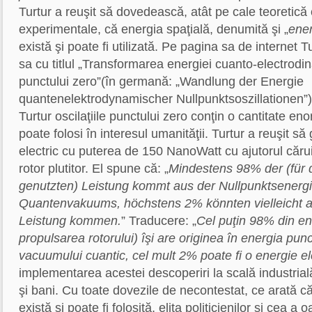
Turtur a reuşit să dovedească, atât pe cale teoretică 
experimentale, că energia spaţială, denumită şi „
ener
există şi poate fi utilizată. Pe pagina sa de internet T
sa cu titlul „Transformarea energiei cuanto-electrodin
punctului zero”(în germană: „Wandlung der Energie
quantenelektrodynamischer Nullpunktsoszillationen”).
Turtur oscilaţiile punctului zero conţin o cantitate e
poate folosi în interesul umanităţii. Turtur a reuşit s
electric cu puterea de 150 NanoWatt cu ajutorul căru
rotor plutitor. El spune că: „
Mindestens 98% der (für 
genutzten) Leistung kommt aus der Nullpunktsenerg
Quantenvakuums, höchstens 2% könnten vielleicht au
Leistung kommen.
” Traducere: „
Cel puţin 98% din en
propulsarea rotorului) îşi are originea în energia punc
vacuumului cuantic, cel mult 2% poate fi o energie el
implementarea acestei descoperiri la scală industrial
şi bani. Cu toate dovezile de necontestat, ce arată c
există şi poate fi folosită, elita politicienilor şi cea a