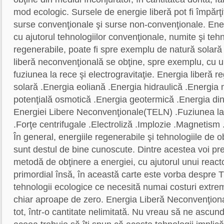
mod ecologic. Sursele de energie liberă pot fi împărţi
surse convenţionale şi surse non-convenţionale. Ener
cu ajutorul tehnologiilor convenţionale, numite şi tehn
regenerabile, poate fi spre exemplu de natură solară
liberă neconvenţională se obţine, spre exemplu, cu u
fuziunea la rece şi electrogravitaţie. Energia liberă 
solară .Energia eoliană .Energia hidraulică .Energia
potenţială osmotică .Energia geotermică .Energia di
Energiei Libere Neconvenţionale(TELN) .Fuziunea la r
.Forţe centrifugale .Electroliză .Implozie .Magnetism
În general, energiile regenerabile şi tehnologiile de 
sunt destul de bine cunoscute. Dintre acestea voi p
metodă de obţinere a energiei, cu ajutorul unui react
primordial însă, în această carte este vorba despre
tehnologii ecologice ce necesită numai costuri extrem
chiar aproape de zero. Energia Liberă Neconvenţion
tot, într-o cantitate nelimitată. Nu vreau să ne asc