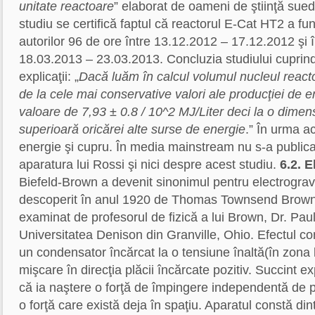
unitate reactoare
” elaborat de oameni de ştiinţă suedez
studiu se certifică faptul că reactorul E-Cat HT2 a fu
autorilor 96 de ore între 13.12.2012 – 17.12.2012 şi 
18.03.2013 – 23.03.2013. Concluzia studiului cuprin
explicaţii: „
Dacă luăm în calcul volumul nucleul react
de la cele mai conservative valori ale producţiei de 
valoare de 7,93 ± 0.8 / 10^2 MJ/Liter deci la o dimen
superioară oricărei alte surse de energie
.” În urma a
energie şi cupru. În media mainstream nu s-a public
aparatura lui Rossi şi nici despre acest studiu.
6.2. E
Biefeld-Brown a devenit sinonimul pentru electrogravit
descoperit în anul 1920 de Thomas Townsend Brown, 
examinat de profesorul de fizică a lui Brown, Dr. Paul
Universitatea Denison din Granville, Ohio. Efectul co
un condensator încărcat la o tensiune înaltă(în zona
mişcare în direcţia plăcii încărcate pozitiv. Succint 
că ia naştere o forţă de împingere independentă de p
o forţă care există deja în spaţiu. Aparatul constă di