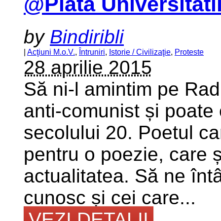
@Piata Universitatii
by
Bindiribli
|
Acţiuni M.o.V.
,
Întruniri
,
Istorie / Civilizaţie
,
Proteste
28 aprilie 2015
Să ni-l amintim pe Rad
anti-comunist și poate
secolului 20. Poetul c
pentru o poezie, care ș
actualitatea. Să ne întâl
cunosc și cei care...
VEZI DETALII