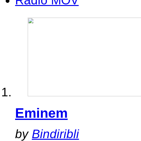
Radio MOV
Eminem
by
Bindiribli