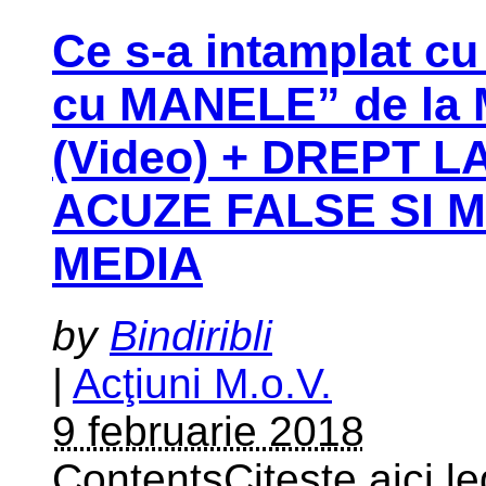
Ce s-a intamplat c
cu MANELE” de la 
(Video) + DREPT 
ACUZE FALSE SI 
MEDIA
by
Bindiribli
|
Acţiuni M.o.V.
9 februarie 2018
ContentsCiteste aici le