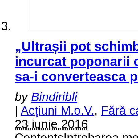
„Ultrașii pot schi
incurcat poponarii 
sa-i converteasca p
by
Bindiribli
|
Acţiuni M.o.V.
,
Fără c
23 iunie 2016
ContentsIntrebarea m