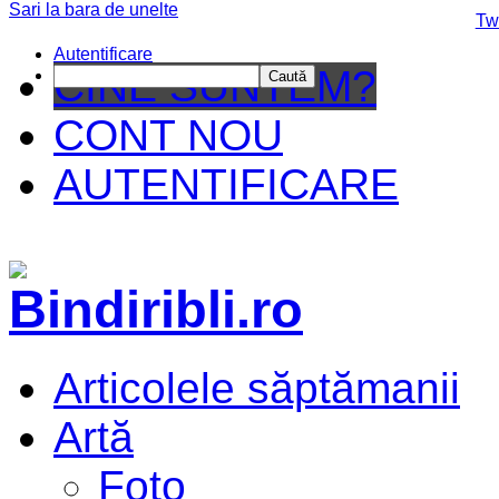
Sari la bara de unelte
Da mai departe
Tw
Autentificare
CINE SUNTEM?
Caută
CONT NOU
AUTENTIFICARE
Articolele săptămanii
Artă
Foto