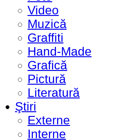
Video
Muzică
Graffiti
Hand-Made
Grafică
Pictură
Literatură
Ştiri
Externe
Interne