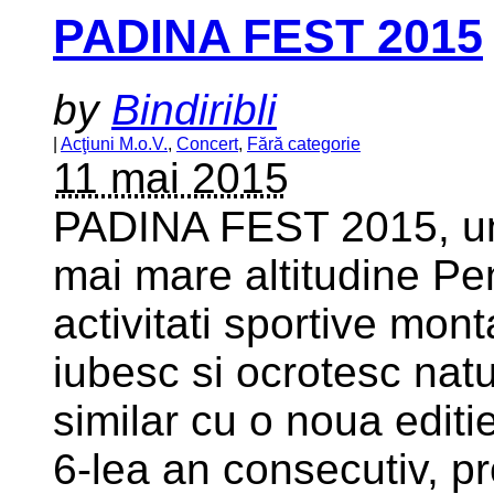
PADINA FEST 2015
by
Bindiribli
|
Acţiuni M.o.V.
,
Concert
,
Fără categorie
11 mai 2015
PADINA FEST 2015, un 
mai mare altitudine Pen
activitati sportive mont
iubesc si ocrotesc natura
similar cu o noua edit
6-lea an consecutiv, p