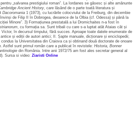
n, pentru „salvarea prestigiului roman”. La Iordanes se găsesc și alte amănunte
ambridge
Ancient History
, care lăsând de o parte toată literatura și
ât
Dacoromania
1 (1973), cu lucrările colocviului de la Freiburg, din decembie
 învinși de Filip II în Dobrogea, deoarece de la Olbia (cf. Odessa) și până la
iției Minore”. 3) Formațiunea prestatală a lui Dromichaites n-a fost în
strianorum
, cu formația sa. Sunt tribali cu care s-a luptat atât Ataias cât și
us Victor, în decursul timpului, fără succes. Aproape toate datele enumerate de
antice și ediții de autori antici; II. Șapte manuale, dicționare și enciclopedii;
am condus la Universitatea din Craiova ca și obtinand două doctorate de onoare
e. Astfel sunt primul român care a publicat în revistele:
Historia, Bonner
ntinologie
din România. Intre anii 1972/75 am fost ales secretar general al
). Sursa si video:
Ziaristi Online