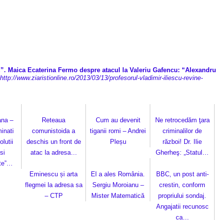
t!”. Maica Ecaterina Fermo despre atacul la Valeriu Gafencu: “Alexandru
http://www.ziaristionline.ro/2013/03/13/profesorul-vladimir-iliescu-revine-
ana –
Reteaua
Cum au devenit
Ne retrocedăm ţara
minati
comunistoida a
tiganii romi – Andrei
criminalilor de
lutii
deschis un front de
Pleșu
război! Dr. Ilie
si
atac la adresa…
Gherheş: „Statul…
ate”…
Eminescu și arta
El a ales România.
BBC, un post anti-
flegmei la adresa sa
Sergiu Moroianu –
crestin, conform
– CTP
Mister Matematică
propriului sondaj.
Angajatii recunosc
ca…