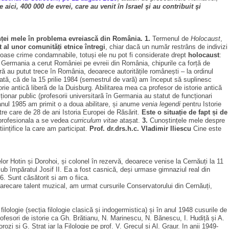
ici, 400 000 de evrei, care au venit în Israel şi au contribuit şi
tenței mele în problema evreiască din România.
1.
Termenul de
Holocaust
,
t al unor
comunități etnice întregi
, chiar dacă un număr restrâns de indivizi
ase crime condamnabile, totuși ele nu pot fi considerate drept
holocaust
:
d Germania a cerut României pe evreii din România, chipurile ca forță de
ă au putut trece în România, deoarece autoritățile românești – la ordinul
ată, că de la 15 prilie 1984 (semestrul de vară) am început să suplinesc
e antică liberă de la Duisburg. Abilitarea mea ca profesor de istorie antică
ionar public (profesorii universitară în Germania au statut de funcționari
nul 1985 am primit o a doua abilitare, și anume
venia legendi
pentru Istorie
ntre care de 28 de ani Istoria Europei de Răsărit.
Este o situație de fapt și de
profesionala a se vedea
curriculum vitae
atașat.
3.
Cunoștințele mele despre
ințifice la care am participat.
Prof. dr.drs.h.c.
Vladimir Iliescu
Cine este
elor Hotin și Dorohoi, și colonel în rezervă, deoarece venise la Cernăuți la 11
ub împăratul Josif II. Ea a fost casnică, deși urmase gimnaziul real din
. Sunt căsătorit si am o fiica.
arecare talent muzical, am urmat cursurile Conservatorului din Cernăuți,
 filologie (secția filologie clasică și indogermistica) și în anul 1948 cusurile de
rofesori de istorie ca Gh. Brătianu, N. Marinescu, N. Bănescu, I. Hudiță și A.
i și G. Strat iar la Filologie pe prof. V. Grecul si Al. Graur. In anii 1949-