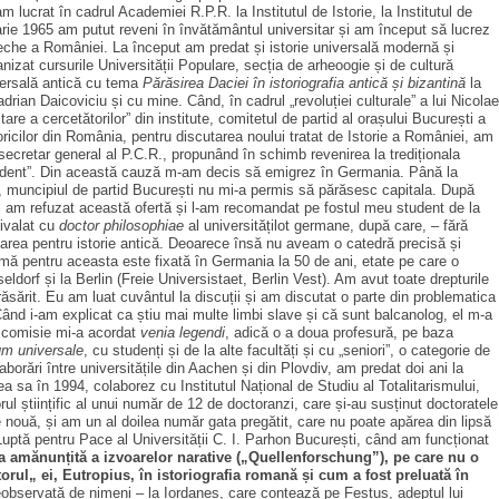
 lucrat în cadrul Academiei R.P.R. la Institutul de Istorie, la Institutul de
ruarie 1965 am putut reveni în învătământul universitar și am început să lucrez
 veche a României. La început am predat și istorie universală modernă și
zat cursurile Universității Populare, secția de arheoogie și de cultură
niversală antică cu tema
Părăsirea Daciei în istoriografia antică și bizantină
la
rian Daicoviciu și cu mine. Când, în cadrul „revoluției culturale” a lui Nicolae
re a cercetătorilor” din institute, comitetul de partid al orașului București a
oricilor din România, pentru discutarea noului tratat de Istorie a României, am
ecretar general al P.C.R., propunând în schimb revenirea la trediționala
disident”. Din această cauză m-am decis să emigrez în Germania. Până la
și, muncipiul de partid București nu mi-a permis să părăsesc capitala. După
ez, am refuzat această ofertă și l-am recomandat pe fostul meu student de la
hivalat cu
doctor philosophiae
al universitățilot germane, după care, – fără
litarea pentru istorie antică. Deoarece însă nu aveam o catedră precisă și
ă pentru aceasta este fixată în Germania la 50 de ani, etate pe care o
dorf și la Berlin (Freie Universistaet, Berlin Vest). Am avut toate drepturile
sărit. Eu am luat cuvântul la discuții și am discutat o parte din problematica
Când i-am explicat ca știu mai multe limbi slave și că sunt balcanolog, el m-a
O comisie mi-a acordat
venia legendi
, adică o a doua profesură, pe baza
um universale
, cu studenți și de la alte facultăți și cu „seniori”, o categorie de
laborări între universitățile din Aachen și din Plovdiv, am predat doi ani la
ea sa în 1994, colaborez cu Institutul Național de Studiu al Totalitarismului,
rul științific al unui număr de 12 de doctoranzi, care și-au susținut doctoratele
e nouă, și am un al doilea număr gata pregătit, care nu poate apărea din lipsă
Luptă pentru Pace al Universității C. I. Parhon București, când am funcționat
a amănunțită a izvoarelor narative („Quellenforschung”), pe care nu o
torul„ ei, Eutropius, în istoriografia romană și cum a fost preluată în
neobservată de nimeni – la Iordanes, care contează pe Festus, adeptul lui