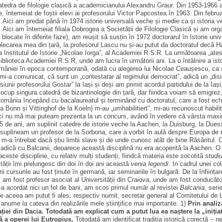
 catedra de filologie clasică a academicianului Alexandru Graur. Din 1953-1966 am
ene, întemeiat de foștii elevi ai profesorului Victor Papcostea în 1963. Din feb
e. Aici am predat până în 1974 istorie universală veche și medie ca și istoria
i am întemeiat filiala Dobrogea a Societății de Filologie Clasică și am organi
e, blocate în diferite faze), am reușit să susțin în 1972 doctorarul în Istorie u
plecarea mea din țară, la profesorul Lascu nu și-au putut da doctoratul decâ Had
Institutul de Istorie „Nicolae Iorga”, al Academiei R.S.R. La următoarea „atesta
Biblioteca Academiei R.S.R, unde am lucra în următorii ani. La o întâlnire a ist
României în epoca contemporană, odată cu alegerea lui Nicolae Ceaușescu, ca s
re mi-a comunicat, că sunt un „contestatar al regimului democrat”, adică un „
nii profesorului Gostar” la Iași și deși am primit acordul partidului de la Ia
să ocup singura catedră de bizantinologie din țară, dar fiindca voiam să emigr
 România începând cu bacalaureatul și terminând cu doctoratul, care a fost ec
e la Bonn și Vittinghof de la Koeln) m-au „umhabilitiert”, mi-au recunoscut habi
ici nu mă mai puteam prezenta la un concurs, având în vedere că vârsta maxim
de ani, am suplinit catedre de istorie veche la Aachen, la Duisburg, la Duessel
suplineam un profesor de la Sorbona, care a vorbit în aulă despre Europa de ră
i m-a întrebat dacă știu limbi slave și de unde cunosc atât de bine Răsăritul. 
 adică cu Balcanii, deoarece această disciplină nu era acoperită la Aachen. 
ceste discipline, cu relativ mulți studenți, fiindcă materia este socotită
studi
tății îmi prelungesc din doi în doi ani această
venia legendi
. In cadrul unei co
 cursurile au fost ținute în germană, iar seminariile în bulgară. De la înființar
8, am fost profesor asociat al Universității din Craiova, unde am fost conducăto
-a acordat nici un fel de bani, am scos primul număr al revistei
Balcania
, seri
e aceea am putut fi ales, respectiv numit, secretar general al Comitetului de 
anume la cateva din realizările mele științifice mai importante. 1)
Prin analiz
ției din Dacia. Totodată am explicat cum a putut lua ea naștere la „iniția
ă a operei lui Eutropius.
Totodată am identificat tradiția istorică corectă – 