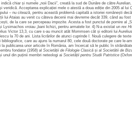
s indică chiar și numele „noii Dacii”, creată la sud de Dunăre de către Aurelia
 veridică. Acceptarea explicației mele o atestă a doua ediție din 2005 al lui
C
 timpului – nu citează, pentru această problemă capitală a istoriei românești dec
 sciții lui Ataias au venit cu câteva decenii mai devreme decât 339, când au fost
ești, de la care se percepeau impozite. Acesta a fost punctul de pornire al „Sc
 Lysimachos vroiau „bani lichizi„ pentru armatele lor. 4) N-a existat un
rex Hi
relius Victor 13,3, cu care s-au muncit atât Mommsen cât și editorii lui Aureli
liescu
la 70 de ani. Lista licrărilor de atunci cuprinde I. Nouă culegere de texte 
ții bibliografice, care au ajuns la numarul 80, cele două doctorate pe care le-
i la publicarea unor articole în România, am încercat să le public în străinătat
mbru fondator (1958) al
Societății de Filologie Clasică
și al
Societătii
de Biza
i unul din puținii membri neteologi ai
Societății pentru Studii Patristice
(Oxford