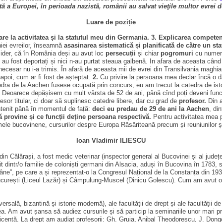
a Europei, în perioada nazistă, românii au salvat vieţile multor evrei de a
Luare de poziție
toare la activitatea și la statutul meu din Germania. 3. Explicarea compe
tniei evreilor, înseamnă
asasinarea sistematică și planificată de către un sta
sider, că în România deși au avut loc
persecuții
și chiar
pogromuri
cu numero
 au fost deportați și nici n-au purtat steaua galbenă. In afara de aceasta cân
cesar nu i-a trimis. În afară de aceasta mii de evrei din Transilvania maghiar
napoi, cum ar fi fost de așteptat.
2.
Cu privire la persoana mea declar încă o d
ra de la Aachen fusese ocupată prin concurs, eu am trecut la catedra de istori
ci. Deoarece depășisem cu mult vârsta de 52 de ani, până cînd poți deveni funcț
sor titular, ci doar să suplinesc catedre libere, dar cu grad de
profesor.
Din a
ntenit până în momentul de față:
deci eu predau de 29 de ani la Aachen
, di
ă provine și ce funcții deține persoana respectivă.
Pentru activitatea mea 
le bucovinene, cursurilor despre Europa Răsăriteană precum și reuniunilor ști
Ioan Vladimir ILIESCU
din Călărași, a fost medic veterinar (inspector general al Bucovinei și al județ
dintr/o familie de coloniști germani din Alsacia, aduși în Bucovina în 1783, s
ne”, pe care a și reprezentat-o la Congresul Național de la Constanța din 1936
 București (Liceul Lazăr) și Câmpulung-Muscel (Dinicu Golescu). Cum am avut o
ersală, bizantină și istorie modernă), ale facultății de drept și ale facultății de
ea. Am avut șansa să audiez cursurile și să particip la seminariile unor mari p
icență. La drept am audiat profesorii: Gh. Gruia, Anibal Theodorescu, J. Dongoroz