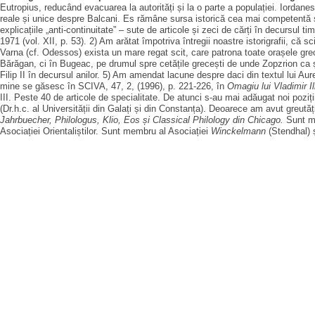
Eutropius, reducând evacuarea la autorități și la o parte a populației. Iordane
reale și unice despre Balcani. Es rămâne sursa istorică cea mai competentă și
explicațiile „anti-continuitate” – sute de articole și zeci de cărți în decursul
1971 (vol. XII, p. 53). 2) Am arătat împotriva întregii noastre istorigrafii, că
Varna (cf. Odessos) exista un mare regat scit, care patrona toate orașele grec
Bărăgan, ci în Bugeac, pe drumul spre cetățile grecești de unde Zopzrion ca și
Filip II în decursul anilor. 5) Am amendat lacune despre daci din textul lui Au
mine se găsesc în SCIVA, 47, 2, (1996), p. 221-226, în
Omagiu lui Vladimir I
III. Peste 40 de articole de specialitate. De atunci s-au mai adăugat noi pozi
(Dr.h.c. al Universității din Galați și din Constanța). Deoarece am avut greutăț
Jahrbuecher, Philologus, Klio, Eos și Classical Philology din Chicago.
Sunt me
Asociației Orientaliștilor. Sunt membru al Asociației
Winckelmann
(Stendhal) ș