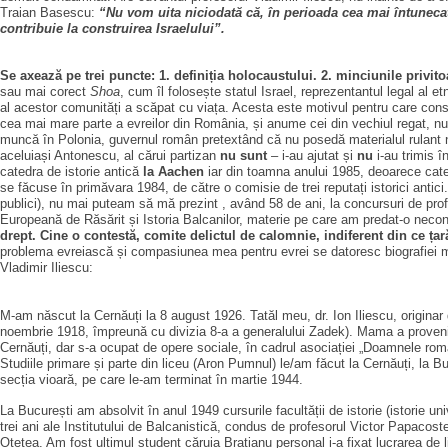
Traian Basescu:
“Nu vom uita niciodată că, în perioada cea mai întunecată 
contribuie la construirea Israelului”.
Se axează pe trei puncte: 1. definiția holocaustului. 2. minciunile privi
sau mai corect
Shoa
, cum îl folosește statul Israel, reprezentantul legal al e
al acestor comunități a scăpat cu viața. Acesta este motivul pentru care con
cea mai mare parte a evreilor din România, și anume cei din vechiul regat, nu
muncă în Polonia, guvernul român pretextând că nu posedă materialul rulant ne
aceluiași Antonescu, al cărui partizan
nu
sunt
– i-au ajutat și
nu
i-au trimis î
catedra de istorie antică
la Aachen
iar din toamna anului 1985, deoarece cated
se făcuse în primăvara 1984, de către o comisie de trei reputați istorici anti
publici), nu mai puteam să mă prezint , având 58 de ani, la concursuri de profe
Europeană de Răsărit și Istoria Balcanilor, materie pe care am predat-o neco
drept. Cine o contestă, comite delictul de calomnie, indiferent din ce țar
problema evreiască și compasiunea mea pentru evrei se datoresc biografiei me
Vladimir Iliescu:
M-am născut la Cernăuți la 8 august 1926. Tatăl meu, dr. Ion Iliescu, originar 
noembrie 1918, împreună cu divizia 8-a a generalului Zadek). Mama a provenit 
Cernăuți, dar s-a ocupat de opere sociale, în cadrul asociației „Doamnele româ
Studiile primare și parte din liceu (Aron Pumnul) le/am făcut la Cernăuți, la
secția vioară, pe care le-am terminat în martie 1944.
La București am absolvit în anul 1949 cursurile facultății de istorie (istorie univ
trei ani ale Institutului de Balcanistică, condus de profesorul Victor Papacost
Oțetea. Am fost ultimul student căruia Bratianu personal i-a fixat lucrarea de l