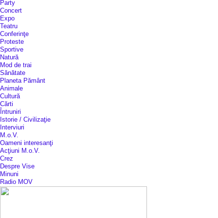
Party
Concert
Expo
Teatru
Conferinţe
Proteste
Sportive
Natură
Mod de trai
Sănătate
Planeta Pământ
Animale
Cultură
Cărti
Întruniri
Istorie / Civilizaţie
Interviuri
M.o.V.
Oameni interesanţi
Acţiuni M.o.V.
Crez
Despre Vise
Minuni
Radio MOV