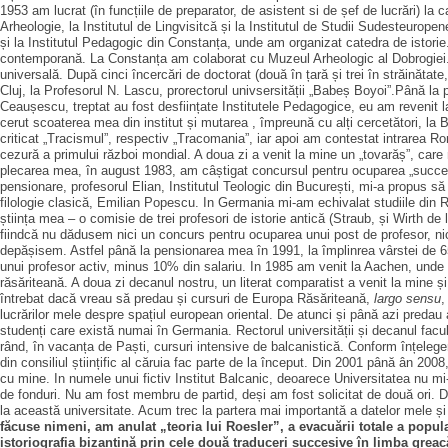
1953 am lucrat (în funcțiile de preparator, de asistent si de șef de lucrări) la
Arheologie, la Institutul de Lingvisitcă și la Institutul de Studii Sudesteurop
și la Institutul Pedagogic din Constanța, unde am organizat catedra de istori
contemporană. La Constanța am colaborat cu Muzeul Arheologic al Dobrogiei. Aic
universală. După cinci încercări de doctorat (două în țară și trei în străinătat
Cluj, la Profesorul N. Lascu, prorectorul univsersității „Babeș Boyoi”.Până la 
Ceaușescu, treptat au fost desființate Institutele Pedagogice, eu am revenit la 
cerut scoaterea mea din institut și mutarea , împreună cu alți cercetători, la 
criticat „Tracismul”, respectiv „Tracomania”, iar apoi am contestat intrarea 
cezură a primului război mondial. A doua zi a venit la mine un „tovarăș”, ca
plecarea mea, în august 1983, am câștigat concursul pentru ocuparea „succesiu
pensionare, profesorul Elian, Institutul Teologic din București, mi-a propus 
filologie clasică, Emilian Popescu. In Germania mi-am echivalat studiile din
știința mea – o comisie de trei profesori de istorie antică (Straub, și Wirth d
fiindcă nu dădusem nici un concurs pentru ocuparea unui post de profesor, n
depășisem. Astfel până la pensionarea mea în 1991, la împlinrea vârstei de 65 
unui profesor activ, minus 10% din salariu. In 1985 am venit la Aachen, unde 
răsăriteană. A doua zi decanul nostru, un literat comparatist a venit la mine ș
întrebat dacă vreau să predau și cursuri de Europa Răsăriteană,
largo sensu
,
lucrărilor mele despre spațiul european oriental. De atunci și până azi predau a
studenți care există numai în Germania. Rectorul universității și decanul facul
rând, în vacanța de Paști, cursuri intensive de balcanistică. Conform înțelegerii
din consiliul științific al căruia fac parte de la început. Din 2001 până ân 200
cu mine. In numele unui fictiv Institut Balcanic, deoarece Universitatea nu mi
de fonduri. Nu am fost membru de partid, deși am fost solicitat de două ori. D
la această universitate. Acum trec la partera mai importantă a datelor mele și 
făcuse nimeni, am anulat „teoria lui Roesler”, a evacuării totale a popula
istoriografia bizantină prin cele două traduceri succesive în limba greac