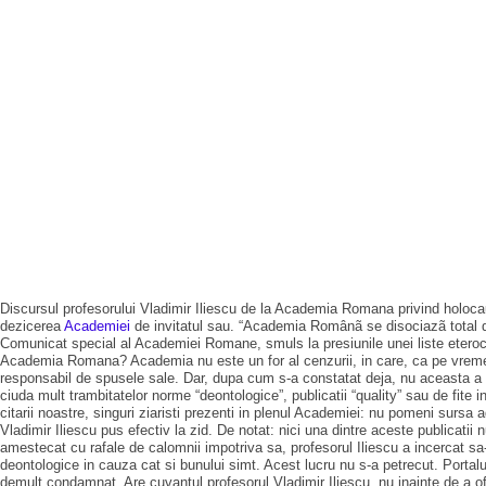
Discursul profesorului Vladimir Iliescu de la Academia Romana privind holoca
dezicerea
Academiei
de invitatul sau. “Academia Românã se disociazã total de 
Comunicat special al Academiei Romane, smuls la presiunile unei liste eteroclite
Academia Romana? Academia nu este un for al cenzurii, in care, ca pe vremea co
responsabil de spusele sale. Dar, dupa cum s-a constatat deja, nu aceasta a fost
ciuda mult trambitatelor norme “deontologice”, publicatii “quality” sau de fite 
citarii noastre, singuri ziaristi prezenti in plenul Academiei: nu pomeni sursa 
Vladimir Iliescu pus efectiv la zid. De notat: nici una dintre aceste publicati
amestecat cu rafale de calomnii impotriva sa, profesorul Iliescu a incercat sa-s
deontologice in cauza cat si bunului simt. Acest lucru nu s-a petrecut. Portal
demult condamnat. Are cuvantul profesorul Vladimir Iliescu, nu inainte de a o