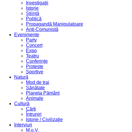
Investigaţii
Istorie
Ştiinţă
Politică
Propagandă Manipulatoare
Anti-Comunistă
Evenimente
Party
Concert
Expo
Teatru
Conferinţe
Proteste
Sportive
Natură
Mod de trai
Sănătate
Planeta Pământ
Animale
Cultură
Cărti
Întruniri
Istorie / Civilizaţie
Interviuri
M.o.V.