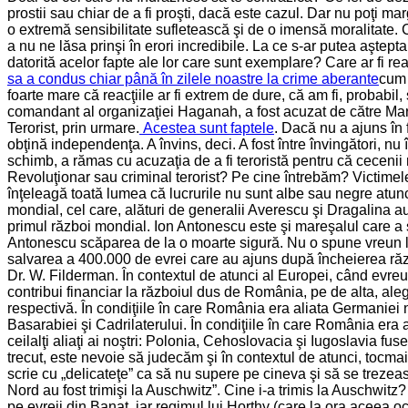
prostii sau chiar de a fi proşti, dacă este cazul. Dar nu poţi ma
o extremă sensibilitate sufletească şi de o imensă moralitate. 
a nu ne lăsa prinşi în erori incredibile. La ce s-ar putea aşt
datorită acelor fapte ale lor care sunt exemplare? Care ar fi r
sa a condus chiar până în zilele noastre la crime aberante
cum 
foarte mare că reacţiile ar fi extrem de dure, că am fi, probabil,
comandant al organizaţiei Haganah, a fost acuzat de către Mare
Terorist, prin urmare.
Acestea sunt faptele
. Dacă nu a ajuns în f
obţină independenţa. A învins, deci. A fost între învingători, nu 
schimb, a rămas cu acuzaţia de a fi teroristă pentru că cecenii 
Revoluţionar sau criminal terorist? Pe cine întrebăm? Victime
înţeleagă toată lumea că lucrurile nu sunt albe sau negre atun
mondial, cel care, alături de generalii Averescu şi Dragalina 
primul război mondial. Ion Antonescu este şi mareşalul care a sa
Antonescu scăparea de la o moarte sigură. Nu o spune vreun l
salvarea a 400.000 de evrei care au ajuns după încheierea războ
Dr. W. Filderman. În contextul de atunci al Europei, când evreu 
contribui financiar la războiul dus de România, pe de alta, ale
respectivă. În condiţiile în care România era aliata Germaniei 
Basarabiei şi Cadrilaterului. În condiţiile în care România era 
ceilalţi aliaţi ai noştri: Polonia, Cehoslovacia şi Iugoslavia
trecut, este nevoie să judecăm şi în contextul de atunci, tocmai
scrie cu „delicateţe” ca să nu supere pe cineva şi să se trezeasc
Nord au fost trimişi la Auschwitz”. Cine i-a trimis la Auschwitz?
pe evreii din Banat, iar regimul lui Horthy (care la ora aceea o