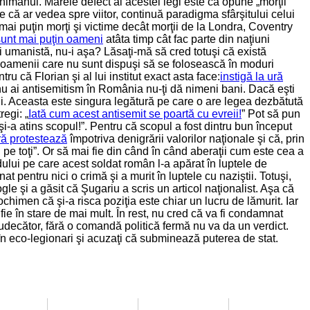
nimănui. Marele defect al acestei legi este că opune „morţii
de că ar vedea spre viitor, continuă paradigma sfârşitului celui
ai puţin morţi şi victime decât morţii de la Londra, Coventry
sunt mai puţin oameni
atâta timp cât fac parte din naţiuni
şi umanistă, nu-i aşa? Lăsaţi-mă să cred totuşi că există
 că oamenii care nu sunt dispuşi să se folosească în moduri
 că Florian şi al lui institut exact asta face:
instigă la ură
u ai antisemitism în România nu-ţi dă nimeni bani. Dacă eşti
 ani. Aceasta este singura legătură pe care o are legea dezbătută
regi: „
Iată cum acest antisemit se poartă cu evreii!
” Pot să pun
i-a atins scopul!”. Pentru că scopul a fost dintru bun început
ră protestează
împotriva denigrării valorilor naţionale şi că, prin
an pe toţi”. Or să mai fie din când în când aberaţii cum este cea a
ui pe care acest soldat român l-a apărat în luptele de
t pentru nici o crimă şi a murit în luptele cu naziştii. Totuşi,
 şi a găsit că Şugariu a scris un articol naţionalist. Aşa că
chimen că şi-a risca poziţia este chiar un lucru de lămurit. Iar
ie în stare de mai mult. În rest, nu cred că va fi condamnat
judecător, fără o comandă politică fermă nu va da un verdict.
i în eco-legionari şi acuzaţi că subminează puterea de stat.