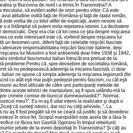
abia şi Bucovina de nord i-a trimis în Transnistria? A
trecutului, să evităm astfel de orori pentru viitor. Că este
 avut atitudine ostilă faţă de România şi faţă de statul român,
că este vorba de cu totul altfel de explicaţii, avem nevoie să
 ce s-a întâmplat să putem evita repetarea istoriei. La dezbatere
imul democratic. Deşi era clar că tot ceea ce ştia despre mişcarea
 ceea ce este interesant este că, vorbind despre mişcarea lui
ă un fenomen unic, diferit faţă de celelalte mişcări fasciste
atenueze responsabilitatea mişcării fasciste italiene, deşi
, mişcarea lui Musolini a fost antisemită doar între 1938 şi 1942,
alia simbolul fascismului italian întrucât era preluat de la
 fără probleme.Pentru că, spre deosebire de societatea română,
nvenit să nu pedepsească aderenţa la micarea fascistă, ci doar
stul italian ne spune că simpla aderenţa la mişcarea legionară (fie
ist cu atât eşti mai puţin pedepsit pentru fascism, cu cât eşti
isunii au fost utilizate de către unii participanţi metode de
 dintre aceste tehnici de manipulare, aş fi spus uitându-mă la
espre crimele comise de bunicul dumneavoastră?”. Normal,
unicul meu?”. Eu m-aş fi uitat intens la realizator şi după o
eţi că sunteţi istorici, dar nici nu citiţi arhivele..”. La
ă nu aş fi fost pregătit să mi se ceară să justific şi să dovedesc
testeze în orice fel. Scopul manipulării este acela de a lăsa în
verifice ce făcea Ion Gavrilă Ogoranu în timpul rebeliunii
lor jefuite de la evreii deportaţi în Transnistria? Şi câţi au