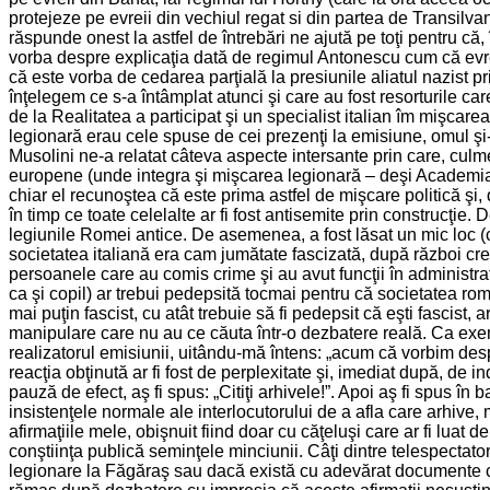
protejeze pe evreii din vechiul regat si din partea de Transilv
răspunde onest la astfel de întrebări ne ajută pe toţi pentru că,
vorba despre explicaţia dată de regimul Antonescu cum că evreii 
că este vorba de cedarea parţială la presiunile aliatul nazist pri
înţelegem ce s-a întâmplat atunci şi care au fost resorturile ca
de la Realitatea a participat şi un specialist italian îm mişcare
legionară erau cele spuse de cei prezenţi la emisiune, omul şi-a
Musolini ne-a relatat câteva aspecte intersante prin care, culme
europene (unde integra şi mişcarea legionară – deşi Academia R
chiar el recunoştea că este prima astfel de mişcare politică şi, 
în timp ce toate celelalte ar fi fost antisemite prin construcţie.
legiunile Romei antice. De asemenea, a fost lăsat un mic loc (c
societatea italiană era cam jumătate fascizată, după război cre
persoanele care au comis crime şi au avut funcţii în administraţii
ca şi copil) ar trebui pedepsită tocmai pentru că societatea rom
mai puţin fascist, cu atât trebuie să fi pedepsit că eşti fascist,
manipulare care nu au ce căuta într-o dezbatere reală. Ca exemp
realizatorul emisiunii, uitându-mă întens: „acum că vorbim d
reacţia obţinută ar fi fost de perplexitate şi, imediat după, de
pauză de efect, aş fi spus: „Citiţi arhivele!”. Apoi aş fi spus în b
insistenţele normale ale interlocutorului de a afla care arhive, m
afirmaţiile mele, obişnuit fiind doar cu căţeluşi care ar fi luat
conştiinţa publică seminţele minciunii. Câţi dintre telespectato
legionare la Făgăraş sau dacă există cu adevărat documente care