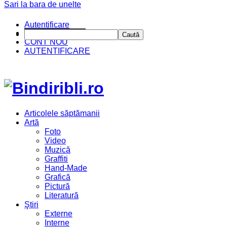
Sari la bara de unelte
Autentificare
CINE SUNTEM?
Caută
CONT NOU
AUTENTIFICARE
Articolele săptămanii
Artă
Foto
Video
Muzică
Graffiti
Hand-Made
Grafică
Pictură
Literatură
Ştiri
Externe
Interne