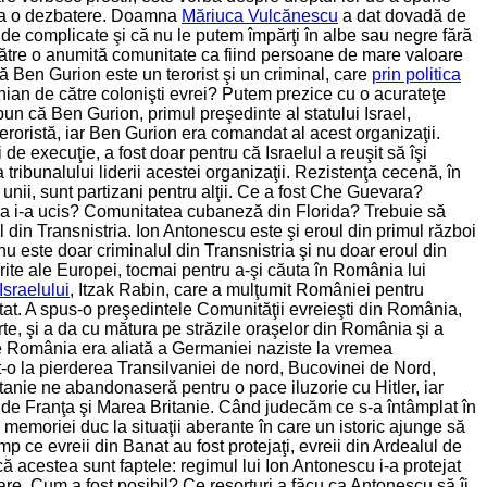
te la o dezbatere. Doamna
Măriuca Vulcănescu
a dat dovadă de
 de complicate şi că nu le putem împărţi în albe sau negre fără
 către o anumită comunitate ca fiind persoane de mare valoare
ă Ben Gurion este un terorist şi un criminal, care
prin politica
nian de către colonişti evrei? Putem prezice cu o acurateţe
 spun că Ben Gurion, primul preşedinte al statului Israel,
roristă, iar Ben Gurion era comandat al acest organizaţii.
 de execuţie, a fost doar pentru că Israelul a reuşit să îşi
 tribunalului liderii acestei organizaţii. Rezistenţa cecenă, în
 unii, sunt partizani pentru alţii. Ce a fost Che Guevara?
ara i-a ucis? Comunitatea cubaneză din Florida? Trebuie să
din Transnistria. Ion Antonescu este şi eroul din primul război
 este doar criminalul din Transnistria şi nu doar eroul din
erite ale Europei, tocmai pentru a-şi căuta în România lui
Israelului
, Itzak Rabin, care a mulţumit României pentru
stat. A spus-o preşedintele Comunităţii evreieşti din România,
arte, şi a da cu mătura pe străzile oraşelor din România şi a
care România era aliată a Germaniei naziste la vremea
at-o la pierderea Transilvaniei de nord, Bucovinei de Nord,
itanie ne abandonaseră pentru o pace iluzorie cu Hitler, iar
e de Franţa şi Marea Britanie. Când judecăm ce s-a întâmplat în
 memoriei duc la situaţii aberante în care un istoric ajunge să
mp ce evreii din Banat au fost protejaţi, evreii din Ardealul de
că acestea sunt faptele: regimul lui Ion Antonescu i-a protejat
nare. Cum a fost posibil? Ce resorturi a făcu ca Antonescu să îi