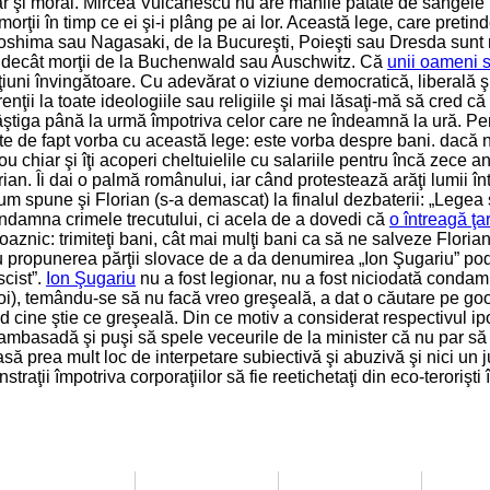
oar şi moral. Mircea Vulcănescu nu are mânile pătate de sângele 
orţii în timp ce ei şi-i plâng pe ai lor. Această lege, care pretin
roshima sau Nagasaki, de la Bucureşti, Poieşti sau Dresda sunt m
in decât morţii de la Buchenwald sau Auschwitz. Că
unii oameni 
naţiuni învingătoare. Cu adevărat o viziune democratică, liberală 
erenţii la toate ideologiile sau religiile şi mai lăsaţi-mă să cred
ştiga până la urmă împotriva celor care ne îndeamnă la ură. Pentru
e de fapt vorba cu această lege: este vorba despre bani. dacă n
ou chiar şi îţi acoperi cheltuielile cu salariile pentru încă zece
ian. Îi dai o palmă românului, iar când protestează arăţi lumii înt
m spune şi Florian (s-a demascat) la finalul dezbaterii: „Legea ş
ondamna crimele trecutului, ci acela de a dovedi că
o întreagă ţa
groaznic: trimiteţi bani, cât mai mulţi bani ca să ne salveze Flori
propunerea părţii slovace de a da denumirea „Ion Şugariu” podul
scist”.
Ion Şugariu
nu a fost legionar, nu a fost niciodată condamna
 temându-se să nu facă vreo greşeală, a dat o căutare pe google
 cine ştie ce greşeală. Din ce motiv a considerat respectivul ipo
 ambasadă şi puşi să spele veceurile de la minister că nu par să f
să prea mult loc de interpetare subiectivă şi abuzivă şi nici un 
traţii împotriva corporaţiilor să fie reetichetaţi din eco-terorişt