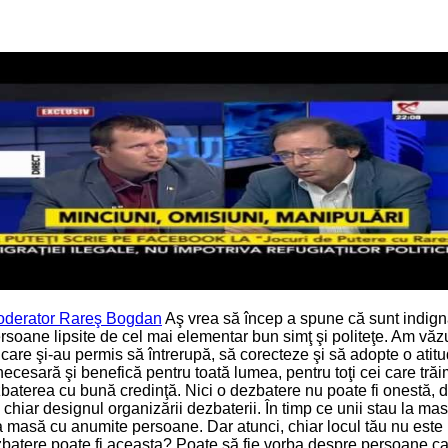
moderator Rareş Bogdan
Aş vrea să încep a spune că sunt indigna
soane lipsite de cel mai elementar bun simţ şi politeţe. Am văzut 
are şi-au permis să întrerupă, să corecteze şi să adopte o atitud
necesară şi benefică pentru toată lumea, pentru toţi cei care trăi
baterea cu bună credinţă. Nici o dezbatere nu poate fi onestă, da
chiar designul organizării dezbaterii. În timp ce unii stau la masa
la masă cu anumite persoane. Dar atunci, chiar locul tău nu est
batere poate fi aceasta? Poate să fie vorba despre persoane car