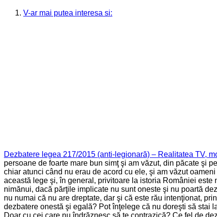
V-ar mai putea interesa si:
Dezbatere legea 217/2015 (anti-legionară) – Realitatea TV, 
persoane de foarte mare bun simţ şi am văzut, din păcate şi per
chiar atunci când nu erau de acord cu ele, şi am văzut oameni c
această lege şi, în general, privitoare la istoria României este 
nimănui, dacă părţile implicate nu sunt oneste şi nu poartă dez
nu numai că nu are dreptate, dar şi că este rău intenţionat, prin 
dezbatere onestă şi egală? Pot înţelege că nu doreşti să stai 
Doar cu cei care nu îndrăznesc să te contrazică? Ce fel de dez