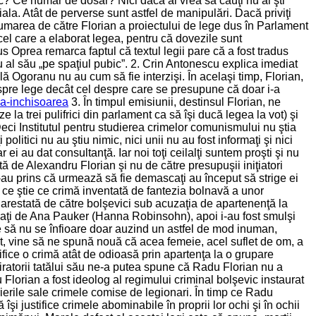
? Ce număr de dosar? Nici dacă ai vrea să cauţi nu ai şti
ala. Atât de perverse sunt astfel de manipulări. Dacă priviţi
sumarea de către Florian a proiectului de lege dus în Parlament
 cel care a elaborat legea, pentru că dovezile sunt
s Oprea remarca faptul că textul legii pare că a fost tradus
 al său „pe spaţiul pubic”. 2. Crin Antonescu explica imediat
 Ogoranu nu au cum să fie interzişi. În acelaşi timp, Florian,
 despre lege decât cel despre care se presupune că doar i-a
ca-inchisoarea
3. În timpul emisiunii, destinsul Florian, ne
la trei pulifrici din parlament ca să îşi ducă legea la vot) şi
Deci Institutul pentru studierea crimelor comunismului nu ştia
litici nu au ştiu nimic, nici unii nu au fost informaţi şi nici
r ei au dat consultanţă. Iar noi toţi ceilalţi suntem proşti şi nu
tă de Alexandru Florian şi nu de către presupuşii iniţiatori
au prins că urmează să fie demascaţi au început să strige ei
e ce ştie ce crimă inventată de fantezia bolnavă a unor
 arestată de către bolşevici sub acuzaţia de apartenenţă la
tigaţi de Ana Pauker (Hanna Robinsohn), apoi i-au fost smulşi
ate să nu se înfioare doar auzind un astfel de mod inuman,
ovat, vine să ne spună nouă că acea femeie, acel suflet de om, a
fice o crimă atât de odioasă prin apartenţa la o grupare
iratorii tatălui său ne-a putea spune că Radu Florian nu a
lorian a fost ideolog al regimului criminal bolşevic instaurat
crierile sale crimele comise de legionari. În timp ce Radu
îşi justifice crimele abominabile în proprii lor ochi şi în ochii