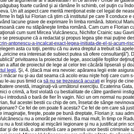
ute de argumente ar fi adevărate? În ce arhive? Unde se găsesc
a păgubaş foarte curând şi ai rămâne în schimb, cel puţin cu îndoi
ceva. Un alt aspect care merită menţionat este cel legat de nea
rme în faţă lui Florian că ştim că institutul pe care îl conduce e
 având lacune grave de exprimare în limba română. Istoricul Mariu
o persoană care nu stăpâneşte limba română. Cam cum e Florian cu
ionali cum sunt Mircea Vulcănescu, Nichifor Crainic sau Gavrilă
l care se presupune că a redactat şi propus legea ştie mai puţine
-crin-antonescu-a-incalcat-exact-legea-initiata-de-el-si-acum-ris
egem asta cu toţii, pentru că nu avea dreptul a trebuit să apeleze 
ă „oricine era interesat de subiect putea să ofere consultanţă”). 
 privitoarea la proiectul de lege, asociaţiile foştilor deţinuţi po
n a aflat de proiectul de lege al celor trei căcărăi lipserali şi doa
tul legii
. Şi, 4. (dacă mai era nevoie: apărarea legii este asigura
i măcar nu şi-au dat seama că acolo erau nişte hoţi care cum s-
 sau le-au pus timid ca
să nu se trezească acuzaţi
ei înşişi de cin
batere onestă, imaginaţi-vă următorul exerciţiu. Ecaterina Gata,
ici o crimă, a fost violată cu bestialitate de către gardienii ins
fiindu-i introdusă o bară de fier în vagin. Nici un om normal nu po
Florian, fiul acestei bestii cu chip de om, însetat de sânge nevin
ionare? Ce fel de om poate fi acesta? Ce fel de om care să justi
 imaginaţie, fireşte, poate pe bună dreptate, Florian jr. sau adm
Vulcănescu nu a omorât pe nimeni. Ba mai mult, în timp ce Radu F
 nu a fost ideolog al mişcării legionare şi nu a justificat prin s
dar şi de rasă, o atmosferă care a permis unor bestii criminale să 