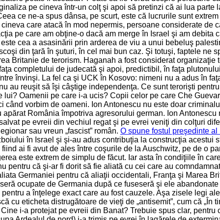
rginaliza pe cineva într-un colţ şi apoi să pretinzi că ai lua par
Ceea ce ne-a spus dânsa, pe scurt, este că lucrurile sunt extrem
epta cineva care atacă în mod nepermis, persoane considerate de
eacţia pe care am obţine-o dacă am merge în Israel şi am debita c
este cea a asasinării prin arderea de viu a unui bebeluş palesti
 scoşi din ţară în şuturi, în cel mai bun caz. Şi totuşi, faptele ne
a Britanie de terorism. Haganah a fost considerat organizaţie te
aţa completului de judecată şi apoi, predictibil, în faţa plutonului
între învinşi. La fel ca şi UCK în Kosovo: nimeni nu a adus în faţa
nu au reuşit să îşi câştige independenţa. Ce sunt terorişti pentru
le lui? Oamenii pe care i-a ucis? Copii celor pe care Che Guev
ci când vorbim de oameni. Ion Antonescu nu este doar criminalul 
au apărat România împotriva agresorului german. Ion Antonescu nu
lvat pe evreii din vechiul regat şi pe evrei veniţi din colţuri dif
egionar sau vreun „fascist” român.
O spune fostul preşedinte al 
iului în Israel şi şi-au adus contribuţia la construcţia acestui 
fiind ai fi avut de ales între coşurile de la Auschwitz, pe de o p
gerea este extrem de simplu de făcut. Iar asta în condiţiile în 
nu pentru că şi-ar fi dorit să fie aliată cu cei care au comndamn
aliata Germaniei pentru că aliaţii occidentali, Franţa şi Marea Br
 fuseseră ocupate de Germania după ce fuseseră şi ele abandonat
 pentru a înţelege exact care au fost cauzele. Aşa zisele legi ale
ă cu eticheta distrugătoare de vieţi de „antisemit”, cum că „În ti
 Cine i-a protejat pe evreii din Banat? Trebuie spus clar, pentru 
cupa Ardealul de nord) i-a trimis pe evrei în lagărele de extermi