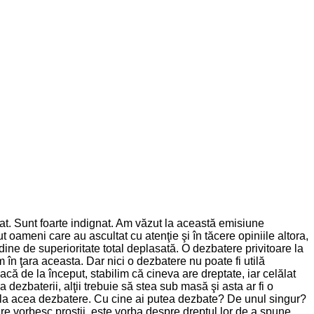
t. Sunt foarte indignat. Am văzut la această emisiune
oameni care au ascultat cu atenţie şi în tăcere opiniile altora,
ine de superioritate total deplasată. O dezbatere privitoare la
m în ţara aceasta. Dar nici o dezbatere nu poate fi utilă
că de la început, stabilim că cineva are dreptate, iar celălat
 dezbaterii, alţii trebuie să stea sub masă şi asta ar fi o
e la acea dezbatere. Cu cine ai putea dezbate? De unul singur?
e vorbesc prostii, este vorba despre dreptul lor de a spune