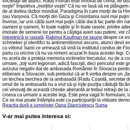
societăţii de atunci. Radu Florian este vinovat de crimă, fie d
noştri” împotriva „morţilor voştri” Că nu ne lasă să ne plângem m
de al doilea război mondial. Paradigma în care morţii de la Hi
sau Varşovia. Că morţii din Gaza şi Cisiordania sunt mai puţ
învinse, iar unii călăi sunt mai puţin călăi dacă fac parte din 
oameni şi oameni, în toate naţiile şi în toate rasele, printre ad
imorale de semenii lor pentru a câştiga averi sau putere, vor câ
interetnică şi rasială
.
Rabinul Kaufman ne spune
despre ce est
schmeker şi identifici tu antimemitismul ascuns, atunci devii er
cu viitorul: banii ce urmează să vină la institutul condus de Flor
pariu cu oricine că nu va nimeni acuzat în baza acestei legi. Cu
nu acela de a proteja memoria victimelor trecutului, nu de a c
urmare, „toţi sunt legionari, adică fascişti, deci pericolul este 
avizului negativ dat de ambasada României în Slovacia pentru 
eliberare a Slovaciei, sub pretextul că ar fi vorba despre un „fa
un terchea berchea de la ambasadă (Radu Coantă, secretar doi),
omul de la ambasadă nu a vrut să-şi rişte poziţia călduţă făcând
cei vinovaţi de această chestie aberantă ar trebui retraşi de la
cineva ca urmare a acestei legi. Este prea vagă în formulare, la
Ce se mai poate întâmpla este ca participanţii la viitoare demons
Reacţia dură a jurnelistei Oana Stanciulescu
Sursa
V-ar mai putea interesa si: