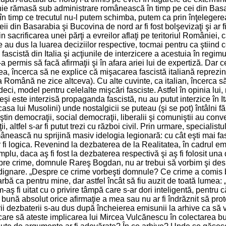
anie rămasă sub administrare românească în timp pe cei din Basar
 în timp ce trecutul nu-l putem schimba, putem ca prin înţelegerea 
din Basarabia şi Bucovina de nord ar fi fost bolşevizaţi şi ar fi
n sacrificarea unei părţi a evreilor aflaţi pe teritoriul României, 
re au dus la luarea deciziilor respective, tocmai pentru ca ştiind
a fascistă din Italia şi acţiunile de interzicere a acestuia în reg
 permis să facă afirmaţii şi în afara ariei lui de expertiză. Dar
a, încerca să ne explice că mişacarea fascistă italiană reprezint
omână ne zice altceva). Cu alte cuvinte, ca italian, încerca să 
deci, model pentru celelalte mişcări fasciste. Astfel în opinia lui
 Deşi este interzisă propaganda fascistă, nu au putut interzice în It
asa lui Musolini) unde nostalgicii se puteau (şi se pot) întâlni
ştin democraţii, social democraţii, liberalii şi comuniştii au co
, altfel s-ar fi putut trezi cu război civil. Prin urmare, speciali
ânească nu sprijină masiv idelogia legionară: cu cât eşti mai fasc
 ar fi logica. Revenind la dezbaterea de la Realitatea, în cadrul em
lu, daca aş fi fost la dezbaterea respectivă şi aş fi folosit una
espre crime, domnule Rareş Bogdan, nu ar trebui să vorbim şi d
 indignare. „Despre ce crime vorbeşti domnule? Ce crime a comis b
arbă ca pentru mine, dar astfel încât să fiu auzit de toată lumea: „Zic
-aş fi uitat cu o privire tâmpă care s-ar dori inteligentă, pentru c
 de bună absolut orice afirmaţie a mea sau nu ar fi îndrăznit să pro
rii dezbaterii s-au dus după încheierea emisunii la arhive ca să 
 să ateste implicarea lui Mircea Vulcănescu în colectarea bunuri