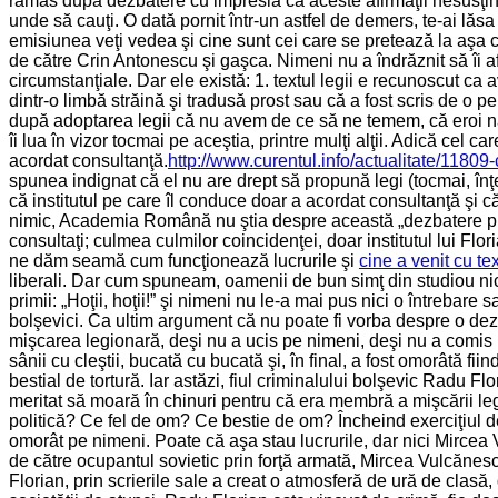
rămas după dezbatere cu impresia că aceste afirmaţii nesusţin
unde să cauţi. O dată pornit într-un astfel de demers, te-ai lăs
emisiunea veţi vedea şi cine sunt cei care se pretează la aşa 
de către Crin Antonescu şi gaşca. Nimeni nu a îndrăznit să îi afi
circumstanţiale. Dar ele există: 1. textul legii e recunoscut ca
dintr-o limbă străină şi tradusă prost sau că a fost scris de 
după adoptarea legii că nu avem de ce să ne temem, că eroi naţ
îi lua în vizor tocmai pe aceştia, printre mulţi alţii. Adică ce
acordat consultanţă.
http://www.curentul.info/actualitate/11809
spunea indignat că el nu are drept să propună legi (tocmai, înţel
că institutul pe care îl conduce doar a acordat consultanţă şi c
nimic, Academia Română nu ştia despre această „dezbatere publică”
consultaţi; culmea culmilor coincidenţei, doar institutul lui Floria
ne dăm seamă cum funcţionează lucrurile şi
cine a venit cu tex
liberali. Dar cum spuneam, oamenii de bun simţ din studiou nic
primii: „Hoţii, hoţii!” şi nimeni nu le-a mai pus nici o întrebare
bolşevici. Ca ultim argument că nu poate fi vorba despre o dez
mişcarea legionară, deşi nu a ucis pe nimeni, deşi nu a comis n
sânii cu cleştii, bucată cu bucată şi, în final, a fost omorâtă 
bestial de tortură. Iar astăzi, fiul criminalului bolşevic Radu 
meritat să moară în chinuri pentru că era membră a mişcării leg
politică? Ce fel de om? Ce bestie de om? Încheind exerciţiul de
omorât pe nimeni. Poate că aşa stau lucrurile, dar nici Mircea 
de către ocupantul sovietic prin forţă armată, Mircea Vulcănescu
Florian, prin scrierile sale a creat o atmosferă de ură de clasă, 