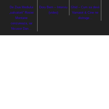
De Ziua Mediului
Doru Bem – Interviu
Ghid – Cum sa devii
„salvatorii” Rosiei
(video)
Vamaiot & Cine ne
Montane
distruge…
cenzureaza, iar
Nicusor Dan…