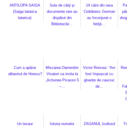
ANTILOPA SAIGA
Sute de cărţi şi
14 câini din rasa
Pa
(Saiga tatarica
documente rare au
Ciobănesc German
pă
tatarica):
dispărut din
au înconjurat o
drog
Bibliotecile…
fetiţă…
Cum a apărut
Miscarea Oamenilor
Victor Roncea: “Am
Rom
albastrul de Horezu?
Visatori va invita la
fost împușcat cu
„Actiunea Picasso 5
gloanțe de cauciuc
–…
de…
Fa
S
Un tezaur
Istoria numelor
ZAGANUL (vulturul
Tr