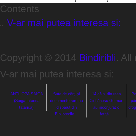
Contents
V-ar mai putea interesa si:
Copyright © 2014
Bindiribli
. All
V-ar mai putea interesa si:
ANTILOPA SAIGA
Sute de cărţi şi
14 câini din rasa
Pa
(Saiga tatarica
documente rare au
Ciobănesc German
pă
tatarica):
dispărut din
au înconjurat o
drog
Bibliotecile…
fetiţă…