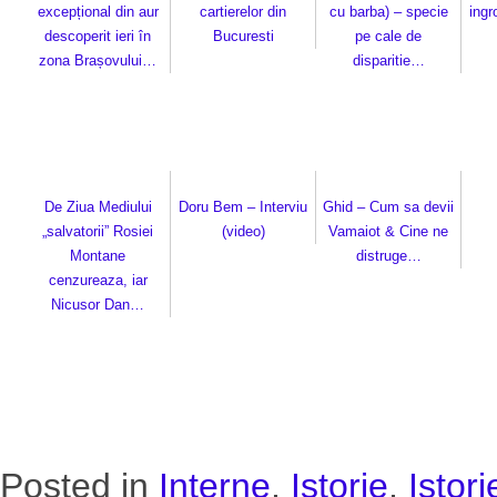
excepțional din aur
cartierelor din
cu barba) – specie
ingr
descoperit ieri în
Bucuresti
pe cale de
zona Brașovului…
disparitie…
De Ziua Mediului
Doru Bem – Interviu
Ghid – Cum sa devii
„salvatorii” Rosiei
(video)
Vamaiot & Cine ne
Montane
distruge…
cenzureaza, iar
Nicusor Dan…
Posted in
Interne
,
Istorie
,
Istori