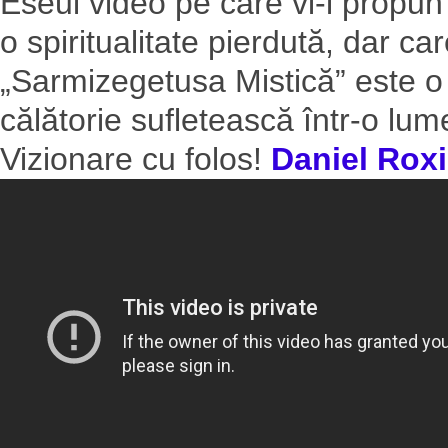
Eseul video pe care vi-l propun
o spiritualitate pierdută, dar ca
„Sarmizegetusa Mistică” este o i
călătorie sufletească într-o lum
Vizionare cu folos!
Daniel Rox