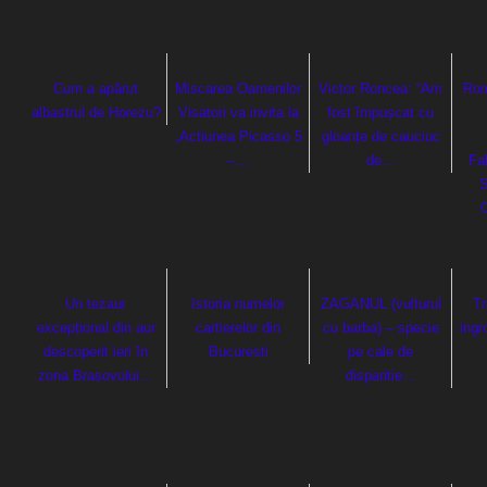
Cum a apărut
Miscarea Oamenilor
Victor Roncea: “Am
Rom
albastrul de Horezu?
Visatori va invita la
fost împușcat cu
„Actiunea Picasso 5
gloanțe de cauciuc
–…
de…
Fa
S
Un tezaur
Istoria numelor
ZAGANUL (vulturul
Tr
excepțional din aur
cartierelor din
cu barba) – specie
ingr
descoperit ieri în
Bucuresti
pe cale de
zona Brașovului…
disparitie…