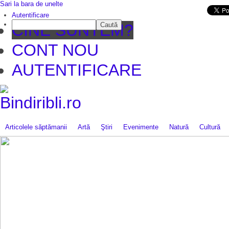
Sari la bara de unelte
Da mai departe
Autentificare
Caută
CINE SUNTEM?
CONT NOU
AUTENTIFICARE
Articolele săptămanii
Artă
Ştiri
Evenimente
Natură
Cultură