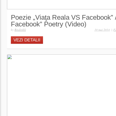
Poezie „Viaţa Reala VS Facebook” /
Facebook” Poetry (Video)
by
Bindiribli
10 mai 2014
|
F
VEZI DETALII