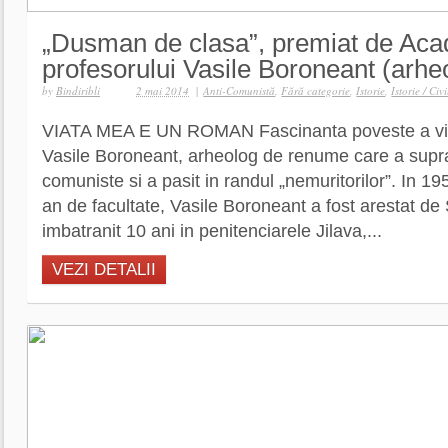
„Dusman de clasa”, premiat de Aca
profesorului Vasile Boroneant (arhe
by
Bindiribli
2 mai 2014
|
Anti-Comunistă
,
Fără categorie
,
Istorie
,
Istorie / Civi
VIATA MEA E UN ROMAN Fascinanta poveste a viet
Vasile Boroneant, arheolog de renume care a suprav
comuniste si a pasit in randul „nemuritorilor”. In 19
an de facultate, Vasile Boroneant a fost arestat de 
imbatranit 10 ani in penitenciarele Jilava,...
VEZI DETALII