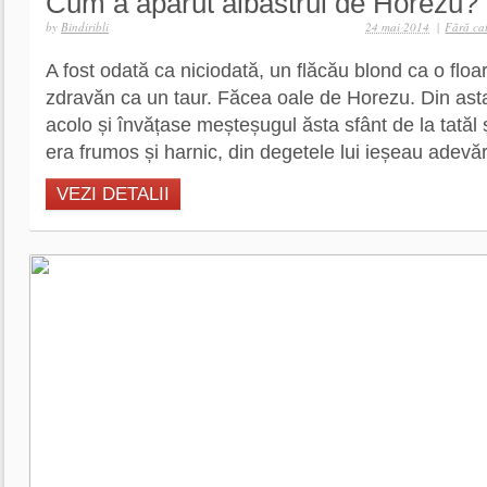
Cum a apărut albastrul de Horezu?
by
Bindiribli
24 mai 2014
|
Fără ca
A fost odată ca niciodată, un flăcău blond ca o floare
zdravăn ca un taur. Făcea oale de Horezu. Din ast
acolo și învățase meșteșugul ăsta sfânt de la tatăl ș
era frumos și harnic, din degetele lui ieșeau adevăr
VEZI DETALII