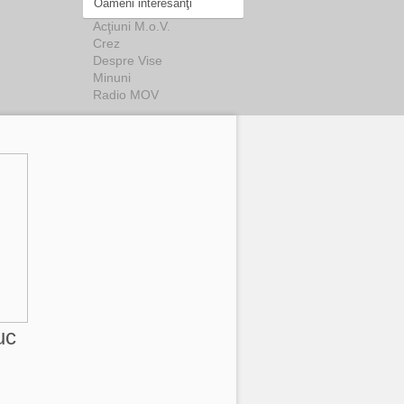
Oameni interesanţi
Acţiuni M.o.V.
Crez
Despre Vise
Minuni
Radio MOV
uc