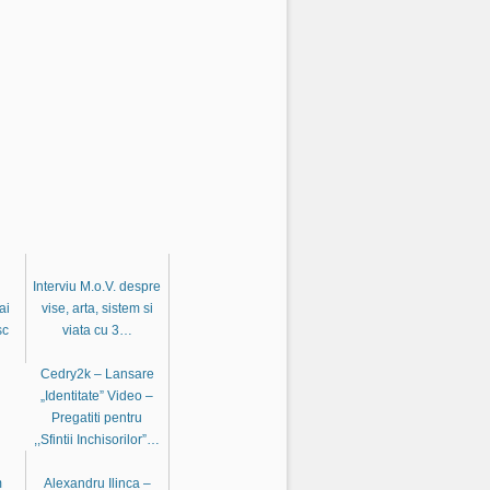
Interviu M.o.V. despre
ai
vise, arta, sistem si
sc
viata cu 3…
Cedry2k – Lansare
„Identitate” Video –
Pregatiti pentru
,,Sfintii Inchisorilor”…
m
Alexandru Ilinca –