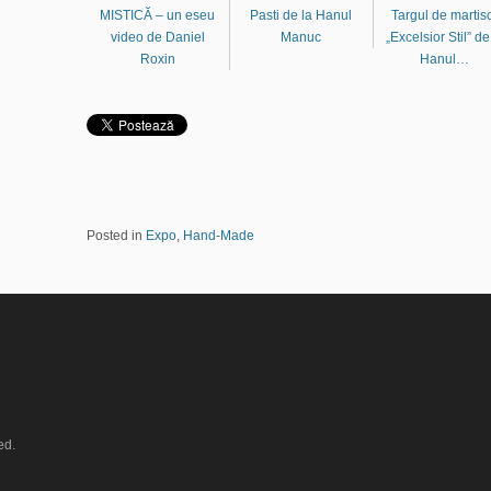
MISTICĂ – un eseu
Pasti de la Hanul
Targul de martis
video de Daniel
Manuc
„Excelsior Stil” de
Roxin
Hanul…
Posted in
Expo
,
Hand-Made
ed.