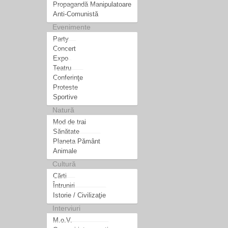
Propagandă Manipulatoare
Anti-Comunistă
Evenimente
Party
Concert
Expo
Teatru
Conferinţe
Proteste
Sportive
Natură
Mod de trai
Sănătate
Planeta Pământ
Animale
Cultură
Cărti
Întruniri
Istorie / Civilizaţie
Interviuri
M.o.V.