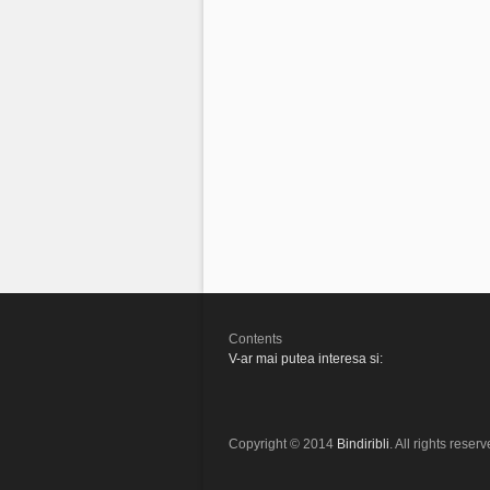
Contents
V-ar mai putea interesa si:
Copyright © 2014
Bindiribli
. All rights reserv