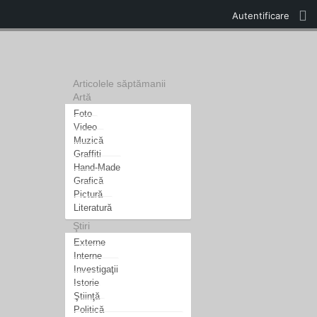
Autentificare
Articolele săptămanii
Artă
Foto
Video
Muzică
Graffiti
Hand-Made
Grafică
Pictură
Literatură
Ştiri
Externe
Interne
Investigaţii
Istorie
Ştiinţă
Politică