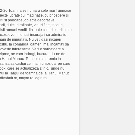
 12-20 Toamna se numara cele mai frumoase
ecte lucrate cu imaginatie, cu pricepere si
terii si podoabe, obiecte decorative
 dulciuri rafinate, vinuri fine, tricouri,
i romani veniti din toate colturile tarii. Intre
acest eveniment si incurajati cu admiratie
mani de minunatii. Nu veti gasi nicaieri
vostru, la comanda, oameni mai incantati sa
oveste interesanta. Va fi o sarbatoare a
eciproc, ne vom indragi, bucurandu-ne de
e la Hanul Manuc. Tombola cu premiu in
a sansa sa castigi cel mai frumos dar pe care
book, care se actualizeza zilnic, unde nu
primul la Targul de toamna de la Hanul Manuc
ivahair.ro, mayra.ro, egirl.ro.