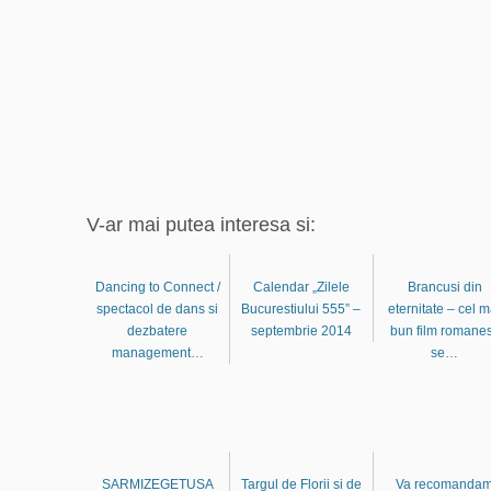
V-ar mai putea interesa si:
Dancing to Connect /
Calendar „Zilele
Brancusi din
spectacol de dans si
Bucurestiului 555” –
eternitate – cel m
dezbatere
septembrie 2014
bun film romane
management…
se…
SARMIZEGETUSA
Targul de Florii si de
Va recomanda