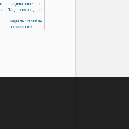
or
meşterul opincar din
 la
Târgul meşteşugarilor
Targul de Craciun de
la Hanul lui Manuc