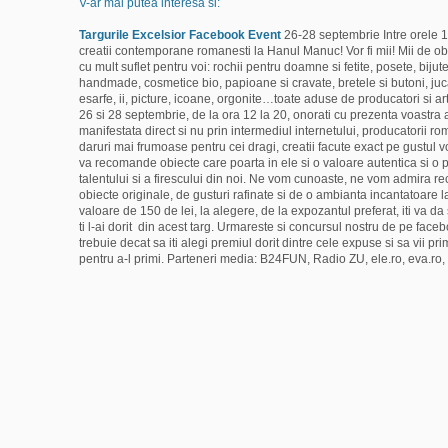
V-ar mai putea interesa si:
Targurile Excelsior
Facebook Event
26-28 septembrie Intre orele
creatii contemporane romanesti la Hanul Manuc! Vor fi mii! Mii de obi
cu mult suflet pentru voi: rochii pentru doamne si fetite, posete, biju
handmade, cosmetice bio, papioane si cravate, bretele si butoni, jucarii,
esarfe, ii, picture, icoane, orgonite…toate aduse de producatori si artist
26 si 28 septembrie, de la ora 12 la 20, onorati cu prezenta voastra 
manifestata direct si nu prin intermediul internetului, producatorii ro
daruri mai frumoase pentru cei dragi, creatii facute exact pe gustul 
va recomande obiecte care poarta in ele si o valoare autentica si o p
talentului si a firescului din noi. Ne vom cunoaste, ne vom admira r
obiecte originale, de gusturi rafinate si de o ambianta incantatoar
valoare de 150 de lei, la alegere, de la expozantul preferat, iti va d
ti l-ai dorit din acest targ. Urmareste si concursul nostru de pe face
trebuie decat sa iti alegi premiul dorit dintre cele expuse si sa vii 
pentru a-l primi. Parteneri media: B24FUN, Radio ZU, ele.ro, eva.ro, d