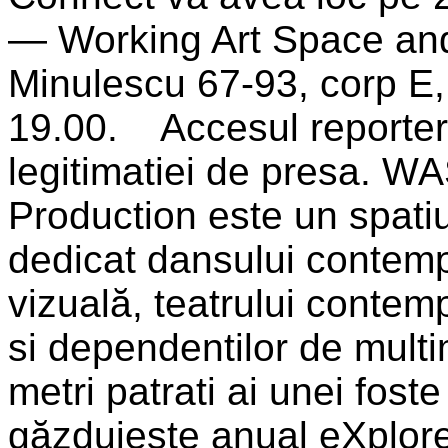
— Working Art Space and
Minulescu 67-93, corp E, 
19.00.
Accesul reporteri
legitimatiei de presa. 
Production este un spati
dedicat dansului contemp
vizuală, teatrului conte
si dependentilor de mult
metri patrati ai unei foste
găzduieste anual eXplor