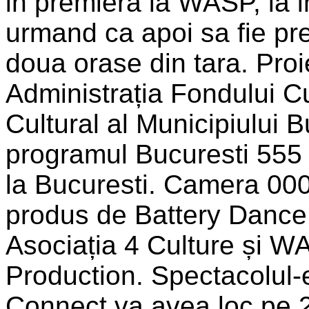
in premiera la WASP, la i
urmand ca apoi sa fie prez
doua orase din tara. Proi
Administrația Fondului Cu
Cultural al Municipiului
programul Bucuresti 55
la Bucuresti. Camera 000
produs de Battery Danc
Asociația 4 Culture și 
Production. Spectacolul
Connect va avea loc pe 