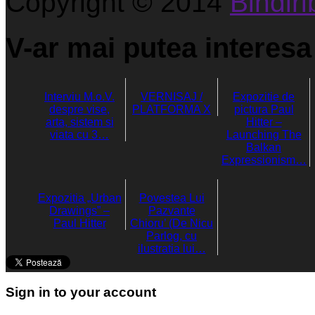
Copyright © 2014
Bindirib
V-ar mai putea interesa 
Interviu M.o.V.
VERNISAJ /
Expozitie de
despre vise,
PLATFORMA X
pictura Paul
arta, sistem si
Hitter –
viata cu 3…
Launching The
Balkan
Expressionism…
Expozitia „Urban
Povestea Lui
Drawings” –
Pazvante
Paul Hitter
Chioru’ (De Nicu
Parlog, cu
ilustratia lui…
Sign in to your account