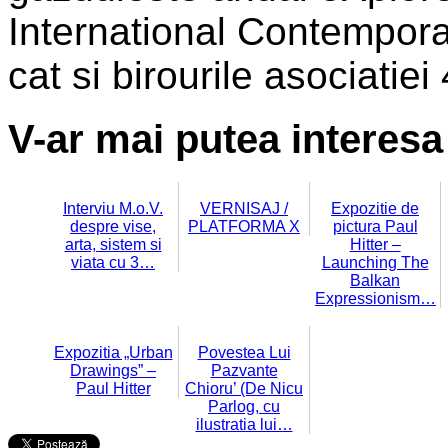
International Contempor
cat si birourile asociatiei
V-ar mai putea interesa 
Interviu M.o.V.
VERNISAJ /
Expozitie de
despre vise,
PLATFORMA X
pictura Paul
arta, sistem si
Hitter –
viata cu 3…
Launching The
Balkan
Expressionism…
Expozitia „Urban
Povestea Lui
Drawings” –
Pazvante
Paul Hitter
Chioru’ (De Nicu
Parlog, cu
ilustratia lui…