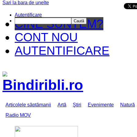
Sari la bara de unelte
Da mai departe
Autentificare
CINE SUNTEM?
Caută
CONT NOU
AUTENTIFICARE
Articolele săptămanii
Artă
Ştiri
Evenimente
Natură
Radio MOV