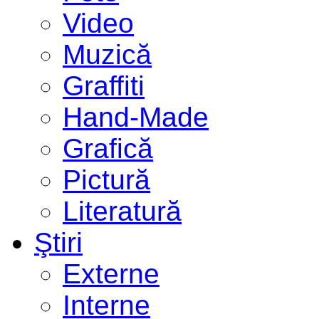
Video
Muzică
Graffiti
Hand-Made
Grafică
Pictură
Literatură
Ştiri
Externe
Interne