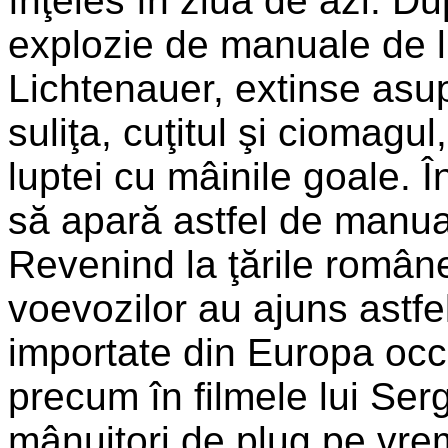
înţeles în ziua de azi. 
explozie de manuale de lu
Lichtenauer, extinse asup
suliţa, cuţitul şi ciomagu
luptei cu mâinile goale. 
să apară astfel de manuale
Revenind la ţările române:
voevozilor au ajuns astfe
importate din Europa occi
precum în filmele lui Ser
mânuitori de plug pe vre