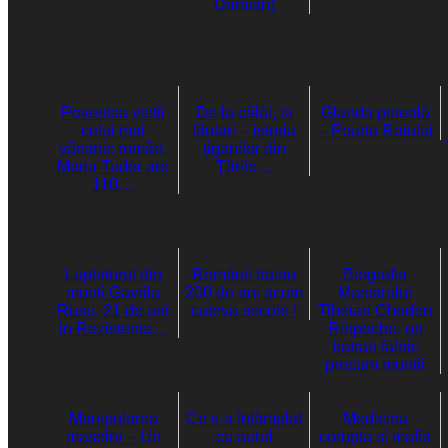
Damian)
Povestea vieții
De la călăi, la
Glanda pineală
celui mai
lăutari – istoria
– Poarta Raiului
vârstnic român:
ţiganilor din
Maria Tudor are
Ţările…
110…
Luptatorul din
Românii traiau
Biografia
munti Gavrila
200 de ani acum
Maestrului
Rusu, 21 de ani
cateva secole !
Tibetan Choden
in Rezistenta…
Rinpoche, un
batran falnic
precum muntii
Manipularea
Ce s-a întâmplat
Medicina
maselor – Un
cu aurul
corupta si mafia