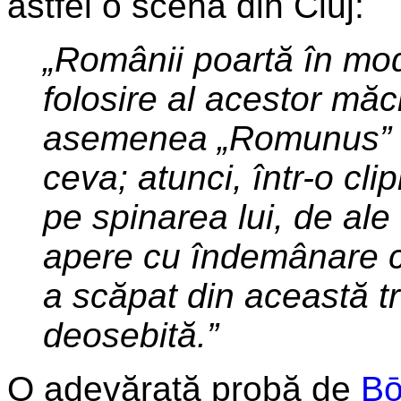
astfel o scenă din Cluj:
„Românii poartă în mod
folosire al acestor măci
asemenea „Romunus” 
ceva; atunci, într-o cl
pe spinarea lui, de ale 
apere cu îndemânare c
a scăpat din această t
deosebită.”
O adevărată probă de
Bō