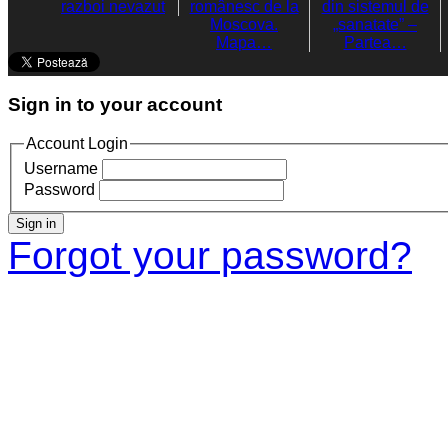
razboi nevazut
românesc de la
din sistemul de
Moscova.
„sanatate” –
Mapa…
Partea…
Sign in to your account
Account Login
Username
Password
Sign in
Forgot your password?