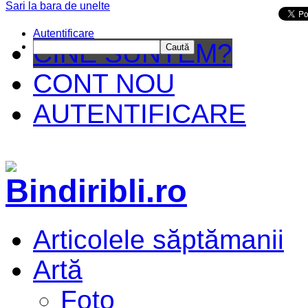
Sari la bara de unelte
Da mai departe
Autentificare
CINE SUNTEM?
Caută
CONT NOU
AUTENTIFICARE
Articolele săptămanii
Artă
Foto