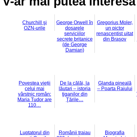
V-ar mai putea interesa 
Churchill şi
George Orwell în
Gregorius Moler,
OZN-urile
dosarele
un pictor
serviciilor
renascentist uitat
secrete britanice
din Braşov
(de George
Damian)
Povestea vieții
De la călăi, la
Glanda pineală
celui mai
lăutari – istoria
– Poarta Raiului
vârstnic român:
ţiganilor din
Maria Tudor are
Ţările…
110…
Luptatorul din
Românii traiau
Biografia