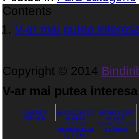
Contents
V-ar mai putea interesa
Copyright © 2014
Bindirib
V-ar mai putea interesa 
Churchill şi
George Orwell în
Gregorius Moler,
OZN-urile
dosarele
un pictor
serviciilor
renascentist uitat
secrete britanice
din Braşov
(de George