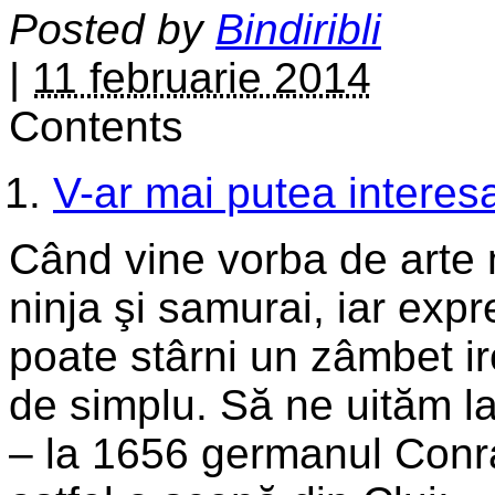
Posted by
Bindiribli
|
11 februarie 2014
Contents
V-ar mai putea interesa
Când vine vorba de arte m
ninja şi samurai, iar expr
poate stârni un zâmbet ir
de simplu. Să ne uităm l
– la 1656 germanul Conra