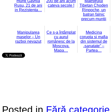
munti Gavrila
200 de ani acum
Maestrului
Rusu, 21 de ani
cateva secole !
Tibetan Choden
in Rezistenta…
Rinpoche, un
batran falnic
precum muntii
Manipularea
Ce s-a întâmplat
Medicina
maselor – Un
cu aurul
corupta si mafia
razboi nevazut
românesc de la
din sistemul de
Moscova.
„sanatate” –
Mapa…
Partea…
Posted in
Fără categorie