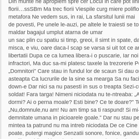
Din munte ne apropiem spre cer Locul in care pot linis
florii…ssSBm Ma trec fiorii Viespile curg miere polifl
metafora Ne vedem sus, in rai, La sfarsitul lunii mai
de povesti, Pe unele le-auzi, pe altele le traiesti se t
maldar bagajul umplut atarna de umar
un sac plin cu spatiu si timp, greoi, il simt in spate, da
misca, e viu, oare daca-l scap se varsa si uit tot ce
libertatii Dupa ce ca lumea libera-i o puscarie, Iar noi
infractori, Ma duc sa-mi platesc taxele la trezorerie P
„Domnitori” Care stau in fundul lor de scaun Si dau or
asteapta Ca lucrurile de la sine sa mearga Sa nu fac
down-e Dar nici sa nu pasesti in sus o treapta Sezi-cul
soldat! Fara targa! Nimeni niciodata nu te-ntreaba: „
dormi? Ai o perna moale? Esti bine? Ce te doare?” T
„Nu,domnule,nu am! Nu am timp sa ti raspund! Si mi
demnitate umana in picioarele goale.” Dar nu stau pe
mintea ta patrund nu ma intreb niciodata De ce Cine 
poate, putergi magice Senzatii sonore, fonice, gandu