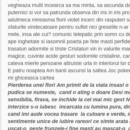
vegheaza multi incearca sa ma minta, sa ascunda da
puternici si vor sa patrunda observa din iris in iris pr
adulmeca mireasma florii violet incerc din rasputeri 
sfaturile vindecatoare pentru suflet nici greselile n-ar
mele, insa ale cui? comunic telepatic prin somn cu d
ape inghetate si iasomnii poarta pe fete masti perfid
trasaturi adormite si triste Cristaluri vin in valurile m
magice, cuvinte acide gesturi sodomite cristaline, can
cateva mierle persoane altruiste urla in interiorul lor 
E patru noaptea Am banii ascunsi la saltea Joc poke
mi ghiceasca cartea
Pierderea unei flori
Am primit de la viata insasi o
pudica se numeste,
cand o ating o doare
Desi m
sensibilia, firava, se inchide la cel mai mic gest
N
interzice s-o iubesc
incarcata cu lumina pura, di
cand imi aude vocea trasare
la culoare e verde,
sentimente unice de iubire
rareori ce simte arata
uscat-o
peste frunzele-i fine masti au mascat-o