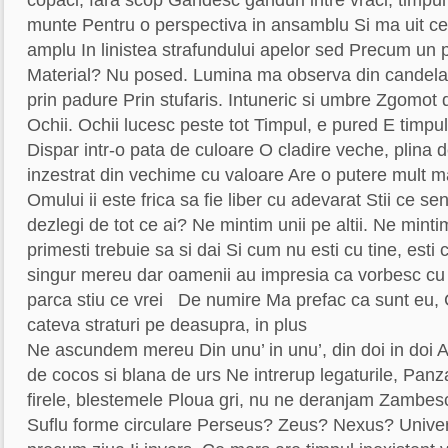
copaci, fara scop Gandesc ganduri intre vraci, timpu
munte Pentru o perspectiva in ansamblu Si ma uit c
amplu In linistea strafundului apelor sed Precum un
Material? Nu posed. Lumina ma observa din candela
prin padure Prin stufaris. Intuneric si umbre Zgomot 
Ochii. Ochii lucesc peste tot Timpul, e pured E timp
Dispar intr-o pata de culoare O cladire veche, plina 
inzestrat din vechime cu valoare Are o putere mult ma
Omului ii este frica sa fie liber cu adevarat Stii ce s
dezlegi de tot ce ai? Ne mintim unii pe altii. Ne minti
primesti trebuie sa si dai Si cum nu esti cu tine, esti 
singur mereu dar oamenii au impresia ca vorbesc cu ei
parca stiu ce vrei De numire Ma prefac ca sunt eu, Ce
cateva straturi pe deasupra, in plus
Ne ascundem mereu Din unu’ in unu’, din doi in doi A
de cocos si blana de urs Ne intrerup legaturile, Panz
firele, blestemele Ploua gri, nu ne deranjam Zambesc
Suflu forme circulare Perseus? Zeus? Nexus? Unive