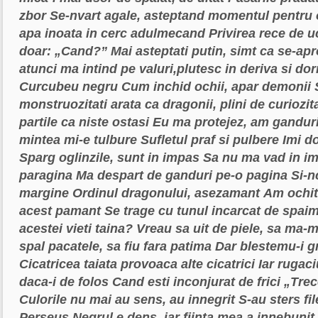
zbor
Se-nvart agale, asteptand momentul pentru
apa inoata in cerc adulmecand
Privirea rece de u
doar: „Cand?”
Mai asteptati putin, simt ca se-ap
atunci ma intind pe valuri,plutesc in deriva si d
Curcubeu negru
Cum inchid ochii, apar demonii
monstruozitati
arata ca dragonii, plini de curiozita
partile ca niste ostasi
Eu ma protejez, am ganduri
mintea mi-e tulbure
Sufletul praf si pulbere
Imi d
Sparg oglinzile, sunt in impas
Sa nu ma vad in i
paragina
Ma despart de ganduri pe-o pagina
Si-n
margine
Ordinul dragonului, asezamant
Am ochit 
acest pamant
Se trage cu tunul incarcat de spai
acestei vieti taina?
Vreau sa uit de piele, sa ma-m
spal pacatele, sa fiu fara patima
Dar blestemu-i g
Cicatricea taiata provoaca alte cicatrici
Iar rugac
daca-i de folos
Cand esti inconjurat de frici
„Trec
Culorile nu mai au sens, au innegrit
S-au sters fi
Perseus
Negrul e dens, iar fiinta mea a innebunit