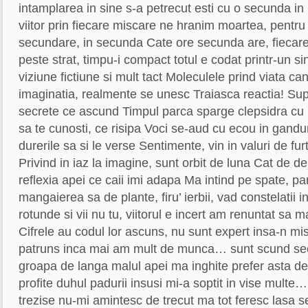
intamplarea in sine s-a petrecut esti cu o secunda in 
viitor prin fiecare miscare ne hranim moartea, pentru 
secundare, in secunda Cate ore secunda are, fiecare
peste strat, timpu-i compact totul e codat printr-un s
viziune fictiune si mult tact Moleculele prind viata ca
imaginatia, realmente se unesc Traiasca reactia! S
secrete ce ascund Timpul parca sparge clepsidra cu n
sa te cunosti, ce risipa Voci se-aud cu ecou in gandur
durerile sa si le verse Sentimente, vin in valuri de f
Privind in iaz la imagine, sunt orbit de luna Cat de de
reflexia apei ce caii imi adapa Ma intind pe spate, 
mangaierea sa de plante, firu’ ierbii, vad constelatii 
rotunde si vii nu tu, viitorul e incert am renuntat sa m
Cifrele au codul lor ascuns, nu sunt expert insa-n mis
patruns inca mai am mult de munca… sunt scund sec
groapa de langa malul apei ma inghite prefer asta deca
profite duhul padurii insusi mi-a soptit in vise multe
trezise nu-mi amintesc de trecut ma tot feresc lasa s