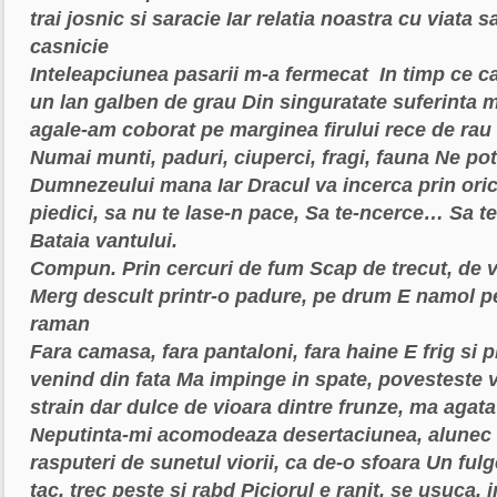
trai josnic si saracie
Iar relatia noastra cu viata 
casnicie
Inteleapciunea pasarii m-a fermecat
In timp ce c
un lan galben de grau
Din singuratate suferinta 
agale-am coborat pe marginea firului rece de rau
Numai munti, paduri, ciuperci, fragi, fauna
Ne pot
Dumnezeului mana
Iar Dracul va incerca prin ori
piedici, sa nu te lase-n pace,
Sa te-ncerce…
Sa t
Bataia vantului.
Compun. Prin cercuri de fum
Scap de trecut, de v
Merg descult printr-o padure, pe drum
E namol pes
raman
Fara camasa, fara pantaloni, fara haine
E frig si 
venind din fata
Ma impinge in spate, povesteste v
strain dar dulce de vioara dintre frunze, ma agata
Neputinta-mi acomodeaza desertaciunea, alunec 
rasputeri de sunetul viorii, ca de-o sfoara
Un fulg
tac, trec peste si rabd
Piciorul e ranit, se usuca,