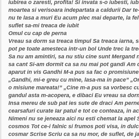
iubirea o zaresti, profita!
Si invata s-o iubesti, iub
moartea si verisoara indepartata a caldurii
Dar te
nu te lasa a muri
Eu acum plec mai departe, la fel
suflet sa-mi treaca de iubit
Omul cu cap de perna
Vreau sa dorm sa treaca timpul
Sa treaca iarna, s
pot pe toate amesteca intr-un bol
Unde trec la tr
Sa nu am amintiri, sa nu stiu cine sunt
Mergand n
sa cant
Si-am dormit ca sa nu mai pot gandi
Am d
aparut in vis Gandhi
M-a pus sa fac o promisiune
„Gandhi, mi-e greu cu mine, lasa-ma in pace”
„Om
o misiune mareata!”
„Cine m-a pus sa vorbesc cu
gandul asta m-acopera, e dibaci
Eu vreau sa dorm
Insa mereu de sub pat ies sute de draci
Am perne 
cearsafuri curate
Iar patul e tot ce conteaza,
in a
Nimeni nu se jeneaza
aici nu esti chemat la apel
cosmos
Tot ce-i falnic si frumos
poti visa, in dul
cosmar
Scrise
Scriu ca sa nu mor, de suflet, de j