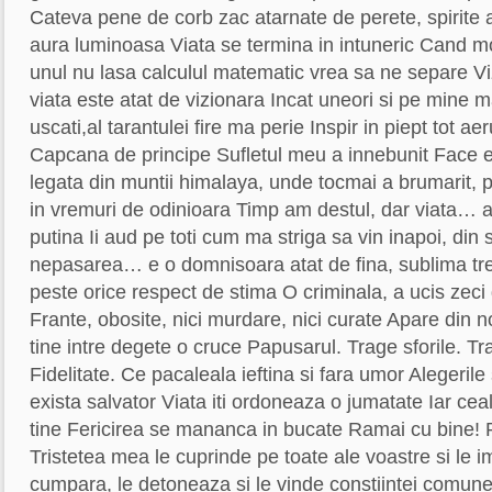
Cateva pene de corb zac atarnate de perete, spirite
aura luminoasa Viata se termina in intuneric Cand mo
unul nu lasa calculul matematic vrea sa ne separe 
viata este atat de vizionara Incat uneori si pe mine m
uscati,al tarantulei fire ma perie Inspir in piept tot a
Capcana de principe Sufletul meu a innebunit Face ec
legata din muntii himalaya, unde tocmai a brumarit, p
in vremuri de odinioara Timp am destul, dar viata…
putina Ii aud pe toti cum ma striga sa vin inapoi, din 
nepasarea… e o domnisoara atat de fina, sublima tre
peste orice respect de stima O criminala, a ucis zeci
Frante, obosite, nici murdare, nici curate Apare din 
tine intre degete o cruce Papusarul. Trage sforile. Tra
Fidelitate. Ce pacaleala ieftina si fara umor Alegerile
exista salvator Viata iti ordoneaza o jumatate Iar ceal
tine Fericirea se mananca in bucate Ramai cu bine! Pe
Tristetea mea le cuprinde pe toate ale voastre si le i
cumpara, le detoneaza si le vinde constiintei comun