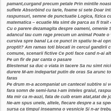
pamant,curgand precum petale
Prin mintile noast
suflete
Absorbind cu tarie, foame si sete
Doar int
raspunsuri, semne de punctuatie
Logica, fizica cu
matematica – ecuatie
Ma simt de parca as fi trait 
Cu o parere dezamagita despre oameni, omenie
adancul tau cum rage precum un animal
Poate o 
cursiva spre banal
La ce punct in spatiu te-ai opr
proptit?
Am ramas toti blocati in cercul gandirii c
comune, scenarii fictive
Ce poti face cand n-ai al
Pe un fir de par canta o pasare
Blestemat sa duc o viata in tacere
Sa nu simt nici
durere
M-am indepartat putin de oras
Sa arunc to
faras
Pe drum m-a acompaniat un cantecel subtire si v
fara somn de semi-luna
I-am inteles graiul, ras
Ma mir ca m-auzi, fata de cuib eram atat,atat de j
Ne-am spus unele, altele, fiecare despre a sa spe
sursa ca timpul inseamna o vesnicie
Si n-ar treb