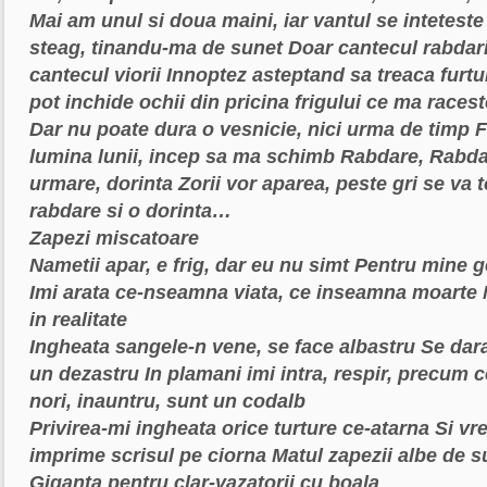
Mai am unul si doua maini, iar vantul se inteteste
steag, tinandu-ma de sunet
Doar cantecul rabdari
cantecul viorii
Innoptez asteptand sa treaca furtu
pot inchide ochii din pricina frigului ce ma racest
Dar nu poate dura o vesnicie, nici urma de timp
F
lumina lunii, incep sa ma schimb
Rabdare, Rabdar
urmare, dorinta
Zorii vor aparea, peste gri se va 
rabdare si o dorinta…
Zapezi miscatoare
Nametii apar, e frig, dar eu nu simt
Pentru mine ge
Imi arata ce-nseamna viata, ce inseamna moarte
in realitate
Ingheata sangele-n vene, se face albastru
Se dara
un dezastru
In plamani imi intra, respir, precum c
nori, inauntru, sunt un codalb
Privirea-mi ingheata orice turture ce-atarna
Si vr
imprime scrisul pe ciorna
Matul zapezii albe de s
Giganta pentru clar-vazatorii cu boala