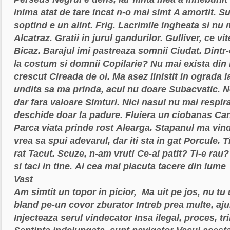
inima atat de tare incat n-o mai simt
A amortit. Su
soptind e un alint.
Frig. Lacrimile ingheata si nu
Alcatraz. Gratii in jurul gandurilor. Gulliver, ce vit
Bicaz. Barajul imi pastreaza somnii
Ciudat. Dintr
la costum si domnii
Copilarie? Nu mai exista din
crescut
Cireada de oi. Ma asez linistit in ograda 
undita sa ma prinda, acul nu doare
Subacvatic. N
dar fara valoare
Simturi. Nici nasul nu mai respir
deschide doar la padure. Fluiera un ciobanas
Can
Parca viata prinde rost
Alearga. Stapanul ma vin
vrea sa spui adevarul, dar iti sta in gat
Porcule. T
rat
Tacut. Scuze, n-am vrut!
Ce-ai patit? Ti-e rau?
si taci in tine.
Ai cea mai placuta tacere din lume
Vast
Am simtit un topor in picior,
Ma uit pe jos, nu tu
bland pe-un covor zburator
Intreb prea multe, aj
Injecteaza serul vindecator
Insa ilegal, proces, tr