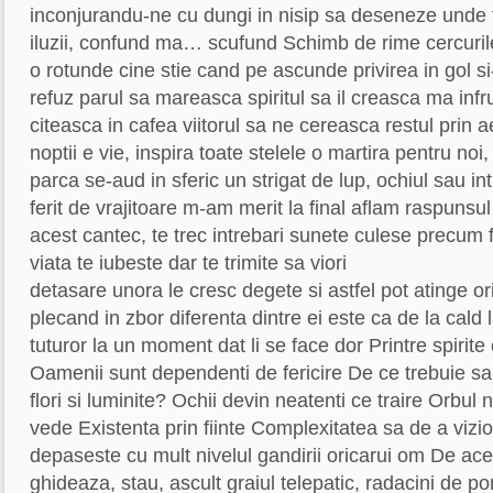
inconjurandu-ne cu dungi in nisip sa deseneze unde 
iluzii, confund ma… scufund Schimb de rime cercurile
o rotunde cine stie cand pe ascunde privirea in gol s
refuz parul sa mareasca spiritul sa il creasca ma infru
citeasca in cafea viitorul sa ne cereasca restul prin a
noptii e vie, inspira toate stelele o martira pentru noi,
parca se-aud in sferic un strigat de lup, ochiul sau in
ferit de vrajitoare m-am merit la final aflam raspunsul 
acest cantec, te trec intrebari sunete culese precum 
viata te iubeste dar te trimite sa viori
detasare unora le cresc degete si astfel pot atinge ori
plecand in zbor diferenta dintre ei este ca de la cal
tuturor la un moment dat li se face dor Printre spirite
Oamenii sunt dependenti de fericire De ce trebuie sa f
flori si luminite? Ochii devin neatenti ce traire Orbul
vede Existenta prin fiinte Complexitatea sa de a viz
depaseste cu mult nivelul gandirii oricarui om De ace
ghideaza, stau, ascult graiul telepatic, radacini de 