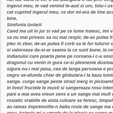
ingerul meu, te vad venind
te-aud si urc, totu-i u
cat cuprind
ingerul meu, ce dor mi-era de tine
ac
bine.
Simfonia izolarii
Cand ma uit in jur si vad pe ce lume traiesc,
imi v
sa nu mai privesc
sa nu mai respir, de-as putea fi
plec in zbor, de-as putea fi corb
sa le fur tuturor 
si valoroase
da-si-ar seama la ce sunt bune, la c
indianului care poarta pene pe coroana-i
c-a sosi
dragonul cu venin in gura
ce-si plesneste dusma
sigura
nu-i mai pasa, cea de langa persoana
e pr
negru se-afunda
chiar de globulara-i la baza lum
sange. curge sange peste strazi
merg in picioare
in livezi
fructele le musti si sangereaza rosu inte
pare a mai avea vreun sens
e un sange mai mult 
rosiatic
vrabiile de aista culoare se feresc, timpul
au ramas impotmolite-n balta rosie de sange
ma d