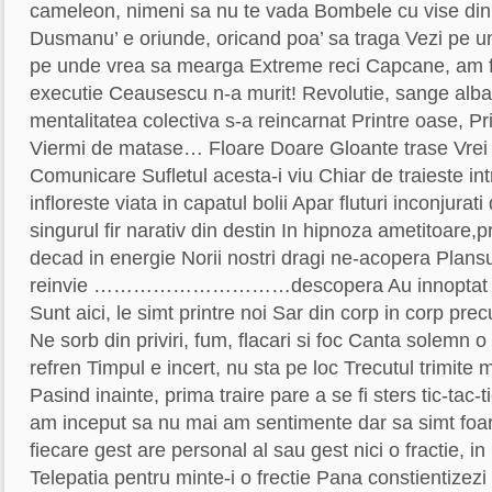
cameleon, nimeni sa nu te vada Bombele cu vise din
Dusmanu’ e oriunde, oricand poa’ sa traga Vezi pe un
pe unde vrea sa mearga Extreme reci Capcane, am fo
executie Ceausescu n-a murit! Revolutie, sange alba
mentalitatea colectiva s-a reincarnat Printre oase, Pr
Viermi de matase… Floare Doare Gloante trase Vrei
Comunicare Sufletul acesta-i viu Chiar de traieste in
infloreste viata in capatul bolii Apar fluturi inconjurat
singurul fir narativ din destin In hipnoza ametitoare,p
decad in energie Norii nostri dragi ne-acopera Plansul 
reinvie …………………………descopera Au innoptat duhu
Sunt aici, le simt printre noi Sar din corp in corp pr
Ne sorb din priviri, fum, flacari si foc Canta solemn o
refren Timpul e incert, nu sta pe loc Trecutul trimite m
Pasind inainte, prima traire pare a se fi sters tic-tac-t
am inceput sa nu mai am sentimente dar sa simt foa
fiecare gest are personal al sau gest nici o fractie, in 
Telepatia pentru minte-i o frectie Pana constientizezi 