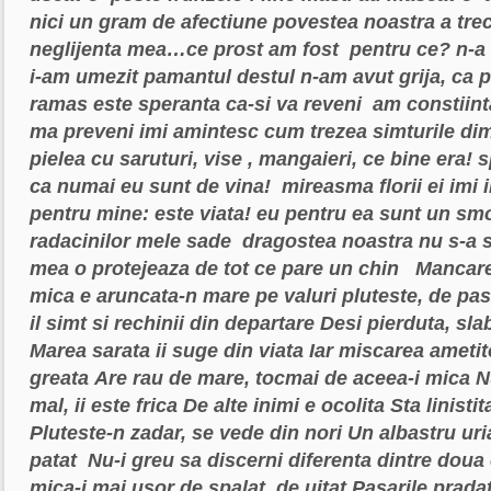
nici un gram de afectiune
povestea noastra a trec
neglijenta mea…ce prost am fost
pentru ce? n-a 
i-am umezit pamantul destul
n-am avut grija, ca p
ramas este speranta ca-si va reveni
am constiint
ma preveni
imi amintesc cum trezea
simturile di
pielea
cu saruturi, vise , mangaieri, ce bine era!
s
ca numai eu sunt de vina!
mireasma florii ei imi
pentru mine: este viata!
eu pentru ea sunt un sm
radacinilor mele sade
dragostea noastra nu s-a s
mea o protejeaza de tot ce pare un chin
Mancare
mica e aruncata-n mare
pe valuri pluteste, de pa
il simt si rechinii din departare
Desi pierduta, sla
Marea sarata ii suge din viata
Iar miscarea ametit
greata
Are rau de mare, tocmai de aceea-i mica
N
mal, ii este frica
De alte inimi e ocolita
Sta linistit
Pluteste-n zadar, se vede din nori
Un albastru ur
patat
Nu-i greu sa discerni diferenta dintre doua 
mica-i mai usor de spalat, de uitat
Pasarile prada