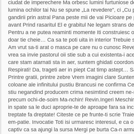
ciudat de imperechere Ma orbesc lumini furtuniose de 
lumina ochilor tai Nu se spune „La revedere”, ci „Cu 
gandirii prin astral Pana peste mii de vai Picioare pe
avant Prind rasaritul El e grabitul Ne legam strans 
Pentru a ne putea reaminti momente Iti construiesc o
doar tie cheie… Ca sa te poti uita in interior Trebuie s
Am vrut sa-ti arat o masca pe care nu o cunosc Reve
vrea sa invie pastorul oii stie sub a cui existenta-i 
care stam atarnati sta in aer, suntem ghidati coordonati
Respirati! Da, trageti aer in piept Cat timp astept… 
Printre gratii, printre zebre Vrem imagini clare Sunt
coloane ale infinitului pustiu Brancusi ne confirma 
stiu negandind producem crima nesimtind creem ne-n
precum ochi-de-soim Ma-nchin! Revin.Ingeri Meschini. 
in spate sa le duci aproprie-te de aproape fara sa inc
treptate fa dreptate! Citeste ce pe frunte-ti scrie Traie
em-patie. Invocatie Toti isi urmaresc interesul, e ca o
captiv ca sa ajungi la sursa Mergi pe burta Ca-n arm