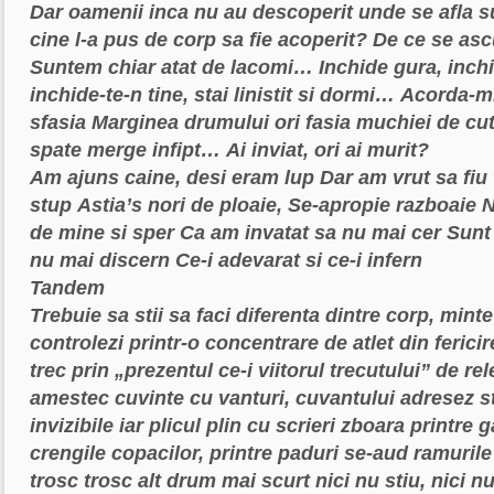
Dar oamenii inca nu au descoperit
unde se afla s
cine l-a pus de corp sa fie acoperit?
De ce se asc
Suntem chiar atat de lacomi…
Inchide gura, inchi
inchide-te-n tine, stai linistit si dormi…
Acorda-mi 
sfasia
Marginea drumului ori fasia
muchiei de cut
spate merge infipt…
Ai inviat, ori ai murit?
Am ajuns caine, desi eram lup
Dar am vrut sa fiu 
stup
Astia’s nori de ploaie,
Se-apropie razboaie
N
de mine si sper
Ca am invatat sa nu mai cer
Sunt
nu mai discern
Ce-i adevarat si ce-i infern
T
andem
Trebuie sa stii sa faci diferenta dintre corp, minte
controlezi printr-o concentrare de atlet
din ferici
trec
prin „prezentul ce-i viitorul trecutului”
de rel
amestec
cuvinte cu vanturi, cuvantului
adresez st
invizibile
iar plicul plin cu scrieri zboara printre 
crengile copacilor, printre paduri
se-aud ramurile
trosc trosc
alt drum mai scurt nici nu stiu, nici 