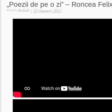
„Poezii de pe o zi” – Roncea Feli
|
25 ianuarie 2013
Posted by
Bindiribli