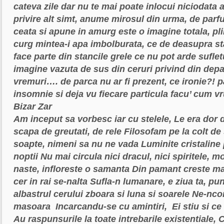
cateva zile dar nu te mai poate inlocui niciodata
privire alt simt, anume mirosul din urma, de par
ceata si apune in amurg
este o imagine totala, p
curg
mintea-i apa imbolburata, ce de deasupra st
face parte din stancile grele ce nu pot arde
suflet
imagine vazuta de sus din ceruri
privind din depar
vremuri….
de parca nu ar fi prezent, ce ironie?!
p
insomnie
si deja vu
fiecare particula facu’ cum vr
Bizar Zar
Am inceput sa vorbesc iar cu stelele,
Le era dor 
scapa de greutati, de rele
Filosofam pe la colt de 
soapte, nimeni sa nu ne vada
Luminite cristaline
noptii
Nu mai circula nici dracul, nici spiritele, mo
naste, infloreste o samanta
Din pamant creste ma
cer in rai se-nalta
Sufla-n lumanare, e ziua ta, pun
albastrul cerului zboara si luna si soarele
Ne-ncon
masoara
Incarcandu-se cu amintiri,
Ei stiu si c
Au raspunsurile la toate intrebarile existentiale,
C