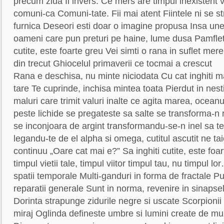
precum ziua Ii invers. Ce mers are timpul inexistent v
comuni-ca Comuni-tate. Fii mai atent Fiintele ni se str
furnica Deseori esti doar o imagine propusa Insa uneor
oameni care pun preturi pe haine, lume dusa Pamflet.
cutite, este foarte greu Vei simti o rana in suflet me
din trecut Ghiocelul primaverii ce tocmai a crescut
Rana e deschisa, nu minte niciodata Cu cat inghiti m
tare Te cuprinde, inchisa mintea toata Pierdut in nestir
maluri care trimit valuri inalte ce agita marea, oceanul
peste lichide se pregateste sa salte se transforma-n r
se inconjoara de argint transformandu-se-n inel sa te
legandu-te de el alpha si omega, cutitul ascutit ne ta
continuu „Oare cat mai e?” Sa inghiti cutite, este foa
timpul vietii tale, timpul viitor timpul tau, nu timpul 
spatii temporale Multi-ganduri in forma de fractale Pur
reparatii generale Sunt in norma, revenire in sinapsel
Dorinta strapunge zidurile negre si uscate Scorpionii
miraj Oglinda defineste umbre si lumini create de muz