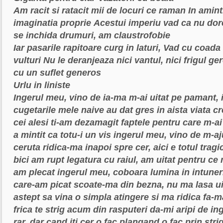
Am racit si ratacit mii de locuri ce raman
In aminti
imaginatia proprie
Acestui imperiu vad ca nu dor
se inchida drumuri, am claustrofobie
Iar pasarile rapitoare curg in laturi,
Vad cu coada o
vulturi
Nu le deranjeaza nici vantul, nici frigul ge
cu un suflet generos
Urlu in liniste
Ingerul meu, vino de ia-ma
m-ai uitat pe pamant,
cugetarile mele naive au dat gres
in aista viata 
cei alesi
ti-am dezamagit faptele pentru care m-ai
a mintit ca totu-i un vis
ingerul meu, vino de m-aj
ceruta
ridica-ma inapoi spre cer, aici
e totul tragi
bici
am rupt legatura cu raiul, am uitat
pentru ce 
am plecat
ingerul meu, coboara lumina
in intuner
care-am picat
scoate-ma din bezna, nu ma lasa ui
astept sa vina
o simpla atingere si ma ridica
fa-m
frica
te strig acum din rasputeri
da-mi aripi de in
rar, dar cand iti cer o fac plangand
o fac prin stri