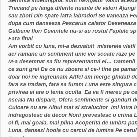
Sentinta indelungata, sunt navigator
Vasul acesta
Trecand pe langa diferite nuante de valori
Ajungi 
sau zbori
Din spate latra labradori
Se vaneaza
Fe
dupa cum danseaza
Pescarus calator
Deseneaz
Galbene flori
Cuvintele nu-si au rostul
Faptele sp
Fara final
Am vorbit cu luna, mi-a dezvaluit
misterele vietii
aer ramane un sentiment unic
voi scoate raze p
M-a desemnat sa fiu reprezentantul ei…
Oamenii 
ce sunt grei
De ce nu zboara si ce-i tine pe pama
doar noi ne ingreunam
Altfel am merge ghidati d
fara sa tradam, fara sa furam
Luna este singura c
privirea ei are o tenta oculta
Ea va fi mereu pe ce
nseala
Nu dispare,
Ofera sentimente si ganduri de
Culoare nu are
Albul mat si stralucitor
Imi intra 
indragostesc de decor
Norii prevestesc o crima
L
oi fi, mai goala, mai plina
Acoperita de umbra pam
Luna, dansezi hoola cu cercul de lumina
Pe cerul