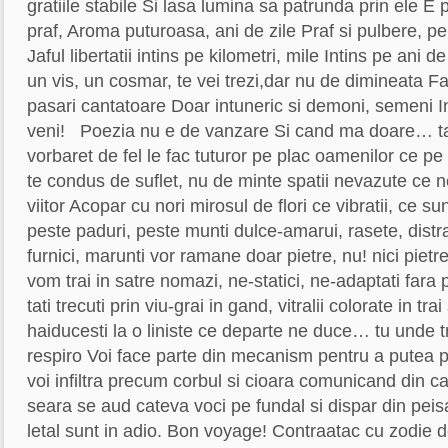
gratiile stabile Si lasa lumina sa patrunda prin ele E pr
praf, Aroma puturoasa, ani de zile Praf si pulbere, pen
Jaful libertatii intins pe kilometri, mile Intins pe ani de
un vis, un cosmar, te vei trezi,dar nu de dimineata Fa
pasari cantatoare Doar intuneric si demoni, semeni In
veni! Poezia nu e de vanzare Si cand ma doare… t
vorbaret de fel le fac tuturor pe plac oamenilor ce pe
te condus de suflet, nu de minte spatii nevazute ce n
viitor Acopar cu nori mirosul de flori ce vibratii, ce su
peste paduri, peste munti dulce-amarui, rasete, distra
furnici, marunti vor ramane doar pietre, nu! nici pietr
vom trai in satre nomazi, ne-statici, ne-adaptati fara 
tati trecuti prin viu-grai in gand, vitralii colorate in tr
haiducesti la o liniste ce departe ne duce… tu unde tr
respiro Voi face parte din mecanism pentru a putea
voi infiltra precum corbul si cioara comunicand din ca
seara se aud cateva voci pe fundal si dispar din peis
letal sunt in adio. Bon voyage! Contraatac cu zodie d