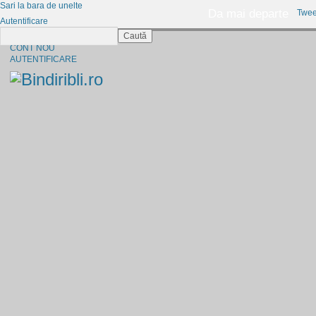
Sari la bara de unelte
Da mai departe
Twee
Autentificare
Caută
CINE SUNTEM?
CONT NOU
AUTENTIFICARE