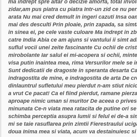
ma indrept spre altar
o decizie amorfa, total invo
zidar,am pus piatra cu piatra
Intr-un zid ce nu pe
arata
Nu mai cred demult in ingeri cazuti
Insa oa
mai des desculti
Prin ploaie, prin zapada, sa sim
in sinea ei, pe cele vaste culoare
Ma indrept in zb
catre India
Abia ce am ajuns si vantului ii simt ad
suflul vocii unei zeite fascinante
Cu ochii de crista
mirobolante
Iar salul ei mi-acopera si ochii, mint
visa putin inaintea mea, rima
Versurilor mele se i
Sunt dedicatii de dragoste in speranta desarta
Ca
indragostita de mine, e indragostita de arta
De cr
dinlauntrul sufletului meu pierdut
n-am stiut nicio
a vrut
Ce pacat! Ca el fiind pierdut, ramane pierz
aproape nimic uman si muritor
De aceea o prives
minunata
Ce-n viata mea ratacita de putine ori se
schimba perceptia asupra lumii si felul ei de-a si
mi se taie rasuflarea prin zimtii
Fierestraului ucig
doua
Inima mea si viata, acum va destainuiesc s