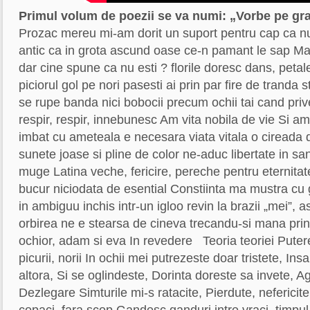
Primul volum de poezii se va numi: „Vorbe pe gra
Prozac mereu mi-am dorit un suport pentru cap ca n
antic ca in grota ascund oase ce-n pamant le sap Mac
dar cine spune ca nu esti ? florile doresc dans, petal
piciorul gol pe nori pasesti ai prin par fire de tranda s
se rupe banda nici bobocii precum ochii tai cand pri
respir, respir, innebunesc Am vita nobila de vie Si a
imbat cu ameteala e necesara viata vitala o cireada 
sunete joase si pline de color ne-aduc libertate in sa
muge Latina veche, fericire, pereche pentru eternita
bucur niciodata de esential Constiinta ma mustra cu 
in ambiguu inchis intr-un igloo revin la brazii „mei”, as
orbirea ne e stearsa de cineva trecandu-si mana pr
ochior, adam si eva In revedere Teoria teoriei Putere
picurii, norii In ochii mei putrezeste doar tristete, Insa 
altora, Si se oglindeste, Dorinta doreste sa invete, 
Dezlegare Simturile mi-s ratacite, Pierdute, nefericit