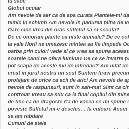
iti sade
Globul ocular
Am nevoie de aer ca de apa curata
Plantele-mi da
nimic in schimb
Am nevoie in padurea plina de v
Oare cine vrea din oras sufletul sa-si scoata?
De ce omoram plante ca niste animale?
De ce co
la vale
Norii ne umezesc mintea sa fie limpede
Oc
oarba prin culori vede
si ce vrea sa spuna aceast
soarele cand ne ofera lumina?
De ce se invarte 
pot scapa de aceste mii de intrebari?
Am uitat de
creat in jurul nostru un scut
Suntem firavi precum
protejam de orice ca acii de arici
Am nevoie de ap
nevoie de raspunsuri, sunt in sah-mat
Simt ca cin
controlat
Vreau sa stiu ca la final copilul din min
de tine ca de dragoste
Ca de vocea ce-mi spune 
poveste
Sufletul mi-e deschis… la culoare
Acum n
sa am rabdare
Cununi de stele