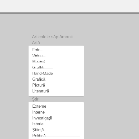
Articolele săptămanii
Artă
Foto
Video
Muzică
Graffiti
Hand-Made
Grafică
Pictură
Literatură
Ştiri
Externe
Interne
Investigaţii
Istorie
Ştiinţă
Politică