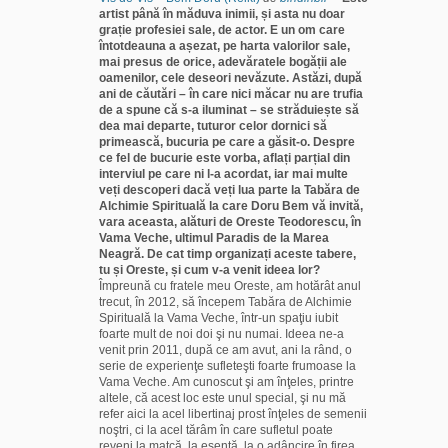
artist până în măduva inimii, și asta nu doar
grație profesiei sale, de actor. E un om care
întotdeauna a așezat, pe harta valorilor sale,
mai presus de orice, adevăratele bogății ale
oamenilor, cele deseori nevăzute. Astăzi, după
ani de căutări – în care nici măcar nu are trufia
de a spune că s-a iluminat – se străduiește să
dea mai departe, tuturor celor dornici să
primească, bucuria pe care a găsit-o. Despre
ce fel de bucurie este vorba, aflați parțial din
interviul pe care ni l-a acordat, iar mai multe
veți descoperi dacă veți lua parte la Tabăra de
Alchimie Spirituală la care Doru Bem vă invită,
vara aceasta, alături de Oreste Teodorescu, în
Vama Veche, ultimul Paradis de la Marea
Neagră.
De cat timp organizați aceste tabere,
tu și Oreste, și cum v-a venit ideea lor?
Împreună cu fratele meu Oreste, am hotărât anul
trecut, în 2012, să începem Tabăra de Alchimie
Spirituală la Vama Veche, într-un spaţiu iubit
foarte mult de noi doi şi nu numai. Ideea ne-a
venit prin 2011, după ce am avut, ani la rând, o
serie de experienţe sufleteşti foarte frumoase la
Vama Veche. Am cunoscut şi am înţeles, printre
altele, că acest loc este unul special, şi nu mă
refer aici la acel libertinaj prost înţeles de semenii
noştri, ci la acel tărâm în care sufletul poate
reveni la matcă, la esenţă, la o adâncire în firea