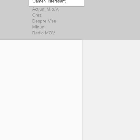
Oameni interesanţi
Acţiuni M.o.V.
Crez
Despre Vise
Minuni
Radio MOV