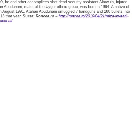
, he and other accomplices shot dead security assistant Altawula, injured
n Abuduhani, male, of the Uygur ethnic group, was born in 1964. A native of
 In August 1991, Atahan Abuduhani smuggled 7 handguns and 180 bullets into
 13 that year.
Sursa:
Roncea.ro
–
http://roncea.ro/2010/04/21/miza-invitarii-
ania-al/