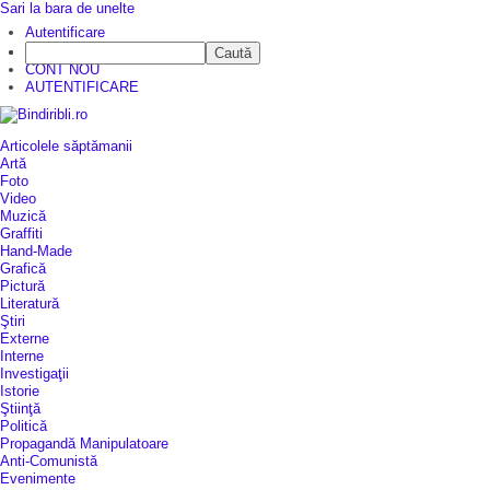
Sari la bara de unelte
Autentificare
Caută
CINE SUNTEM?
CONT NOU
AUTENTIFICARE
Articolele săptămanii
Artă
Foto
Video
Muzică
Graffiti
Hand-Made
Grafică
Pictură
Literatură
Ştiri
Externe
Interne
Investigaţii
Istorie
Ştiinţă
Politică
Propagandă Manipulatoare
Anti-Comunistă
Evenimente