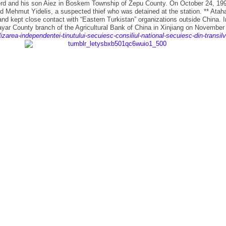
erd and his son Aiez in Boskem Township of Zepu County. On October 24, 1999
 Mehmut Yidelis, a suspected thief who was detained at the station. ** Ataha
nd kept close contact with “Eastern Turkistan” organizations outside China.
ayar County branch of the Agricultural Bank of China in Xinjiang on November
izarea-independentei-tinutului-secuiesc-consiliul-national-secuiesc-din-transilv