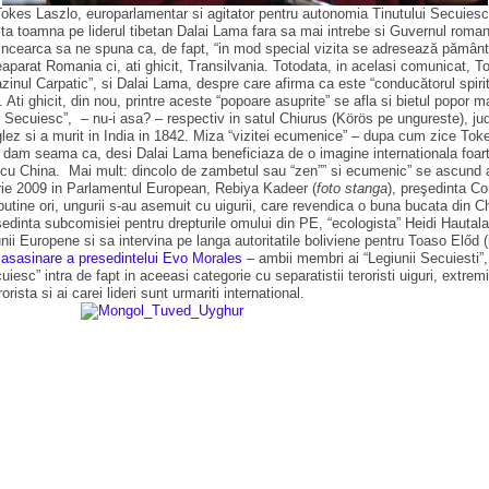
kes Laszlo, europarlamentar si agitator pentru autonomia Tinutului Secuiesc 
sta toamna pe liderul tibetan Dalai Lama fara sa mai intrebe si Guvernul roman. 
incearca sa ne spuna ca, de fapt, “in mod special vizita se adresează pământu
aparat Romania ci, ati ghicit, Transilvania. Totodata, in acelasi comunicat, Tok
azinul Carpatic”, si Dalai Lama, despre care afirma ca este “conducătorul spiritual
e”. Ati ghicit, din nou, printre aceste “popoare asuprite” se afla si bietul popor 
ul Secuiesc”, – nu-i asa? – respectiv in satul Chiurus (Körös pe ungureste), 
glez si a murit in India in 1842. Miza “vizitei ecumenice” – dupa cum zice Tokes
 dam seama ca, desi Dalai Lama beneficiaza de o imagine internationala foarte c
a cu China.
Mai mult: dincolo de zambetul sau “zen”” si ecumenic” se ascund al
embrie 2009 in Parlamentul European, Rebiya Kadeer (
foto stanga
), preşedinta Co
tine ori, ungurii s-au asemuit cu uigurii, care revendica o buna bucata din Chi
resedinta subcomisiei pentru drepturile omului din PE, “ecologista” Heidi Hauta
unii Europene si sa intervina pe langa autoritatile boliviene pentru Toaso Előd
e asasinare a presedintelui Evo Morales
– ambii membri ai “Legiunii Secuiesti”, 
esc” intra de fapt in aceeasi categorie cu separatistii teroristi uiguri, extrem
ista si ai carei lideri sunt urmariti international.