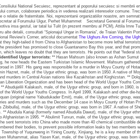
onsiliului National Secuiesc, reprezentant al poporului secuiesc si membrii emi
utului comun, colaborare periodica in vederea realizarii intereselor comune. T
o relatie de fraternitate. Noi, reprezentanii organizatiilor noastre, am semnat 
cretar al Forumului Uigur, Perhet Muhammet Secretarul General al Forumulu
 motiva insa gestul, iar tatal lui Tulit (in prezent membru al PCM), Attila Imre
u alte detalii, consultati “Spionajul Ungar in Romania”, de Traian Valentin Po
ational Review’s Corner, articolul documentat
The Uighurs Are Coming, the Uig
 they high-tailed it from China to Afghanistan to become more lethal terroris
, the president has promised to close Guantanamo Bay this year, and that promi
which leaves no doubt that they are terrorists. He points out that “federal 
 identified Uygur terrorists:
** Hasan Mahsum (also known as Ashan Sumut or 
iang, he now heads the Eastern Turkistan Islamic Movement. Mahsum gathered t
abroad in 1997. His gang was responsible for a murder in Moyu County of Ho
min Hazret, male, of the Uygur ethnic group, was born in 1950. A native of Mo
s and murders in Central Asian nations like Kazakhstan and Kirghizstan. ** Do
stan Liberation Organization and has been head of the World Uygur Youths Co
oup. ** Abudujelili Kalakash, male, of the Uygur ethnic group, and born in 1960,
f the World Uygur Youths Congress. In April 1999, Kalakash and other die-hard t
quan (original name Yabudukader Emit), male, of the Uygur ethnic group, was
obberies and murders such as the December 14 case in Moyu County of Hotan Pr
Zibibulla), male, of the Uygur ethnic group, was born in 1967. A native of Sh
es. ** Abudula Kariaji (formerly named Abudulla Dawut), male, of the Uygur e
o Afghanistan in 1995. ** Abulimit Turxun, male, of the Uygur ethnic group, w
8, he sent terrorists into China who made more than 40 chemical combustible 
bered their bodies, to prevent possible information leaks by two members who 
 Township of Yuqunweng in Yining County, Xinjiang, he is a key member of the
asen Muhammat, alias Yasen Kari, male, of the Uygur ethnic group, was born 