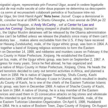
gratiei uigure, reprezentate prin Forumul Uigur, avand in vedere legaturile
recutul de mai multe secole al celor doua popoare ne determina sa descoperim
ca semn al recunoasterii colaborarii periodice si fructuoase intre noi.
i Uigur, bin Umit Hamit Agahi”
Nota bene:
Jozsef Csapo a demisionat in
 Tulit, consilier local al UDMR la Sfantu Gheorghe, a fost arestat de DNA pe 22
ncea si Aurel Rogojan, si
Andy McCarthy
, sef al
Center for Law and
hurs Are Coming!
: Despite being steeped in jihadist ideology, trained in
ts, the Uighur Muslim detainees will be released by the Obama administration
se can’t be fulfilled unless we release the jihadists since many of them can’t
statutory law … makes aliens excludable from the U.S. if they have received
Hasang Zunduluohe), male, of the Uygur ethnic group, was born in 1964. A
ogether a band of Xinjiang religious extremists to form the Eastern
tan on December 14, 1999, and robberies and murders cases on February 4 the
yu County in Hotan Prefecture, Xinjiang. He established the Eastern
lqun Isa, male, of the Uygur ethnic group, was born on September 2, 1967. A
ngress for many years. Since he fled abroad, he has organized and
 is a native of Moyu County in Hotan Prefecture, Xinjiang, China. He heads the
errorists decided to carry out terrorist activities in Africa, and planned a
 born in 1958. He is native of Uapqan Township, Shufu County, Kashi
efecture in 1999 and the February 4 case in Urumqi, which resulted in deaths
ufu County of Kashi, he is one of the chiefs of the Eastern Turkistan Islamic
thnic group, was born in December 1969. A native of Shache County of Kashi,
as born in 1964. A native of Urumqi, he is a key member of the Eastern
devices and used them in 15 consecutive attacks on big stores and wholesale
intended to quit the terrorist group. ** Hudaberdi Haxerbik, male, of the
 Eastern Turkistan Liberation Organization. On April 6, 1998, Hudaberdi
in 1964. He is a native of Boskem Town, Zepu County of Xinjiang. On August