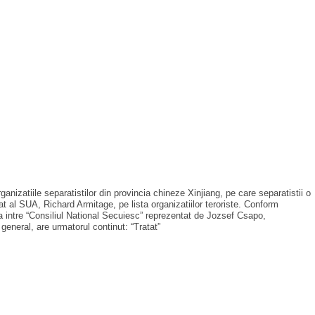
nizatiile separatistilor din provincia chineze Xinjiang, pe care separatistii o
at al SUA, Richard Armitage, pe lista organizatiilor teroriste. Conform
ta intre “Consiliul National Secuiesc” reprezentat de Jozsef Csapo,
general, are urmatorul continut: “Tratat”