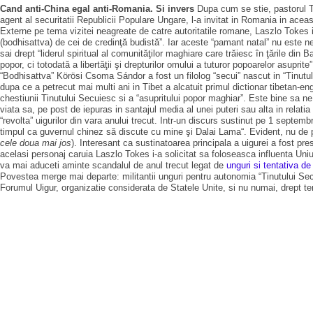
Cand anti-China egal anti-Romania. Si invers
Dupa cum se stie, pastorul To
agent al securitatii Republicii Populare Ungare, l-a invitat in Romania in acea
Externe pe tema vizitei neagreate de catre autoritatile romane, Laszlo Tokes 
(bodhisattva) de cei de credinţă budistă”. Iar aceste “pamant natal” nu este ne
sai drept “liderul spiritual al comunităţilor maghiare care trăiesc în ţările din B
popor, ci totodată a libertăţii şi drepturilor omului a tuturor popoarelor asuprit
“Bodhisattva” Körösi Csoma Sándor a fost un filolog “secui” nascut in “Tinut
dupa ce a petrecut mai multi ani in Tibet a alcatuit primul dictionar tibetan-en
chestiunii Tinutului Secuiesc si a “asupritului popor maghiar”. Este bine sa ne
viata sa, pe post de iepuras in santajul media al unei puteri sau alta in relati
“revolta” uigurilor din vara anului trecut. Intr-un discurs sustinut pe 1 sept
timpul ca guvernul chinez să discute cu mine şi Dalai Lama“. Evident, nu de pu
cele doua mai jos
). Interesant ca sustinatoarea principala a uigurei a fost p
acelasi personaj caruia Laszlo Tokes i-a solicitat sa foloseasca influenta Uni
va mai aduceti aminte scandalul de anul trecut legat de
unguri si tentativa d
Povestea merge mai departe: militantii unguri pentru autonomia “Tinutului Secui
Forumul Uigur, organizatie considerata de Statele Unite, si nu numai, drept teror