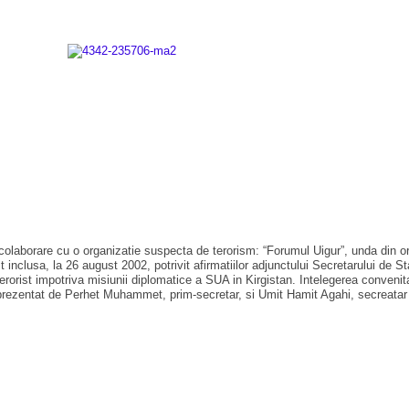
colaborare cu o organizatie suspecta de terorism: “Forumul Uigur”, unda din orga
inclusa, la 26 august 2002, potrivit afirmatiilor adjunctului Secretarului de St
terorist impotriva misiunii diplomatice a SUA in Kirgistan. Intelegerea conveni
 reprezentat de Perhet Muhammet, prim-secretar, si Umit Hamit Agahi, secreatar 