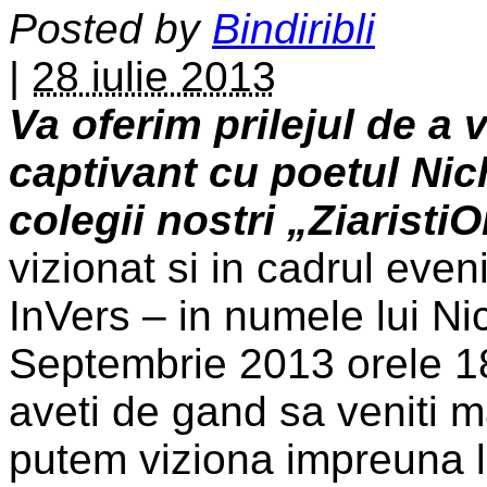
Posted by
Bindiribli
|
28 iulie 2013
Va oferim prilejul de a 
captivant cu poetul Nic
colegii nostri „Ziaristi
vizionat si in cadrul eve
InVers – in numele lui Ni
Septembrie 2013 orele 1
aveti de gand sa veniti m
putem viziona impreuna l