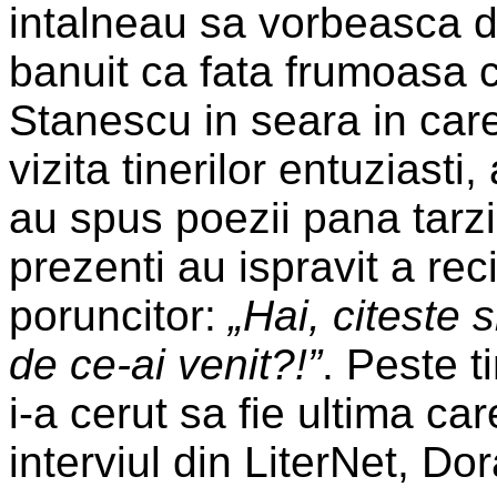
intalneau sa vorbeasca d
banuit ca fata frumoasa ca
Stanescu in seara in car
vizita tinerilor entuziasti
au spus poezii pana tarzi
prezenti au ispravit a rec
poruncitor:
„Hai, citeste s
de ce-ai venit?!”
. Peste t
i-a cerut sa fie ultima ca
interviul din LiterNet, Do