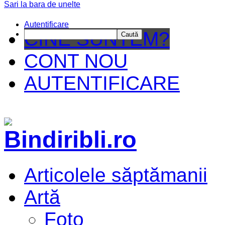
Sari la bara de unelte
Da mai departe
Autentificare
CINE SUNTEM?
Caută
CONT NOU
AUTENTIFICARE
Articolele săptămanii
Artă
Foto