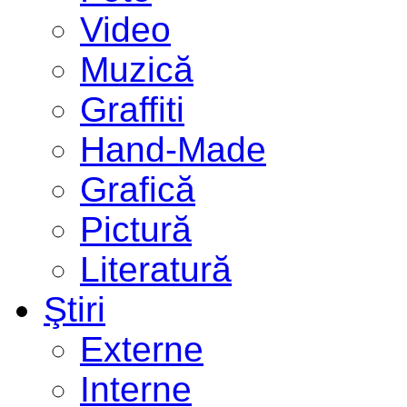
Video
Muzică
Graffiti
Hand-Made
Grafică
Pictură
Literatură
Ştiri
Externe
Interne