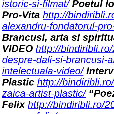
istoric-si-filmat/
Poetul I
Pro-Vita
http://bindiribli
alexandru-fondatorul-pro-
Brancusi, arta si spiritu
VIDEO
http://bindiribli.
despre-dali-si-brancusi-art
intelectuala-video/
Interv
Plastic
http://bindiribli.
zaica-artist-plastic/
“Poez
Felix
http://bindiribli.ro