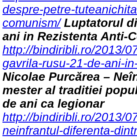
despre-petre-tuteanichita
comunism/
Luptatorul d
ani in Rezistenta Anti
http://bindiribli.ro/2013/0
gavrila-rusu-21-de-ani-in
Nicolae Purcărea – Neîn
mester al traditiei popul
de ani ca legionar
http://bindiribli.ro/2013/
neinfrantul-diferenta-din