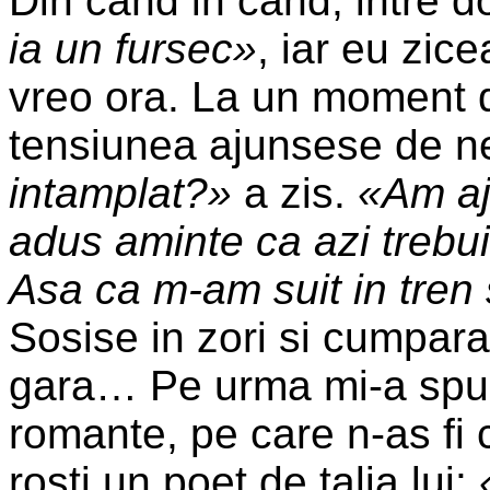
Din cand in cand, intre d
ia un fursec»
, iar eu zi
vreo ora. La un moment da
tensiunea ajunsese de n
intamplat?»
a zis.
«Am aj
adus aminte ca azi trebui
Asa ca m-am suit in tren 
Sosise in zori si cumpara
gara… Pe urma mi-a spus 
romante, pe care n-as fi 
rosti un poet de talia lui:
«