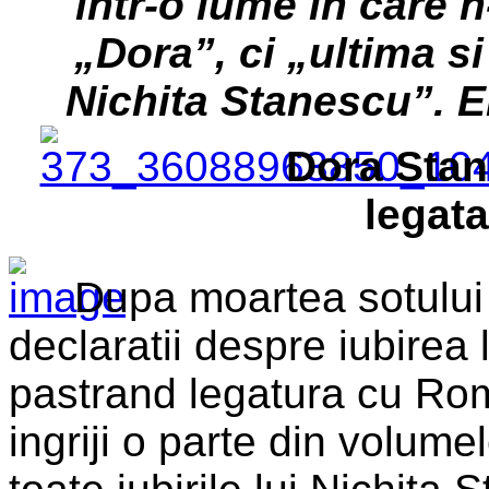
intr-o lume in care 
„Dora”, ci „ultima si
Nichita Stanescu”.
E
Dora Stan
legata
Dupa moartea sotului 
declaratii despre iubirea l
pastrand legatura cu Rom
ingriji o parte din volume