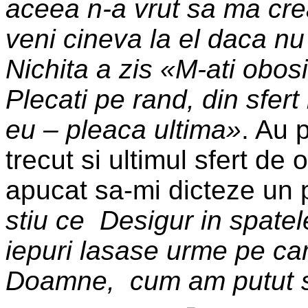
aceea n-a vrut sa ma cre
veni cineva la el daca nu
Nichita a zis «M-ati obos
Plecati pe rand, din sfert
eu – pleaca ultima»
. Au 
trecut si ultimul sfert de 
apucat sa-mi dicteze un
stiu ce
Desigur in spate
iepuri lasase urme pe c
Doamne,
cum am putut s