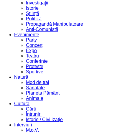
Investigaţii
Istorie
Ştiinţă
Politică
Propagandă Manipulatoare
Anti-Comunistă
Evenimente
Party
Concert
Expo
Teatru
Conferinţe
Proteste
Sportive
Natură
Mod de trai
Sănătate
Planeta Pământ
Animale
Cultură
Cărti
Întruniri
Istorie / Civilizaţie
Interviuri
M.o.V.