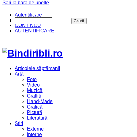
Sari la bara de unelte
Autentificare
CINE SUNTEM?
Caută
CONT NOU
AUTENTIFICARE
Articolele săptămanii
Artă
Foto
Video
Muzică
Graffiti
Hand-Made
Grafică
Pictură
Literatură
Ştiri
Externe
Interne