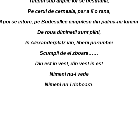
Timpul sub aripile lor se destrama,
Pe cerul de cerneala, par a fi o rana,
Apoi se intorc, pe Budesallee ciugulesc din palma-mi lumini
De roua diminetii sunt plini,
In Alexanderplatz vin, liberii porumbei
Scumpii de ei zboara……
Din est in vest, din vest in est
Nimeni nu-i vede
Nimeni nu-i doboara.