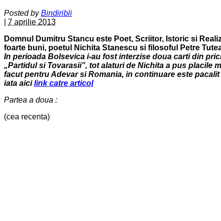
Posted by
Bindiribli
|
7 aprilie 2013
Domnul Dumitru Stancu este Poet, Scriitor, Istoric si Realiz
foarte buni, poetul Nichita Stanescu si filosoful Petre Tutea
In perioada Bolsevica i-au fost interzise doua carti din pri
„Partidul si Tovarasii”, tot alaturi de Nichita a pus
placile 
facut pentru Adevar si Romania, in continuare este pacalit 
iata aici
link catre articol
Partea a doua :
(cea recenta)