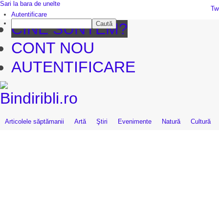
Sari la bara de unelte
Da mai departe
Tw
Autentificare
Caută
CINE SUNTEM?
CONT NOU
AUTENTIFICARE
Articolele săptămanii
Artă
Ştiri
Evenimente
Natură
Cultură