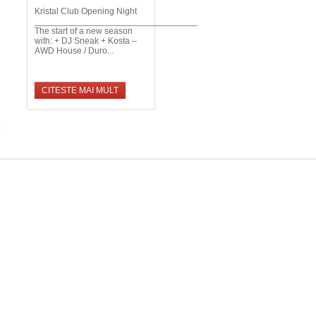
Kristal Club Opening Night
_________________________________
The start of a new season
with: + DJ Sneak + Kosta –
AWD House / Duro...
CITESTE MAI MULT