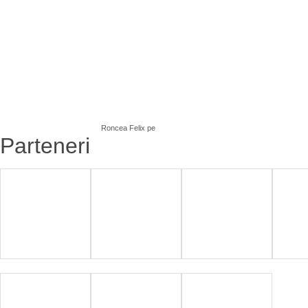
Roncea Felix
pe
Parteneri
Christian
Bucuresti 555 de
L