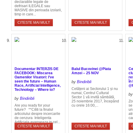
declaratiile legate de
defrisari ILEGALE sau
MASIVE din perioada izolarii,
timp in care...
CITESTE MAI MULT
CITESTE MAI MULT
Documentar INTERZIS DE
Balul Bucovinei @Piata
Ce
FACEBOOK: Miscarea
Amzei – 25 NOV
cl
Oamenilor Visatori: I’ve
re
seen the future – Human
în
by
Bindiribli
Race, Artificial Intelligence,
@
Cetățeni ai Sectorului 1 și nu
Technology – Where to?
numai, Centrul Cultural
b
Sector 1 vă invită sâmbătă,
by
Bindiribli
25 noiembrie 2017, începând
Zo
Are you ready for your
cu orele 16:00,...
se
future? **Cititi la finalul
un
articolului despre incercarile
at
de cenzura Inteligenta
ca
Artificiala avanseaza in cel...
CITESTE MAI MULT
CITESTE MAI MULT