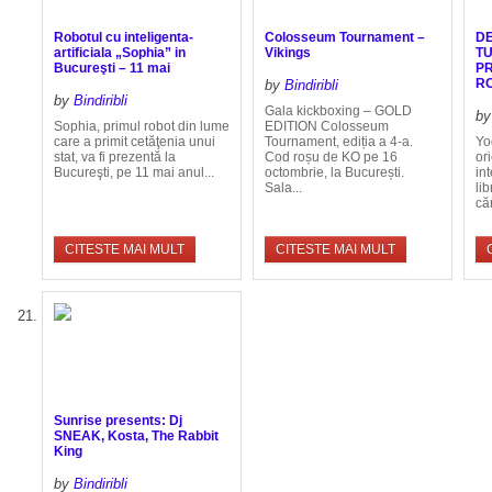
Robotul cu inteligenta-
Colosseum Tournament –
DE
artificiala „Sophia” in
Vikings
TU
Bucureşti – 11 mai
PR
R
by
Bindiribli
by
Bindiribli
Gala kickboxing – GOLD
b
Sophia, primul robot din lume
EDITION Colosseum
care a primit cetăţenia unui
Tournament, ediția a 4-a.
Yo
stat, va fi prezentă la
Cod roșu de KO pe 16
or
Bucureşti, pe 11 mai anul...
octombrie, la București.
int
Sala...
lib
că
CITESTE MAI MULT
CITESTE MAI MULT
Sunrise presents: Dj
SNEAK, Kosta, The Rabbit
King
by
Bindiribli