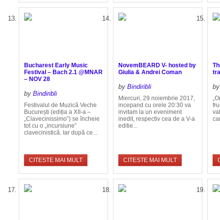
Bucharest Early Music
NovemBEARD V- hosted by
Th
Festival – Bach 2.1 @MNAR
Giulia & Andrei Coman
tr
– NOV 28
by
Bindiribli
b
by
Bindiribli
Miercuri, 29 noiembrie 2017,
„O
Festivalul de Muzică Veche
incepand cu orele 20:30 va
fr
București (ediția a XII-a –
invitam la un eveniment
va
„Clavecinissimo”) se încheie
inedit, respectiv cea de a V-a
ca
tot cu o „incursiune”
editie...
clavecinistică. Iar după ce...
CITESTE MAI MULT
CITESTE MAI MULT