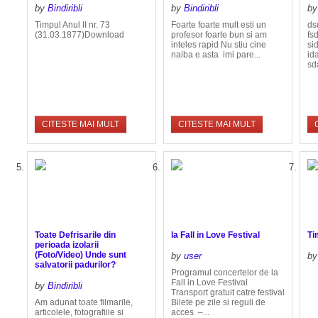
by
Bindiribli
by
Bindiribli
b
Timpul Anul II nr. 73
Foarte foarte mult esti un
ds
(31.03.1877)Download
profesor foarte bun si am
fs
inteles rapid Nu stiu cine
si
naiba e asta imi pare...
id
sd
CITESTE MAI MULT
CITESTE MAI MULT
Toate Defrisarile din
la Fall in Love Festival
Ti
perioada izolarii
(Foto/Video) Unde sunt
by
user
b
salvatorii padurilor?
Programul concertelor de la
Fall in Love Festival
by
Bindiribli
Transport gratuit catre festival
Am adunat toate filmarile,
Bilete pe zile si reguli de
articolele, fotografiile si
acces –...