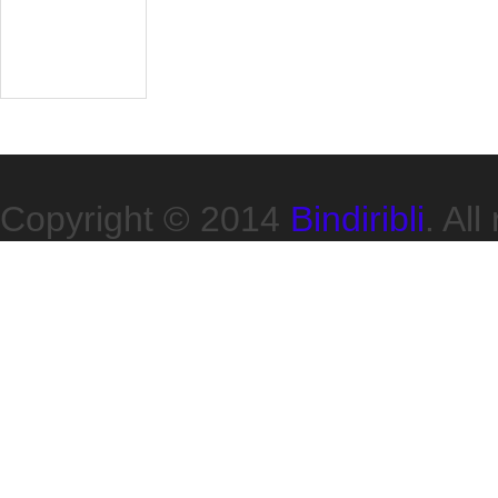
daci
Familia Ortodoxa
Racing Team
La Bbicla Loca
Copyright © 2014
Bindiribli
. All