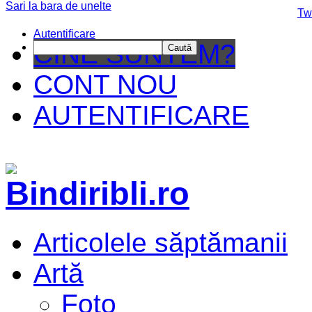
Sari la bara de unelte
Da mai departe
Tw
Autentificare
CINE SUNTEM?
Caută
CONT NOU
AUTENTIFICARE
Articolele săptămanii
Artă
Foto