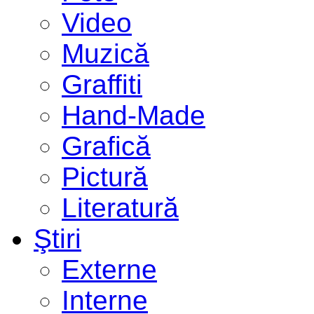
Video
Muzică
Graffiti
Hand-Made
Grafică
Pictură
Literatură
Ştiri
Externe
Interne