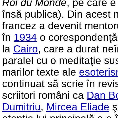
Roi du Monde
, pe care e
însă publica). Din acest 
francez a devenit mentoru
în
1934
o corespondenţ
la
Cairo
, care a durat ne
paralel cu o meditaţie sus
marilor texte ale
esoteris
continuat să scrie în revis
scriitori români ca
Dan Bo
Dumitriu
,
Mircea Eliade
ş