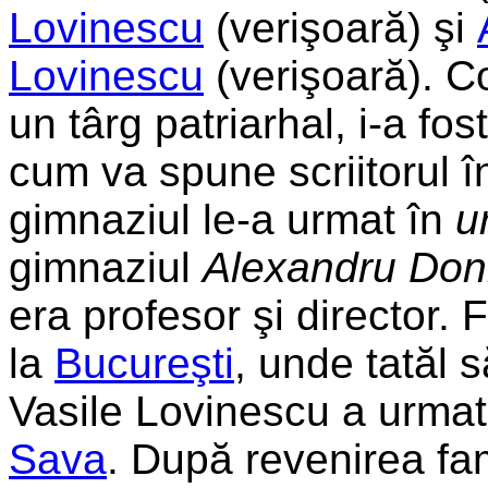
Lovinescu
(verişoară) şi
Lovinescu
(verişoară). Co
un târg patriarhal, i-a fo
cum va spune scriitorul î
gimnaziul le-a urmat în
u
gimnaziul
Alexandru Doni
era profesor şi director. 
la
Bucureşti
, unde tatăl 
Vasile Lovinescu a urmat 
Sava
. După revenirea fam