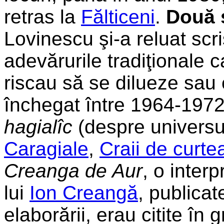
retras la
Fălticeni
.
Două 
Lovinescu şi-a reluat scri
adevărurile tradiţionale 
riscau să se dilueze sau 
închegat între 1964-1972
hagialîc
(despre universu
Caragiale
,
Craii de curt
Creanga de Aur
, o inter
lui
Ion Creangă
, publicat
elaborării, erau citite în 