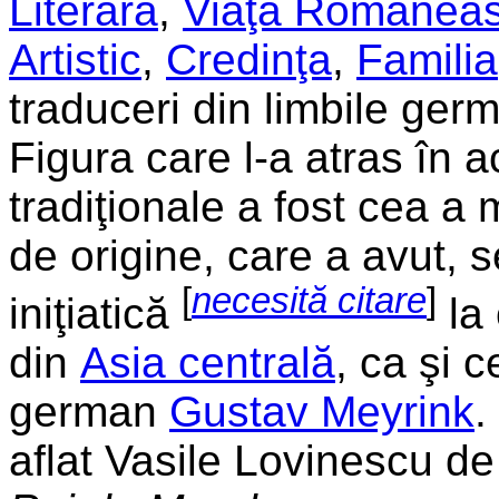
Literară
,
Viaţa Românea
Artistic
,
Credinţa
,
Familia
traduceri din limbile ger
Figura care l-a atras în a
tradiţionale a fost cea a 
de origine, care a avut, s
[
necesită citare
]
iniţiatică
la 
din
Asia centrală
, ca şi c
german
Gustav Meyrink
.
aflat Vasile Lovinescu de