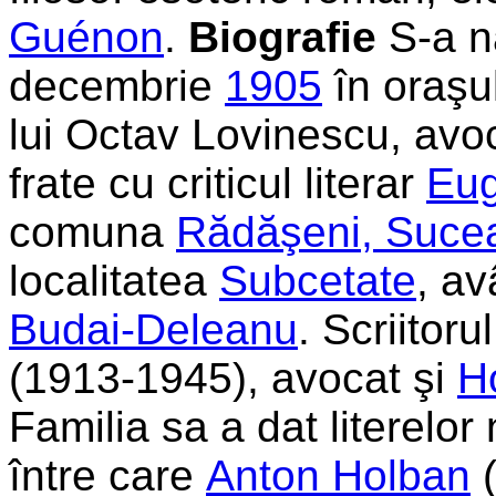
Guénon
.
Biografie
S-a n
decembrie
1905
în oraşu
lui Octav Lovinescu, avoca
frate cu criticul literar
Eug
comuna
Rădăşeni, Suce
localitatea
Subcetate
, a
Budai-Deleanu
. Scriitoru
(1913-1945), avocat şi
H
Familia sa a dat literelor 
între care
Anton Holban
(