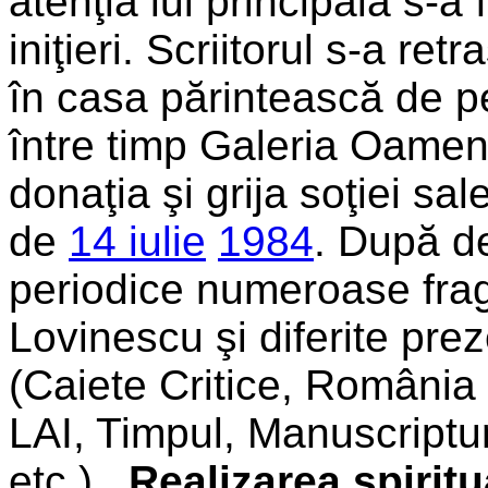
atenţia lui principală s-a
iniţieri. Scriitorul s-a retr
în casa părintească de p
între timp Galeria Oamen
donaţia şi grija soţiei sal
de
14 iulie
1984
. După d
periodice numeroase frag
Lovinescu şi diferite prez
(Caiete Critice, România 
LAI, Timpul, Manuscriptu
etc.).
Realizarea spiritu