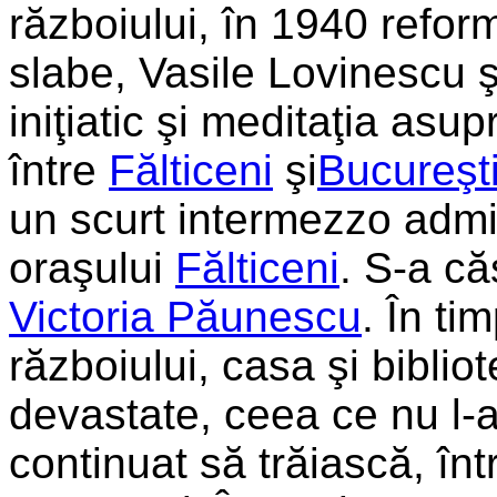
războiului, în 1940 refor
slabe, Vasile Lovinescu şi
iniţiatic şi meditaţia asup
între
Fălticeni
şi
Bucureşt
un scurt intermezzo admin
oraşului
Fălticeni
. S-a că
Victoria Păunescu
. În ti
războiului, casa şi bibliot
devastate, ceea ce nu l-a 
continuat să trăiască, în