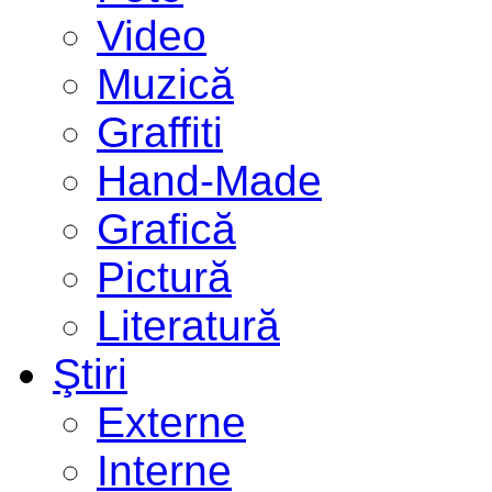
Video
Muzică
Graffiti
Hand-Made
Grafică
Pictură
Literatură
Ştiri
Externe
Interne