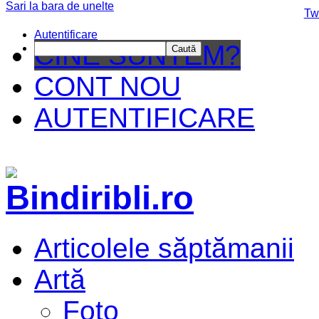
Sari la bara de unelte
Da mai departe
Tw
Autentificare
CINE SUNTEM?
Caută
CONT NOU
AUTENTIFICARE
Articolele săptămanii
Artă
Foto