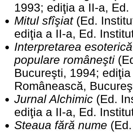
1993; ediţia a II-a, Ed.
Mitul sfîşiat
(Ed. Instit
ediţia a II-a, Ed. Insti
Interpretarea esoteric
populare româneşti
(Ed
Bucureşti, 1994; ediţia
Românească, Bucureşt
Jurnal Alchimic
(Ed. In
ediţia a II-a, Ed. Insti
Steaua fără nume
(Ed.