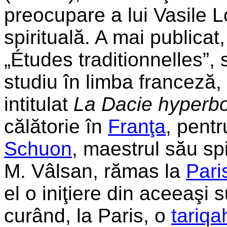
preocupare a lui Vasile L
spirituală. A mai publicat
„Études traditionnelles”
studiu în limba franceză, 
intitulat
La Dacie hyperb
călătorie în
Franţa
, pentr
Schuon
, maestrul său spir
M. Vâlsan, rămas la
Pari
el o iniţiere din aceeaşi 
curând, la Paris, o
tariqa