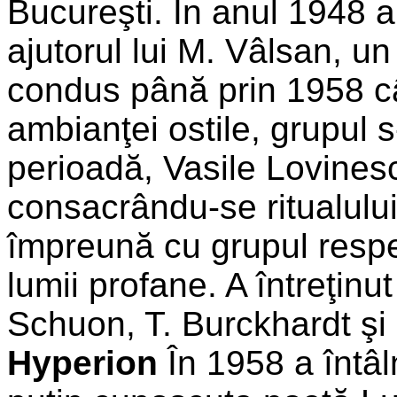
Bucureşti. În anul 1948 a
ajutorul lui M. Vâlsan, un 
condus până prin 1958 cân
ambianţei ostile, grupul s
perioadă, Vasile Lovinesc
consacrându-se ritualului ş
împreună cu grupul respe
lumii profane. A întreţinut
Schuon, T. Burckhardt şi
Hyperion
În 1958 a întâln