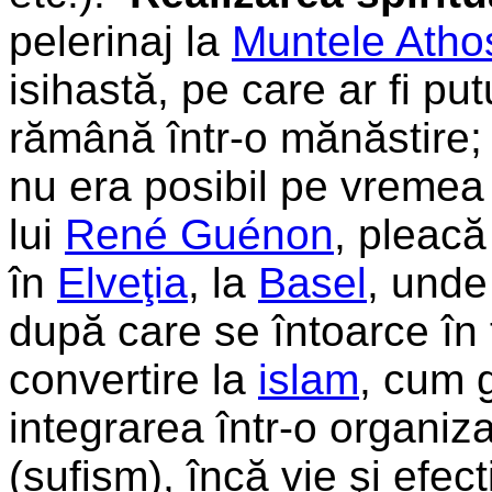
pelerinaj la
Muntele Atho
isihastă, pe care ar fi pu
rămână într-o mănăstire; 
nu era posibil pe vremea 
lui
René Guénon
, pleacă
în
Elveţia
, la
Basel
, unde 
după care se întoarce în 
convertire la
islam
, cum g
integrarea într-o organiz
(sufism), încă vie şi efect