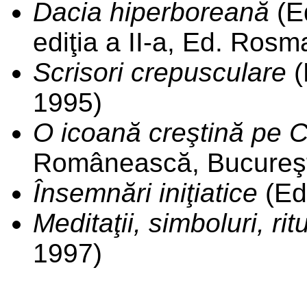
Dacia hiperboreană
(E
ediţia a II-a, Ed. Rosm
Scrisori crepusculare
(
1995)
O icoană creştină pe 
Românească, Bucureşt
Însemnări iniţiatice
(Ed
Meditaţii, simboluri, ritu
1997)