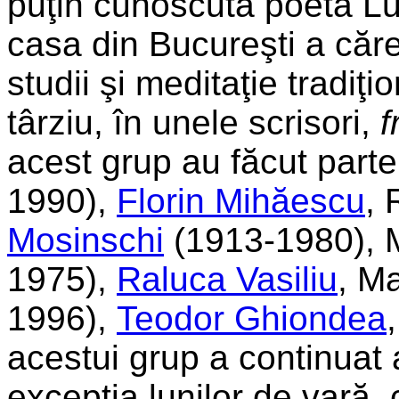
puţin cunoscuta poetă Lu
casa din Bucureşti a căre
studii şi meditaţie tradiţ
târziu, în unele scrisori,
f
acest grup au făcut part
1990),
Florin Mihăescu
, 
Mosinschi
(1913-1980), 
1975),
Raluca Vasiliu
, M
1996),
Teodor Ghiondea
acestui grup a continuat
excepţia lunilor de vară,