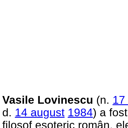
Vasile Lovinescu
(n.
17
d.
14 august
1984
) a fos
filosof esoteric român, el