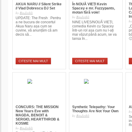
AKUA NARU // Silent Strike
În NOUĂ VIEȚI Kevin
T
// Vlad Dobrescu DJ Set
Spacey e mr. Fuzzypants,
L
motan fără voie!
C
by
Bindiribli
In
by
Bindiribli
UPDATE: The Fresh : Pentru
b
a ne bucura de concertul
NINE LIVES/NOUĂ VIEȚI,
Akua Naru așa cum se
comedia Kevin cu Spacey
„C
cuvine, vă anunțăm că am
într-un rol așa cum nu l-ați
pr
decis să...
mai văzut până acum, se va
bă
lansa în...
🙂
CITESTE MAI MULT
CITESTE MAI MULT
CONCURS: THE MISSION
Synthetic Telepathy: Your
A
New Years Eve with
Thoughts Are Not Your Own
b
MAGDA, BENOIT &
by
Bindiribli
S
SERGIO, HEARTTHROB &
i
KOSME
R
by
Bindiribli