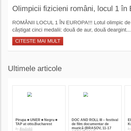
Olimpicii fizicieni români, locul 1 în
ROMÂNII LOCUL 1 ÎN EUROPA!!! Lotul olimpic de 
câștigat cinci medalii: două de aur, două deargint...
CITESTE MAI MULT
Ultimele articole
Pirupa ■ UNER ■ Negru ■
DOC AND ROLL III – festival
E
TAP at otto.Bucharest
de film documentar de
K
muzică (BRAȘOV, 11-17
by
Bindiribli
b