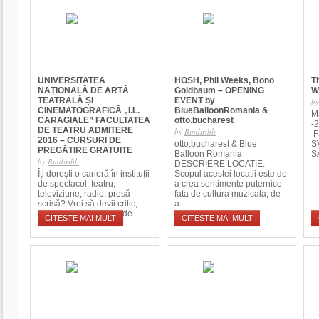
UNIVERSITATEA
HOSH, Phil Weeks, Bono
T
NAȚIONALĂ DE ARTĂ
Goldbaum – OPENING
W
TEATRALĂ ȘI
EVENT by
b
CINEMATOGRAFICĂ „I.L.
BlueBalloonRomania &
M
CARAGIALE” FACULTATEA
otto.bucharest
-
DE TEATRU ADMITERE
by
Bindiribli
F
2016 – CURSURI DE
otto.bucharest & Blue
S
PREGĂTIRE GRATUITE
Balloon Romania
S
by
Bindiribli
DESCRIERE LOCATIE:
Îți dorești o carieră în instituții
Scopul acestei locatii este de
de spectacol, teatru,
a crea sentimente puternice
televiziune, radio, presă
fata de cultura muzicala, de
scrisă? Vrei să devii critic,
a...
manager, organizator de...
CITESTE MAI MULT
CITESTE MAI MULT