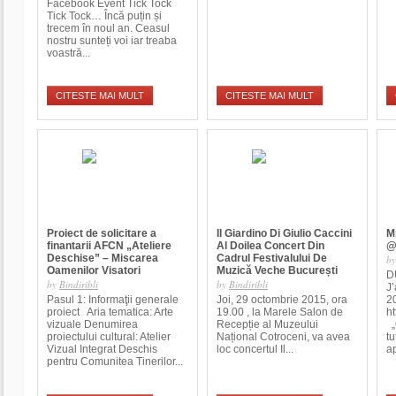
Facebook Event Tick Tock
Tick Tock… Încă puțin și
trecem în noul an. Ceasul
nostru sunteți voi iar treaba
voastră...
CITESTE MAI MULT
CITESTE MAI MULT
Proiect de solicitare a
Il Giardino Di Giulio Caccini
M
finantarii AFCN „Ateliere
Al Doilea Concert Din
@
Deschise” – Miscarea
Cadrul Festivalului De
b
Oamenilor Visatori
Muzică Veche București
D
by
Bindiribli
by
Bindiribli
J’
Pasul 1: Informaţii generale
Joi, 29 octombrie 2015, ora
2
proiect Aria tematica: Arte
19.00 , la Marele Salon de
h
vizuale Denumirea
Recepție al Muzeului
„
proiectului cultural: Atelier
Național Cotroceni, va avea
tu
Vizual Integrat Deschis
loc concertul Il...
ap
pentru Comunitea Tinerilor...