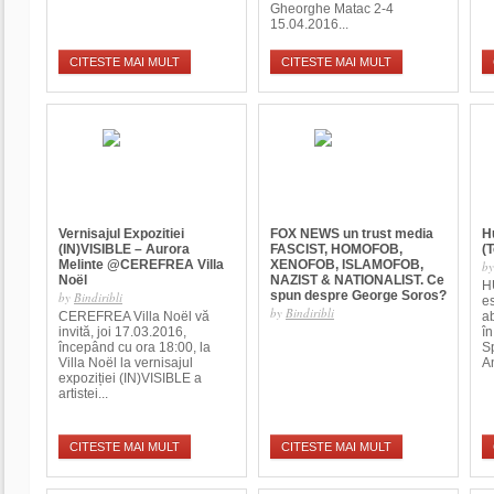
Gheorghe Matac 2-4
15.04.2016...
CITESTE MAI MULT
CITESTE MAI MULT
Vernisajul Expozitiei
FOX NEWS un trust media
H
(IN)VISIBLE – Aurora
FASCIST, HOMOFOB,
(T
Melinte @CEREFREA Villa
XENOFOB, ISLAMOFOB,
b
Noël
NAZIST & NATIONALIST. Ce
H
spun despre George Soros?
by
Bindiribli
e
by
Bindiribli
CEREFREA Villa Noël vă
a
invită, joi 17.03.2016,
în
începând cu ora 18:00, la
Sp
Villa Noël la vernisajul
An
expoziției (IN)VISIBLE a
artistei...
CITESTE MAI MULT
CITESTE MAI MULT