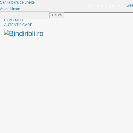
Sari la bara de unelte
Da mai departe
Twee
Autentificare
Caută
CINE SUNTEM?
CONT NOU
AUTENTIFICARE