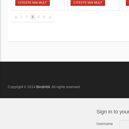
CITESTE MAI MULT
CITESTE MAI MULT
«
»
2
3
4
5
6
Copyright © 2014
Bindiribli
. All rights reserved.
Sign in to you
Username