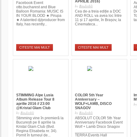
APRILIE 2016)
Facebook Event
A
by
Bindiribli
otto.bucharest and Blue
Af
Balloon Romania: MUSIC IS
Cea de-a treia ediție a DOC
D
IN YOUR BLOOD ★ Pirupa
AND ROLL va avea loc între
T
★ A talented dj/producer from
11 și 17 aprilie, în Brașov, la
ta
Italy, has recently...
Cinemateca...
CITESTE MAI MULT
CITESTE MAI MULT
STIMMING Alpe Lusia
COLOR 5th Year
I
Album Release Tour 8
Anniversary –
M
aprilie 2016 // 23:00
WOLF+LAMB, DISCO
b
@Kristal Glam Club
SNAGOV
by
Bindiribli
by
Bindiribli
Stimming vine în premieră la
ABSOLUT COLOR 5th Year
București pe 8 aprilie la
Anniversary Facebook Event
Kristal Glam Club (Bvd.
Wolf + Lamb Disco Snagov
Regina Elisabeta nr. 34).
_____________________________
Pornit în turneul de...
TERRA Events Hall