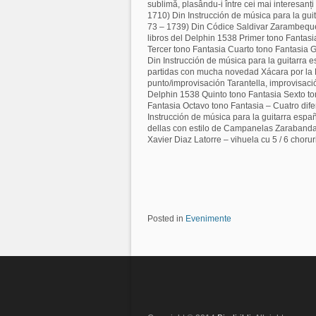
sublimă, plasându-i între cei mai interesan
1710) Din Instrucción de música para la gu
73 – 1739) Din Códice Saldivar Zarambequ
libros del Delphin 1538 Primer tono Fantas
Tercer tono Fantasia Cuarto tono Fantasia
Din Instrucción de música para la guitarra
partidas con mucha novedad Xácara por la D
punto/improvisación Tarantella, improvisaci
Delphin 1538 Quinto tono Fantasia Sexto to
Fantasia Octavo tono Fantasia – Cuatro di
Instrucción de música para la guitarra espa
dellas con estilo de Campanelas Zarabanda
Xavier Diaz Latorre – vihuela cu 5 / 6 chorur
Posted in
Evenimente