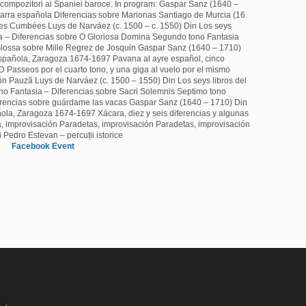
ți compozitori ai Spaniei baroce. În program: Gaspar Sanz (1640 –
itarra española Diferencias sobre Marionas Santiago de Murcia (16
es Cumbées Luys de Narváez (c. 1500 – c. 1550) Din Los seys
ia – Diferencias sobre O Gloriosa Domina Segundo tono Fantasia
 Glossa sobre Mille Regrez de Josquin Gaspar Sanz (1640 – 1710)
 española, Zaragoza 1674-1697 Pavana al ayre español, cinco
 Passeos por el cuarto tono, y una giga al vuelo por el mismo
ón Pauză Luys de Narváez (c. 1500 – 1550) Din Los seys libros del
no Fantasia – Diferencias sobre Sacri Solemnis Septimo tono
ferencias sobre guárdame las vacas Gaspar Sanz (1640 – 1710) Din
ñola, Zaragoza 1674-1697 Xácara, diez y seis diferencias y algunas
, improvisación Paradetas, improvisación Paradetas, improvisación
i Pedro Estevan – percuții istorice
Facebook Event