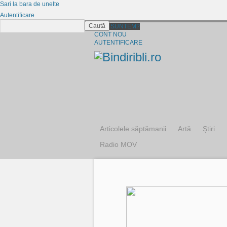
Sari la bara de unelte
Autentificare
Caută
CINE SUNTEM?
CONT NOU
AUTENTIFICARE
Articolele săptămanii
Artă
Ştiri
Radio MOV