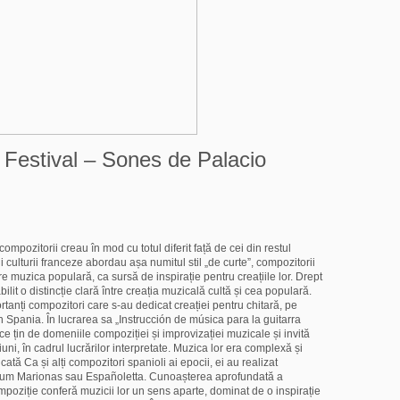
 Festival – Sones de Palacio
compozitorii creau în mod cu totul diferit față de cei din restul
 culturii franceze abordau așa numitul stil „de curte”, compozitorii
re muzica populară, ca sursă de inspirație pentru creațiile lor. Drept
ilit o distincție clară între creația muzicală cultă și cea populară.
tanți compozitori care s-au dedicat creației pentru chitară, pe
în Spania. În lucrarea sa „Instrucción de música para la guitarra
 țin de domeniile compoziției și improvizației muzicale și invită
iuni, în cadrul lucrărilor interpretate. Muzica lor era complexă și
cată Ca și alți compozitori spanioli ai epocii, ei au realizat
cum Marionas sau Españoletta. Cunoașterea aprofundată a
ompoziție conferă muzicii lor un sens aparte, dominat de o inspirație