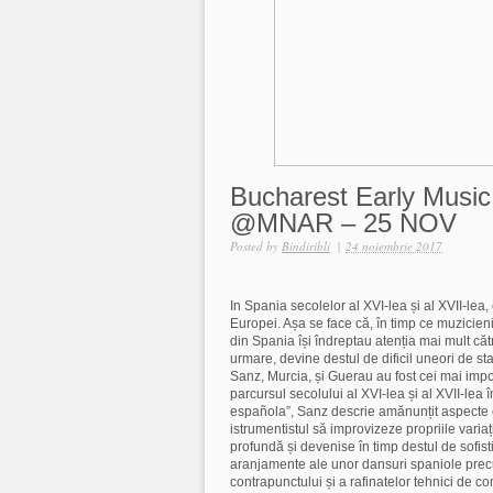
Bucharest Early Music
@MNAR – 25 NOV
Posted by
Bindiribli
|
24 noiembrie 2017
In Spania secolelor al XVI-lea și al XVII-lea, 
Europei. Așa se face că, în timp ce muzicienii
din Spania își îndreptau atenția mai mult căt
urmare, devine destul de dificil uneori de stab
Sanz, Murcia, și Guerau au fost cei mai impor
parcursul secolului al XVI-lea și al XVII-lea 
española”, Sanz descrie amănunțit aspecte ce
istrumentistul să improvizeze propriile variaț
profundă și devenise în timp destul de sofisti
aranjamente ale unor dansuri spaniole pre
contrapunctului și a rafinatelor tehnici de c