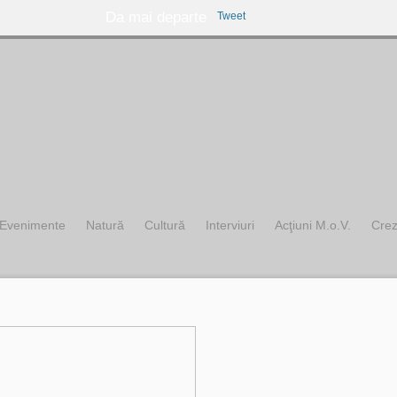
Da mai departe
Tweet
Evenimente
Natură
Cultură
Interviuri
Acţiuni M.o.V.
Cre