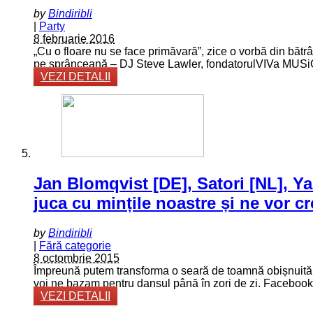
by
Bindiribli
|
Party
8 februarie 2016
„Cu o floare nu se face primăvară”, zice o vorbă din bătr
pe sprânceană – DJ Steve Lawler, fondatorulVIVa MUSiC, 
VEZI DETALII
Jan Blomqvist [DE], Satori [NL], Ya
juca cu mințile noastre și ne vor c
by
Bindiribli
|
Fără categorie
8 octombrie 2015
Împreună putem transforma o seară de toamnă obișnuită în
voi ne bazam pentru dansul până în zori de zi. Faceboo
VEZI DETALII