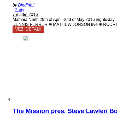
by
Bindiribli
|
Party
7 martie 2016
Mamaia North 29th of April -2nd of May 2016 ni
DENNIS FERRER ✺ MATHEW JONSON live ✺ RODRIGUE
VEZI DETALII
The Mission pres. Steve Lawler/ B