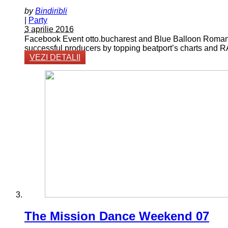
by
Bindiribli
|
Party
3 aprilie 2016
Facebook Event otto.bucharest and Blue Balloon Romani
successful producers by topping beatport’s charts and R
VEZI DETALII
The Mission Dance Weekend 07