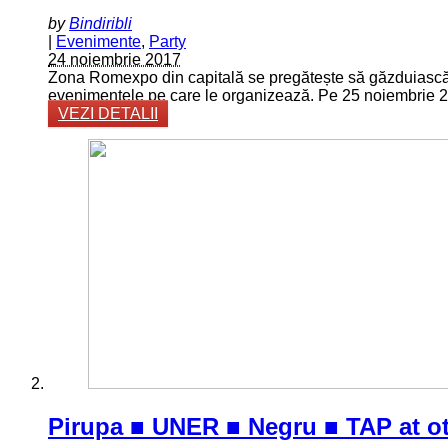
by
Bindiribli
|
Evenimente
,
Party
24 noiembrie 2017
Zona Romexpo din capitală se pregătește să găzduiască un
evenimentele pe care le organizează. Pe 25 noiembrie 
VEZI DETALII
Pirupa ■ UNER ■ Negru ■ TAP at o