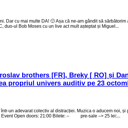
âni. Dar cu mai multe DA! 🙂 Așa că ne-am gândit să sărbătorim an
duo-ul Bob Moses cu un live act mult așteptat și Miguel...
roslav brothers [FR], Breky [ RO] și Dan
rea propriul univers auditiv pe 23 octomb
tr-un adevarat colectiv al distracției. Muzica o aducem noi, și 
k Event Open doors: 21:00 Bilete: – pre-sale –> 25 lei:...