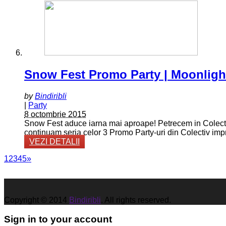
Snow Fest Promo Party | Moonlight
by
Bindiribli
|
Party
8 octombrie 2015
Snow Fest aduce iarna mai aproape! Petrecem in Colectiv al
continuam seria celor 3 Promo Party-uri din Colectiv impr
VEZI DETALII
1
2
3
4
5
»
Copyright © 2014
Bindiribli
. All rights reserved.
Sign in to your account