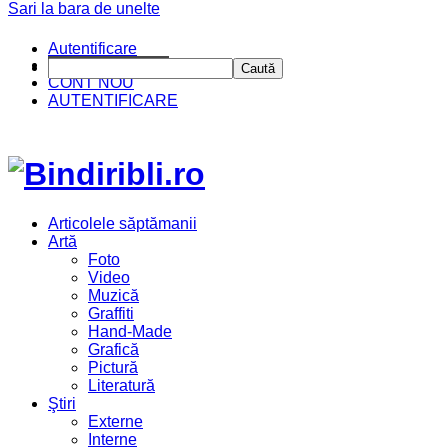
Sari la bara de unelte
Autentificare
CINE SUNTEM?
Caută
CONT NOU
AUTENTIFICARE
Articolele săptămanii
Artă
Foto
Video
Muzică
Graffiti
Hand-Made
Grafică
Pictură
Literatură
Ştiri
Externe
Interne