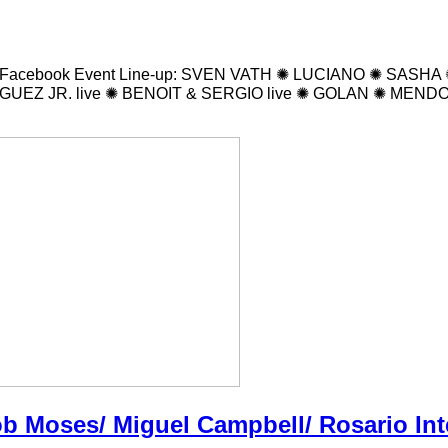
ght&day Facebook Event Line-up: SVEN VATH ✺ LUCIANO ✺
Z JR. live ✺ BENOIT & SERGIO live ✺ GOLAN ✺ MENDO 
ob Moses/ Miguel Campbell/ Rosario Int