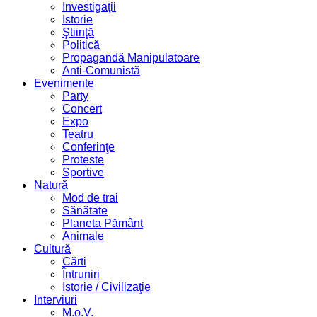
Investigaţii
Istorie
Ştiinţă
Politică
Propagandă Manipulatoare
Anti-Comunistă
Evenimente
Party
Concert
Expo
Teatru
Conferinţe
Proteste
Sportive
Natură
Mod de trai
Sănătate
Planeta Pământ
Animale
Cultură
Cărti
Întruniri
Istorie / Civilizaţie
Interviuri
M.o.V.