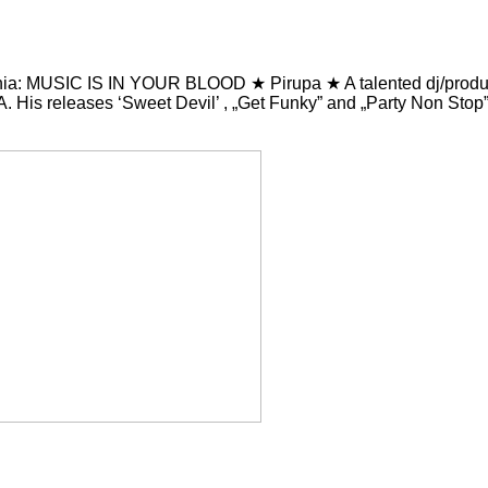
a: MUSIC IS IN YOUR BLOOD ★ Pirupa ★ A talented dj/producer f
A. His releases ‘Sweet Devil’ , „Get Funky” and „Party Non Stop