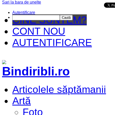
Sari la bara de unelte
Da mai departe
Autentificare
CINE SUNTEM?
Caută
CONT NOU
AUTENTIFICARE
Articolele săptămanii
Artă
Foto