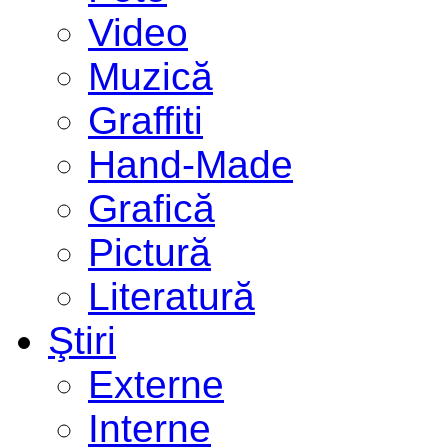
Video
Muzică
Graffiti
Hand-Made
Grafică
Pictură
Literatură
Ştiri
Externe
Interne