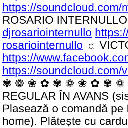
https://soundcloud.com/
m
ROSARIO INTERNULL
djrosariointernullo
https:
rosariointernullo
☼ VICT
https://www.facebook.co
https://soundcloud.com/
v
✾ ❁ ❀ ✿ ✾ ❁ ❀ ✿ ✾ ❁
REGULAR ÎN AVANS (sist
Plasează o comandă pe Bil
home). Plătește cu cardul