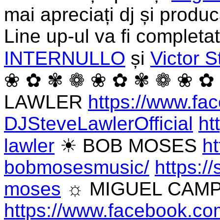
mai apreciați dj și produ
Line up-ul va fi completa
INTERNULLO
și
Victor 
❀ ✿ ✾ ❁ ❀ ✿ ✾ ❁ ❀ ✿
LAWLER
https://www.fa
DJSteveLawlerOfficial
ht
lawler
☀ BOB MOSES
h
bobmosesmusic/
https:/
moses
☼ MIGUEL CAM
https://www.facebook.co