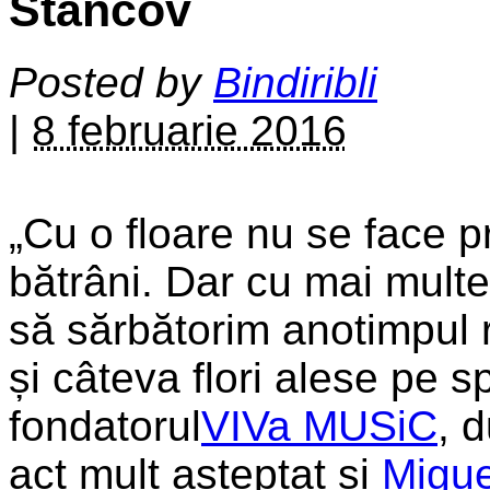
Stancov
Posted by
Bindiribli
|
8 februarie 2016
„Cu o floare nu se face p
bătrâni. Dar cu mai mult
să sărbătorim anotimpul r
și câteva flori alese pe
fondatorul
VIVa MUSiC
, 
act mult așteptat și
Migue