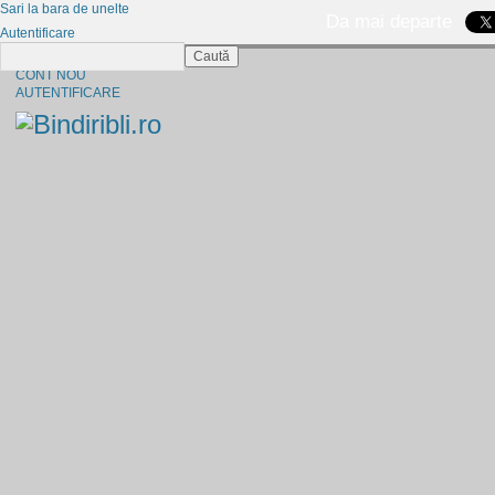
Sari la bara de unelte
Da mai departe
Autentificare
Caută
CINE SUNTEM?
CONT NOU
AUTENTIFICARE