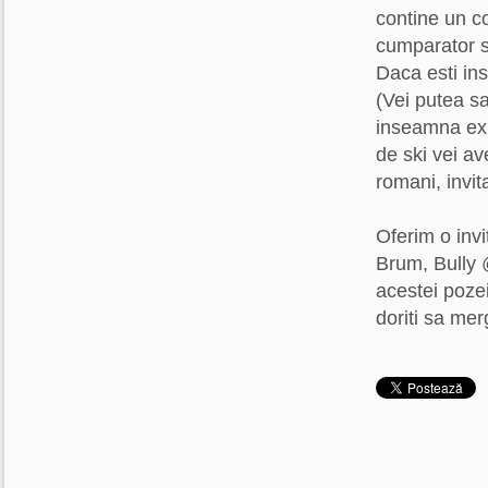
contine un co
cumparator sa
Daca esti ins
(Vei putea sa
inseamna expe
de ski vei av
romani, invita
Oferim o invi
Brum, Bully @
acestei poze
doriti sa mer