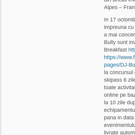
Alpes – Fran
In 17 octomb
impreuna cu 
a mai concert
Bully sunt in
Breakfast
ht
https://www.
pages/DJ-Bul
la concursul
skipass 6 zil
toate activit
online pe baz
la 10 zile du
echipamentul 
pana in data
evenimentulu
livrate autom