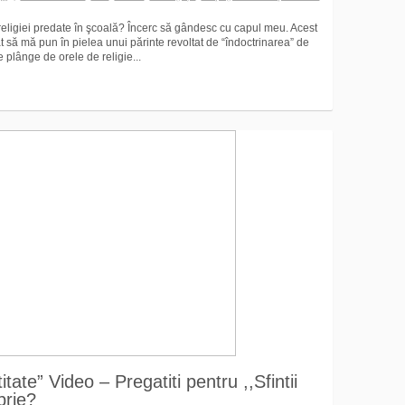
religiei predate în şcoală? Încerc să gândesc cu capul meu. Acest
at să mă pun în pielea unui părinte revoltat de “îndoctrinarea” de
 plânge de orele de religie...
ate” Video – Pregatiti pentru ,,Sfintii
brie?