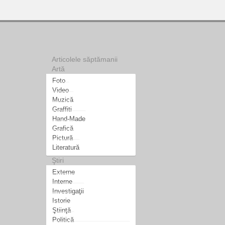
Articolele săptămanii
Artă
Foto
Video
Muzică
Graffiti
Hand-Made
Grafică
Pictură
Literatură
Ştiri
Externe
Interne
Investigaţii
Istorie
Ştiinţă
Politică