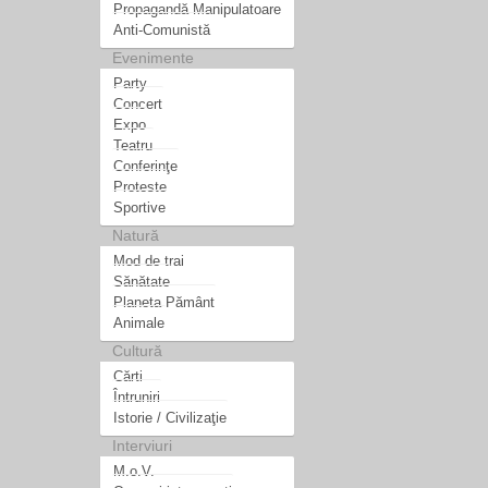
Propagandă Manipulatoare
Anti-Comunistă
Evenimente
Party
Concert
Expo
Teatru
Conferinţe
Proteste
Sportive
Natură
Mod de trai
Sănătate
Planeta Pământ
Animale
Cultură
Cărti
Întruniri
Istorie / Civilizaţie
Interviuri
M.o.V.