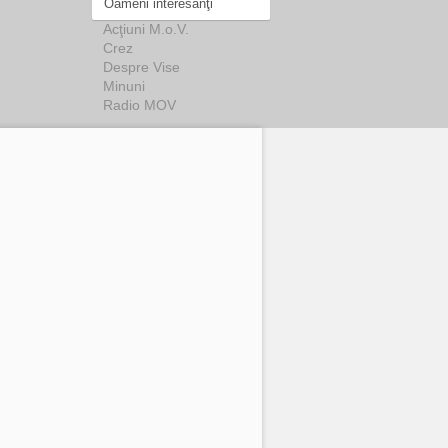
Oameni interesanţi
Acţiuni M.o.V.
Crez
Despre Vise
Minuni
Radio MOV