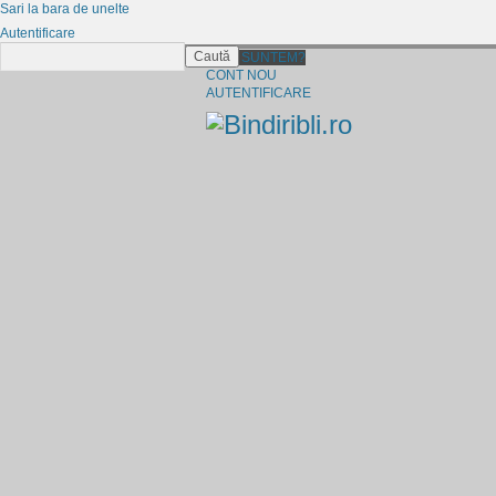
Sari la bara de unelte
Autentificare
Caută
CINE SUNTEM?
CONT NOU
AUTENTIFICARE