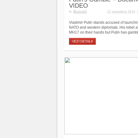
VIDEO
by
Bindiribli
21 septembrie 2014
Vladimir Putin stands accused of launch
NATO and western diplomats. His rebel all
MH17 on their hands but Putin has gambled
VEZI DETALII