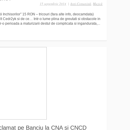
15 septembrie 2014
|
Anti-Comunistă
,
Muzică
ii Inchisorilor” 15 RON – tricouri (fara alte info, deocamdata)
Cedr2yk si de ce… Intr-o lume plina de greutati si obstacole in
r-o perioada a maturizarii destul de complicata si ingandurata,...
eclamat pe Banciu la CNA şi CNCD