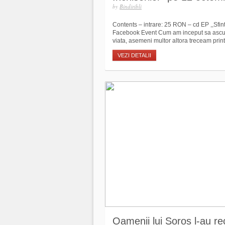
by
Bindiribli
Contents – intrare: 25 RON – cd EP ,,Sfint
Facebook Event Cum am inceput sa ascult 
viata, asemeni multor altora treceam print
VEZI DETALII
Oamenii lui Soros l-au r