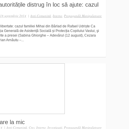
ritățile distrug în loc să ajute: cazul
18 septembrie 2014
|
Anti-Comunistă
,
Interne
,
Propagandă Manipulatoare
bertate: cazul familiei Mihai din Bârlad de Rafael Udriște Ca
a Generală de Asistență Socială și Protecția Copilului Vaslui, şi
arte a presei (Sabina Ghiorghe – Adevărul (12 august), Cezara
an Arnăutu –...
are la mic
14
|
Anti-Comunistă
,
Crez
,
Interne
,
Investigaţii
,
Propagandă Manipulatoare