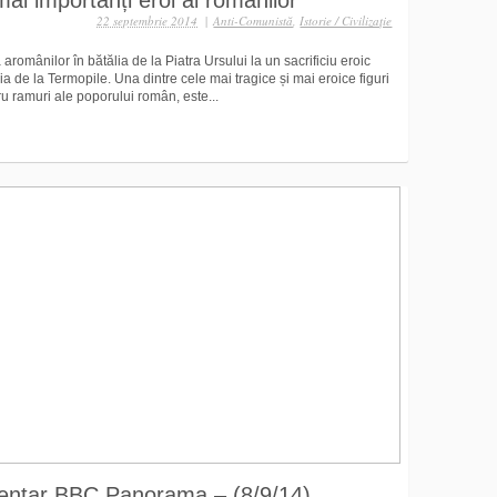
 mai importanți eroi ai românilor
22 septembrie 2014
|
Anti-Comunistă
,
Istorie / Civilizaţie
aromânilor în bătălia de la Piatra Ursului la un sacrificiu eroic
ia de la Termopile. Una dintre cele mai tragice și mai eroice figuri
ru ramuri ale poporului român, este...
entar BBC Panorama – (8/9/14).