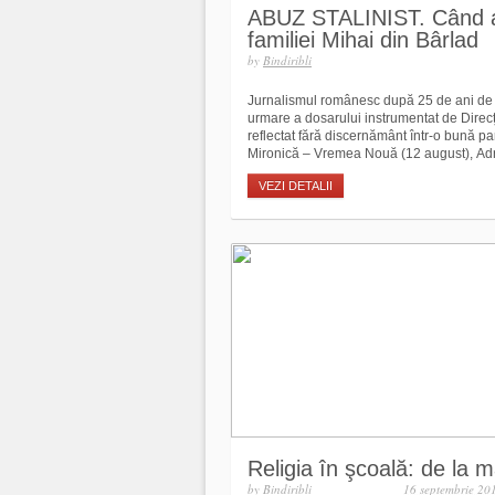
ABUZ STALINIST. Când auto
familiei Mihai din Bârlad
by
Bindiribli
Jurnalismul românesc după 25 de ani de li
urmare a dosarului instrumentat de Direcți
reflectat fără discernământ într-o bună p
Mironică – Vremea Nouă (12 august), Adri
VEZI DETALII
Religia în şcoală: de la m
by
Bindiribli
16 septembrie 20