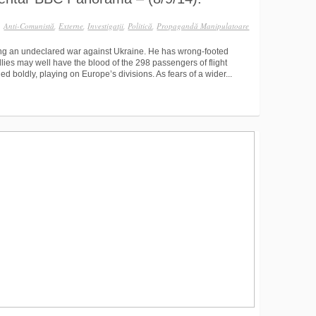
|
Anti-Comunistă
,
Externe
,
Investigaţii
,
Politică
,
Propagandă Manipulatoare
ing an undeclared war against Ukraine. He has wrong-footed
ies may well have the blood of the 298 passengers of flight
 boldly, playing on Europe’s divisions. As fears of a wider...