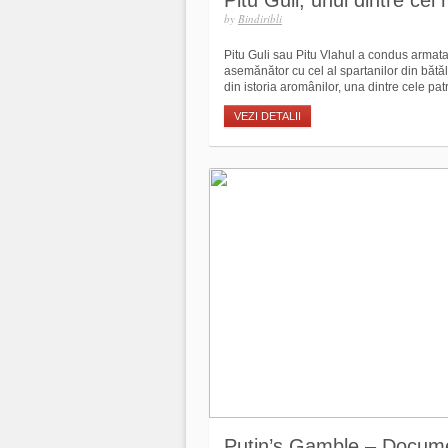
Pitu Guli, unul dintre cei
by
Bindiribli
Pitu Guli sau Pitu Vlahul a condus armata 
asemănător cu cel al spartanilor din bătăl
din istoria aromânilor, una dintre cele pat
VEZI DETALII
Putin’s Gamble – Docum