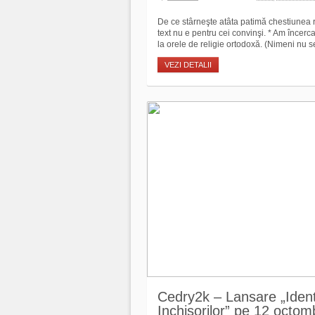
De ce stârneşte atâta patimă chestiunea 
text nu e pentru cei convinşi. * Am încerc
la orele de religie ortodoxă. (Nimeni nu se
VEZI DETALII
Cedry2k – Lansare „Identit
Inchisorilor” pe 12 octom