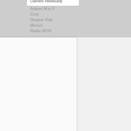
Oameni interesanţi
Acţiuni M.o.V.
Crez
Despre Vise
Minuni
Radio MOV