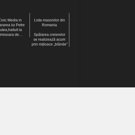
ivic Media in
Lista masonilor din
ararea lui Petre
Romania
utea,haituit la
imisoara de…
Spălarea creierelor
se realizează acum
prin mijloace „blânde”