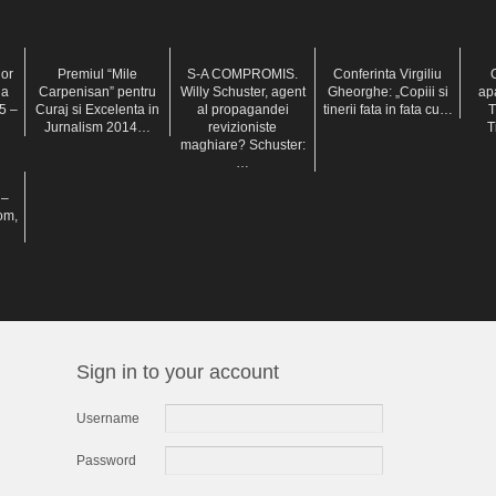
or
Premiul “Mile
S-A COMPROMIS.
Conferinta Virgiliu
C
la
Carpenisan” pentru
Willy Schuster, agent
Gheorghe: „Copiii si
ap
5 –
Curaj si Excelenta in
al propagandei
tinerii fata in fata cu…
T
Jurnalism 2014…
revizioniste
T
maghiare? Schuster:
…
 –
om,
Sign in to your account
Username
Password