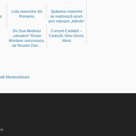
…
Lista masonilor din
Spălarea creierelor
re
Romania
se realizează acum
prin mijloace „blânde”
De Ziua Mediului
Concert Caritabil –
„salvatorii” Rosiei
Cedry2k, Omu Gnom,
Montane cenzureaza,
Aforic
iar Nicusor Dan…
dă Manipulatoare
ed.