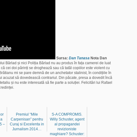
Sursa:
Dan Tanasa
Nota Dan
ului Bârlad și nici Poliția Bârlad nu au produs în fața camerei de luat
ă cei doi părinți se droghează sau că tatăl copiilor este violent cu
 Brătianu mi se pare demnă de un anchetator stalinist, în condițiile în
celui acuzat să dovedească contrariul. Din păcate, presa a dovedit încă
aliu și nu este interesată să fie parte a soluției. Felicitări lui Rafael
Credinței.
or
Premiul “Mile
S-A COMPROMIS.
la
Carpenisan” pentru
Willy Schuster, agent
5 –
Curaj si Excelenta in
al propagandei
Jurnalism 2014…
revizioniste
maghiare? Schuster: