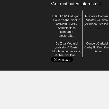
V-ar mai putea interesa si:
EXCLUSIV. Călugărul
Miscarea Oamenil
Bojte Csaba, ”idolul”
Visatori va invita 
activistului Willy
„Actiunea Picasso 
Schuster,face
…
campanie
electorală…
De Ziua Mediului
Concert Caritabil
„salvatorii” Rosiei
Cedry2k, Omu Gn
Montane cenzureaza,
Aforic
iar Nicusor Dan…