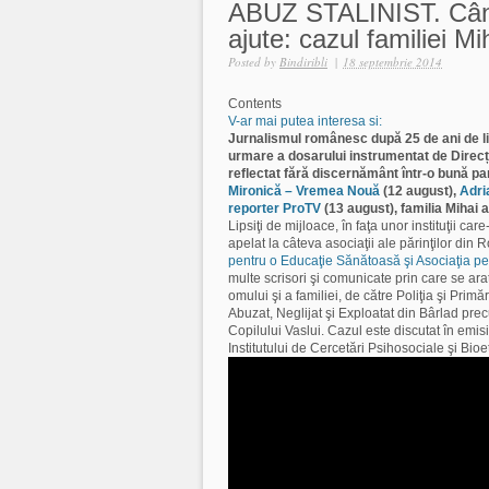
ABUZ STALINIST. Când a
ajute: cazul familiei Mi
Posted by
Bindiribli
|
18 septembrie 2014
Contents
V-ar mai putea interesa si:
Jurnalismul românesc după 25 de ani de lib
urmare a dosarului instrumentat de Direcți
reflectat fără discernământ într-o bună par
Mironică – Vremea Nouă
(12 august),
Adri
reporter ProTV
(13 august), familia Mihai 
Lipsiţi de mijloace, în faţa unor instituţii 
apelat la câteva asociaţii ale părinţilor di
pentru o Educaţie Sănătoasă şi Asociaţia pen
multe scrisori şi comunicate prin care se ara
omului şi a familiei, de către Poliţia şi Pri
Abuzat, Neglijat şi Exploatat din Bârlad prec
Copilului Vaslui. Cazul este discutat în emi
Institutului de Cercetări Psihosociale şi Bioe