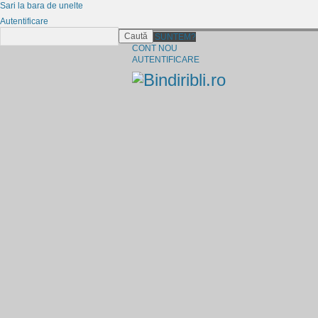
Sari la bara de unelte
Autentificare
Caută
CINE SUNTEM?
CONT NOU
AUTENTIFICARE