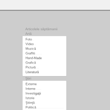
Articolele săptămanii
Artă
Foto
Video
Muzică
Graffiti
Hand-Made
Grafică
Pictură
Literatură
Ştiri
Externe
Interne
Investigaţii
Istorie
Ştiinţă
Politică