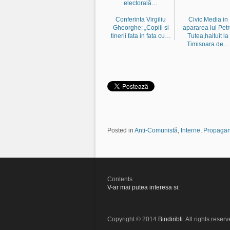
electorală…
Conferinta Virgiliu
Civic Media in
Gheorghe: „Copiii si
apararea lui Pet
tinerii fata in fata cu…
Tutea,haituit la
Timisoara de…
Posted in
Anti-Comunistă
,
Interne
,
Propagan
Contents
V-ar mai putea interesa si:
Copyright © 2014
Bindiribli
. All rights reserv