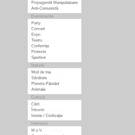
Propagandă Manipulatoare
Anti-Comunistă
Evenimente
Party
Concert
Expo
Teatru
Conferinţe
Proteste
Sportive
Natură
Mod de trai
Sănătate
Planeta Pământ
Animale
Cultură
Cărti
Întruniri
Istorie / Civilizaţie
Interviuri
M.o.V.