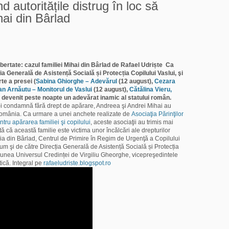
utoritățile distrug în loc să
hai din Bârlad
ertate: cazul familiei Mihai din Bârlad
de Rafael Udriște
Ca
a Generală de Asistență Socială și Protecția Copilului Vaslui, şi
te a presei (
Sabina Ghiorghe – Adevărul
(12 august),
Cezara
an Arnăutu – Monitorul de Vaslui
(12 august),
Cătălina Vieru,
a devenit peste noapte un adevărat inamic al statului român.
care-i condamnă fără drept de apărare, Andreea şi Andrei Mihai au
n România. Ca urmare a unei anchete realizate de
Asociaţia Părinţilor
tru apărarea familiei şi copilului
, aceste asociaţii au trimis mai
tă că această familie este victima unor încălcări ale drepturilor
măria din Bârlad, Centrul de Primire în Regim de Urgenţă a Copilului
um şi de către Direcția Generală de Asistență Socială și Protecția
siunea Universul Credinței de Virgiliu Gheorghe, vicepreşedintele
tică. Integral pe
rafaeludriste.blogspot.ro