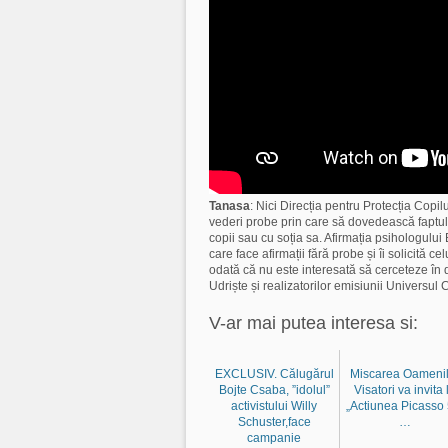
Tanasa
: Nici Direcția pentru Protecția Copil
vederi probe prin care să dovedească faptul c
copii sau cu soția sa. Afirmația psihologului
care face afirmații fără probe și îi solicită 
odată că nu este interesată să cerceteze în det
Udriște și realizatorilor emisiunii Universul 
V-ar mai putea interesa si:
EXCLUSIV. Călugărul
Miscarea Oamenil
Bojte Csaba, ”idolul”
Visatori va invita 
activistului Willy
„Actiunea Picasso 
Schuster,face
…
campanie