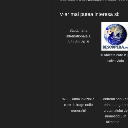
V-ar mai putea interesa si:
Săptămâna
Internațională a
Alăptării 2015
10 obiecte care iti 
salva viata
WI-FI, arma invizibilă
Controlul populati
care distruge noile
prin adaugarea
generaţii!
glutamatului de
monosodiu in
alimente –…