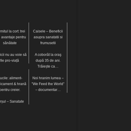
itul la cort: trei
Caisele – Beneficii
 avantaje pentru
asupra sanatatii si
sănătate
frumusetii
cii nu au voie să
A coborât la oraş
fie pro-viață
după 35 de ani.
Trăiește ca…
ucile: aliment-
Noi hranim lumea –
icament & hrană
”We Feed the World”
pentru creier.
– documentar…
rșul – Sanatate