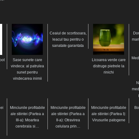
Ceaiul de scortisoara,
Dorm
leacul tau pentru o
mari
sanatate garantata
Medi
pot
Sase sunete care
Licoarea verde care
vindeca: al patrulea
distruge pietrele la
sunet pentru
rinichi
vindecarea inimii
N
med
ei
Minciunile profitabile
Minciunile profitabile
Minciunile profitabile
Bo
ale stiintei (Partea a
ale stiintei (Partea a
ale stiintei (Partea I):
III-a): Moartea
II-a): Otravirea
Virusurile patogene
cerebrala si…
celulara prin…