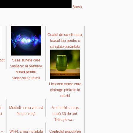
Sursa
Ceaiul de scortisoara,
leacul tau pentru o
sanatate garantata
pot
Sase sunete care
vindeca: al patrulea
sunet pentru
vindecarea inimii
Licoarea verde care
distruge pietrele la
rinichi
ii
Medicii nu au voie să
A coborât la oraş
si
fie pro-viață
după 35 de ani.
Trăiește ca…
 –
WI-FI, arma invizibilă
Controlul populatiei