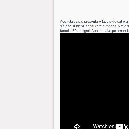
Aceasta este o prezentare facuta de catre un
situatia studentilor sai care fumeaza. A folosit
fumul a 60 de tigari. Apoi i-a taiat pe amand