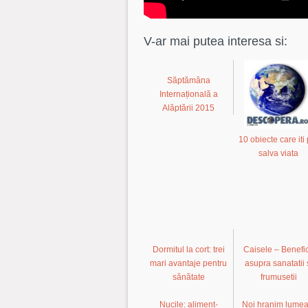
V-ar mai putea interesa si:
Săptămâna
Internațională a
Alăptării 2015
10 obiecte care iti 
salva viata
Dormitul la cort: trei
Caisele – Benefic
mari avantaje pentru
asupra sanatatii 
sănătate
frumusetii
Nucile: aliment-
Noi hranim lumea