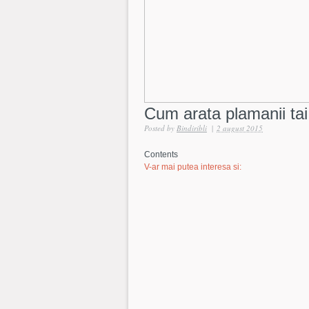
Cum arata plamanii ta
Posted by
Bindiribli
|
2 august 2015
Contents
V-ar mai putea interesa si: