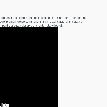
 profesor din Hong-Kong, de la spitalul Yan Chai, fiind ingrijorat de
 doi plamani de porc, intr-unul infiltrand aer curat, iar in celalalat
oi pentru a putea observa diferenta, iata video-ul: