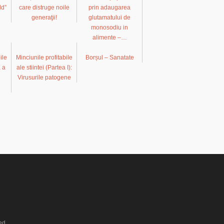
ld”
care distruge noile
prin adaugarea
…
generaţii!
glutamatului de
monosodiu in
alimente –…
ile
Minciunile profitabile
Borșul – Sanatate
a a
ale stiintei (Partea I):
Virusurile patogene
ed.