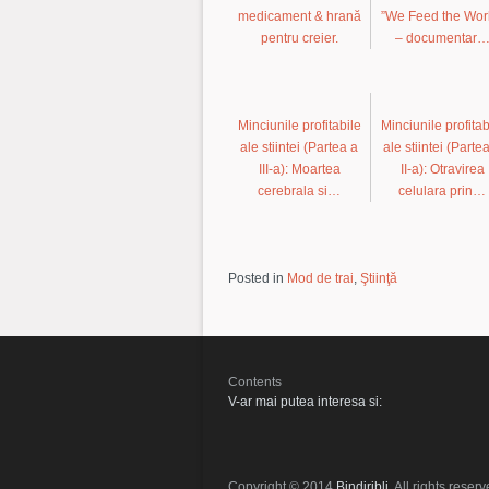
medicament & hrană
”We Feed the Wor
pentru creier.
– documentar
Minciunile profitabile
Minciunile profitab
ale stiintei (Partea a
ale stiintei (Parte
III-a): Moartea
II-a): Otravirea
cerebrala si…
celulara prin…
Posted in
Mod de trai
,
Ştiinţă
Contents
V-ar mai putea interesa si:
Copyright © 2014
Bindiribli
. All rights reserv