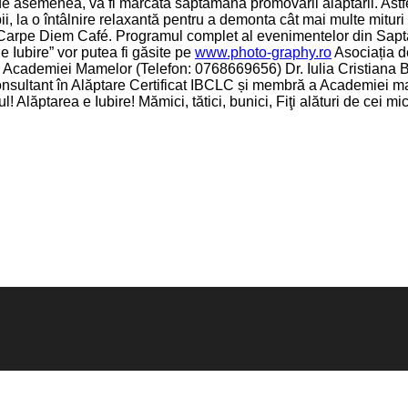
e asemenea, va fi marcată săptămâna promovării alăptării. Astfe
pii, la o întâlnire relaxantă pentru a demonta cât mai multe mituri
 Carpe Diem Café. Programul complet al evenimentelor din Saptama
 Iubire” vor putea fi găsite pe
www.photo-graphy.ro
Asociația d
a Academiei Mamelor (Telefon: 0768669656) Dr. Iulia Cristiana B
sultant în Alăptare Certificat IBCLC și membră a Academiei 
ul! Alăptarea e Iubire! Mămici, tătici, bunici, Fiţi alături de cei mi