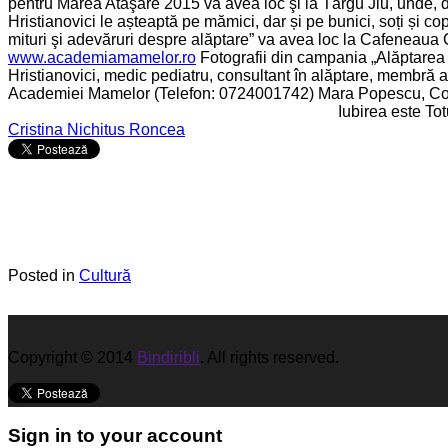
pentru Marea Ataşare 2015 va avea loc şi la Târgu Jiu, unde, d
Hristianovici le așteaptă pe mămici, dar și pe bunici, soți și co
mituri şi adevăruri despre alăptare” va avea loc la Cafeneaua
www.academiamamelor.ro
Fotografii din campania „Alăptarea e
Hristianovici, medic pediatru, consultant în alăptare, membră 
Academiei Mamelor (Telefon: 0724001742) Mara Popescu, Con
Iubirea este Tot
Cristina Nichitus Roncea
Posted in
Cultură
Copyright © 2014
Bindiribli
. All rights reserved.
Sign in to your account