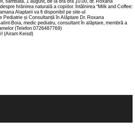
l, sâmbătă, 1 august, de la ora ora 10.00, dr. Roxana
 despre hrănirea naturală a copiilor. Întâlnirea “Milk and Coffee:
na Alaptarii va fi disponibil pe site-ul
e Pediatrie și Consultanță în Alăptare Dr. Roxana
alint-Boia, medic pediatru, consultant în alăptare, membră a
mamelor (Telefon 0726487769)
ci! (Airam Keisd)