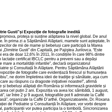
rie Gusti”și Expoziție de fotografie inedită
promova, proteja și susține alăptarea la nivel global. De anul
e. În prima zi a Săptămânii Alăptarii, mamele sunt așteptate, în
, zecilor de mii de mame și bebeluși care participă la Marea
Dimitrie Gusti” din Capitală, pe Pajiştea Jurilovca. “Este
i era de doar 12,6% în 2011, în condițiile în care 98% dintre
n lactație certificat IBCLC pentru a preveni sau a depăși
 mare a mortalității infantile”, declară organizatorul
trie și Consultață în Alăptare. Pentru Săptămâna Alăptării
poziție de fotografie care evidențiază firescul și frumusețea
Sibiu”, ne dorim împletirea ideii de tradiţie şi sănătate, aşa cum
are au răspuns cu dragoste iniţiativei noastre!”, afirmă
me și bebeluși alăptați din România și informează gravidele și
area cel puțin 2 ani. Expoziția va avea loc sâmbătă, 1 august,
iar între 2 şi 9 august, fotografiile pot fi admirate la Caffé
oasă”, organizate la Caffé D’arthé. Organizatoarele, Dr. Roxana
ației de Pediatrie și Consultanță în Alăptare, vor vorbi despre
, participanții vor putea participa la o tombolă. Sincronizarea