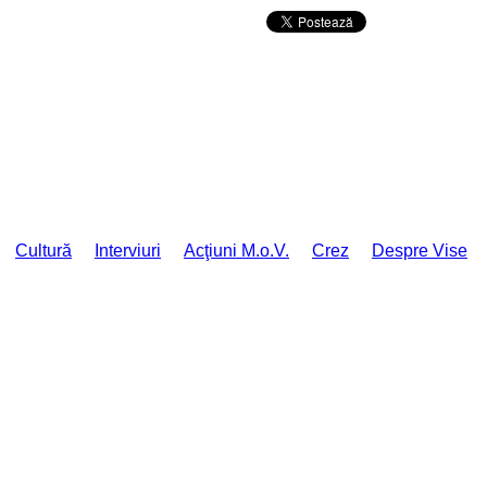
Da mai departe
Cultură
Interviuri
Acţiuni M.o.V.
Crez
Despre Vise