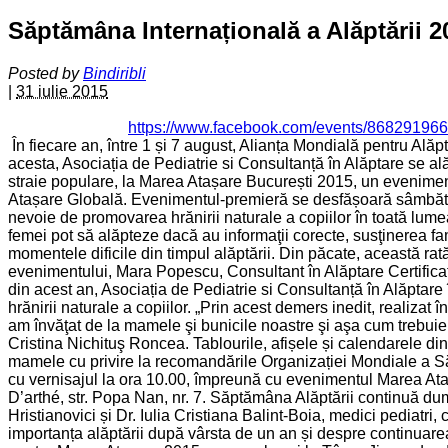
Săptămâna Internațională a Alăptării 2
Posted by
Bindiribli
|
31 iulie 2015
https://www.facebook.com/
events/86829196
În fiecare an, între 1 și 7 august, Alianța Mondială pentru Ală
acesta, Asociația de Pediatrie si Consultanță în Alăptare se al
straie populare, la Marea Atașare București 2015, un eveniment 
Atașare Globală. Evenimentul-premieră se desfășoară sâmbătă, 1
nevoie de promovarea hrănirii naturale a copiilor în toată lumea
femei pot să alăpteze dacă au informaţii corecte, susţinerea fa
momentele dificile din timpul alăptării. Din păcate, această rată
evenimentului, Mara Popescu, Consultant în Alăptare Certifica
din acest an, Asociația de Pediatrie si Consultanță în Alăptar
hrănirii naturale a copiilor. „Prin acest demers inedit, realizat 
am învăţat de la mamele şi bunicile noastre şi aşa cum trebuie
Cristina Nichituş Roncea. Tablourile, afișele și calendarele di
mamele cu privire la recomandările Organizației Mondiale a Săn
cu vernisajul la ora 10.00, împreună cu evenimentul Marea Ataşar
D’arthé, str. Popa Nan, nr. 7. Săptămâna Alăptării continuă dum
Hristianovici și Dr. Iulia Cristiana Balint-Boia, medici pediatr
importanța alăptării după vârsta de un an și despre continuarea 