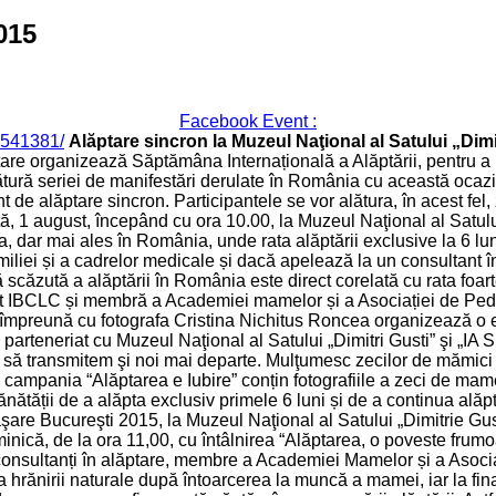
015
Facebook Event :
6541381/
Alăptare sincron la Muzeul Naţional al Satului „Dimit
ptare organizează Săptămâna Internațională a Alăptării, pentru a 
ătură seriei de manifestări derulate în România cu această ocazi
de alăptare sincron. Participantele se vor alătura, în acest fel
 august, începând cu ora 10.00, la Muzeul Naţional al Satului „
, dar mai ales în România, unde rata alăptării exclusive la 6 lun
miliei și a cadrelor medicale și dacă apelează la un consultant î
 scăzută a alăptării în România este direct corelată cu rata foarte
t IBCLC și membră a Academiei mamelor și a Asociației de Pedia
e împreună cu fotografa Cristina Nichitus Roncea organizează o ex
în parteneriat cu Muzeul Naţional al Satului „Dimitri Gusti” şi „IA 
 să transmitem şi noi mai departe. Mulţumesc zecilor de mămici c
n campania “Alăptarea e Iubire” conțin fotografiile a zeci de ma
ătății de a alăpta exclusiv primele 6 luni și de a continua alăpt
e Bucureşti 2015, la Muzeul Naţional al Satului „Dimitrie Gusti”, 
inică, de la ora 11,00, cu întâlnirea “Alăptarea, o poveste frum
i, consultanți în alăptare, membre a Academiei Mamelor și a Asoci
hrănirii naturale după întoarcerea la muncă a mamei, iar la final