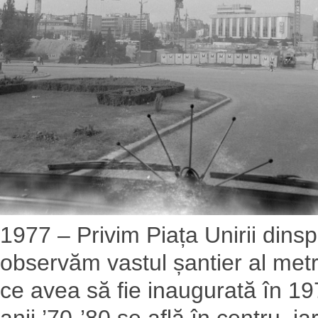
1977 – Privim Piața Unirii dinsp
observăm vastul șantier al met
ce avea să fie inaugurată în 19
anii ’70-’80 se află în centru, i