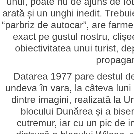
unui, poate nu de ajuns de foto
arată și un unghi inedit. Trebu
“parbriz de autocar”, are farme
exact pe gustul nostru, clișe
obiectivitatea unui turist, d
propaga
Datarea 1977 pare destul de e
undeva în vara, la câteva luni
dintre imagini, realizată la 
blocului Dunărea și a bise
cutremur, iar cu un pic de i