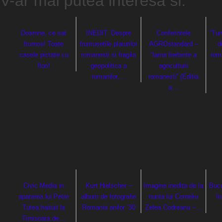
V-ar mai putea interesa si:
Doamne, ce sat
INEDIT. Despre
Conferintele
“Tun
frumos! Toate
frumusetile plaiurilor
AGROstandard –
d
casele pictate cu
romanesti si fragila
“Iarna fierbinte a
roma
flori!
geopolitica a
agriculturii
romanilor,…
romanesti” (Editia
a…
Civic Media in
Kurt Hielscher –
Imagine inedita de la
Bucu
apararea lui Petre
album de fotografie
nunta lui Corneliu
în
Tutea,haituit la
Romania anilor ’30
Zelea Codreanu –…
Timisoara de…