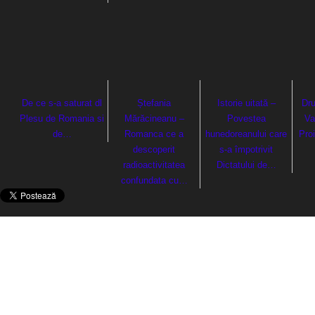
De ce s-a saturat dl
Ștefania
Istorie uitată –
Dru
Plesu de Romania si
Mărăcineanu –
Povestea
Va
de…
Romanca ce a
hunedoreanului care
Proi
descoperit
s-a împotrivit
radioactivitatea
Dictatului de…
confundata cu…