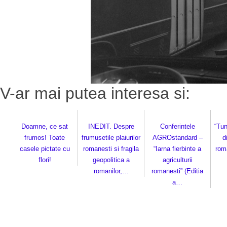
V-ar mai putea interesa si:
Doamne, ce sat
INEDIT. Despre
Conferintele
“Tun
frumos! Toate
frumusetile plaiurilor
AGROstandard –
d
casele pictate cu
romanesti si fragila
“Iarna fierbinte a
roma
flori!
geopolitica a
agriculturii
romanilor,…
romanesti” (Editia
a…