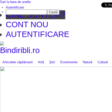
Sari la bara de unelte
Da mai departe
Autentificare
Caută
CINE SUNTEM?
CONT NOU
AUTENTIFICARE
Articolele săptămanii
Artă
Ştiri
Evenimente
Natură
Cultură