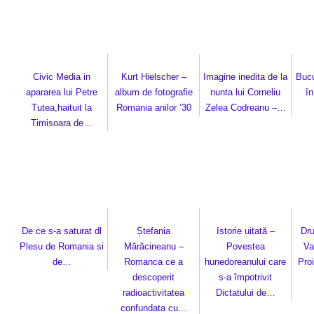
Civic Media in
Kurt Hielscher –
Imagine inedita de la
Bucu
apararea lui Petre
album de fotografie
nunta lui Corneliu
în
Tutea,haituit la
Romania anilor ’30
Zelea Codreanu –…
Timisoara de…
De ce s-a saturat dl
Ștefania
Istorie uitată –
Dru
Plesu de Romania si
Mărăcineanu –
Povestea
Va
de…
Romanca ce a
hunedoreanului care
Proi
descoperit
s-a împotrivit
radioactivitatea
Dictatului de…
confundata cu…