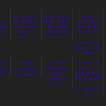
i
Rosia Montana –
Miscarea Oamenilor
Reteaua
i ai
ilustratii illuminati
Visatori – Manifest
comunistoida a
tane
despre „Revolutii
Pentru Rosia
deschis un front de
ati la
aranjate” si
Montana! Daramam
atac la adresa…
lor…
„NeTelevizate”…
Guvernul!
Cum au devenit
tiganii romi – Andrei
Pleșu
ene Al
Generaţia
De Ziua Mediului
Parintele Monah
Patriot
corporatistă, un
„salvatorii” Rosiei
Filotheu de la
sit…
eşec lamentabil
Montane
Manastirea Petru
cenzureaza, iar
Voda (interviu video)
Nicusor Dan…
Doru Bem – Interviu
(video)