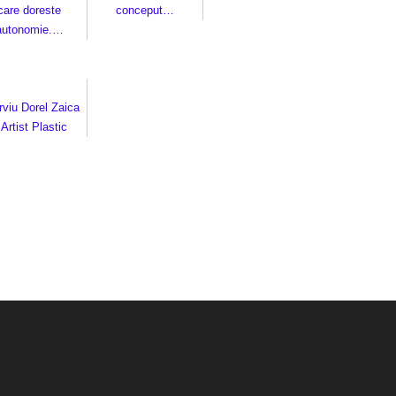
care doreste
conceput…
autonomie.…
rviu Dorel Zaica
 Artist Plastic