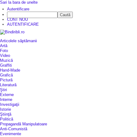
Sari la bara de unelte
Autentificare
Caută
CINE SUNTEM?
CONT NOU
AUTENTIFICARE
Articolele săptămanii
Artă
Foto
Video
Muzică
Graffiti
Hand-Made
Grafică
Pictură
Literatură
Ştiri
Externe
Interne
Investigaţii
Istorie
Ştiinţă
Politică
Propagandă Manipulatoare
Anti-Comunistă
Evenimente