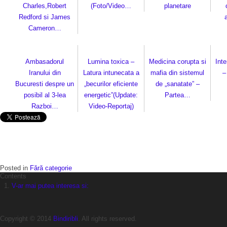
Charles,Robert
(Foto/Video…
planetare
Redford si James
Cameron…
Ambasadorul
Lumina toxica –
Medicina corupta si
Inte
Iranului din
Latura intunecata a
mafia din sistemul
–
Bucuresti despre un
„becurilor eficiente
de „sanatate” –
posibil al 3-lea
energetic”(Update:
Partea…
Razboi…
Video-Reportaj)
Posted in
Fără categorie
Contents
V-ar mai putea interesa si:
Copyright © 2014
Bindiribli
. All rights reserved.