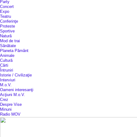
Party
Concert
Expo
Teatru
Conferinţe
Proteste
Sportive
Natură
Mod de trai
Sănătate
Planeta Pământ
Animale
Cultură
Cărti
Întruniri
Istorie / Civilizaţie
Interviuri
M.o.V.
Oameni interesanţi
Acţiuni M.o.V.
Crez
Despre Vise
Minuni
Radio MOV