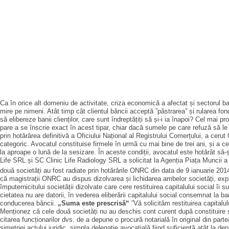
Ca în orice alt domeniu de activitate, criza economică a afectat și sectorul ban
mire pe nimeni. Atât timp cât clientul băncii acceptă ”păstrarea” și rularea fo
să elibereze banii clienților, care sunt îndreptățiți să și-i ia înapoi? Cel ma
pare a se înscrie exact în acest tipar, chiar dacă sumele pe care refuză să le r
prin hotărârea definitivă a Oficiului Național al Registrului Comer­țului, a cerut
categoric. Avocatul constituise firmele în urmă cu mai bine de trei ani, și a c
la aproape o lună de la sesizare. În aceste condiții, avocatul este hotărât să-
Life SRL și SC Clinic Life Radi­ology SRL a solicitat la Agenția Piața Muncii 
două societăți au fost radiate prin hotărârile ONRC din data de 9 ianuarie 201
că magistrații ONRC au dispus dizolvarea și lichidarea ambelor societăți, explic
împu­ternicitului societății dizolvate care cere restituirea capitalului social îi 
cietatea nu are datorii, în ve­derea eliberării capitalului social consemnat la 
conducerea băncii.
„Suma este prescrisă“
”Vă solicităm restituirea ca­pitalu
Mențio­nez că cele două societăți nu au deschis cont curent după constituire și
citarea funcționarilor dvs. de a depune o procură notarială în original din part
simetriei actului juridic, simpla delegație avocațială fiind suficientă atât la d