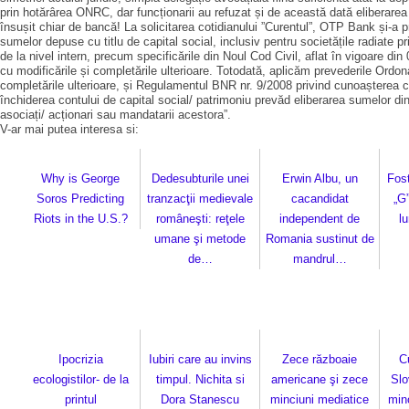
prin hotărârea ONRC, dar funcționarii au refuzat și de această dată eliberarea 
însușit chiar de bancă! La solicitarea cotidianului ”Curentul”, OTP Bank și-a pre
sumelor depuse cu titlu de capital social, inclusiv pentru societățile radiate p
de la nivel intern, precum specificările din Noul Cod Civil, aflat în vigoare din
cu modificările și completările ulterioare. Totodată, aplicăm prevederile Ordon
completările ulterioare, și Regulamentul BNR nr. 9/2008 privind cunoașterea clie
închi­derea contului de capital social/ patrimoniu prevăd eliberarea sumelor din 
asociați/ acționari sau mandatarii acestora”.
V-ar mai putea interesa si:
Why is George
Dedesubturile unei
Erwin Albu, un
Fos
Soros Predicting
tranzacţii medievale
cacandidat
„G”
Riots in the U.S.?
româneşti: reţele
independent de
l
umane şi metode
Romania sustinut de
de…
mandrul…
Ipocrizia
Iubiri care au invins
Zece războaie
C
ecologistilor- de la
timpul. Nichita si
americane şi zece
Slo
printul
Dora Stanescu
minciuni mediatice
mino