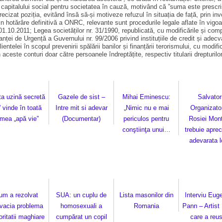
capitalului social pentru societatea în cauză, motivând că ”suma este prescrisă”
cizat poziția, evitând însă să-și motiveze refuzul în situația de față, prin invo
rin hotărâre definitivă a ONRC, relevante sunt procedurile legale aflate în vigoa
 01.10.2011; Legea societăților nr. 31/1990, republicată, cu modificările și comp
anței de Urgență a Guvernului nr. 99/2006 privind instituțiile de credit și adec
ntelei în scopul prevenirii spălării banilor și finanțării tero­rismului, cu mod
aceste conturi doar către persoanele îndreptățite, res­pectiv titularii drepturil
ta uzină secretă
Gazele de sist –
Mihai Eminescu:
Salvatori
 vinde în toată
Intre mit si adevar
„Nimic nu e mai
Organizator
umea „apă vie”
(Documentar)
periculos pentru
Rosiei Mon
conştiinţa unui…
trebuie apreci
adevarata 
um a rezolvat
SUA: un cuplu de
Lista masonilor din
Interviu Eug
vacia problema
homosexuali a
Romania
Pann – Artist 
ritatii maghiare
cumpărat un copil
care a reu