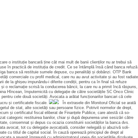
are o instituție bancară ține cât mai mult de banii clienților nu ar trebui să
puse în practică de instituția de credit. Ce se întâmplă însă când banca refuză
a obliga banca să restituie sumele depuse, cu penalități și dobânzi. OTP Bank
tăți comerciale cu profil medical, care nu au avut acti­vitate și au fost radiate
rii de la ghișeu impunându-i diferite condiții, pentru ca în final să refuze
s și o reclamație scrisă la conducerea băncii, la care nu a primit încă răspuns,
abina Hîncean, împuternicită cu delegație de către societățile SC Onco Clinic
pentru cele două societăți. Avocata a arătat funcționarilor bancari că cele
cru și certificatele fiscale.
În extrasele din Monitorul Oficial se arată
etul de stat, alte societăți sau persoane fizice. Potrivit normelor de drept,
precum și certificatul fiscal eliberat de Fi­nanțele Publice, care atestă că so­
at categoric restituirea ba­nilor, chiar și după depunerea unei sesizări către
ietate, consemnat și depus cu ocazia constituirii societăților la banca dvs.
ata avocat, tot cu delegație avocațială, consider nelegală și abuzivă soli­
ate cu titlul de capital social. În cauză operează principiul de drept al
 avocata a revenit împreună cu admi­nistratorul uneia din societățile dizolvate