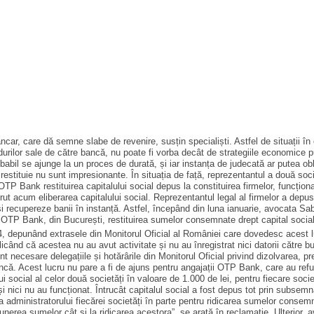
car, care dă semne slabe de revenire, susțin specialiști. Astfel de situații în c
ndurilor sale de către bancă, nu poate fi vorba decât de strategiile economice 
i probabil se ajunge la un proces de durată, și iar instanța de judecată ar pute
estituie nu sunt impresionante. În situația de față, reprezentantul a două socie
 OTP Bank restituirea capitalului social depus la constituirea firmelor, funcționa
erut acum eliberarea capitalului social. Reprezentantul legal al firmelor a depu
și recupereze banii în instanță. Astfel, începând din luna ia­nuarie, avocata S
a OTP Bank, din București, restituirea sumelor consemnate drept capital social 
4, depunând extrasele din Monitorul Oficial al României care dove­desc acest lu
ând că acestea nu au avut activitate și nu au înregistrat nici datorii către bug
sunt necesare de­legațiile și hotărârile din Moni­torul Oficial privind dizolvarea, 
bancă. Acest lucru nu pare a fi de ajuns pentru angajații OTP Bank, care au refuz
lui social al celor două societăți în valoare de 1.000 de lei, pentru fiecare soc
 nici nu au funcționat. Întru­cât capitalul social a fost depus tot prin subsemn
ea administratorului fiecărei societăți în parte pentru ridicarea sumelor consemn
epunerea sume­lor cât și la ridicarea acestora”, se arată în reclamație. Ulterior,