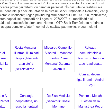
 iar ”contul nu mai este activ”. Cu alte cuvinte, capitalul social ar fi fost
carea protecției datelor cu caracter personal. ”În cazurile de restituiri ale
re, generale și speciale, atât de la nivelul Băncii Naționale a României, cât și
letările ulterioare; Legea privind registrul comerțului nr. 26/1990, republicată,
varea capitalului, aprobată de Legea nr. 227/2007, cu modificările și
ificările și completările ulterioare. Normele OTP Bank România cu referire la
or asupra sumelor aflate în contul de capital/ patrimoniu, precum ulti­mii
i
Rosia Montana –
Miscarea Oamenilor
Reteaua
i ai
ilustratii illuminati
Visatori – Manifest
comunistoida a
tane
despre „Revolutii
Pentru Rosia
deschis un front de
ati la
aranjate” si
Montana! Daramam
atac la adresa…
lor…
„NeTelevizate”…
Guvernul!
Cum au devenit
tiganii romi – Andrei
Pleșu
ene Al
Generaţia
De Ziua Mediului
Parintele Monah
Patriot
corporatistă, un
„salvatorii” Rosiei
Filotheu de la
sit…
eşec lamentabil
Montane
Manastirea Petru