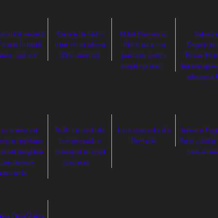
ta uzină secretă
Gazele de sist –
Mihai Eminescu:
Salvatori
 vinde în toată
Intre mit si adevar
„Nimic nu e mai
Organizator
umea „apă vie”
(Documentar)
periculos pentru
Rosiei Mon
conştiinţa unui…
trebuie apreci
adevarata 
um a rezolvat
SUA: un cuplu de
Lista masonilor din
Interviu Eug
vacia problema
homosexuali a
Romania
Pann – Artist 
ritatii maghiare
cumpărat un copil
care a reu
care doreste
conceput…
autonomie.…
rviu Dorel Zaica