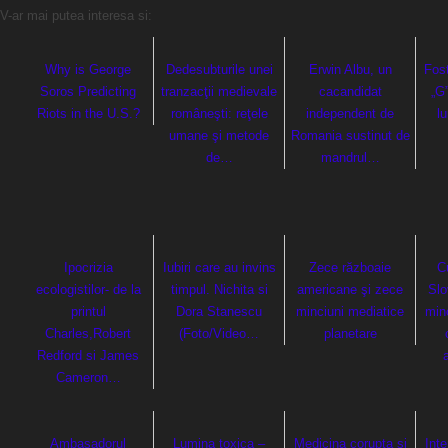
V-ar mai putea interesa si:
Why is George
Dedesubturile unei
Erwin Albu, un
Fos
Soros Predicting
tranzacţii medievale
cacandidat
„G”
Riots in the U.S.?
româneşti: reţele
independent de
l
umane şi metode
Romania sustinut de
de…
mandrul…
Ipocrizia
Iubiri care au invins
Zece războaie
C
ecologistilor- de la
timpul. Nichita si
americane şi zece
Slo
printul
Dora Stanescu
minciuni mediatice
mino
Charles,Robert
(Foto/Video…
planetare
Redford si James
Cameron…
Ambasadorul
Lumina toxica –
Medicina corupta si
Inte