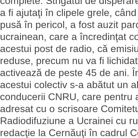
complete. Strigătul de disperare
a fi ajutaţi în clipele grele, câ
pusă în pericol, a fost auzit pa
ucrainean, care a încredinţat col
acestui post de radio, că emisiu
reduse, precum nu va fi lichidat
activează de peste 45 de ani. Î
acestui colectiv s-a abătut un alt
conducerii CNRU, care pentru 
adresat cu o scrisoare Comitetu
Radiodifuziune a Ucrainei cu ru
redacţie la Cernăuţi în cadrul 