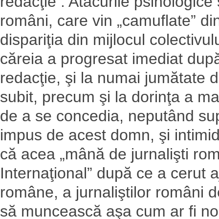
redacţie . Atacurile psihologice 
români, care vin „camuflate” di
dispariţia din mijlocul colectiv
căreia a progresat imediat după
redacţie, şi la numai jumătate 
subit, precum şi la dorinţa a mai
de a se concedia, neputând su
impus de acest domn, şi intimidă
că acea „mână de jurnalişti rom
Internaţional” după ce a cerut aj
române, a jurnaliştilor români d
să muncească aşa cum ar fi norm