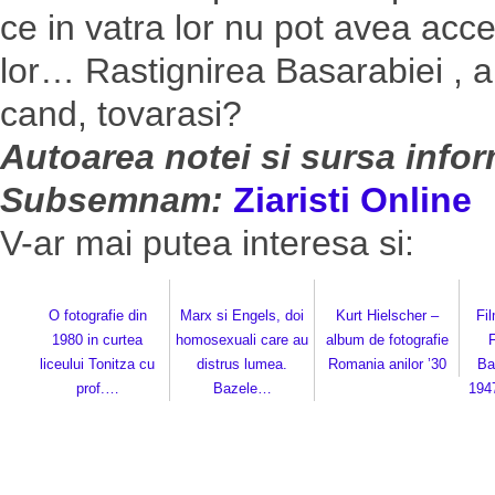
ce in vatra lor nu pot avea acc
lor… Rastignirea Basarabiei , a
cand, tovarasi?
Autoarea notei si sursa infor
Subsemnam:
Ziaristi Online
V-ar mai putea interesa si:
O fotografie din
Marx si Engels, doi
Kurt Hielscher –
Fi
1980 in curtea
homosexuali care au
album de fotografie
liceului Tonitza cu
distrus lumea.
Romania anilor ’30
Ba
prof.…
Bazele…
194