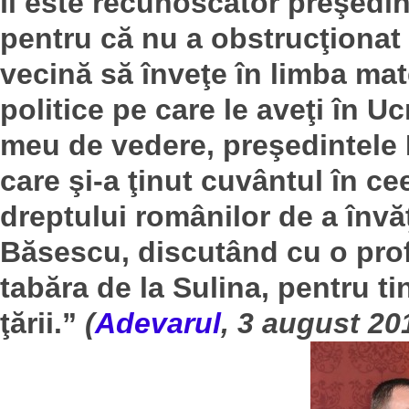
îi este recunoscător preşedint
pentru că nu a obstrucţionat 
vecină să înveţe în limba mat
politice pe care le aveţi în Uc
meu de vedere, preşedintele 
care şi-a ţinut cuvântul în c
dreptului românilor de a învă
Băsescu, discutând cu o prof
tabăra de la Sulina, pentru ti
ţării.”
(
Adevarul
, 3 august 20