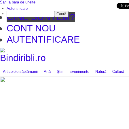
Sari la bara de unelte
Da mai departe
Autentificare
Caută
CINE SUNTEM?
CONT NOU
AUTENTIFICARE
Articolele săptămanii
Artă
Ştiri
Evenimente
Natură
Cultură