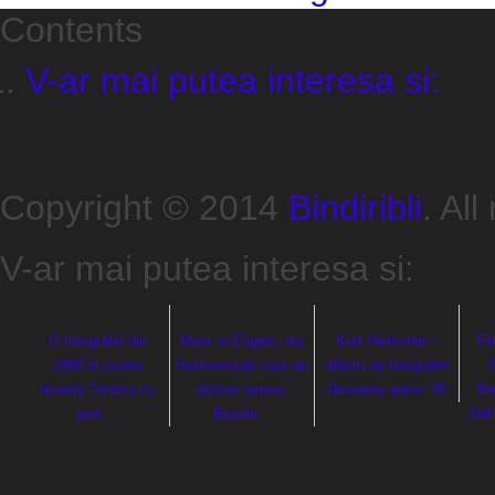
Contents
V-ar mai putea interesa si:
Copyright © 2014
Bindiribli
. All
V-ar mai putea interesa si:
O fotografie din
Marx si Engels, doi
Kurt Hielscher –
Fi
1980 in curtea
homosexuali care au
album de fotografie
liceului Tonitza cu
distrus lumea.
Romania anilor ’30
Ba
prof.…
Bazele…
194