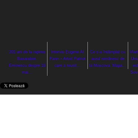
201 ani de la rapirea
Interviu Eugene Al
Ce s-a întâmplat cu
Vlad
Basarabiei.
Pann – Artist Patriot
aurul românesc de
Uni
Eminescu despre 16
care a reusit…
la Moscova. Mapa…
es
mai…
Sovi