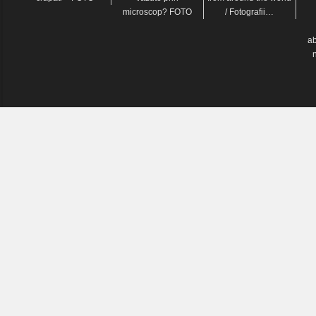
microscop? FOTO
/ Fotografii…
a