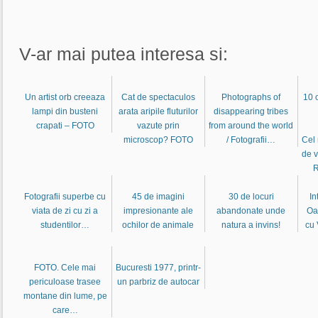
V-ar mai putea interesa si:
Un artist orb creeaza
Cat de spectaculos
Photographs of
10 o
lampi din busteni
arata aripile fluturilor
disappearing tribes
crapati – FOTO
vazute prin
from around the world
microscop? FOTO
/ Fotografii…
Cel
de 
R
Fotografii superbe cu
45 de imagini
30 de locuri
In
viata de zi cu zi a
impresionante ale
abandonate unde
Oa
studentilor…
ochilor de animale
natura a invins!
cu 
FOTO. Cele mai
Bucuresti 1977, printr-
periculoase trasee
un parbriz de autocar
montane din lume, pe
care…