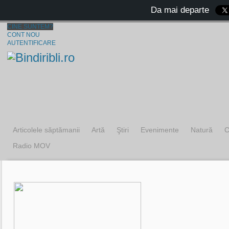
Da mai departe
CINE SUNTEM?
CONT NOU
AUTENTIFICARE
Articolele săptămanii
Artă
Ştiri
Evenimente
Natură
C
Radio MOV