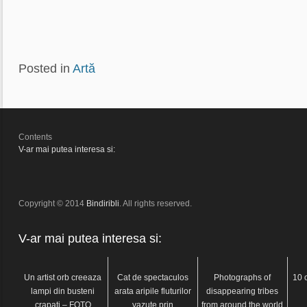
Posted in
Artă
Contents
V-ar mai putea interesa si:
Copyright © 2014
Bindiribli
. All rights reserved.
V-ar mai putea interesa si:
Un artist orb creeaza
Cat de spectaculos
Photographs of
10 o
lampi din busteni
arata aripile fluturilor
disappearing tribes
crapati – FOTO
vazute prin
from around the world