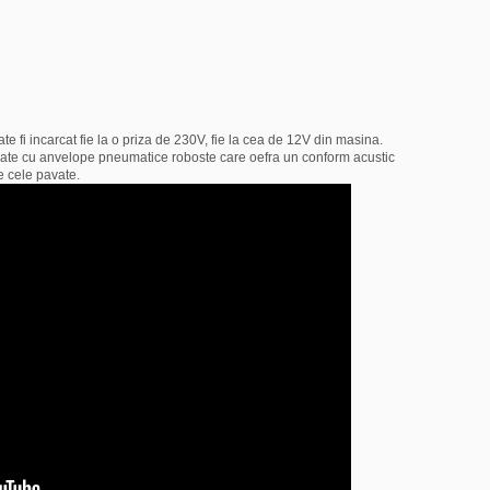
te fi incarcat fie la o priza de 230V, fie la cea de 12V din masina.
ipate cu anvelope pneumatice roboste care oefra un conform acustic
pe cele pavate.