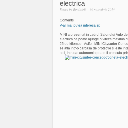
electrica
Posted by
Bindiribli
|
30 noiembrie 2014
Contents
V-ar mai putea interesa si:
MINI a prezentat in cadrul Salonului Auto de
electrica ce poate ajunge o viteza maxima d
25 de kilometri. Astfel, MINI Citysurfer Conce
se afla intr-o carcasa de protectie si este in
aici, intrucat autonomia poate fi crescuta pri