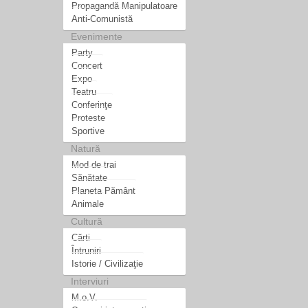
Propagandă Manipulatoare
Anti-Comunistă
Evenimente
Party
Concert
Expo
Teatru
Conferinţe
Proteste
Sportive
Natură
Mod de trai
Sănătate
Planeta Pământ
Animale
Cultură
Cărti
Întruniri
Istorie / Civilizaţie
Interviuri
M.o.V.