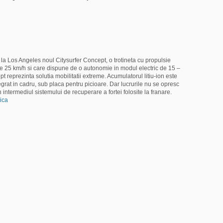
 la Los Angeles noul Citysurfer Concept, o trotineta cu propulsie
e 25 km/h si care dispune de o autonomie in modul electric de 15 –
pt reprezinta solutia mobilitatii extreme. Acumulatorul litiu-ion este
tegrat in cadru, sub placa pentru picioare. Dar lucrurile nu se opresc
n intermediul sistemului de recuperare a fortei folosite la franare.