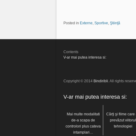
Posted in
Externe
,
Sportive
,
Ştiinţă
Contents
V-ar mai putea interesa si:
Copyright © 2014
Bindiribli
. All rights reserv
V-ar mai putea interesa si:
Mai multe modalitati
Cărţi şi filme care
de-a scapa de
prevăzut viitorul
controlori plus cateva
tehnologiei
intamplari…