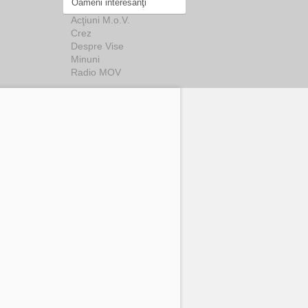
Oameni interesanţi
Acţiuni M.o.V.
Crez
Despre Vise
Minuni
Radio MOV