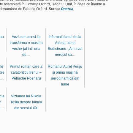
te asamblată în Cowley, Oxford, Regatul Unit, în ceea ce înainte a
 denumirea de Fabrica Oxford.
Sursa:
Onerca
 au
Vezi cum acest tip
Informaticianul de la
transforma o masina
Valcea, Ionut
veche-jaf intr-una
Budisteanu: „Am avut
de…
norocul sa…
te
Primul roman care a
Românul Aurel Perşu
pre
calatorit cu trenul –
şi prima maşină
in…
Petrache Poenaru
aerodinamică din
lume
ola
Viziunea lui Nikola
n.
Tesla despre lumea
de…
din secolul XXI