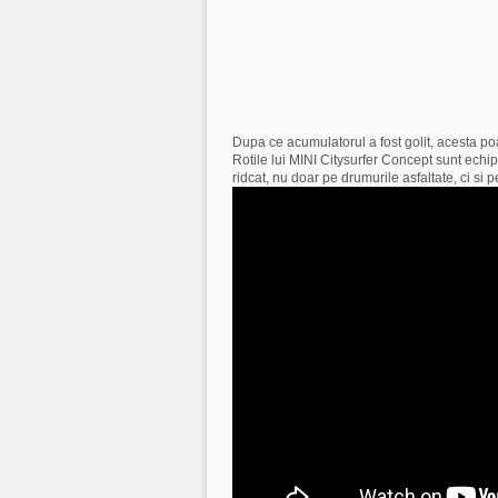
Dupa ce acumulatorul a fost golit, acesta poa
Rotile lui MINI Citysurfer Concept sunt ech
ridcat, nu doar pe drumurile asfaltate, ci si 