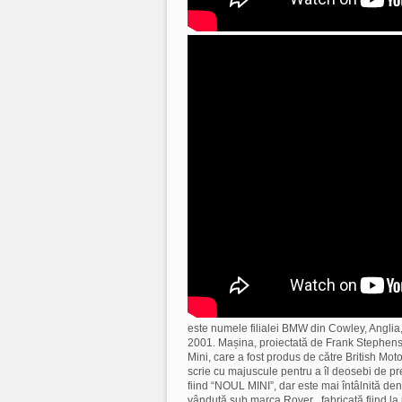
este numele filialei BMW din Cowley, Anglia,
2001. Mașina, proiectată de Frank Stephenson
Mini, care a fost produs de către British Mo
scrie cu majuscule pentru a îl deosebi de pr
fiind “NOUL MINI”, dar este mai întâlnită de
vândută sub marca Rover , fabricată fiind la