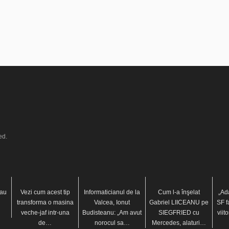
ed.
 au
Vezi cum acest tip
Informaticianul de la
Cum l-a înşelat
„Ad
transforma o masina
Valcea, Ionut
Gabriel LIICEANU pe
SF f
veche-jaf intr-una
Budisteanu: „Am avut
SIEGFRIED cu
viit
de…
norocul sa…
Mercedes, alaturi…