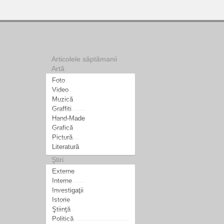
Articolele săptămanii
Artă
Foto
Video
Muzică
Graffiti
Hand-Made
Grafică
Pictură
Literatură
Ştiri
Externe
Interne
Investigaţii
Istorie
Ştiinţă
Politică