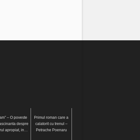
am” – O poveste
Primul roman care a
ascinanta despre
calatorit cu trenul –
orul apropiat, in…
Petrache Poenaru