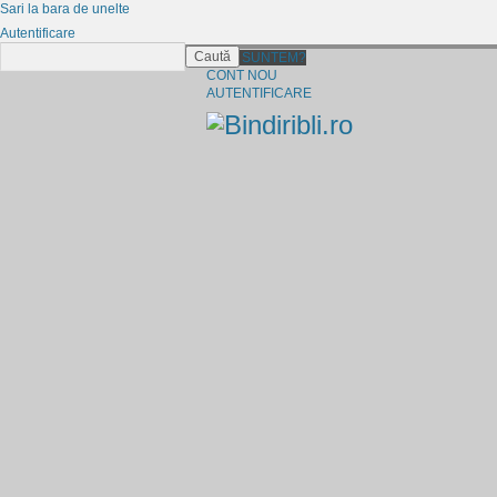
Sari la bara de unelte
Autentificare
Caută
CINE SUNTEM?
CONT NOU
AUTENTIFICARE