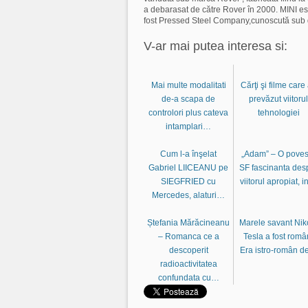
a debarasat de către Rover în 2000. MINI es
fost Pressed Steel Company,cunoscută sub
V-ar mai putea interesa si:
Mai multe modalitati
Cărţi şi filme care
de-a scapa de
prevăzut viitorul
controlori plus cateva
tehnologiei
intamplari…
Cum l-a înşelat
„Adam” – O poves
Gabriel LIICEANU pe
SF fascinanta des
SIEGFRIED cu
viitorul apropiat, 
Mercedes, alaturi…
Ștefania Mărăcineanu
Marele savant Nik
– Romanca ce a
Tesla a fost româ
descoperit
Era istro-român 
radioactivitatea
confundata cu…