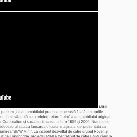
MINI
 precum și a automobilului produs de această filială din aprilie
, este vândută ca o reinterpretare “retro” a automobilului original
tor Corporation și succesorii acesteia între 1959 și 2000. Numele se
edecesorul său.La lansarea oficială, mașina a fost prezentată ca
numirea “BMW Mini”. La început dezvoltat de către grupul Rover, și
 uzina Longbridge, proiectul MINI a fost reținut de către BMW când s-