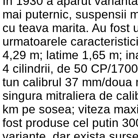
In 1930 a aparut variant
mai puternic, suspensii m
cu teava marita. Au fost u
urmatoarele caracteristic
4,29 m; latime 1,65 m; i
4 cilindrii, de 50 CP/17
tun calibrul 37 mm/doua m
singura mitraliera de ca
km pe sosea; viteza max
fost produse cel putin 30
variante, dar exista surs