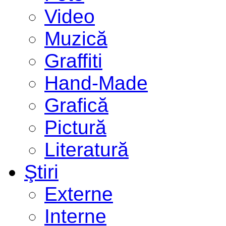
Video
Muzică
Graffiti
Hand-Made
Grafică
Pictură
Literatură
Ştiri
Externe
Interne