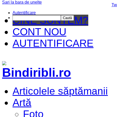
Sari la bara de unelte
Da mai departe
Tw
Autentificare
CINE SUNTEM?
Caută
CONT NOU
AUTENTIFICARE
Articolele săptămanii
Artă
Foto