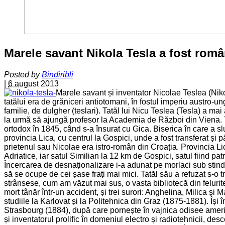
Marele savant Nikola Tesla a fost româ
Posted by
Bindiribli
|
6 august 2013
Marele savant și inventator Nicolae Teslea (Nikol
tatălui era de grăniceri antiotomani, în fostul imperiu austro-un
familie, de dulgher (teslari). Tatăl lui Nicu Teslea (Tesla) a mai 
la urmă să ajungă profesor la Academia de Război din Viena. Tată
ortodox în 1845, când s-a însurat cu Gica. Biserica în care a slu
provincia Lica, cu centrul la Gospici, unde a fost transferat ș
prietenul sau Nicolae era istro-român din Croația. Provincia Lic
Adriatice, iar satul Similian la 12 km de Gospici, satul fiind patr
Încercarea de desnaționalizare i-a adunat pe morlaci sub stinda
să se ocupe de cei șase frați mai mici. Tatăl său a refuzat s-o t
strânsese, cum am văzut mai sus, o vasta bibliotecă din felurite
mort tânăr într-un accident, și trei surori: Anghelina, Milica și
studiile la Karlovat și la Politehnica din Graz (1875-1881). Îș
Strasbourg (1884), după care pornește în vajnica odisee amer
și inventatorul prolific în domeniul electro și radiotehnicii, des