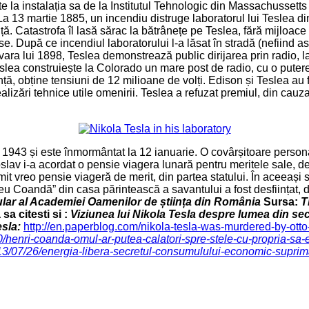
 la instalația sa de la Institutul Tehnologic din Massachussetts (
a 13 martie 1885, un incendiu distruge laboratorul lui Teslea din 
ță. Catastrofa îl lasă sărac la bătrânețe pe Teslea, fără mijloac
. După ce incendiul laboratorului l-a lăsat în stradă (nefiind a
măvara lui 1898, Teslea demonstrează public dirijarea prin radio, 
slea construiește la Colorado un mare post de radio, cu o putere d
ță, obține tensiuni de 12 milioane de volți. Edison și Teslea au
alizări tehnice utile omenirii. Teslea a refuzat premiul, din cauza
1943 și este înmormântat la 12 ianuarie. O covârșitoare persona
slav i-a acordat o pensie viagera lunară pentru meritele sale, de
it vreo pensie viageră de merit, din partea statului. În aceeași s
zeu Coandă” din casa părintească a savantului a fost desființat,
tular al Academiei Oamenilor de știința din România
Sursa:
T
sa citesti si :
Viziunea lui Nikola Tesla despre lumea din sec
esla:
http://en.paperblog.com/nikola-tesla-was-murdered-by-ott
/20/henri-coanda-omul-ar-putea-calatori-spre-stele-cu-propria-sa-
/2013/07/26/energia-libera-secretul-consumulului-economic-suprim