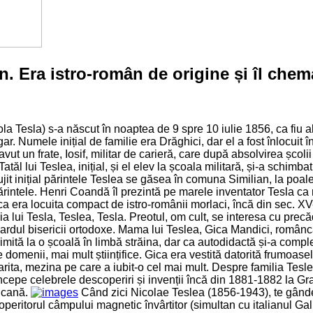
n. Era istro-român de origine și îl chem
a Tesla) s-a născut în noaptea de 9 spre 10 iulie 1856, ca fiu al
gar. Numele inițial de familie era Drăghici, dar el a fost înlocuit
avut un frate, Iosif, militar de carieră, care după absolvirea școli
l lui Teslea, inițial, și el elev la școala militară, și-a schimb
jit inițial părintele Teslea se găsea în comuna Similian, la poalele
i părintele. Henri Coandă îl prezintă pe marele inventator Tesla 
a era locuita compact de istro-românii morlaci, încă din sec. XV-
ia lui Tesla, Teslea, Tesla. Preotul, om cult, se interesa cu precăd
rdul bisericii ortodoxe. Mama lui Teslea, Gica Mandici, româncă 
rimită la o școală în limbă străina, dar ca autodidactă și-a comple
 domenii, mai mult științifice. Gica era vestită datorită frumoasel
 Marita, mezina pe care a iubit-o cel mai mult. Despre familia Tesle
i începe celebrele descoperiri și invenții încă din 1881-1882 la 
icană.
Când zici Nicolae Teslea (1856-1943), te gândeș
coperitorul câmpului magnetic învârtitor (simultan cu italianul Gal