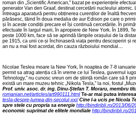
roman din „Scientific American,” bazat pe experiențele efectuate
generator Van den Graaf, destinat cercetării nucleului atomic. L
întreaga aparatură pentru obținerea curenților de înaltă frecven
părăsesc, tăind în doua medalia de aur Edison pe care o primise
și în aceste condiții precare el își continuă cercetările. În pri
efectuate în largul marii, în apropiere de New York. În 1899, Te
peste 1000 km, face să se aprindă lămpile orașului de la distan
pe 1915, ca unii ce-și închinaseră viața pentru descoperiri și re
an nu a mai fost acordat, din cauza războiului mondial…
Nicolae Teslea moare la New York, în noaptea de 7-8 ianuarie 
permit sa atrag atenția că în vreme ce lui Teslea, guvernul iugo
Tehnology,” nu cunosc vreun om de știință român care să fi prim
există un mare muzeu tehnic „Nikola Tesla,” la noi, fostul „Mu
Prof. univ. asoc. dr. ing. Dinu-Ștefan T. Moraru, membru ti
romanian.net/articles/art990111.html
Te-ar mai putea interesa 
tesla-despre-lumea-din-secolul-xxi/
Cine l-a ucis pe Nicola T
spre stele cu propria sa energie
http://bindiribli.ro/2013/06
economic suprimat de elitele mondiale
http://bindiribli.ro