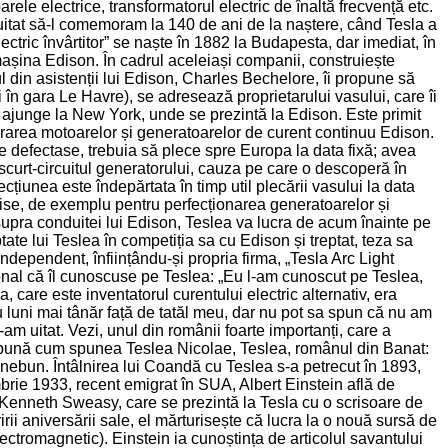
rele electrice, transformatorul electric de înaltă frecvență etc.
m uitat să-l comemoram la 140 de ani de la naștere, când Tesla a
tric învârtitor” se naște în 1882 la Budapesta, dar imediat, în
așina Edison. În cadrul aceleiași companii, construiește
nul din asistenții lui Edison, Charles Bechelore, îi propune să
în gara Le Havre), se adresează proprietarului vasului, care îi
let, ajunge la New York, unde se prezintă la Edison. Este primit
epararea motoarelor și generatoarelor de curent continuu Edison.
e defectase, trebuia să plece spre Europa la data fixă; avea
 scurt-circuitul generatorului, cauza pe care o descoperă în
țiunea este îndepărtata în timp util plecării vasului la data
omise, de exemplu pentru perfecționarea generatoarelor și
 asupra conduitei lui Edison, Teslea va lucra de acum înainte pe
ptate lui Teslea în competiția sa cu Edison și treptat, teza sa
dependent, înființându-și propria firma, „Tesla Arc Light
onal că îl cunoscuse pe Teslea: „Eu l-am cunoscut pe Teslea,
care este inventatorul curentului electric alternativ, era
u luni mai tânăr față de tatăl meu, dar nu pot sa spun că nu am
n-am uitat. Vezi, unul din românii foarte importanți, care a
e spună cum spunea Teslea Nicolae, Teslea, românul din Banat:
ca nebun. Întâlnirea lui Coandă cu Teslea s-a petrecut în 1893,
brie 1933, recent emigrat în SUA, Albert Einstein află de
ic, Kenneth Sweasy, care se prezintă la Tesla cu o scrisoare de
ii aniversării sale, el mărturisește că lucra la o nouă sursă de
ctromagnetic). Einstein ia cunoștința de articolul savantului