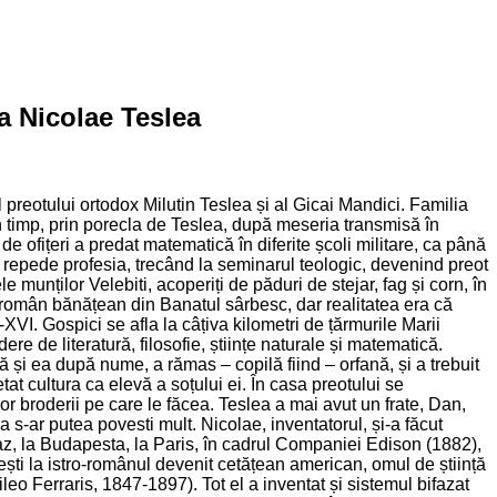
a Nicolae Teslea
 preotului ortodox Milutin Teslea și al Gicai Mandici. Familia
 în timp, prin porecla de Teslea, după meseria transmisă în
i de ofițeri a predat matematică în diferite școli militare, ca până
at repede profesia, trecând la seminarul teologic, devenind preot
 munților Velebiti, acoperiți de păduri de stejar, fag și corn, în
ca român bănățean din Banatul sârbesc, dar realitatea era că
XVI. Gospici se afla la câțiva kilometri de țărmurile Marii
ere de literatură, filosofie, științe naturale și matematică.
și ea după nume, a rămas – copilă fiind – orfană, și a trebuit
tat cultura ca elevă a soțului ei. În casa preotului se
or broderii pe care le făcea. Teslea a mai avut un frate, Dan,
a s-ar putea povesti mult. Nicolae, inventatorul, și-a făcut
Graz, la Budapesta, la Paris, în cadrul Companiei Edison (1882),
ti la istro-românul devenit cetățean american, omul de știință
ileo Ferraris, 1847-1897). Tot el a inventat și sistemul bifazat