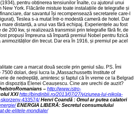
1934), pentru obținerea tensiunilor înalte, cu ajutorul unui
New York. Flăcările mistuie toate instalațiile de telegrafie și
e financiare, dar savantul își recompensează secretarele care-l
sigurat), Teslea s-a mutat într-o modestă cameră de hotel. Dar
la mare distanță, a unui vas fără echipaj. Experiențele au fost
e 200 kw, și realizează transmisii prin telegrafie fără fir, de
 fost propuși împreuna să împartă premiul Nobel pentru fizică
 animozităților din trecut. Dar era în 1916, și premiul pe acel
litate care a marcat două secole prin geniul său. PS. Îmi
 7500 dolari, deși lucra la „Massachussetts Institute of
erie de nedreptăți, amintesc și faptul că în vreme ce la Belgrad
 din dispoziția Elenei Ceaușescu. Cine are urechi de auzit?
heIstroRomanians
–
http://www.istro-
olul XXI
http://bindiribli.ro/2013/07/27/viziunea-lui-nikola-
o-skorzeny-433574/
Henri Coandă : Omul ar putea calatori
energie/
ENERGIA LIBERĂ: Secretul consumulului
at-de-elitele-mondiale/