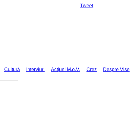
Da mai departe
Tweet
Cultură
Interviuri
Acţiuni M.o.V.
Crez
Despre Vise