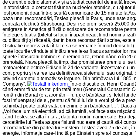
de curent electric alternativ și a studiat curentul de înaltă fre
În atomistica, a cercetat fisiunea nucleelor atomice, cu ajutoru
fost pomenit doar, într-o scurtă comunicare de 15 minute la Ac
baza unei recomandări, Teslea pleacă la Paris, unde este anga
centrala electrică Strasbourg. Deși i se promiseseră 25.000 dolari
emigreze în America și îi dă o scrisoare de recomandare pentru 
înțelege situația (biletul și locul îi aparțineau, fiind nominaliz
cu dificultăți și răceală, dar în baza recomandării scrise, este
O situație neprevăzută îl face să se remarce în mod deosebit (
toate locurile vândute și întârzierea le-ar fi adus armatorilor 
spirele înfășurării bobinei și o remediază, rebobinând-o în 20 
prenotată. Nava pleacă la timp, dar promisiunea premiului se tr
motoarelor electrice Edison în 24 de variante, înzestrate cu un 
cont propriu și va realiza definitivarea sistemului sau original, 
privind curentul alternativ se impune. Din primăvara lui 1885, 
Company”.
Într-o discuție cu Henri Coand
când eram tânăr de tot, prin tatăl meu (Generalul Constantin Coa
român din Banat (era aromân – n.n.); e bănățean, și felul lui d
fost influențat și de el, pentru că felul lui de a vorbi și de a p
schimbat poate toată viața omenirii, e un bănățean!…”. Daca a
„Voi face lumină electrică, adică lumină, voi face asta mișcând 
când Teslea se afla în țară, datorita morții mamei sale. Era de
cercetările lui Tesla asupra fisiunii nucleare și caută să-l cun
recomandare din partea lui Einstein. Teslea avea 75 de ani, în 1
energie, informație care-l incită pe Einstein spre a-l cunoaște