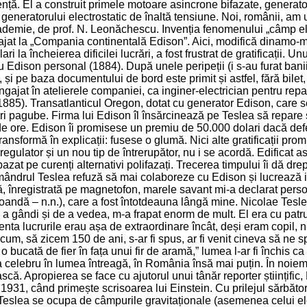
cvență. El a construit primele motoare asincrone bifazate, generatoa
l generatorului electrostatic de înaltă tensiune. Noi, românii, a
ademie, de prof. N. Leonăchescu. Invenția fenomenului „câmp elec
jat la „Compania continentală Edison”. Aici, modifică dinamo-m
 la încheierea dificilei lucrări, a fost frustrat de gratificații. U
Edison personal (1884). După unele peripeții (i s-au furat banii 
at), și pe baza documentului de bord este primit și astfel, fără bi
 angajat în atelierele companiei, ca inginer-electrician pentru r
1885). Transatlanticul Oregon, dotat cu generator Edison, care s
mari pagube. Firma lui Edison îl însărcinează pe Teslea să repare
de ore. Edison îi promisese un premiu de 50.000 dolari dacă defec
ansformă în explicații: fusese o glumă. Nici alte gratificații pr
regulator și un nou tip de întrerupător, nu i se acordă. Edificat
bazat pe curenți alternativi polifazați. Trecerea timpului îi dă dre
mândrul Teslea refuză să mai colaboreze cu Edison și lucrează in
ă, înregistrată pe magnetofon, marele savant mi-a declarat pers
ndă – n.n.), care a fost întotdeauna lângă mine. Nicolae Teslea, 
e a gândi și de a vedea, m-a frapat enorm de mult. El era cu patr
rezenta lucrurile erau așa de extraordinare încât, deși eram copil, 
cum, să zicem 150 de ani, s-ar fi spus, ar fi venit cineva să n
o bucată de fier în fața unui fir de aramă,” lumea l-ar fi închis 
ja celebru în lumea întreagă, în România însă mai puțin. În noiem
oască. Apropierea se face cu ajutorul unui tânăr reporter științif
931, când primește scrisoarea lui Einstein. Cu prilejul sărbătorir
. Teslea se ocupa de câmpurile gravitaționale (asemenea celui ele