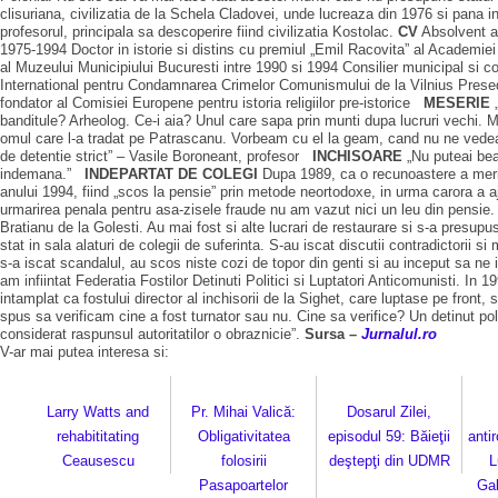
clisuriana, civilizatia de la Schela Cladovei, unde lucreaza din 1976 si pana i
profesorul, principala sa descoperire fiind civilizatia Kostolac.
CV
Absolvent al
1975-1994 Doctor in istorie si distins cu premiul „Emil Racovita” al Academiei R
al Muzeului Municipiului Bucuresti intre 1990 si 1994 Consilier municipal si co
International pentru Condamnarea Crimelor Comunismului de la Vilnius Prese
fondator al Comisiei Europene pentru istoria religiilor pre-istorice
MESERIE
„
banditule? Arheolog. Ce-i aia? Unul care sapa prin munti dupa lucruri vechi. M
omul care l-a tradat pe Patrascanu. Vorbeam cu el la geam, cand nu ne vedea ni
de detentie strict” – Vasile Boroneant, profesor
INCHISOARE
„Nu puteai bea
indemana.”
INDEPARTAT DE COLEGI
Dupa 1989, ca o recunoastere a merite
anului 1994, fiind „scos la pensie” prin metode neortodoxe, in urma carora a
urmarirea penala pentru asa-zisele fraude nu am vazut nici un leu din pensie. 
Bratianu de la Golesti. Au mai fost si alte lucrari de restaurare si s-a presupu
stat in sala alaturi de colegii de suferinta. S-au iscat discutii contradictorii
s-a iscat scandalul, au scos niste cozi de topor din genti si au inceput sa n
am infiintat Federatia Fostilor Detinuti Politici si Luptatori Anticomunisti. In
intamplat ca fostului director al inchisorii de la Sighet, care luptase pe fron
spus sa verificam cine a fost turnator sau nu. Cine sa verifice? Un detinut po
considerat raspunsul autoritatilor o obraznicie”.
Sursa –
Jurnalul.ro
V-ar mai putea interesa si:
Larry Watts and
Pr. Mihai Valică:
Dosarul Zilei,
rehabititating
Obligativitatea
episodul 59: Băieţii
anti
Ceausescu
folosirii
deştepţi din UDMR
L
Pasapoartelor
Gab