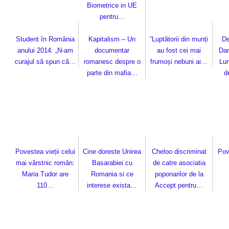
Biometrice in UE
pentru…
Student în România
Kapitalism – Un
“Luptătorii din munți
De
anului 2014: „N-am
documentar
au fost cei mai
Dan
curajul să spun că…
romanesc despre o
frumoși nebuni ai…
Lu
parte din mafia…
d
Povestea vieții celui
Cine doreste Unirea
Cheloo discriminat
Pov
mai vârstnic român:
Basarabiei cu
de catre asociatia
Maria Tudor are
Romania si ce
poponarilor de la
110…
interese exista…
Accept pentru…