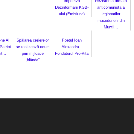
Impotriva
Rezistenta armatã
Dezinformarii KGB-
anticomunistã a
ului (Emisiune)
legionarilor
macedoneni din
Muntii…
ene Al
Spălarea creierelor
Poetul Ioan
Patriot
se realizează acum
Alexandru –
sit…
prin mijloace
Fondatorul Pro-Vita
„blânde”