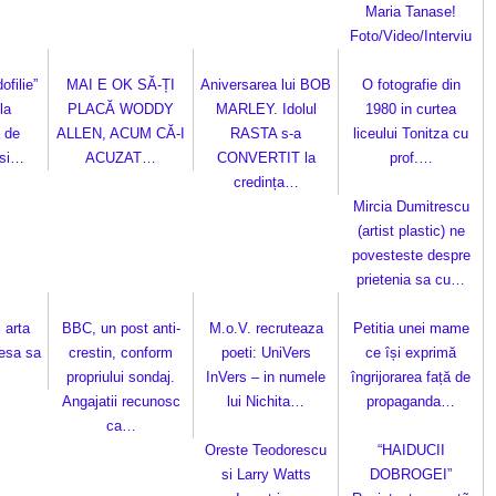
Maria Tanase!
Foto/Video/Interviu
ofilie”
MAI E OK SĂ-ȚI
Aniversarea lui BOB
O fotografie din
la
PLACĂ WODDY
MARLEY. Idolul
1980 in curtea
 de
ALLEN, ACUM CĂ-I
RASTA s-a
liceului Tonitza cu
 si…
ACUZAT…
CONVERTIT la
prof.…
credința…
Mircia Dumitrescu
(artist plastic) ne
povesteste despre
prietenia sa cu…
 arta
BBC, un post anti-
M.o.V. recruteaza
Petitia unei mame
resa sa
crestin, conform
poeti: UniVers
ce își exprimă
propriului sondaj.
InVers – in numele
îngrijorarea față de
Angajatii recunosc
lui Nichita…
propaganda…
ca…
Oreste Teodorescu
“HAIDUCII
si Larry Watts
DOBROGEI”