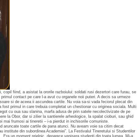
pil fiind, a asistat la ororile razboiului: soldati rusi dezertori care furau, se
ost primul contact pe care l-a avut cu organele noii puteri. A decis sa urmeze
soare si de aceea ii ascundea cartile. Nu voia sa-si vada feciorul plecat din
a fost primul in care trebuia completat un chestionar cu originea sociala. Multi
ut negot cu oua sau slanina, marfa adusa de prin satele necolectivizate de pe
e la Obor, dar si zilier la santierele arheologice, la spalat cioburi, sau ghid
 mai frumosi ai tineretii – i-a pierdut in inchisorile comuniste.
ind aruncate toate cartile de pana atunci. Nu aveam voie sa citim decat
au institute din subordinea Academiei”. La Festivalul Tineretului si Studentilor
i. „Era un moment prielnic, deoarece venisera studenti din toata lumea. Mi-a