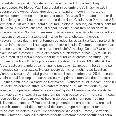
ort dactilografiat. Raportul a fost facut ca fiind din partea intregii
e pe capete. Pe Florea Paul l-au arestat in octombrie 53”. In aprilie 1954
resa despre ce e vorba. Dupa vreo doua zile, cand am revenit, mi-a zis ca
i, dar nu aveam cum sa intru in contact cu ei. Daca as fi mers acasa, mi-ar fi
la pielea goala si l-au aruncat intr-una din celule. Celula avea 2 metri pe 2,5,
rminabile, 18 ore zilnic, batai cu pumni, picioare, scaune, calimari si cam tot
verbal al fiecarei anchete, si dispozitie cum si cat trebuia sa dorm in
ncheta a venit si Nikolski, care m-a intrebat ce-as face daca Romania ar fi in
 raspunsul pe care-l astepta cel mai de temut anchetator al epocii.
 ceva si a fost dus la primul termen de judecata, acuzat ca facea parte dintr-
mai infricosator – si i-au bagat pe toti intr-o celula. Teroarea i-a determinat
n proces-verbal: „Ce meserie ai, ba, banditule? Arheolog. Ce-i aia? Unul care
 amuza azi profesorul. Intr-o dimineata a auzit forfote si voci: „A murit!” Nu
ca e mort si atunci au inceput parintii tuturor celor arestati sa strige: „Ne
, guvernul e bland!” De la proces i-au dus direct la Jilava.
IZOLAREA.
La
 Aiud. Sapte ani a indurat aici chinurile puscariei. La inceput a fost trimis sa
, incepuse sa-l ia la bataie. Nu era nevoie de nici un motiv. Luat la suturi,
a Zarca, la izolare. „Am stat patru ani acolo. Ieseam cateodata, 20 de minute
l vecin puteai fi pedepsit, riscand sa nu mai primesti mancare decat o data la
n cu Zilber, omul care l-a tradat pe Patrascanu. Vorbeam cu el la geam, cand nu
n regim de detentie strict. Mai bateam morse si cu alti frati detinuti, dar
ant, ultima parte a detentiei a insemnat Spitalul Penitenciar Vacaresti. In
vut voie sa-l viziteze. „In 10 iunie am iesit din puscarie. Am mers sa imi caut
locuiesc la el. Asa am obtinut buletin de Bucuresti si am reusit sa ma
bat: Dumneata cine esti? Am crezut ca glumeste si i-am explicat ca am iesit
 posibilitatea sa-si dea examenul de licenta, dupa noi reglementari ale
a sa este apreciata in cercurile arheologice din Anglia, Franta, Germania,
comun. Profesorul Vasile Boroneant a facut numeroase descoperiri: civilizatia