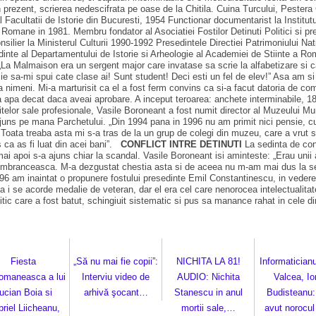
n prezent, scrierea nedescifrata pe oase de la Chitila. Cuina Turcului, Pestera
 Facultatii de Istorie din Bucuresti, 1954 Functionar documentarist la Institu
omane in 1981. Membru fondator al Asociatiei Fostilor Detinuti Politici si prese
nsilier la Ministerul Culturii 1990-1992 Presedintele Directiei Patrimoniului N
dinte al Departamentului de Istorie si Arheologie al Academiei de Stiinte 
La Malmaison era un sergent major care invatase sa scrie la alfabetizare si c
ie sa-mi spui cate clase ai! Sunt student! Deci esti un fel de elev!” Asa am si
meni. Mi-a marturisit ca el a fost ferm convins ca si-a facut datoria de comun
 apa decat daca aveai aprobare. A inceput teroarea: anchete interminabile, 18 
lor sale profesionale, Vasile Boroneant a fost numit director al Muzeului Mun
 ajuns pe mana Parchetului. „Din 1994 pana in 1996 nu am primit nici pensie,
Toata treaba asta mi s-a tras de la un grup de colegi din muzeu, care a vrut sa
s ca as fi luat din acei bani”.
CONFLICT INTRE DETINUTI
La sedinta de const
 si mai apoi s-a ajuns chiar la scandal. Vasile Boroneant isi aminteste: „Erau u
e imbranceasca. M-a dezgustat chestia asta si de aceea nu m-am mai dus la sedi
 1996 am inaintat o propunere fostului presedinte Emil Constantinescu, in vederea
t, sa i se acorde medalie de veteran, dar el era cel care nenorocea intelectual
litic care a fost batut, schingiuit sistematic si pus sa manance rahat in cele 
Fiesta
„Să nu mai fie copii”:
NICHITA LA 81!
Informaticianu
romaneasca a lui
Interviu video de
AUDIO: Nichita
Valcea, Io
ucian Boia si
arhivă şocant…
Stanescu in anul
Budisteanu
riel Liicheanu,
mortii sale,…
avut norocu