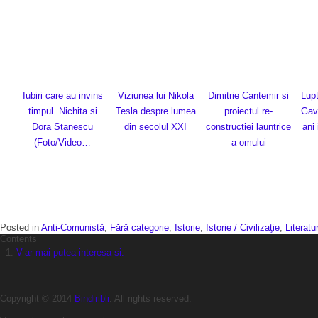
Iubiri care au invins
Viziunea lui Nikola
Dimitrie Cantemir si
Lupt
timpul. Nichita si
Tesla despre lumea
proiectul re-
Gav
Dora Stanescu
din secolul XXI
constructiei launtrice
ani
(Foto/Video…
a omului
Posted in
Anti-Comunistă
,
Fără categorie
,
Istorie
,
Istorie / Civilizaţie
,
Literatu
Contents
V-ar mai putea interesa si:
Copyright © 2014
Bindiribli
. All rights reserved.