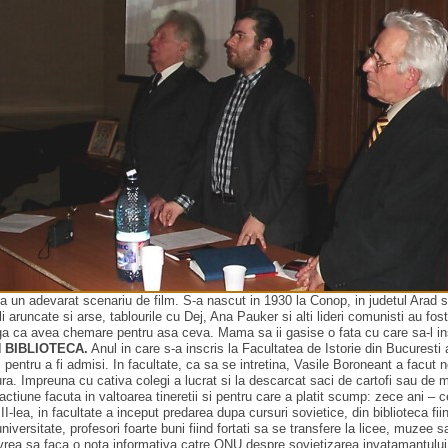
n adevarat scenariu de film. S-a nascut in 1930 la Conop, in judetul Arad si, co
oli aruncate si arse, tablourile cu Dej, Ana Pauker si alti lideri comunisti au f
leaga ca avea chemare pentru asa ceva. Mama sa ii gasise o fata cu care sa-l in
 BIBLIOTECA.
Anul in care s-a inscris la Facultatea de Istorie din Bucuresti 
ori pentru a fi admisi. In facultate, ca sa se intretina, Vasile Boroneant a fac
ra. Impreuna cu cativa colegi a lucrat si la descarcat saci de cartofi sau de mer
tiune facuta in valtoarea tineretii si pentru care a platit scump: zece ani – cei
-lea, in facultate a inceput predarea dupa cursuri sovietice, din biblioteca fi
iversitate, profesori foarte buni fiind fortati sa se transfere la licee, muzee s
a vrea sa faca o nota informativa catre ONU despre sovietizarea invatamantulu