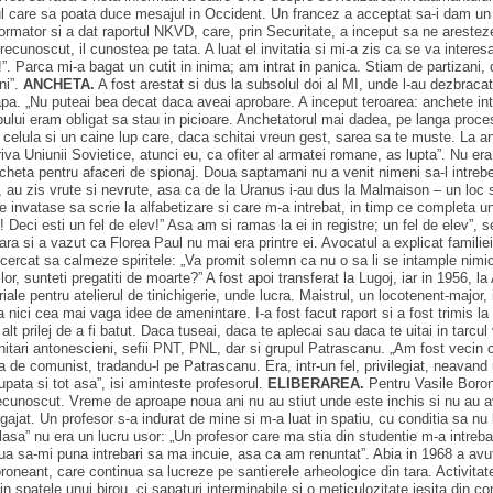
ul care sa poata duce mesajul in Occident. Un francez a acceptat sa-i dam un rap
formator si a dat raportul NKVD, care, prin Securitate, a inceput sa ne arestez
a recunoscut, il cunostea pe tata. A luat el invitatia si mi-a zis ca se va inte
tia!”. Parca mi-a bagat un cutit in inima; am intrat in panica. Stiam de partizan
ni”.
ANCHETA.
A fost arestat si dus la subsolul doi al MI, unde l-au dezbracat 
apa. „Nu puteai bea decat daca aveai aprobare. A inceput teroarea: anchete inte
 eram obligat sa stau in picioare. Anchetatorul mai dadea, pe langa procesul 
n celula si un caine lup care, daca schitai vreun gest, sarea sa te muste. La a
a Uniunii Sovietice, atunci eu, ca ofiter al armatei romane, as lupta”. Nu era
heta pentru afaceri de spionaj. Doua saptamani nu a venit nimeni sa-l intrebe
 au zis vrute si nevrute, asa ca de la Uranus i-au dus la Malmaison – un loc si 
 invatase sa scrie la alfabetizare si care m-a intrebat, in timp ce completa u
Deci esti un fel de elev!” Asa am si ramas la ei in registre; un fel de elev”, se
ara si a vazut ca Florea Paul nu mai era printre ei. Avocatul a explicat familiei 
ncercat sa calmeze spiritele: „Va promit solemn ca nu o sa li se intample nimic
or, sunteti pregatiti de moarte?” A fost apoi transferat la Lugoj, iar in 1956, la
eriale pentru atelierul de tinichigerie, unde lucra. Maistrul, un locotenent-major
nici cea mai vaga idee de amenintare. I-a fost facut raport si a fost trimis l
lt prilej de a fi batut. Daca tuseai, daca te aplecai sau daca te uitai in tarcu
emnitari antonescieni, sefii PNT, PNL, dar si grupul Patrascanu. „Am fost veci
 de comunist, tradandu-l pe Patrascanu. Era, intr-un fel, privilegiat, neavand u
pata si tot asa”, isi aminteste profesorul.
ELIBERAREA.
Pentru Vasile Borone
au recunoscut. Vreme de aproape noua ani nu au stiut unde este inchis si nu au a
jat. Un profesor s-a indurat de mine si m-a luat in spatiu, cu conditia sa nu 
clasa” nu era un lucru usor: „Un profesor care ma stia din studentie m-a intre
a sa-mi puna intrebari sa ma incuie, asa ca am renuntat”. Abia in 1968 a avut
oneant, care continua sa lucreze pe santierele arheologice din tara. Activitate
n spatele unui birou, ci sapaturi interminabile si o meticulozitate iesita din 