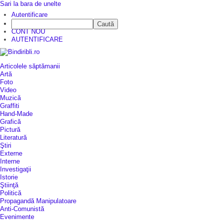
Sari la bara de unelte
Autentificare
Caută
CINE SUNTEM?
CONT NOU
AUTENTIFICARE
Articolele săptămanii
Artă
Foto
Video
Muzică
Graffiti
Hand-Made
Grafică
Pictură
Literatură
Ştiri
Externe
Interne
Investigaţii
Istorie
Ştiinţă
Politică
Propagandă Manipulatoare
Anti-Comunistă
Evenimente