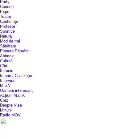
Party
Concert
Expo
Teatru
Conferinţe
Proteste
Sportive
Natură
Mod de trai
Sănătate
Planeta Pământ
Animale
Cultură
Cărti
Întruniri
Istorie / Civilizaţie
Interviuri
M.o.V.
Oameni interesanţi
Acţiuni M.o.V.
Crez
Despre Vise
Minuni
Radio MOV