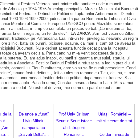
 Climente si Pestera Veterani sunt printre alte santiere unde a muncit
tul de Arheologie 1964-1975 Arheolog principal la Muzeul Municipiului Bucuresti
dinte al Federatiei Detinutilor Politici si Luptatorilor Anticomunisti Director
ational 1990-1993 1999-2000, judecator din partea Romaniei la Tribunalul Civic
a Romaniei Membru al Comisiei Europene UNESCO pentru Mezolitic si membru
are m-a intrebat, in timp ce completa un proces-verbal: „Ce meserie ai, ba,
 ramas la ei in registre; un fel de elev”
LA ZARCA
„Am fost vecin cu Zilber,
ist, tradandu-l pe Patrascanu. Era, intr-un fel, privilegiat, neavand un regim
ore zilnic, batai cu pumni, picioare, scaune, calimari si cam tot ce aveau la
icipiului Bucuresti. Nu a detinut aceasta functie decat pana la inceputul
 cu toate ca aveam decizia. Pana cand nu mi-a venit scoaterea de sub
 ia puterea. Eu am adus inapoi, cu banii si garantia muzeului, statuia lui
ituire a Asociatiei Fostilor Detinuti Politici a refuzat sa ia loc in prezidiu. A
nii acolo, oamenii lui Ticu Dumitrescu, care voiau sa fie numit presedinte. Cand
nte”, spune fostul detinut. „Unii au ales sa ramana cu Ticu, altii nu, si asa
 acordarii unor medalii fostilor detinuti politici, dupa modelul francez. S-a
itatea romana acolo. Pana la urma, Constantinescu a lasat-o balta. Mi s-a mai
din urma a cedat. Nu este el de vina, mie nu mi s-a parut corect si am
l de la
De unde a „furat”
Prof Univ Dr Ioan
Uriașii României –
nut
Liviu Mihaiu
Scurtu: Scurt istoric
mit și secret de stat
: „Am
campania cu
al distrugerii
l sa…
„Salvati Delta”.…
Romaniei…
Ce dor mi-era de