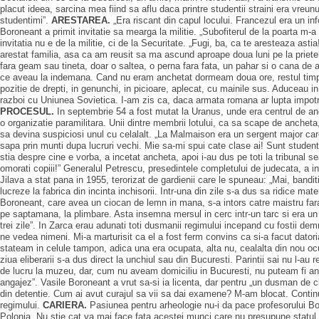
placut ideea, sarcina mea fiind sa aflu daca printre studentii straini era vreun
studentimi”.
ARESTAREA.
„Era riscant din capul locului. Francezul era un in
Boroneant a primit invitatie sa mearga la militie. „Subofiterul de la poarta m-
invitatia nu e de la militie, ci de la Securitate. „Fugi, ba, ca te aresteaza as
arestat familia, asa ca am reusit sa ma ascund aproape doua luni pe la priete
fara geam sau tineta, doar o saltea, o perna fara fata, un pahar si o cana de 
ce aveau la indemana. Cand nu eram anchetat dormeam doua ore, restul timpului
pozitie de drepti, in genunchi, in picioare, aplecat, cu mainile sus. Aduceau i
razboi cu Uniunea Sovietica. I-am zis ca, daca armata romana ar lupta impotriv
PROCESUL.
In septembrie 54 a fost mutat la Uranus, unde era centrul de anc
o organizatie paramilitara. Unii dintre membrii lotului, ca sa scape de ancheta,
sa devina suspiciosi unul cu celalalt. „La Malmaison era un sergent major care
sapa prin munti dupa lucruri vechi. Mie sa-mi spui cate clase ai! Sunt student! 
stia despre cine e vorba, a incetat ancheta, apoi i-au dus pe toti la tribunal se
omorati copiii!” Generalul Petrescu, presedintele completului de judecata, a i
Jilava a stat pana in 1955, terorizat de gardienii care le spuneau: „Mai, banditil
lucreze la fabrica din incinta inchisorii. Intr-una din zile s-a dus sa ridice mat
Boroneant, care avea un ciocan de lemn in mana, s-a intors catre maistru fara 
pe saptamana, la plimbare. Asta insemna mersul in cerc intr-un tarc si era un a
trei zile”. In Zarca erau adunati toti dusmanii regimului incepand cu fostii d
ne vedea nimeni. Mi-a marturisit ca el a fost ferm convins ca si-a facut datoria
stateam in celule tampon, adica una era ocupata, alta nu, cealalta din nou ocu
ziua eliberarii s-a dus direct la unchiul sau din Bucuresti. Parintii sai nu l-
de lucru la muzeu, dar, cum nu aveam domiciliu in Bucuresti, nu puteam fi anga
angajez”. Vasile Boroneant a vrut sa-si ia licenta, dar pentru „un dusman de 
din detentie. Cum ai avut curajul sa vii sa dai examene? M-am blocat. Continu
regimului.
CARIERA.
Pasiunea pentru arheologie nu-i da pace profesorului Bor
Polonia. Nu stie cat va mai face fata acestei munci care nu presupune statul i