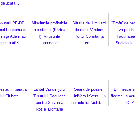
dejucata…
putații PP-DD
Minciunile profitabile
Bătălia de 1 miliard
“Profu’ de ped
iel Fenechiu și
ale stiintei (Partea
de euro. Vindem
va preda 
minița Adam au
I): Virusurile
Portul Constanţa
Facultatea
epus astăzi…
patogene
ca…
Sociologie
este: Imparatia
Lantul Viu din jurul
Seara de poezie:
Eminescu și
lui Ciubotel
Tinutului Secuiesc
UniVers InVers – in
flegmei la ad
pentru Salvarea
numele lui Nichita…
– CTP
Rosiei Montane