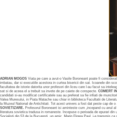
ADRIAN MOGOS
Viata pe care a avut-o Vasile Boroneant poate fi considerata u
imbatau, dar si executiile acestora in curtea bisericii din sat. Icoanele din sc
facultatea de istorie datorita unor profesori din liceu care l-au facut sa inte
sat si de aceea el a trebuit sa invete de pe caiete de conspecte.
COMERT IN
candidati si-au modificat certificatele sau au preferat sa fie infiati de muncit
Valea Muresului, in Piata Matache sau chiar in biblioteca Facultatii de Literatu
la Muzeul National de Antichitati. Tot acest univers a fost dat peste cap de o ac
SOVIETIZARE.
Profesorul Boroneant isi aminteste cum „incepand cu anul al II
literatura sovietica tradusa in romaneste. Incepuse o perioada de epurari din un
Socialisti din 53 de la Bucuresti, un amic, Marin Florea Paul, i-a transmis c