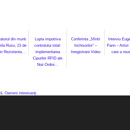
atorul din munti
Lupta impotriva
Conferinta „Sfintii
Interviu Eug
rila Rusu, 21 de
controlului total:
Inchisorilor” –
Pann – Artist 
 in Rezistenta…
implementarea
Inregistrare Video
care a reu
Cipurilor RFID ale
Noii Ordini…
ră
,
Oameni interesanţi