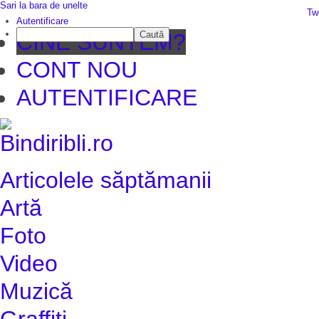
Sari la bara de unelte
Da mai departe
Tw
Autentificare
Caută
CINE SUNTEM?
CONT NOU
AUTENTIFICARE
Articolele săptămanii
Artă
Foto
Video
Muzică
Graffiti