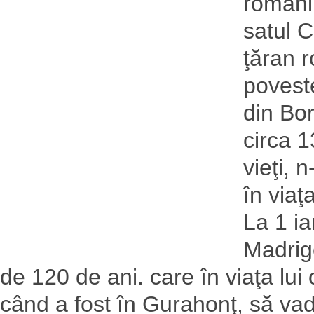
români 
satul C
ţăran 
poveste
din Bor
circa 1
vieţi, 
în viaţ
La 1 i
Madrige
de 120 de ani. care în viaţa lui 
când a fost în Gurahonţ, să vadă