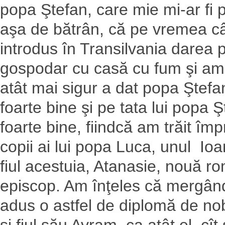
popa Ştefan, care mie mi-ar fi p
aşa de bătrân, că pe vremea câ
introdus în Transilvania darea 
gospodar cu casă cu fum şi am 
atât mai sigur a dat popa Ştefa
foarte bine şi pe tata lui popa
foarte bine, fiindcă am trăit îm
copii ai lui popa Luca, unul Io
fiul acestuia, Atanasie, nouă ro
episcop. Am înţeles că mergând
adus o astfel de diplomă de nob
şi fiul său Avram, ca atât el, cît ş