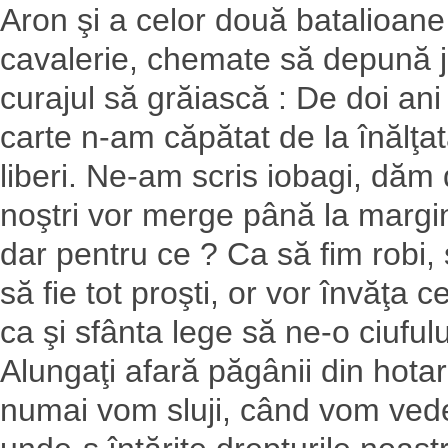
Aron şi a celor două batalioane
cavalerie, chemate să depună ju
curajul să grăiască : De doi an
carte n-am căpătat de la înălţ
liberi. Ne-am scris iobagi, dăm 
noştri vor merge până la margi
dar pentru ce ? Ca să fim robi, 
să fie tot proşti, or vor învăţa
ca şi sfânta lege să ne-o ciufulu
Alungaţi afară păgânii din hotare
numai vom sluji, când vom vede