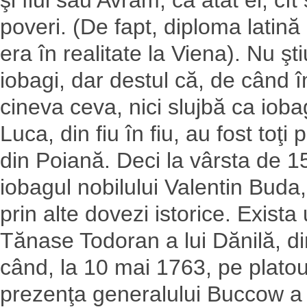
poveri. (De fapt, diploma latin
era în realitate la Viena). Nu şt
iobagi, dar destul că, de când î
cineva ceva, nici slujbă ca iob
Luca, din fiu în fiu, au fost toţ
din Poiană. Deci la vârsta de 1
iobagul nobilului Valentin Buda,
prin alte dovezi istorice. Exista
Tănase Todoran a lui Dănilă, din
când, la 10 mai 1763, pe platou
prezenţa generalului Buccow a e