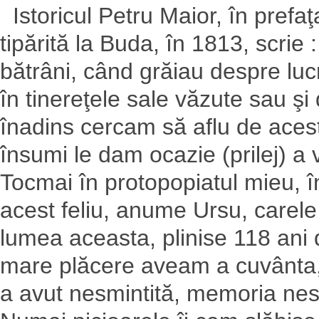
Istoricul Petru Maior, în prefaţa 
tipărită la Buda, în 1813, scrie
bătrâni, când grăiau despre lucrur
în tinereţele sale văzute sau şi 
înadins cercam să aflu de acest 
însumi le dam ocazie (prilej) a 
Tocmai în protopopiatul mieu, î
acest feliu, anume Ursu, carele
lumea aceasta, plinise 118 ani 
mare plăcere aveam a cuvânta, 
a avut nesmintită, memoria nescă