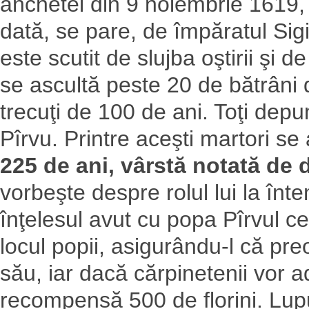
anchetei din 9 noiembrie 1619, 
dată, se pare, de împăratul Si
este scutit de slujba oştirii şi d
se ascultă peste 20 de bătrâni d
trecuţi de 100 de ani. Toţi depu
Pîrvu. Printre aceşti martori se
225 de ani, vârstă notată de d
vorbeşte despre rolul lui la înte
înţelesul avut cu popa Pîrvul ce
locul popii, asigurându-l că pre
său, iar dacă cărpinetenii vor a
recompensă 500 de florini. Lupu 