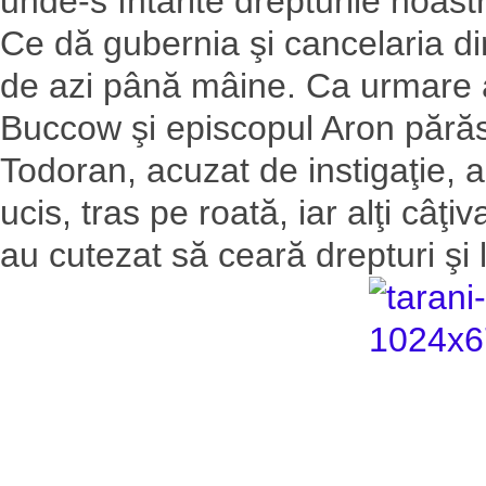
unde-s întărite drepturile noast
Ce dă gubernia şi cancelaria di
de azi până mâine. Ca urmare a
Buccow şi episcopul Aron pără
Todoran, acuzat de instigaţie, a
ucis, tras pe roată, iar alţi câţ
au cutezat să ceară drepturi şi 