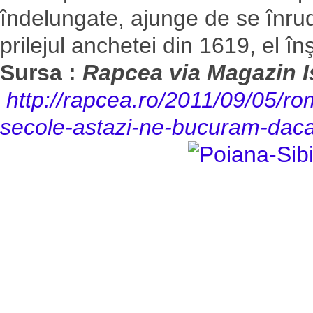
îndelungate, ajunge de se înrud
prilejul anchetei din 1619, el în
Sursa :
Rapcea via Magazin Is
http://rapcea.ro/2011/09/05/r
secole-astazi-ne-bucuram-dac