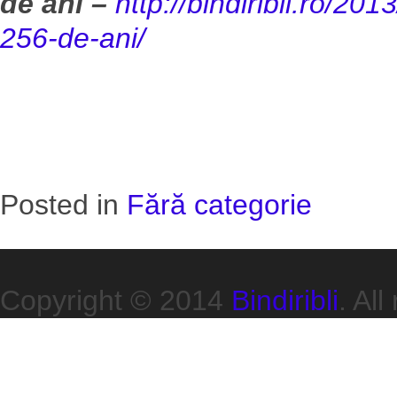
de ani –
http://bindiribli.ro/20
256-de-ani/
Posted in
Fără categorie
Copyright © 2014
Bindiribli
. All