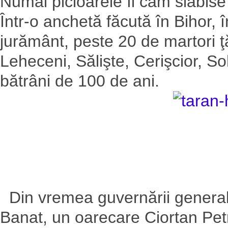
Numai picioarele îi cam slăbise
Într-o anchetă făcută în Bihor,
jurământ, peste 20 de martori ţ
Leheceni, Sălişte, Cerişcior, So
bătrâni de 100 de ani.
Din vremea guvernării general
Banat, un oarecare Ciortan Petr