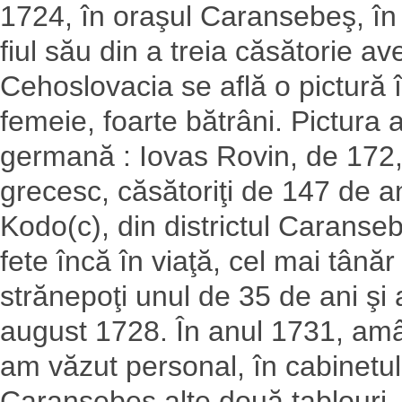
1724, în oraşul Caransebeş, în 
fiul său din a treia căsătorie a
Cehoslovacia se află o pictură î
femeie, foarte bătrâni. Pictura 
germană : Iovas Rovin, de 172, ş
grecesc, căsătoriţi de 147 de an
Kodo(c), din districtul Caranseb
fete încă în viaţă, cel mai tânăr
strănepoţi unul de 35 de ani şi a
august 1728. În anul 1731, amâ
am văzut personal, în cabinetul 
Caransebeş alte două tablouri, c