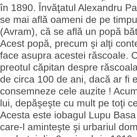
în 1890. Învăţatul Alexandru Pa
se mai află oameni de pe timpul 
(Avram), că se află un popă băt
Acest popă, precum şi alţi cont
face asupra acestei răscoale. Câ
preotul căpitan despre răscoala 
de circa 100 de ani, dacă ar fi e
consemneze cele auzite ! Acum n
lui, depăşeşte cu mult pe toţi c
Acesta este iobagul Lupu Basa d
care-l aminteşte şi urbariul do