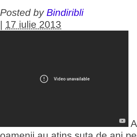
Posted by
Bindiribli
|
17 iulie 2013
A
oamenii au atins suta de ani p