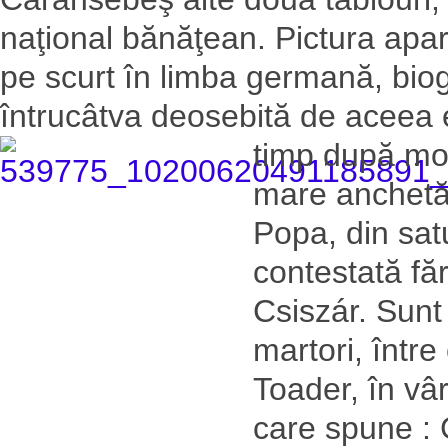
naţional bănăţean. Pictura apar
pe scurt în limba germană, biog
întrucâtva deosebită de aceea e
timp după moa
mare anchetă p
Popa, din sat
contestată fă
Csiszár. Sunt
martori, între
Toader, în vâr
care spune : 